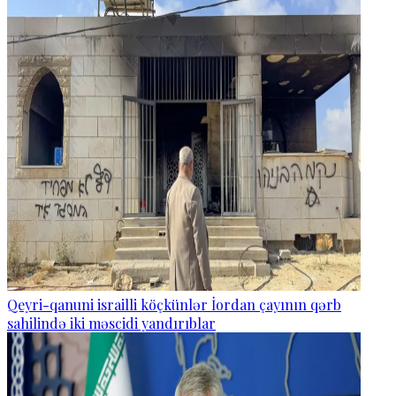
Qeyri-qanuni israilli köçkünlər İordan çayının qərb
sahilində iki məscidi yandırıblar