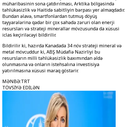
müharibəsinin sona çatdırılması, Arktika bölgəsində
təhlükəsizlik və Haitidə sabitliyin bərpası yer almaqdadır.
Bundan əlavə, smartfonlardan tutmuş döyüş
təyyarələrinə qədər bir çox sahədə zəruri olan enerji
resursları və strateji minerallar mövzusunda da xüsusi
iclas keçiriləcəyi bildirilir.
Bildirilir ki, hazırda Kanadada 34 növ strateji mineral və
metal mövcuddur ki, ABŞ Müdafiə Nazirliyi bu
resursların milli təhlükəsizlik baxımından əldə
olunmasına və onların istehsalına investisiya
yatırılmasına xüsusi maraq göstərir.
MƏNBƏ
:
TRT
TÖVSİYƏ EDİLƏN