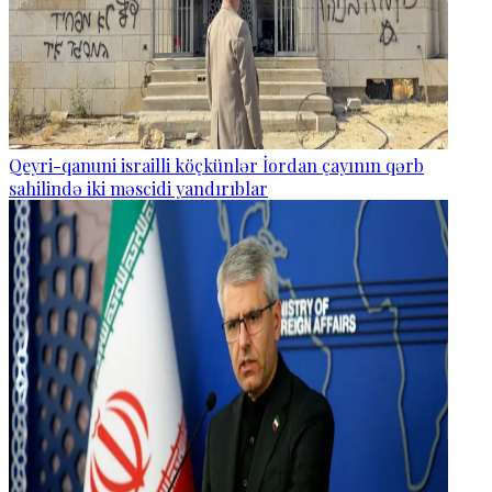
Qeyri-qanuni israilli köçkünlər İordan çayının qərb
sahilində iki məscidi yandırıblar