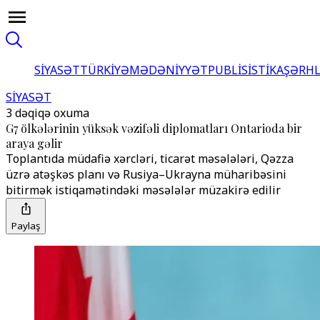
SİYASƏT
TÜRKİYƏ
MƏDƏNİYYƏT
PUBLİSİSTİKA
ŞƏRH
SİYASƏT
3 dəqiqə oxuma
G7 ölkələrinin yüksək vəzifəli diplomatları Ontarioda bir
araya gəlir
Toplantıda müdafiə xərcləri, ticarət məsələləri, Qəzza
üzrə atəşkəs planı və Rusiya–Ukrayna müharibəsini
bitirmək istiqamətindəki məsələlər müzakirə edilir
Paylaş