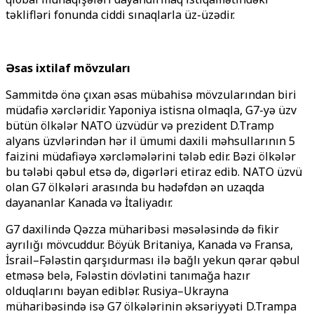
təklifləri fonunda ciddi sınaqlarla üz-üzədir.
Əsas ixtilaf mövzuları
Sammitdə önə çıxan əsas mübahisə mövzularından biri
müdafiə xərcləridir. Yaponiya istisna olmaqla, G7-yə üzv
bütün ölkələr NATO üzvüdür və prezident D.Tramp
alyans üzvlərindən hər il ümumi daxili məhsullarının 5
faizini müdafiəyə xərcləmələrini tələb edir. Bəzi ölkələr
bu tələbi qəbul etsə də, digərləri etiraz edib. NATO üzvü
olan G7 ölkələri arasında bu hədəfdən ən uzaqda
dayananlar Kanada və İtaliyadır.
G7 daxilində Qəzza müharibəsi məsələsində də fikir
ayrılığı mövcuddur. Böyük Britaniya, Kanada və Fransa,
İsrail–Fələstin qarşıdurması ilə bağlı yekun qərar qəbul
etməsə belə, Fələstin dövlətini tanımağa hazır
olduqlarını bəyan ediblər. Rusiya–Ukrayna
müharibəsində isə G7 ölkələrinin əksəriyyəti D.Trampa