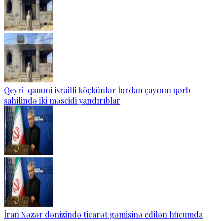
Qeyri-qanuni israilli köçkünlər İordan çayının qərb
sahilində iki məscidi yandırıblar
İran Xəzər dənizində ticarət gəmisinə edilən hücumda