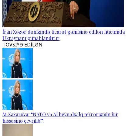
İran Xəzər dənizində ticarət gəmisinə edilən hücumda
Ukraynanı günahlandırır
TÖVSİYƏ EDİLƏN
M.Zaxarova: “NATO və Aİ beynəlxalq terrorizmin bir
hissəsinə çevrilib”