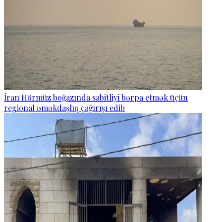
İran Hörmüz boğazında sabitliyi bərpa etmək üçün
regional əməkdaşlıq çağırışı edib