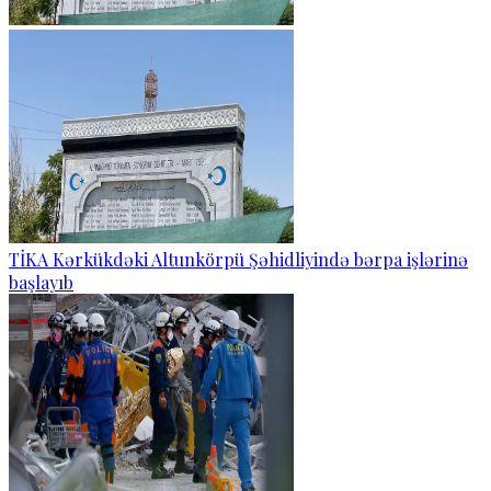
TİKA Kərkükdəki Altunkörpü Şəhidliyində bərpa işlərinə
başlayıb