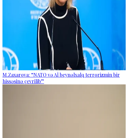
M.Zaxarova: “NATO və Aİ beynəlxalq terrorizmin bir
hissəsinə çevrilib”