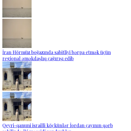
İran Hörmüz boğazında sabitliyi bərpa etmək üçün
regional əməkdaşlıq çağırışı edib
Qeyri-qanuni israilli köçkünlər İordan çayının qərb