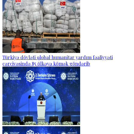
Türkiyə dövləti qlobal humanitar yardım fəaliyyəti
çərçivəsində 85 ölkəyə kömək göndərib