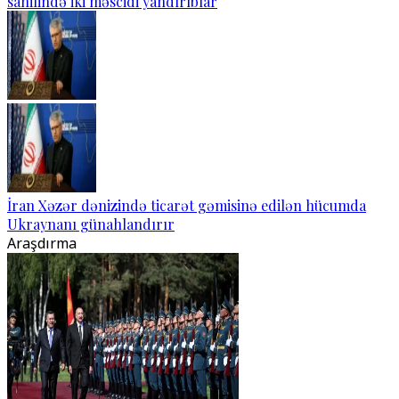
sahilində iki məscidi yandırıblar
İran Xəzər dənizində ticarət gəmisinə edilən hücumda
Ukraynanı günahlandırır
Araşdırma