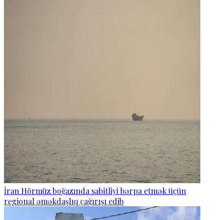
İran Hörmüz boğazında sabitliyi bərpa etmək üçün
regional əməkdaşlıq çağırışı edib