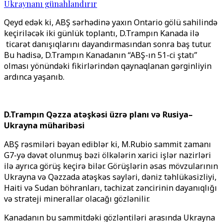
Ukraynanı günahlandırır
Qeyd edək ki, ABŞ sərhədinə yaxın Ontario gölü sahilində
keçiriləcək iki günlük toplantı, D.Trampın Kanada ilə
ticarət danışıqlarını dayandırmasından sonra baş tutur.
Bu hadisə, D.Trampın Kanadanın “ABŞ-ın 51-ci ştatı”
olması yönündəki fikirlərindən qaynaqlanan gərginliyin
ardınca yaşanıb.
D.Trampın Qəzza atəşkəsi üzrə planı və Rusiya–
Ukrayna müharibəsi
ABŞ rəsmiləri bəyan ediblər ki, M.Rubio sammit zamanı
G7-yə dəvət olunmuş bəzi ölkələrin xarici işlər nazirləri
ilə ayrıca görüş keçirə bilər. Görüşlərin əsas mövzularının
Ukrayna və Qəzzada atəşkəs səyləri, dəniz təhlükəsizliyi,
Haiti və Sudan böhranları, təchizat zəncirinin dayanıqlığı
və strateji minerallar olacağı gözlənilir.
Kanadanın bu sammitdəki gözləntiləri arasında Ukrayna