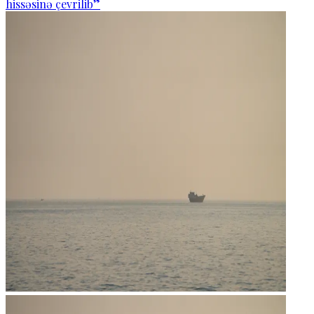
hissəsinə çevrilib”