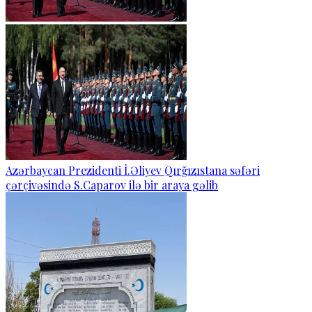
Azərbaycan Prezidenti İ.Əliyev Qırğızıstana səfəri
çərçivəsində S.Caparov ilə bir araya gəlib