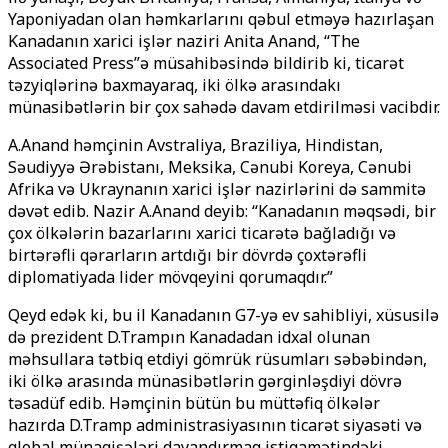
Yaponiyadan olan həmkarlarını qəbul etməyə hazırlaşan
Kanadanın xarici işlər naziri Anita Anand, “The
Associated Press”ə müsahibəsində bildirib ki, ticarət
təzyiqlərinə baxmayaraq, iki ölkə arasındakı
münasibətlərin bir çox sahədə davam etdirilməsi vacibdir.
A.Anand həmçinin Avstraliya, Braziliya, Hindistan,
Səudiyyə Ərəbistanı, Meksika, Cənubi Koreya, Cənubi
Afrika və Ukraynanın xarici işlər nazirlərini də sammitə
dəvət edib. Nazir A.Anand deyib: “Kanadanın məqsədi, bir
çox ölkələrin bazarlarını xarici ticarətə bağladığı və
birtərəfli qərarların artdığı bir dövrdə çoxtərəfli
diplomatiyada lider mövqeyini qorumaqdır.”
Qeyd edək ki, bu il Kanadanın G7-yə ev sahibliyi, xüsusilə
də prezident D.Trampın Kanadadan idxal olunan
məhsullara tətbiq etdiyi gömrük rüsumları səbəbindən,
iki ölkə arasında münasibətlərin gərginləşdiyi dövrə
təsadüf edib. Həmçinin bütün bu müttəfiq ölkələr
hazırda D.Tramp administrasiyasının ticarət siyasəti və
qlobal münaqişələri dayandırmaq istiqamətindəki