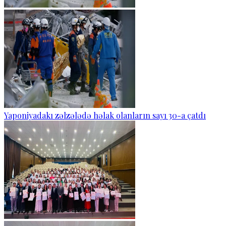
Yaponiyadakı zəlzələdə həlak olanların sayı 30-a çatdı