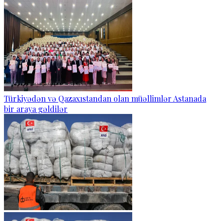
Türkiyədən və Qazaxıstandan olan müəllimlər Astanada
bir araya gəldilər