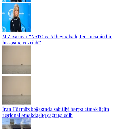
M.Zaxarova: “NATO və Aİ beynəlxalq terrorizmin bir
hissəsinə çevrilib”
İran Hörmüz boğazında sabitliyi bərpa etmək üçün
regional əməkdaşlıq çağırışı edib