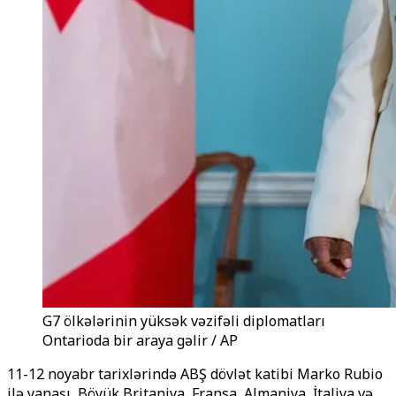
G7 ölkələrinin yüksək vəzifəli diplomatları
Ontarioda bir araya gəlir / AP
11-12 noyabr tarixlərində ABŞ dövlət katibi Marko Rubio
ilə yanaşı, Böyük Britaniya, Fransa, Almaniya, İtaliya və