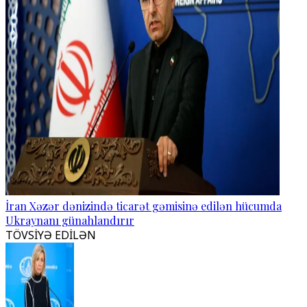
İran Xəzər dənizində ticarət gəmisinə edilən hücumda
Ukraynanı günahlandırır
TÖVSİYƏ EDİLƏN