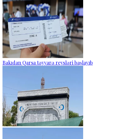
Bakıdan Qarsa təyyarə reysləri başlayıb