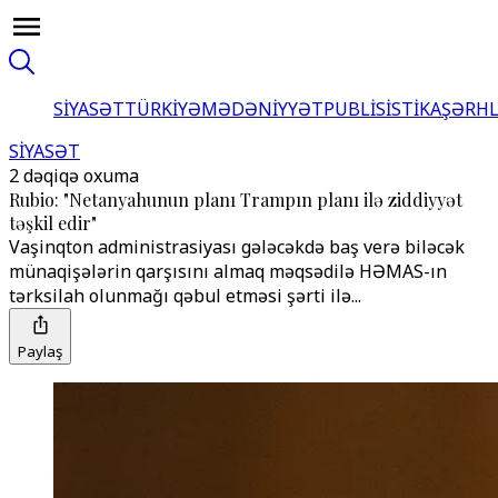
SİYASƏT
TÜRKİYƏ
MƏDƏNİYYƏT
PUBLİSİSTİKA
ŞƏRH
SİYASƏT
2 dəqiqə oxuma
Rubio: "Netanyahunun planı Trampın planı ilə ziddiyyət
təşkil edir"
Vaşinqton administrasiyası gələcəkdə baş verə biləcək
münaqişələrin qarşısını almaq məqsədilə HƏMAS-ın
tərksilah olunmağı qəbul etməsi şərti ilə...
Paylaş