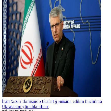
İran Xəzər dənizində ticarət gəmisinə edilən hücumda
Ukraynanı günahlandırır