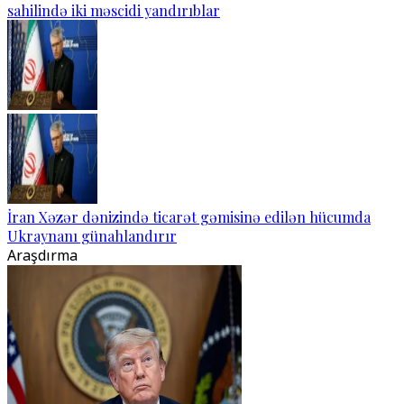
sahilində iki məscidi yandırıblar
İran Xəzər dənizində ticarət gəmisinə edilən hücumda
Ukraynanı günahlandırır
Araşdırma