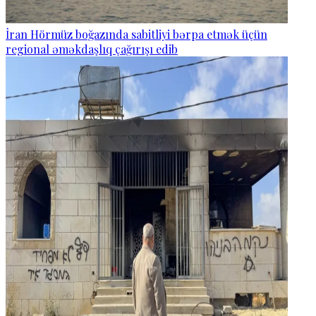
İran Hörmüz boğazında sabitliyi bərpa etmək üçün
regional əməkdaşlıq çağırışı edib