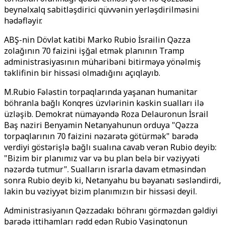
beynəlxalq sabitləşdirici qüvvənin yerləşdirilməsini
hədəfləyir.
ABŞ-nin Dövlət katibi Marko Rubio İsrailin Qəzza
zolağının 70 faizini işğal etmək planının Tramp
administrasiyasının müharibəni bitirməyə yönəlmiş
təklifinin bir hissəsi olmadığını açıqlayıb.
M.Rubio Fələstin torpaqlarında yaşanan humanitar
böhranla bağlı Konqres üzvlərinin kəskin sualları ilə
üzləşib. Demokrat nümayəndə Roza Delauronun İsrail
Baş naziri Benyamin Netanyahunun orduya "Qəzza
torpaqlarının 70 faizini nəzarətə götürmək" barədə
verdiyi göstərişlə bağlı sualına cavab verən Rubio deyib:
"Bizim bir planımız var və bu plan belə bir vəziyyəti
nəzərdə tutmur". Sualların israrla davam etməsindən
sonra Rubio deyib ki, Netanyahu bu bəyanatı səsləndirdi,
lakin bu vəziyyət bizim planımızın bir hissəsi deyil.
Administrasiyanın Qəzzadakı böhranı görməzdən gəldiyi
barədə ittihamları rədd edən Rubio Vaşinqtonun