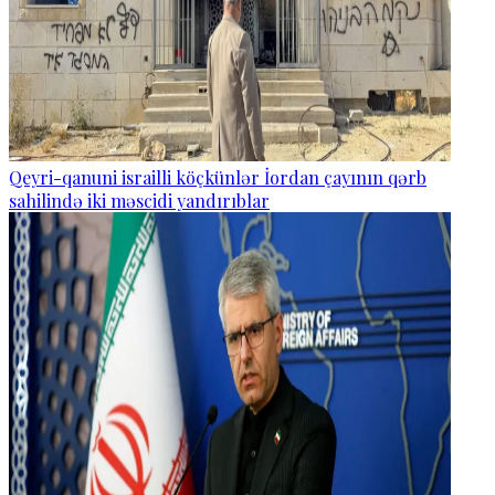
Qeyri-qanuni israilli köçkünlər İordan çayının qərb
sahilində iki məscidi yandırıblar