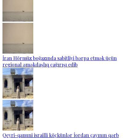
İran Hörmüz boğazında sabitliyi bərpa etmək üçün
regional əməkdaşlıq çağırışı edib
Qeyri-qanuni israilli köçkünlər İordan çayının qərb