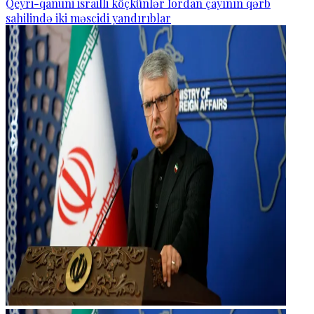
Qeyri-qanuni israilli köçkünlər İordan çayının qərb
sahilində iki məscidi yandırıblar