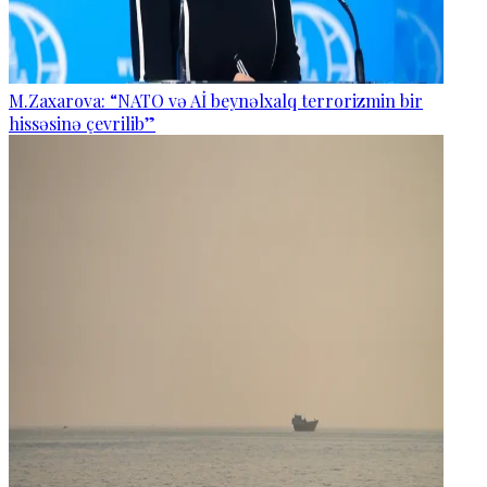
M.Zaxarova: “NATO və Aİ beynəlxalq terrorizmin bir
hissəsinə çevrilib”