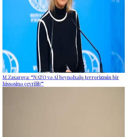
M.Zaxarova: “NATO və Aİ beynəlxalq terrorizmin bir
hissəsinə çevrilib”