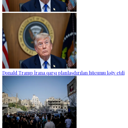
Donald Tramp İrana qarşı planlaşdırılan hücumu ləğv etdi