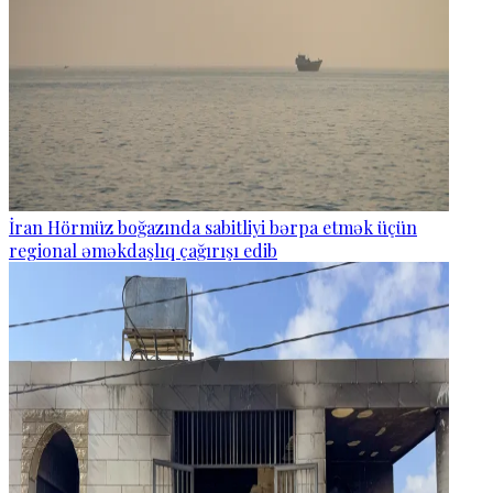
İran Hörmüz boğazında sabitliyi bərpa etmək üçün
regional əməkdaşlıq çağırışı edib