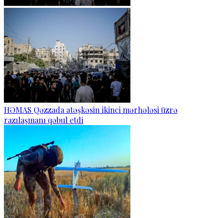
HƏMAS Qəzzada atəşkəsin ikinci mərhələsi üzrə
razılaşmanı qəbul etdi