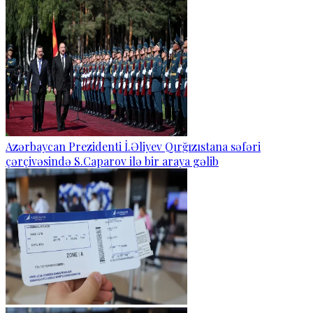
Azərbaycan Prezidenti İ.Əliyev Qırğızıstana səfəri
çərçivəsində S.Caparov ilə bir araya gəlib