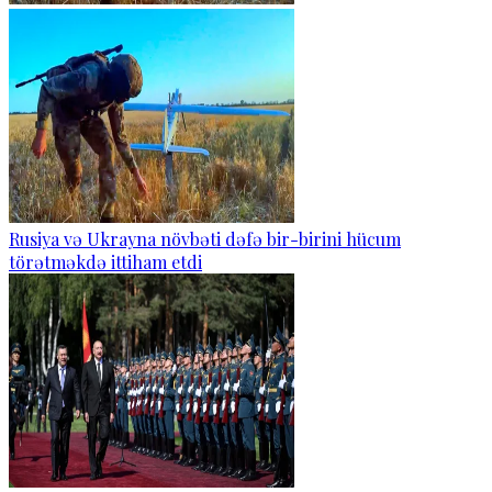
Rusiya və Ukrayna növbəti dəfə bir-birini hücum
törətməkdə ittiham etdi