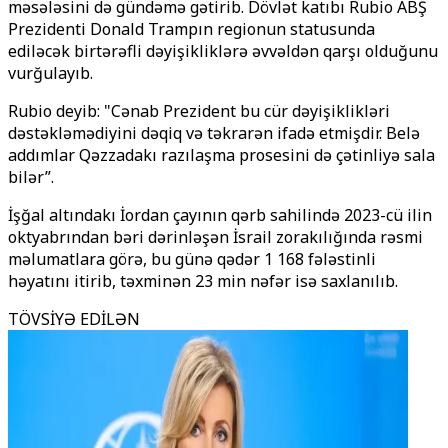
məsələsini də gündəmə gətirib. Dövlət katıbı Rubio ABŞ
Prezidenti Donald Trampın regionun statusunda
ediləcək birtərəfli dəyişikliklərə əvvəldən qarşı olduğunu
vurğulayıb.
Rubio deyib: "Cənab Prezident bu cür dəyişiklikləri
dəstəkləmədiyini dəqiq və təkrarən ifadə etmişdir. Belə
addımlar Qəzzadakı razılaşma prosesini də çətinliyə sala
bilər”.
İşğal altındakı İordan çayının qərb sahilində 2023-cü ilin
oktyabrından bəri dərinləşən İsrail zorakılığında rəsmi
məlumatlara görə, bu günə qədər 1 168 fələstinli
həyatını itirib, təxminən 23 min nəfər isə saxlanılıb.
TÖVSİYƏ EDİLƏN