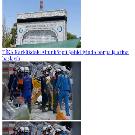
TİKA Kərkükdəki Altunkörpü Şəhidliyində bərpa işlərinə
başlayıb