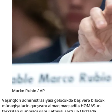
Marko Rubio / AP
Vaşinqton administrasiyası gələcəkdə baş verə biləcək
münaqişələrin qarşısını almaq məqsədilə HƏMAS-ın
tərksilah olunmağı qəbul etməsi şərti ilə Qəzzada