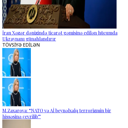
İran Xəzər dənizində ticarət gəmisinə edilən hücumda
Ukraynanı günahlandırır
TÖVSİYƏ EDİLƏN
M.Zaxarova: “NATO və Aİ beynəlxalq terrorizmin bir
hissəsinə çevrilib”