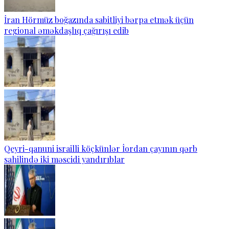
İran Hörmüz boğazında sabitliyi bərpa etmək üçün
regional əməkdaşlıq çağırışı edib
Qeyri-qanuni israilli köçkünlər İordan çayının qərb
sahilində iki məscidi yandırıblar