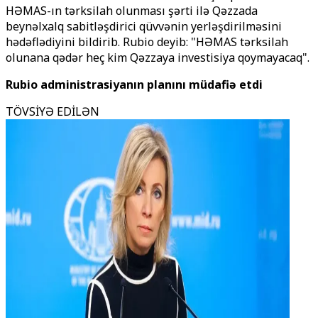
HƏMAS-ın tərksilah olunması şərti ilə Qəzzada
beynəlxalq sabitləşdirici qüvvənin yerləşdirilməsini
hədəflədiyini bildirib. Rubio deyib: "HƏMAS tərksilah
olunana qədər heç kim Qəzzaya investisiya qoymayacaq".
Rubio administrasiyanın planını müdafiə etdi
TÖVSİYƏ EDİLƏN