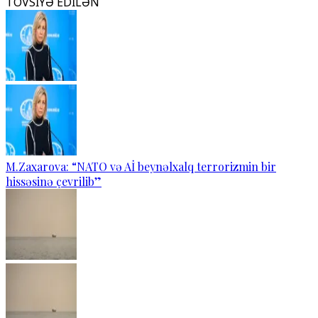
TÖVSİYƏ EDİLƏN
M.Zaxarova: “NATO və Aİ beynəlxalq terrorizmin bir
hissəsinə çevrilib”