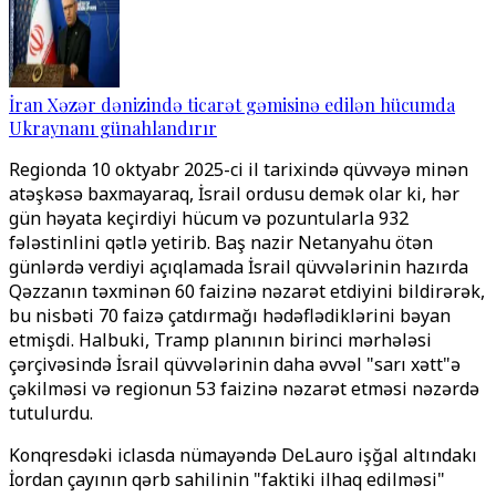
İran Xəzər dənizində ticarət gəmisinə edilən hücumda
Ukraynanı günahlandırır
Regionda 10 oktyabr 2025-ci il tarixində qüvvəyə minən
atəşkəsə baxmayaraq, İsrail ordusu demək olar ki, hər
gün həyata keçirdiyi hücum və pozuntularla 932
fələstinlini qətlə yetirib. Baş nazir Netanyahu ötən
günlərdə verdiyi açıqlamada İsrail qüvvələrinin hazırda
Qəzzanın təxminən 60 faizinə nəzarət etdiyini bildirərək,
bu nisbəti 70 faizə çatdırmağı hədəflədiklərini bəyan
etmişdi. Halbuki, Tramp planının birinci mərhələsi
çərçivəsində İsrail qüvvələrinin daha əvvəl "sarı xətt"ə
çəkilməsi və regionun 53 faizinə nəzarət etməsi nəzərdə
tutulurdu.
Konqresdəki iclasda nümayəndə DeLauro işğal altındakı
İordan çayının qərb sahilinin "faktiki ilhaq edilməsi"