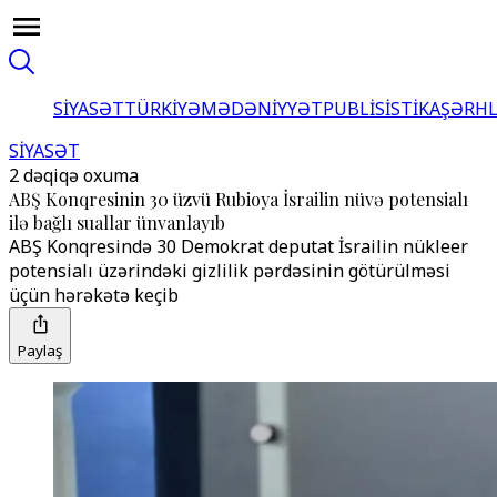
SİYASƏT
TÜRKİYƏ
MƏDƏNİYYƏT
PUBLİSİSTİKA
ŞƏRH
SİYASƏT
2 dəqiqə oxuma
ABŞ Konqresinin 30 üzvü Rubioya İsrailin nüvə potensialı
ilə bağlı suallar ünvanlayıb
ABŞ Konqresində 30 Demokrat deputat İsrailin nükleer
potensialı üzərindəki gizlilik pərdəsinin götürülməsi
üçün hərəkətə keçib
Paylaş