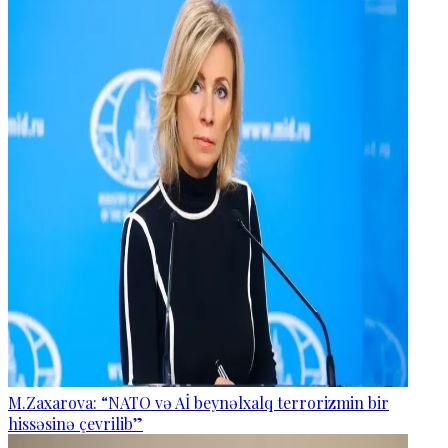
M.Zaxarova: “NATO və Aİ beynəlxalq terrorizmin bir
hissəsinə çevrilib”