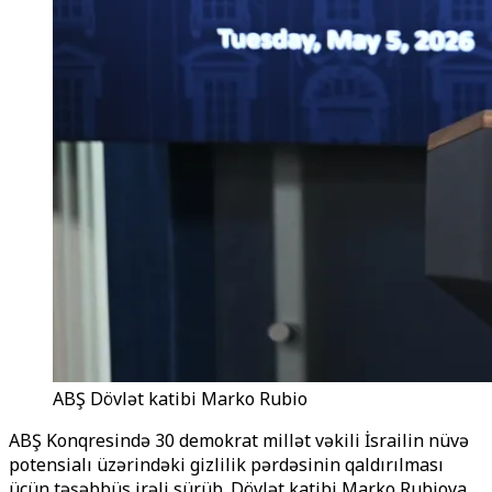
ABŞ Dövlət katibi Marko Rubio
ABŞ Konqresində 30 demokrat millət vəkili İsrailin nüvə
potensialı üzərindəki gizlilik pərdəsinin qaldırılması
üçün təşəbbüs irəli sürüb. Dövlət katibi Marko Rubioya