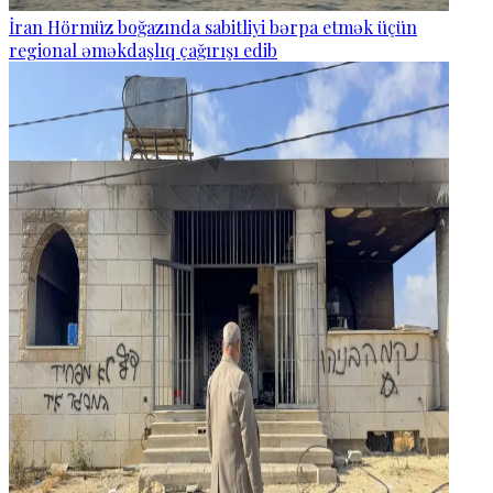
İran Hörmüz boğazında sabitliyi bərpa etmək üçün
regional əməkdaşlıq çağırışı edib