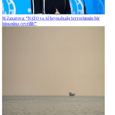
M.Zaxarova: “NATO və Aİ beynəlxalq terrorizmin bir
hissəsinə çevrilib”