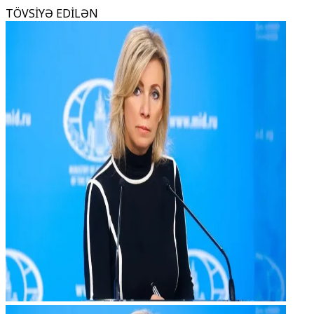
TÖVSİYƏ EDİLƏN