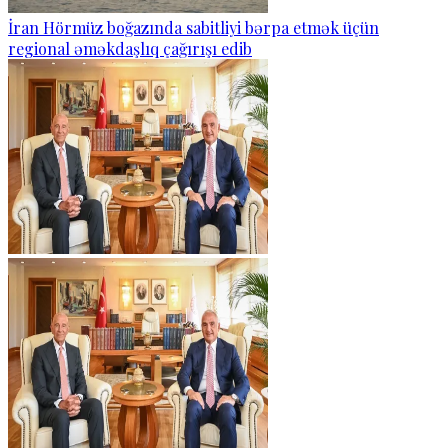
İran Hörmüz boğazında sabitliyi bərpa etmək üçün
regional əməkdaşlıq çağırışı edib