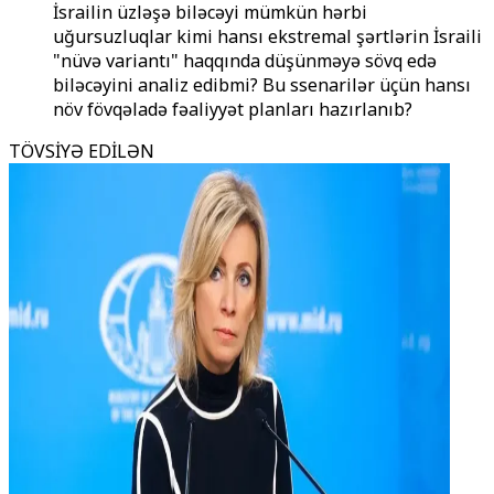
İsrailin üzləşə biləcəyi mümkün hərbi
uğursuzluqlar kimi hansı ekstremal şərtlərin İsraili
"nüvə variantı" haqqında düşünməyə sövq edə
biləcəyini analiz edibmi? Bu ssenarilər üçün hansı
növ fövqəladə fəaliyyət planları hazırlanıb?
TÖVSİYƏ EDİLƏN