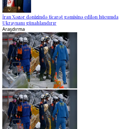
İran Xəzər dənizində ticarət gəmisinə edilən hücumda
Ukraynanı günahlandırır
Araşdırma