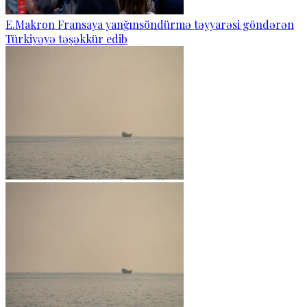
E.Makron Fransaya yanğınsöndürmə təyyarəsi göndərən
Türkiyəyə təşəkkür edib