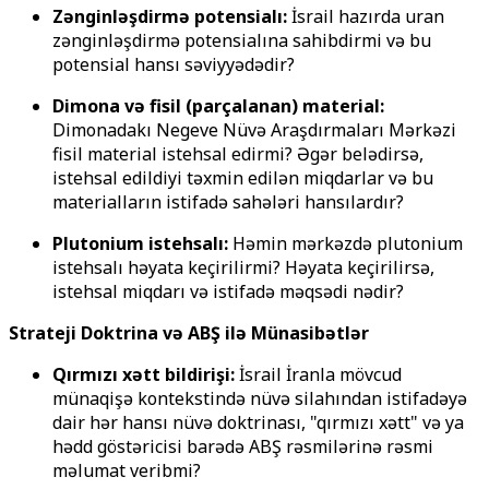
Zənginləşdirmə potensialı:
İsrail hazırda uran
zənginləşdirmə potensialına sahibdirmi və bu
potensial hansı səviyyədədir?
Dimona və fisil (parçalanan) material:
Dimonadakı Negeve Nüvə Araşdırmaları Mərkəzi
fisil material istehsal edirmi? Əgər belədirsə,
istehsal edildiyi təxmin edilən miqdarlar və bu
materialların istifadə sahələri hansılardır?
Plutonium istehsalı:
Həmin mərkəzdə plutonium
istehsalı həyata keçirilirmi? Həyata keçirilirsə,
istehsal miqdarı və istifadə məqsədi nədir?
Strateji Doktrina və ABŞ ilə Münasibətlər
Qırmızı xətt bildirişi:
İsrail İranla mövcud
münaqişə kontekstində nüvə silahından istifadəyə
dair hər hansı nüvə doktrinası, "qırmızı xətt" və ya
hədd göstəricisi barədə ABŞ rəsmilərinə rəsmi
məlumat veribmi?