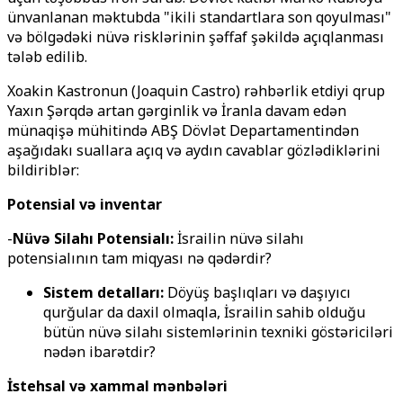
ünvanlanan məktubda "ikili standartlara son qoyulması"
və bölgədəki nüvə risklərinin şəffaf şəkildə açıqlanması
tələb edilib.
Xoakin Kastronun (Joaquin Castro) rəhbərlik etdiyi qrup
Yaxın Şərqdə artan gərginlik və İranla davam edən
münaqişə mühitində ABŞ Dövlət Departamentindən
aşağıdakı suallara açıq və aydın cavablar gözlədiklərini
bildiriblər:
Potensial və inventar
-
Nüvə Silahı Potensialı:
İsrailin nüvə silahı
potensialının tam miqyası nə qədərdir?
Sistem detalları:
Döyüş başlıqları və daşıyıcı
qurğular da daxil olmaqla, İsrailin sahib olduğu
bütün nüvə silahı sistemlərinin texniki göstəriciləri
nədən ibarətdir?
İstehsal və xammal mənbələri