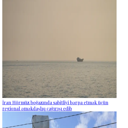
İran Hörmüz boğazında sabitliyi bərpa etmək üçün
regional əməkdaşlıq çağırışı edib