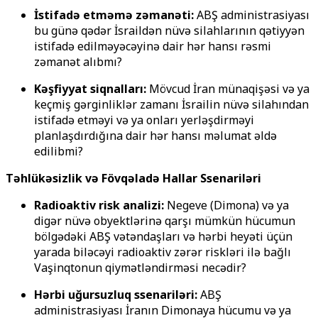
İstifadə etməmə zəmanəti:
ABŞ administrasiyası
bu günə qədər İsraildən nüvə silahlarının qətiyyən
istifadə edilməyəcəyinə dair hər hansı rəsmi
zəmanət alıbmı?
Kəşfiyyat siqnalları:
Mövcud İran münaqişəsi və ya
keçmiş gərginliklər zamanı İsrailin nüvə silahından
istifadə etməyi və ya onları yerləşdirməyi
planlaşdırdığına dair hər hansı məlumat əldə
edilibmi?
Təhlükəsizlik və Fövqəladə Hallar Ssenariləri
Radioaktiv risk analizi:
Negeve (Dimona) və ya
digər nüvə obyektlərinə qarşı mümkün hücumun
bölgədəki ABŞ vətəndaşları və hərbi heyəti üçün
yarada biləcəyi radioaktiv zərər riskləri ilə bağlı
Vaşinqtonun qiymətləndirməsi necədir?
Hərbi uğursuzluq ssenariləri:
ABŞ
administrasiyası İranın Dimonaya hücumu və ya