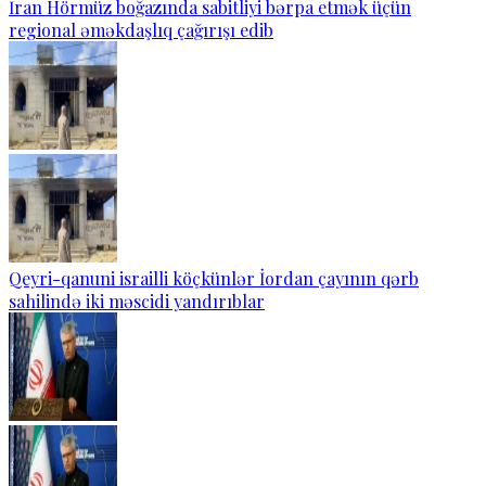
İran Hörmüz boğazında sabitliyi bərpa etmək üçün
regional əməkdaşlıq çağırışı edib
Qeyri-qanuni israilli köçkünlər İordan çayının qərb
sahilində iki məscidi yandırıblar