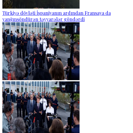
Türkiyə dövləti İspaniyanın ardından Fransaya da
yanğınsöndürən təyyarələr göndərdi