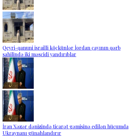
Qeyri-qanuni israilli köçkünlər İordan çayının qərb
sahilində iki məscidi yandırıblar
İran Xəzər dənizində ticarət gəmisinə edilən hücumda
Ukraynanı günahlandırır