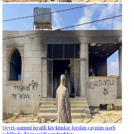
Qeyri-qanuni israilli köçkünlər İordan çayının qərb
sahilində iki məscidi yandırıblar