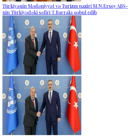
Türkiyənin Mədəniyyət və Turizm naziri M.N.Ersoy ABŞ-
nin Türkiyədəki səfiri T.Barrakı qəbul edib