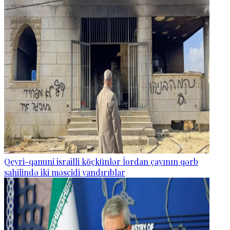
Qeyri-qanuni israilli köçkünlər İordan çayının qərb
sahilində iki məscidi yandırıblar