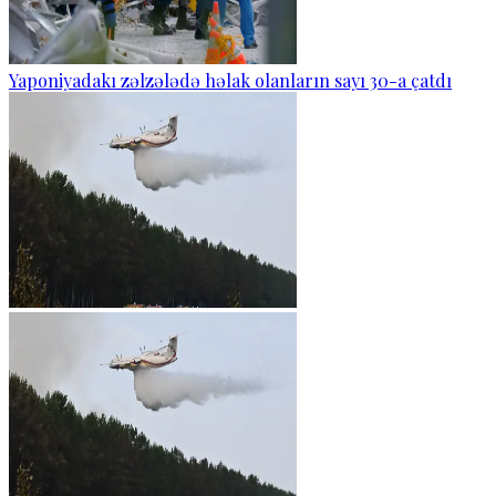
Yaponiyadakı zəlzələdə həlak olanların sayı 30-a çatdı