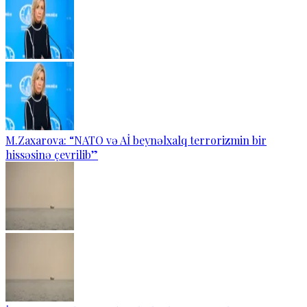
M.Zaxarova: “NATO və Aİ beynəlxalq terrorizmin bir
hissəsinə çevrilib”