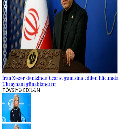
İran Xəzər dənizində ticarət gəmisinə edilən hücumda
Ukraynanı günahlandırır
TÖVSİYƏ EDİLƏN