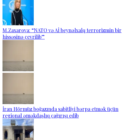
M.Zaxarova: “NATO və Aİ beynəlxalq terrorizmin bir
hissəsinə çevrilib”
İran Hörmüz boğazında sabitliyi bərpa etmək üçün
regional əməkdaşlıq çağırışı edib