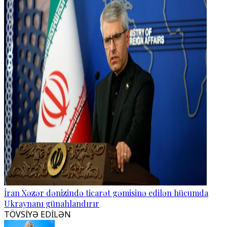
İran Xəzər dənizində ticarət gəmisinə edilən hücumda
Ukraynanı günahlandırır
TÖVSİYƏ EDİLƏN