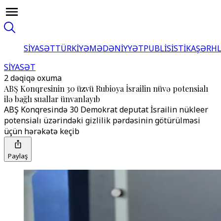
SİYASƏT
TÜRKİYƏ
MƏDƏNİYYƏT
PUBLİSİSTİKA
ŞƏRH
SİYASƏT
2 dəqiqə oxuma
ABŞ Konqresinin 30 üzvü Rubioya İsrailin nüvə potensialı
ilə bağlı suallar ünvanlayıb
ABŞ Konqresində 30 Demokrat deputat İsrailin nükleer
potensialı üzərindəki gizlilik pərdəsinin götürülməsi
üçün hərəkətə keçib
Paylaş