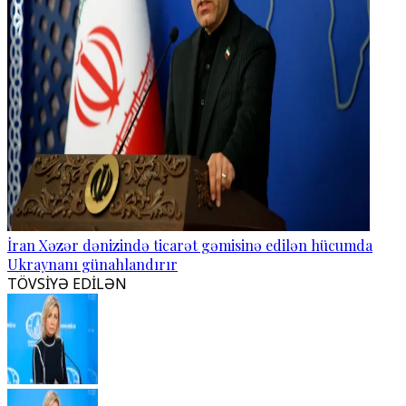
İran Xəzər dənizində ticarət gəmisinə edilən hücumda
Ukraynanı günahlandırır
TÖVSİYƏ EDİLƏN