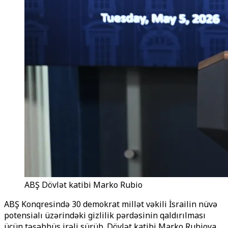
ABŞ Dövlət katibi Marko Rubio
ABŞ Konqresində 30 demokrat millət vəkili İsrailin nüvə
potensialı üzərindəki gizlilik pərdəsinin qaldırılması
üçün təşəbbüs irəli sürüb. Dövlət katibi Marko Rubioya