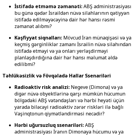
İstifadə etməmə zəmanəti:
ABŞ administrasiyası
bu günə qədər İsraildən nüvə silahlarının qətiyyən
istifadə edilməyəcəyinə dair hər hansı rəsmi
zəmanət alıbmı?
Kəşfiyyat siqnalları:
Mövcud İran münaqişəsi və ya
keçmiş gərginliklər zamanı İsrailin nüvə silahından
istifadə etməyi və ya onları yerləşdirməyi
planlaşdırdığına dair hər hansı məlumat əldə
edilibmi?
Təhlükəsizlik və Fövqəladə Hallar Ssenariləri
Radioaktiv risk analizi:
Negeve (Dimona) və ya
digər nüvə obyektlərinə qarşı mümkün hücumun
bölgədəki ABŞ vətəndaşları və hərbi heyəti üçün
yarada biləcəyi radioaktiv zərər riskləri ilə bağlı
Vaşinqtonun qiymətləndirməsi necədir?
Hərbi uğursuzluq ssenariləri:
ABŞ
administrasiyası İranın Dimonaya hücumu və ya