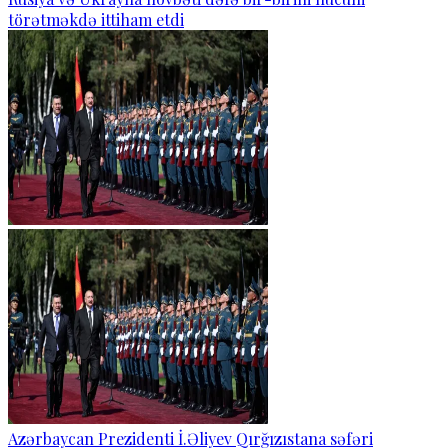
törətməkdə ittiham etdi
Azərbaycan Prezidenti İ.Əliyev Qırğızıstana səfəri