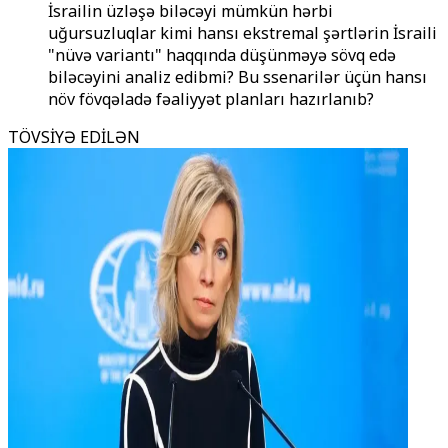
İsrailin üzləşə biləcəyi mümkün hərbi
uğursuzluqlar kimi hansı ekstremal şərtlərin İsraili
"nüvə variantı" haqqında düşünməyə sövq edə
biləcəyini analiz edibmi? Bu ssenarilər üçün hansı
növ fövqəladə fəaliyyət planları hazırlanıb?
TÖVSİYƏ EDİLƏN