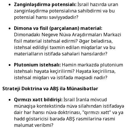
Zənginləşdirmə potensialı:
İsrail hazırda uran
zənginləşdirmə potensialına sahibdirmi və bu
potensial hansı səviyyədədir?
Dimona və fisil (parçalanan) material:
Dimonadakı Negeve Nüvə Araşdırmaları Mərkəzi
fisil material istehsal edirmi? Əgər belədirsə,
istehsal edildiyi təxmin edilən miqdarlar və bu
materialların istifadə sahələri hansılardır?
Plutonium istehsalı:
Həmin mərkəzdə plutonium
istehsalı həyata keçirilirmi? Həyata keçirilirsə,
istehsal miqdarı və istifadə məqsədi nədir?
Strateji Doktrina və ABŞ ilə Münasibətlər
Qırmızı xətt bildirişi:
İsrail İranla mövcud
münaqişə kontekstində nüvə silahından istifadəyə
dair hər hansı nüvə doktrinası, "qırmızı xətt" və ya
hədd göstəricisi barədə ABŞ rəsmilərinə rəsmi
məlumat veribmi?