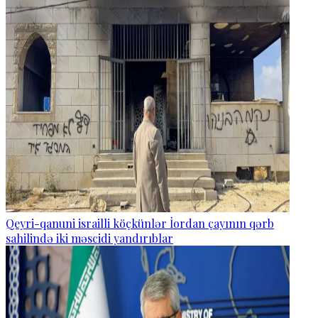
Qeyri-qanuni israilli köçkünlər İordan çayının qərb
sahilində iki məscidi yandırıblar