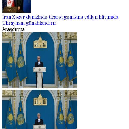
İran Xəzər dənizində ticarət gəmisinə edilən hücumda
Ukraynanı günahlandırır
Araşdırma