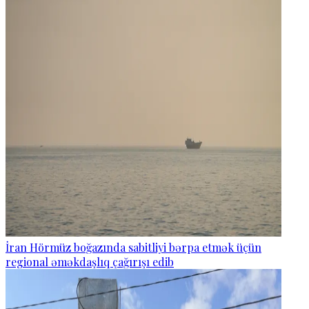
İran Hörmüz boğazında sabitliyi bərpa etmək üçün
regional əməkdaşlıq çağırışı edib