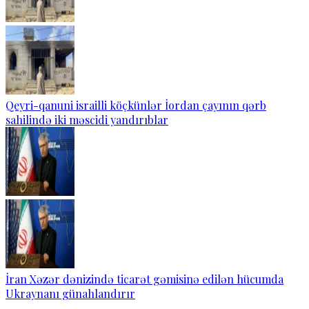
Qeyri-qanuni israilli köçkünlər İordan çayının qərb
sahilində iki məscidi yandırıblar
İran Xəzər dənizində ticarət gəmisinə edilən hücumda
Ukraynanı günahlandırır