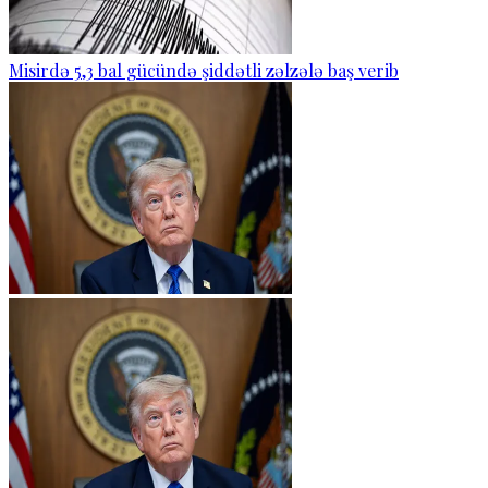
Misirdə 5,3 bal gücündə şiddətli zəlzələ baş verib