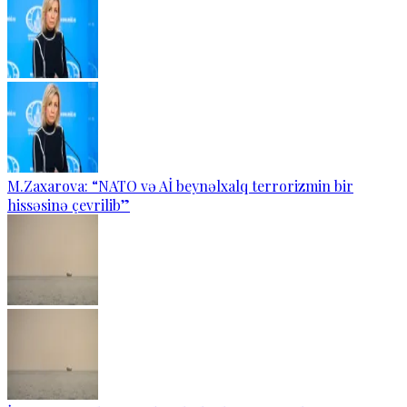
M.Zaxarova: “NATO və Aİ beynəlxalq terrorizmin bir
hissəsinə çevrilib”