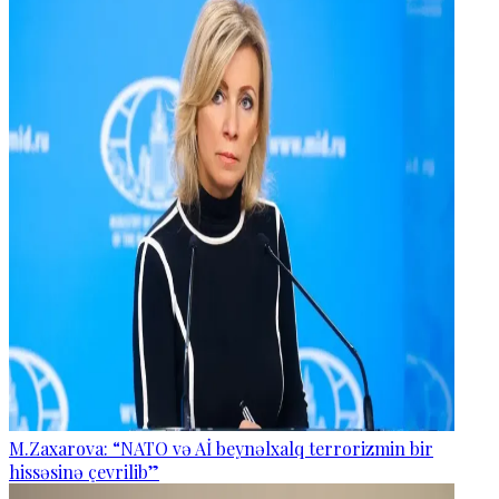
M.Zaxarova: “NATO və Aİ beynəlxalq terrorizmin bir
hissəsinə çevrilib”