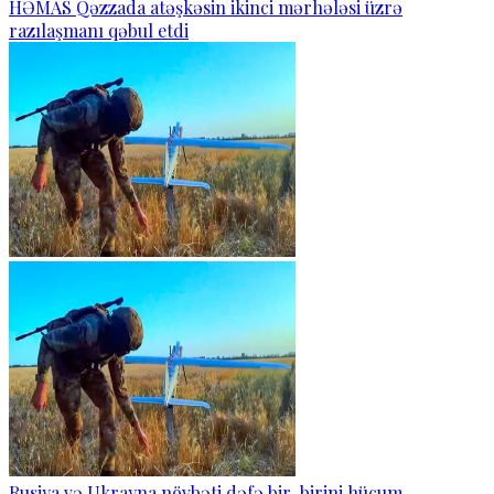
HƏMAS Qəzzada atəşkəsin ikinci mərhələsi üzrə
razılaşmanı qəbul etdi
Rusiya və Ukrayna növbəti dəfə bir-birini hücum