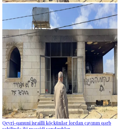
Qeyri-qanuni israilli köçkünlər İordan çayının qərb
sahilində iki məscidi yandırıblar