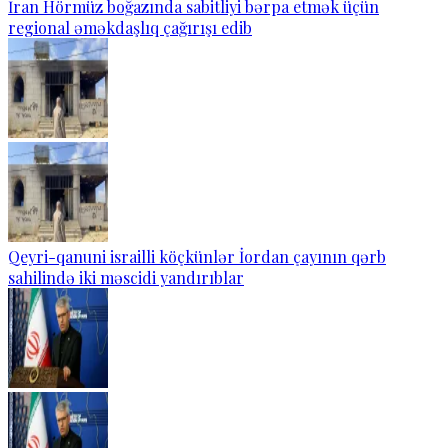
İran Hörmüz boğazında sabitliyi bərpa etmək üçün
regional əməkdaşlıq çağırışı edib
Qeyri-qanuni israilli köçkünlər İordan çayının qərb
sahilində iki məscidi yandırıblar