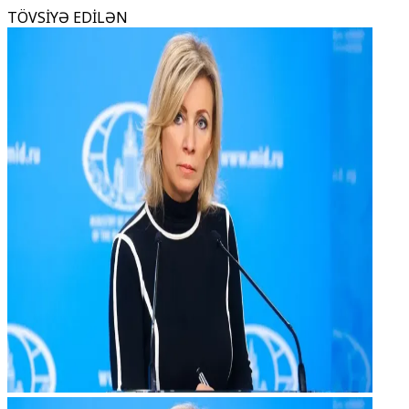
TÖVSİYƏ EDİLƏN