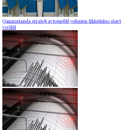
Qazaxıstanda strateji avtomobil yolunun tikintisinə start
verildi