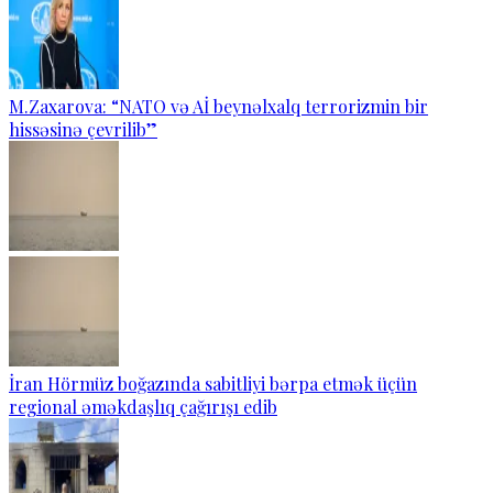
M.Zaxarova: “NATO və Aİ beynəlxalq terrorizmin bir
hissəsinə çevrilib”
İran Hörmüz boğazında sabitliyi bərpa etmək üçün
regional əməkdaşlıq çağırışı edib