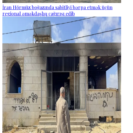
İran Hörmüz boğazında sabitliyi bərpa etmək üçün
regional əməkdaşlıq çağırışı edib