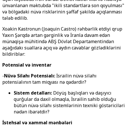
ünvanlanan məktubda "ikili standartlara son qoyulması"
və bölgədəki nüvə risklərinin şəffaf şəkildə açıqlanması
tələb edilib.
Xoakin Kastronun (Joaquin Castro) rəhbərlik etdiyi qrup
Yaxın Şərqdə artan gərginlik və İranla davam edən
münaqişə mühitində ABŞ Dövlət Departamentindən
aşağıdakı suallara açıq və aydın cavablar gözlədiklərini
bildiriblər:
Potensial və inventar
-
Nüvə Silahı Potensialı:
İsrailin nüvə silahı
potensialının tam miqyası nə qədərdir?
Sistem detalları:
Döyüş başlıqları və daşıyıcı
qurğular da daxil olmaqla, İsrailin sahib olduğu
bütün nüvə silahı sistemlərinin texniki göstəriciləri
nədən ibarətdir?
İstehsal və xammal mənbələri