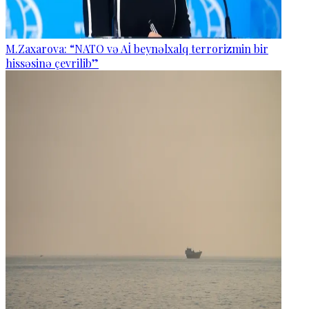
M.Zaxarova: “NATO və Aİ beynəlxalq terrorizmin bir
hissəsinə çevrilib”