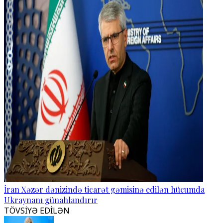
İran Xəzər dənizində ticarət gəmisinə edilən hücumda
Ukraynanı günahlandırır
TÖVSİYƏ EDİLƏN