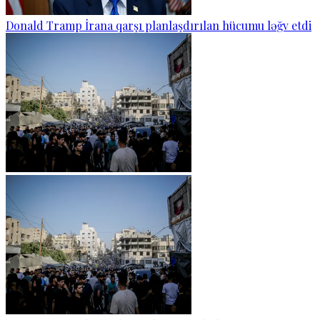
Donald Tramp İrana qarşı planlaşdırılan hücumu ləğv etdi