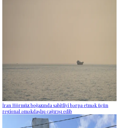
İran Hörmüz boğazında sabitliyi bərpa etmək üçün
regional əməkdaşlıq çağırışı edib