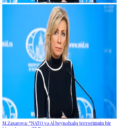
M.Zaxarova: “NATO və Aİ beynəlxalq terrorizmin bir