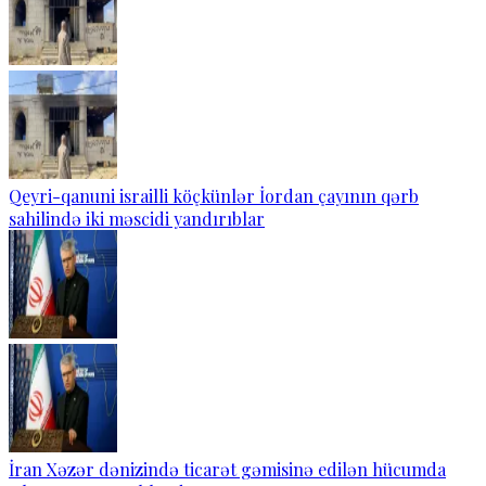
Qeyri-qanuni israilli köçkünlər İordan çayının qərb
sahilində iki məscidi yandırıblar
İran Xəzər dənizində ticarət gəmisinə edilən hücumda