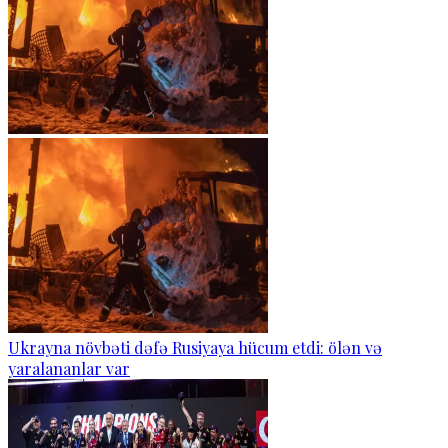
Ukrayna növbəti dəfə Rusiyaya hücum etdi: ölən və
yaralananlar var