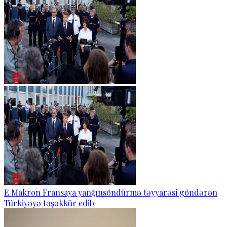
E.Makron Fransaya yanğınsöndürmə təyyarəsi göndərən
Türkiyəyə təşəkkür edib