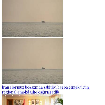
İran Hörmüz boğazında sabitliyi bərpa etmək üçün
regional əməkdaşlıq çağırışı edib