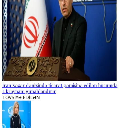
İran Xəzər dənizində ticarət gəmisinə edilən hücumda
Ukraynanı günahlandırır
TÖVSİYƏ EDİLƏN