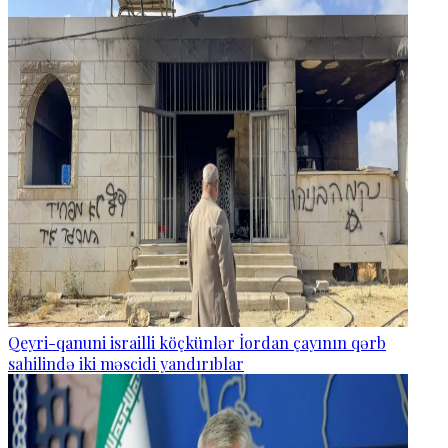
Qeyri-qanuni israilli köçkünlər İordan çayının qərb
sahilində iki məscidi yandırıblar