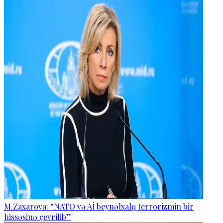
M.Zaxarova: “NATO və Aİ beynəlxalq terrorizmin bir
hissəsinə çevrilib”