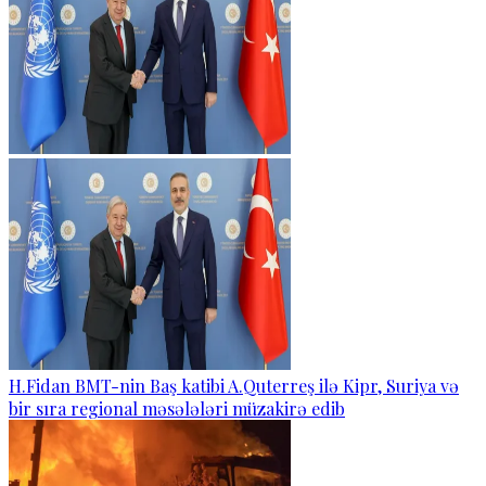
H.Fidan BMT-nin Baş katibi A.Quterreş ilə Kipr, Suriya və
bir sıra regional məsələləri müzakirə edib