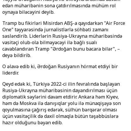
edən müharibənin sona çatdırılmasında mühüm rol
oynaya biləcəyini deyib.
Tramp bu fikirləri Misirdən ABŞ-a qayıdarkən "Air Force
One" təyyarəsində jurnalistlərlə söhbəti zamanı
səsləndirib. Liderlərin Rusiya-Ukrayna müharibəsində
vasitəçi olub-ola bilməyəcəyi ilə bağlı sualı
cavablandıran Tramp "Ərdoğan bunu bacara bilər", –
deyə bildirib.
O əlavə edib ki, Ərdoğan Rusiyanın hörmət etdiyi bir
liderdir.
Qeyd edək ki, Türkiyə 2022-ci ilin fevralında başlayan
Rusiya-Ukrayna müharibəsinin dayandırılması üçün
diplomatik səylərini davam etdirir. Ankara həm Kiyev,
həm də Moskva ilə danışıqlar yolu ilə münaqişəyə son
qoyulmasına çağırış edərək, sülhün bərqərar olması
üçün vasitəçilik də daxil olmaqla bütün təşəbbüslərə
hazır olduğunu bəyan edib.