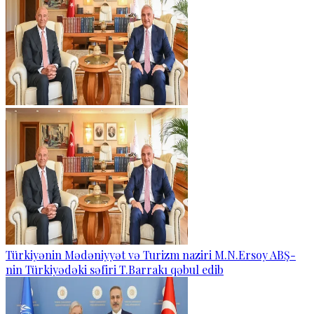
Türkiyənin Mədəniyyət və Turizm naziri M.N.Ersoy ABŞ-
nin Türkiyədəki səfiri T.Barrakı qəbul edib