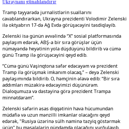
Ukraynanı günahlandırır
Tramp təyyarədə jurnalistlərin suallarını
cavablandırarkən, Ukrayna prezidenti Volodimir Zelenski
ilə oktyabrın 17-də Ağ Evdə görüşəcəyini təsdiqləyib.
Zelenski isə günün əvvəlində “X” sosial platformasında
paylaşım edərək, ABŞ-a bir sıra görüşlər üçün
nümayəndə heyətinin yola düşdüyünü bildirib və cümə
günü Tramp ilə görüşəcəyini qeyd edib.
“Cümə günü Vaşinqtona səfər edəcəyəm və prezident
Tramp ilə görüşmək imkanım olacaq,” – deyə Zelenski
paylaşımında bildirib. O, həmçinin əlavə edib: “Bir sıra
addımları müzakirə edəcəyimizi düşünürəm.
Dialoqumuza və dəstəyinə görə prezident Trampa
minnətdaram”.
Zelenski səfərin əsas diqqətinin hava hücumundan
müdafiə və uzun mənzilli imkanlar olacağını qeyd
edərək, "Rusiya üzərinə sülh naminə təzyiq göstərmək
üçün" bu məsələlərin gündəmdə olacağını vurğulayıb.