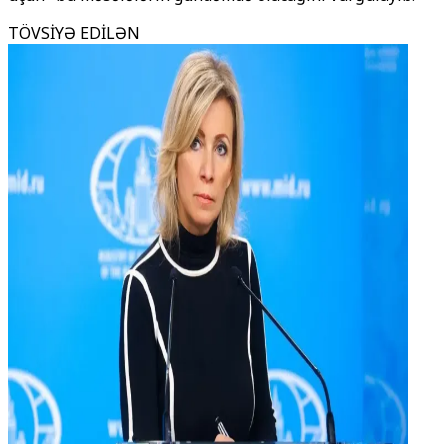
TÖVSİYƏ EDİLƏN