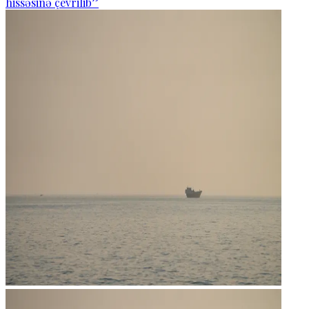
hissəsinə çevrilib”