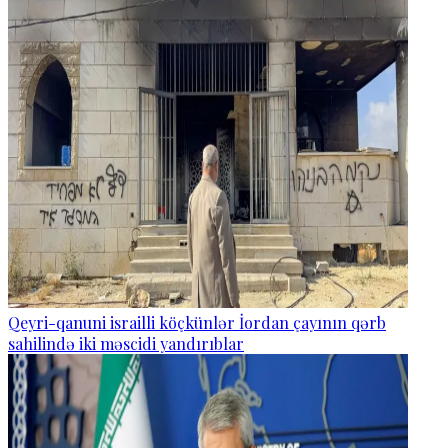
Qeyri-qanuni israilli köçkünlər İordan çayının qərb
sahilində iki məscidi yandırıblar