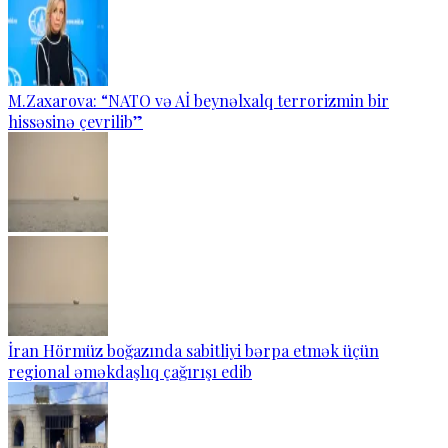
M.Zaxarova: “NATO və Aİ beynəlxalq terrorizmin bir
hissəsinə çevrilib”
İran Hörmüz boğazında sabitliyi bərpa etmək üçün
regional əməkdaşlıq çağırışı edib