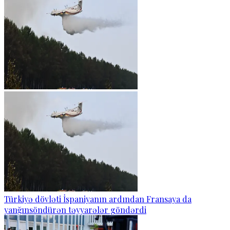
Türkiyə dövləti İspaniyanın ardından Fransaya da
yanğınsöndürən təyyarələr göndərdi