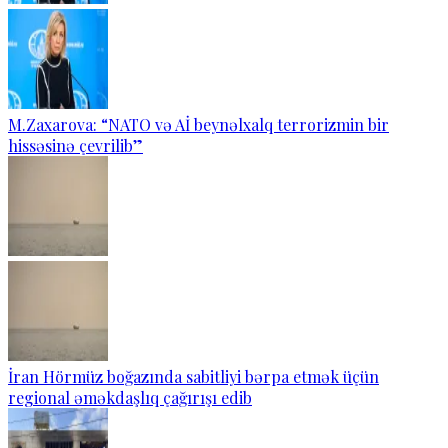
M.Zaxarova: “NATO və Aİ beynəlxalq terrorizmin bir
hissəsinə çevrilib”
İran Hörmüz boğazında sabitliyi bərpa etmək üçün
regional əməkdaşlıq çağırışı edib