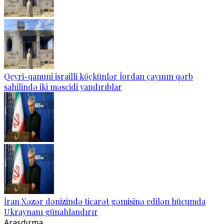
Qeyri-qanuni israilli köçkünlər İordan çayının qərb
sahilində iki məscidi yandırıblar
İran Xəzər dənizində ticarət gəmisinə edilən hücumda
Ukraynanı günahlandırır
Araşdırma