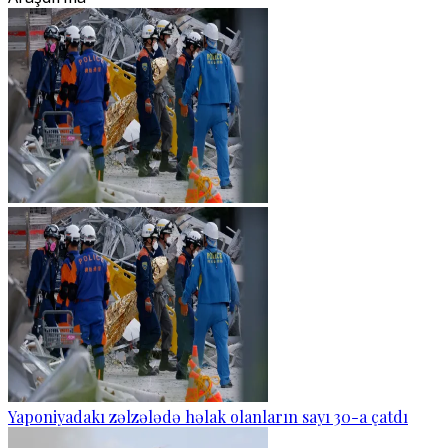
Yaponiyadakı zəlzələdə həlak olanların sayı 30-a çatdı