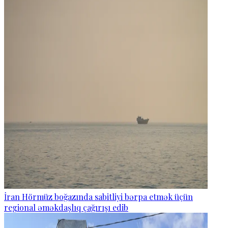
İran Hörmüz boğazında sabitliyi bərpa etmək üçün
regional əməkdaşlıq çağırışı edib