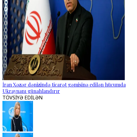
İran Xəzər dənizində ticarət gəmisinə edilən hücumda
Ukraynanı günahlandırır
TÖVSİYƏ EDİLƏN