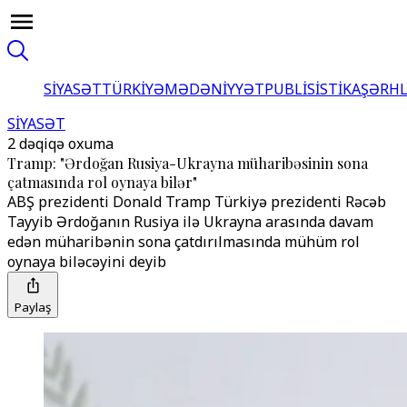
SİYASƏT
TÜRKİYƏ
MƏDƏNİYYƏT
PUBLİSİSTİKA
ŞƏRH
SİYASƏT
2 dəqiqə oxuma
Tramp: "Ərdoğan Rusiya-Ukrayna müharibəsinin sona
çatmasında rol oynaya bilər"
ABŞ prezidenti Donald Tramp Türkiyə prezidenti Rəcəb
Tayyib Ərdoğanın Rusiya ilə Ukrayna arasında davam
edən müharibənin sona çatdırılmasında mühüm rol
oynaya biləcəyini deyib
Paylaş