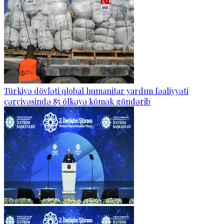
Türkiyə dövləti qlobal humanitar yardım fəaliyyəti
çərçivəsində 85 ölkəyə kömək göndərib