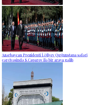
Azərbaycan Prezidenti İ.Əliyev Qırğızıstana səfəri
çərçivəsində S.Caparov ilə bir araya gəlib