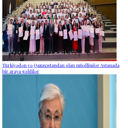
Türkiyədən və Qazaxıstandan olan müəllimlər Astanada
bir araya gəldilər