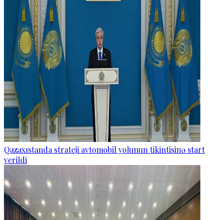
Qazaxıstanda strateji avtomobil yolunun tikintisinə start
verildi