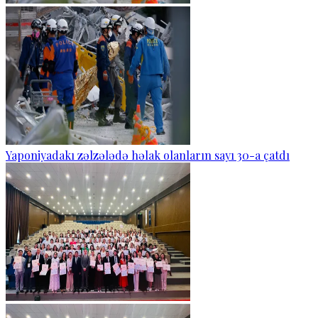
Yaponiyadakı zəlzələdə həlak olanların sayı 30-a çatdı