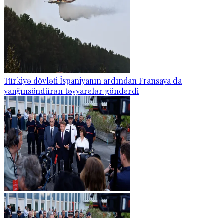
Türkiyə dövləti İspaniyanın ardından Fransaya da
yanğınsöndürən təyyarələr göndərdi