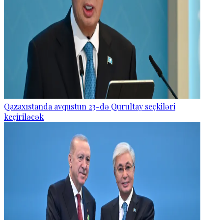
Qazaxıstanda avqustun 23-də Qurultay seçkiləri
keçiriləcək