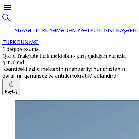
SİYASƏT
TÜRKİYƏ
MƏDƏNİYYƏT
PUBLİSİSTİKA
ŞƏRH
TÜRK DÜNYASI
1 dəqiqə oxuma
Qərbi Trakyada türk məktəbinə giriş qadağası etirazla
qarşılandı
Ksantidəki azlıq məktəbinin rəhbərliyi Yunanıstanın
qərarını “qanunsuz və antidemokratik” adlandırdı
Paylaş