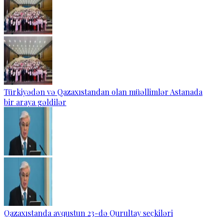
Türkiyədən və Qazaxıstandan olan müəllimlər Astanada
bir araya gəldilər
Qazaxıstanda avqustun 23-də Qurultay seçkiləri