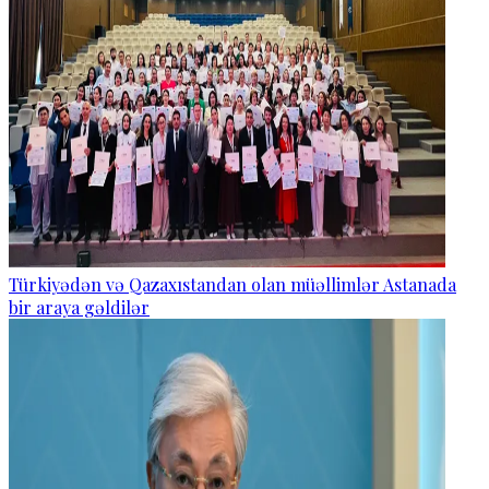
Türkiyədən və Qazaxıstandan olan müəllimlər Astanada
bir araya gəldilər