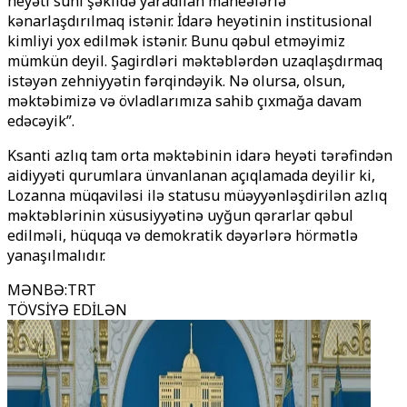
heyəti süni şəkildə yaradılan maneələrlə
kənarlaşdırılmaq istənir. İdarə heyətinin institusional
kimliyi yox edilmək istənir. Bunu qəbul etməyimiz
mümkün deyil. Şagirdləri məktəblərdən uzaqlaşdırmaq
istəyən zehniyyətin fərqindəyik. Nə olursa, olsun,
məktəbimizə və övladlarımıza sahib çıxmağa davam
edəcəyik”.
Ksanti azlıq tam orta məktəbinin idarə heyəti tərəfindən
aidiyyəti qurumlara ünvanlanan açıqlamada deyilir ki,
Lozanna müqaviləsi ilə statusu müəyyənləşdirilən azlıq
məktəblərinin xüsusiyyətinə uyğun qərarlar qəbul
edilməli, hüquqa və demokratik dəyərlərə hörmətlə
yanaşılmalıdır.
MƏNBƏ
:
TRT
TÖVSİYƏ EDİLƏN