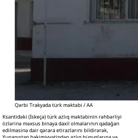
Qərbi Trakyada türk məktəbi / AA
Ksantidəki (İskeçə) türk azlıq məktəbinin rəhbərliyi
özlərinə məxsus binaya daxil olmalarının qadağan
edilməsinə dair qərara etirazlarını bildirərək,
Yunanıstan hakimiyyətindən azlıq hüquqlarına və