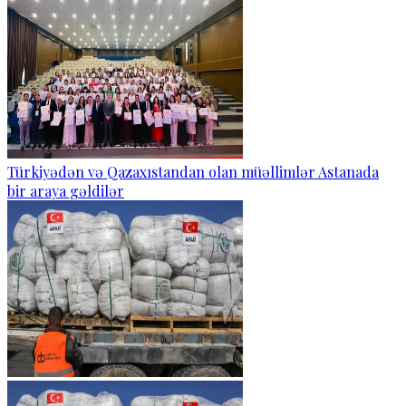
Türkiyədən və Qazaxıstandan olan müəllimlər Astanada
bir araya gəldilər