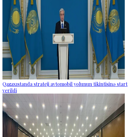
Qazaxıstanda strateji avtomobil yolunun tikintisinə start
verildi