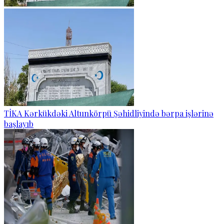
TİKA Kərkükdəki Altunkörpü Şəhidliyində bərpa işlərinə
başlayıb