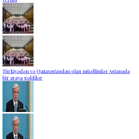
Türkiyədən və Qazaxıstandan olan müəllimlər Astanada
bir araya gəldilər