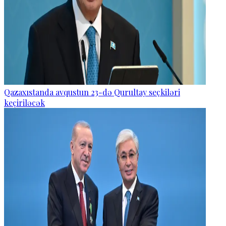
Qazaxıstanda avqustun 23-də Qurultay seçkiləri
keçiriləcək