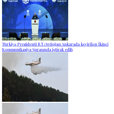
Türkiyə Prezidenti R.T.Ərdoğan Ankarada keçirilən İkinci
Kommunikasiya Şurasında iştirak edib