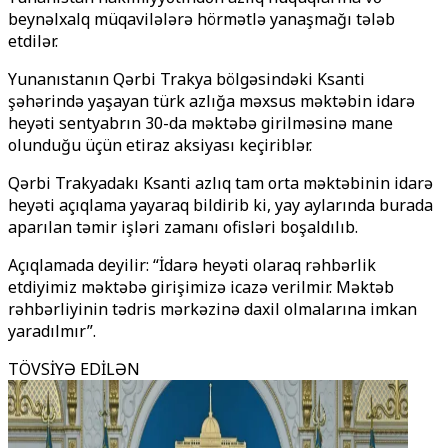
beynəlxalq müqavilələrə hörmətlə yanaşmağı tələb
etdilər.
Yunanıstanın Qərbi Trakya bölgəsindəki Ksanti
şəhərində yaşayan türk azlığa məxsus məktəbin idarə
heyəti sentyabrın 30-da məktəbə girilməsinə mane
olunduğu üçün etiraz aksiyası keçiriblər.
Qərbi Trakyadakı Ksanti azlıq tam orta məktəbinin idarə
heyəti açıqlama yayaraq bildirib ki, yay aylarında burada
aparılan təmir işləri zamanı ofisləri boşaldılıb.
Açıqlamada deyilir: “İdarə heyəti olaraq rəhbərlik
etdiyimiz məktəbə girişimizə icazə verilmir. Məktəb
rəhbərliyinin tədris mərkəzinə daxil olmalarına imkan
yaradılmır”.
TÖVSİYƏ EDİLƏN