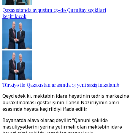
Qazaxıstanda avqustun 23-də Qurultay seçkiləri
keçiriləcək
Türkiyə ilə Qazaxıstan arasında 13 yeni saziş imzalanıb
Qeyd edək ki, məktəbin idarə heyətinin tədris mərkəzinə
buraxılmaması göstərişinin Təhsil Nazirliyinin əmri
əsasında həyata keçirildiyi ifadə edilir.
Bəyanatda əlavə olaraq deyilir: “Qanuni şəkildə
məsuliyyətlərini yerinə yetirməli olan məktəbin idarə