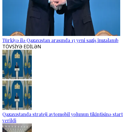
Türkiyə ilə Qazaxıstan arasında 13 yeni saziş imzalanıb
TÖVSİYƏ EDİLƏN
Qazaxıstanda strateji avtomobil yolunun tikintisinə start
verildi