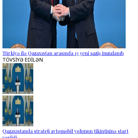
Türkiyə ilə Qazaxıstan arasında 13 yeni saziş imzalanıb
TÖVSİYƏ EDİLƏN
Qazaxıstanda strateji avtomobil yolunun tikintisinə start
verildi