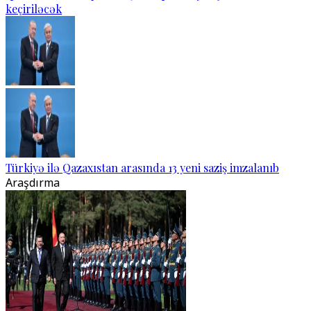
keçiriləcək
Türkiyə ilə Qazaxıstan arasında 13 yeni saziş imzalanıb
Araşdırma