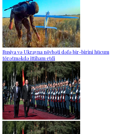
Rusiya və Ukrayna növbəti dəfə bir-birini hücum
törətməkdə ittiham etdi