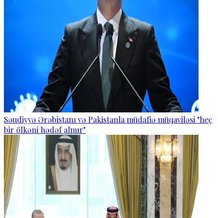
Səudiyyə Ərəbistanı və Pakistanla müdafiə müqaviləsi "heç
bir ölkəni hədəf almır"