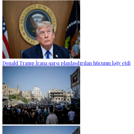
Donald Tramp İrana qarşı planlaşdırılan hücumu ləğv etdi