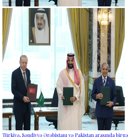
Türkiyə, Səudiyyə Ərəbistanı və Pakistan arasında birgə