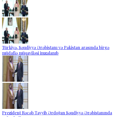
Türkiyə, Səudiyyə Ərəbistanı və Pakistan arasında birgə
müdafiə müqaviləsi imzalanıb
Prezident Rəcəb Tayyib Ərdoğan Səudiyyə Ərəbistanında