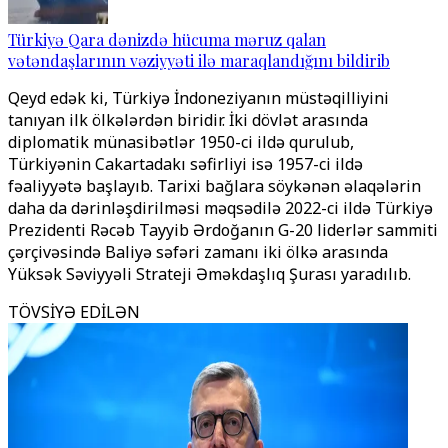
Türkiyə Qara dənizdə hücuma məruz qalan
vətəndaşlarının vəziyyəti ilə maraqlandığını bildirib
Qeyd edək ki, Türkiyə İndoneziyanın müstəqilliyini
tanıyan ilk ölkələrdən biridir. İki dövlət arasında
diplomatik münasibətlər 1950-ci ildə qurulub,
Türkiyənin Cakartadakı səfirliyi isə 1957-ci ildə
fəaliyyətə başlayıb. Tarixi bağlara söykənən əlaqələrin
daha da dərinləşdirilməsi məqsədilə 2022-ci ildə Türkiyə
Prezidenti Rəcəb Tayyib Ərdoğanın G-20 liderlər sammiti
çərçivəsində Baliyə səfəri zamanı iki ölkə arasında
Yüksək Səviyyəli Strateji Əməkdaşlıq Şurası yaradılıb.
TÖVSİYƏ EDİLƏN