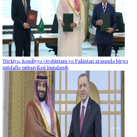
Türkiyə, Səudiyyə Ərəbistanı və Pakistan arasında birgə
müdafiə müqaviləsi imzalanıb