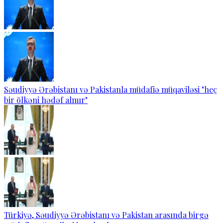
Səudiyyə Ərəbistanı və Pakistanla müdafiə müqaviləsi "heç
bir ölkəni hədəf almır"
Türkiyə, Səudiyyə Ərəbistanı və Pakistan arasında birgə