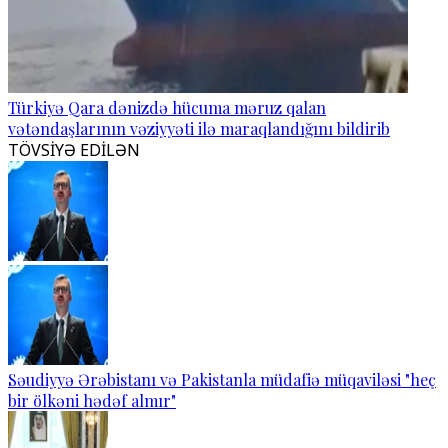
Türkiyə Qara dənizdə hücuma məruz qalan
vətəndaşlarının vəziyyəti ilə maraqlandığını bildirib
TÖVSİYƏ EDİLƏN
Səudiyyə Ərəbistanı və Pakistanla müdafiə müqaviləsi "heç
bir ölkəni hədəf almır"