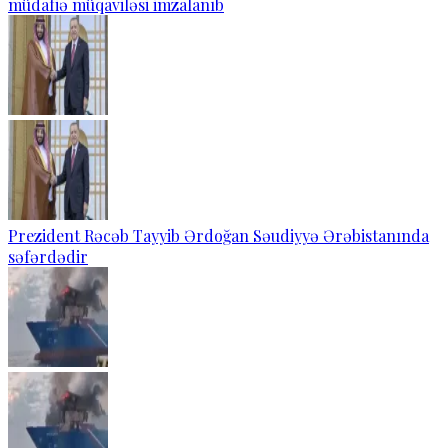
müdafiə müqaviləsi imzalanıb
Prezident Rəcəb Tayyib Ərdoğan Səudiyyə Ərəbistanında
səfərdədir