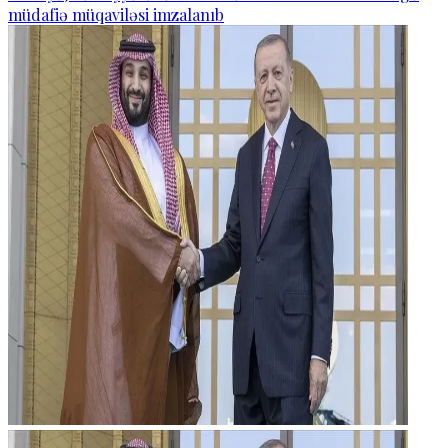
müdafiə müqaviləsi imzalanıb