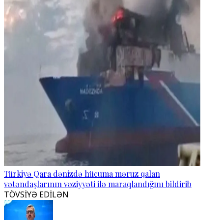
Türkiyə Qara dənizdə hücuma məruz qalan
vətəndaşlarının vəziyyəti ilə maraqlandığını bildirib
TÖVSİYƏ EDİLƏN