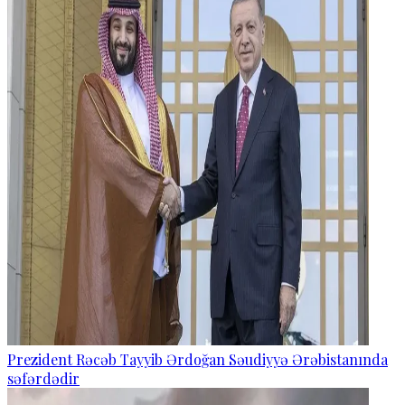
Prezident Rəcəb Tayyib Ərdoğan Səudiyyə Ərəbistanında
səfərdədir