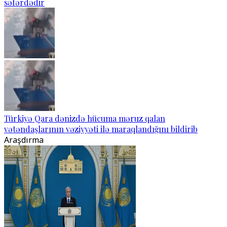
səfərdədir
Türkiyə Qara dənizdə hücuma məruz qalan
vətəndaşlarının vəziyyəti ilə maraqlandığını bildirib
Araşdırma