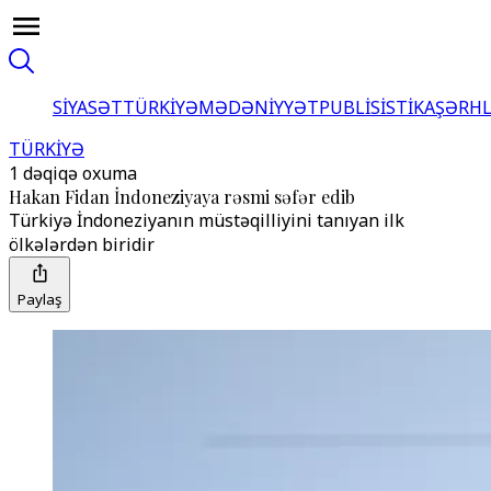
SİYASƏT
TÜRKİYƏ
MƏDƏNİYYƏT
PUBLİSİSTİKA
ŞƏRH
TÜRKİYƏ
1 dəqiqə oxuma
Hakan Fidan İndoneziyaya rəsmi səfər edib
Türkiyə İndoneziyanın müstəqilliyini tanıyan ilk
ölkələrdən biridir
Paylaş