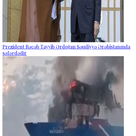
Prezident Rəcəb Tayyib Ərdoğan Səudiyyə Ərəbistanında
səfərdədir