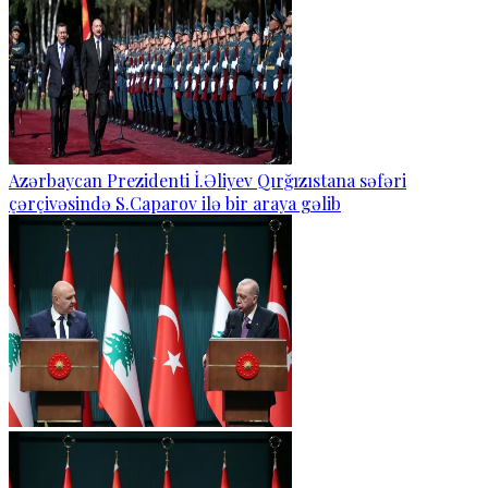
Azərbaycan Prezidenti İ.Əliyev Qırğızıstana səfəri
çərçivəsində S.Caparov ilə bir araya gəlib