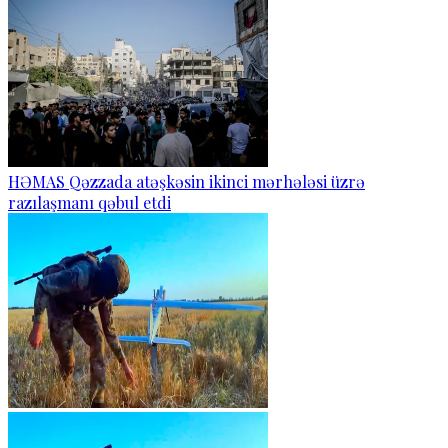
HƏMAS Qəzzada atəşkəsin ikinci mərhələsi üzrə
razılaşmanı qəbul etdi