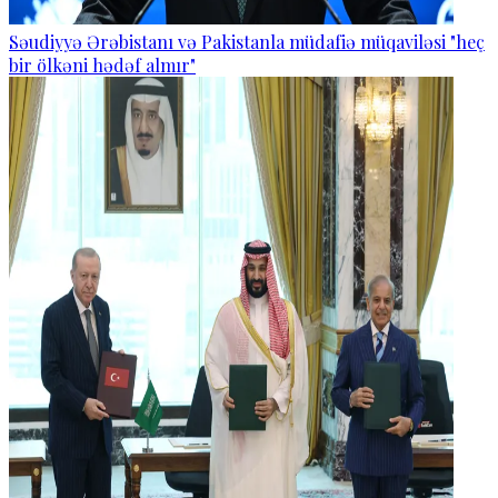
Səudiyyə Ərəbistanı və Pakistanla müdafiə müqaviləsi "heç
bir ölkəni hədəf almır"