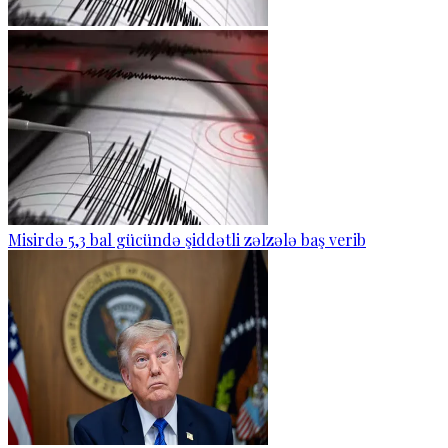
Misirdə 5,3 bal gücündə şiddətli zəlzələ baş verib