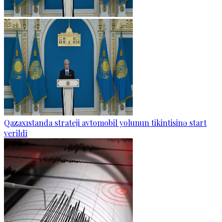
Qazaxıstanda strateji avtomobil yolunun tikintisinə start
verildi