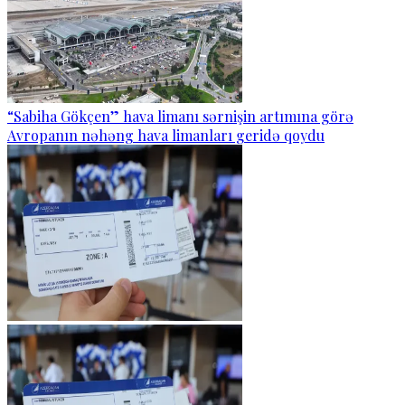
“Sabiha Gökçen” hava limanı sərnişin artımına görə
Avropanın nəhəng hava limanları geridə qoydu