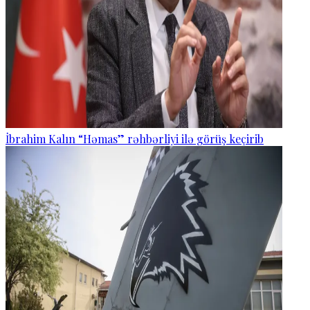
İbrahim Kalın “Həmas” rəhbərliyi ilə görüş keçirib