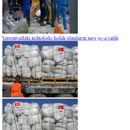
Yaponiyadakı zəlzələdə həlak olanların sayı 30-a çatdı