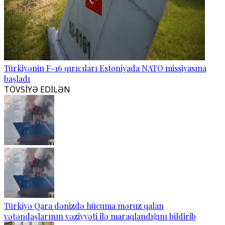
Türkiyənin F-16 qırıcıları Estoniyada NATO missiyasına
başladı
TÖVSİYƏ EDİLƏN
Türkiyə Qara dənizdə hücuma məruz qalan
vətəndaşlarının vəziyyəti ilə maraqlandığını bildirib