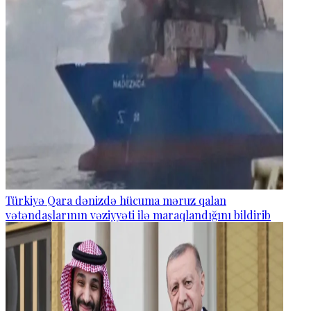
Türkiyə Qara dənizdə hücuma məruz qalan
vətəndaşlarının vəziyyəti ilə maraqlandığını bildirib