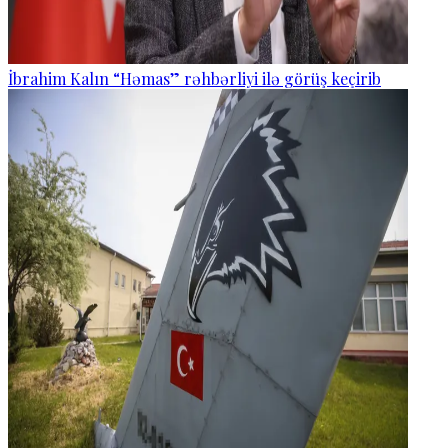
İbrahim Kalın “Həmas” rəhbərliyi ilə görüş keçirib