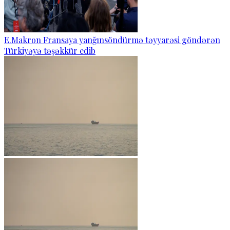
E.Makron Fransaya yanğınsöndürmə təyyarəsi göndərən
Türkiyəyə təşəkkür edib