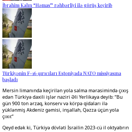
İbrahim Kalın “Həmas” rəhbərliyi ilə görüş keçirib
Türkiyənin F-16 qırıcıları Estoniyada NATO missiyasına
başladı
Mersin limanında keçirilən yola salma mərasimində çıxış
edən Türkiyə daxili işlər naziri Əli Yerlikaya deyib: “Bu
gün 900 ton ərzaq, konserv və körpə qidaları ilə
yüklənmiş Akdeniz gəmisi, inşallah, Qəzza üçün yola
çıxır.”
Qeyd edək ki, Türkiyə dövləti İsrailin 2023-cü il oktyabrın