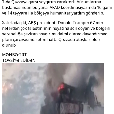
7-də Qəzzaya qarşı soyqırım xarakterli hücumlarına
başlamasından bu yana, AFAD koordinasiyasında 16 gəmi
və 14 təyyarə ilə bölgəyə humanitar yardım göndərib.
Xatırladaq ki, ABŞ prezidenti Donald Trampın 67 min
nəfərdən çox fələstinlinin həyatına son qoyan və bölgəni
xarabalığa çevirən soyqırımı daimi olaraq dayandırmaq
planı çərçivəsində ötən həftə Qəzzada atəşkəs əldə
olunub.
MƏNBƏ
:
TRT
TÖVSİYƏ EDİLƏN