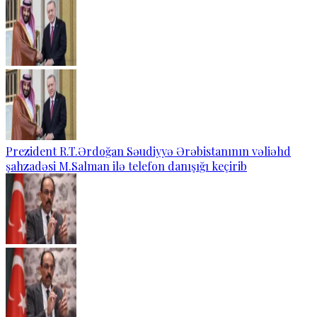
Prezident R.T.Ərdoğan Səudiyyə Ərəbistanının vəliəhd
şahzadəsi M.Salman ilə telefon danışığı keçirib