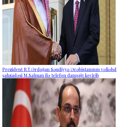
Prezident R.T.Ərdoğan Səudiyyə Ərəbistanının vəliəhd
şahzadəsi M.Salman ilə telefon danışığı keçirib