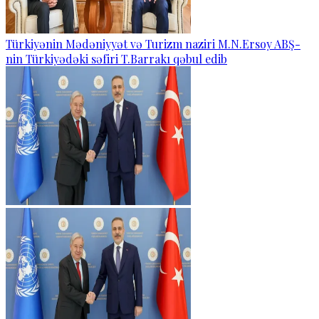
Türkiyənin Mədəniyyət və Turizm naziri M.N.Ersoy ABŞ-
nin Türkiyədəki səfiri T.Barrakı qəbul edib