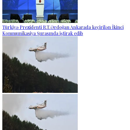
Türkiyə Prezidenti R.T.Ərdoğan Ankarada keçirilən İkinci
Kommunikasiya Şurasında iştirak edib