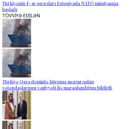
Türkiyənin F-16 qırıcıları Estoniyada NATO missiyasına
başladı
TÖVSİYƏ EDİLƏN
Türkiyə Qara dənizdə hücuma məruz qalan
vətəndaşlarının vəziyyəti ilə maraqlandığını bildirib