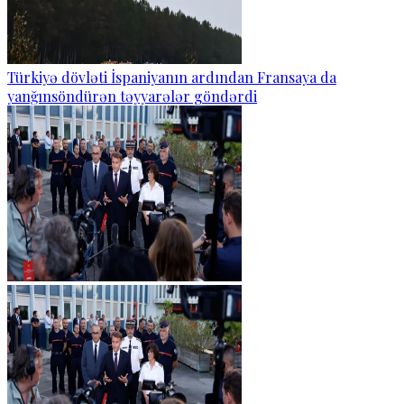
Türkiyə dövləti İspaniyanın ardından Fransaya da
yanğınsöndürən təyyarələr göndərdi