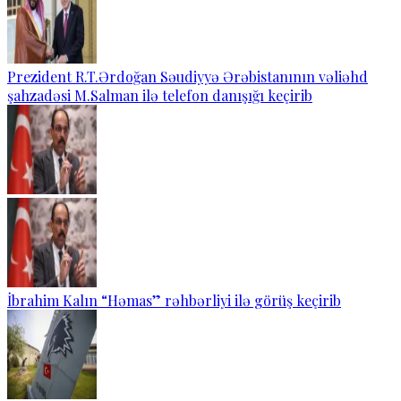
Prezident R.T.Ərdoğan Səudiyyə Ərəbistanının vəliəhd
şahzadəsi M.Salman ilə telefon danışığı keçirib
İbrahim Kalın “Həmas” rəhbərliyi ilə görüş keçirib