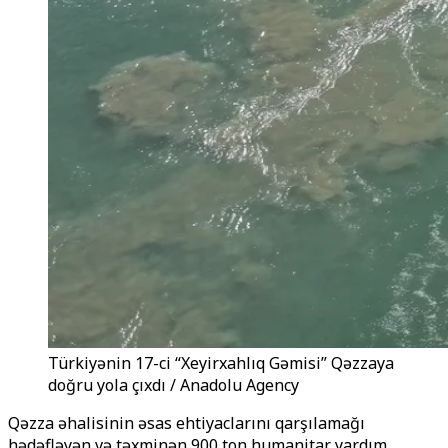
Türkiyənin 17-ci “Xeyirxahlıq Gəmisi” Qəzzaya
doğru yola çıxdı / Anadolu Agency
Qəzza əhalisinin əsas ehtiyaclarını qarşılamağı
hədəfləyən və təxminən 900 ton humanitar yardım