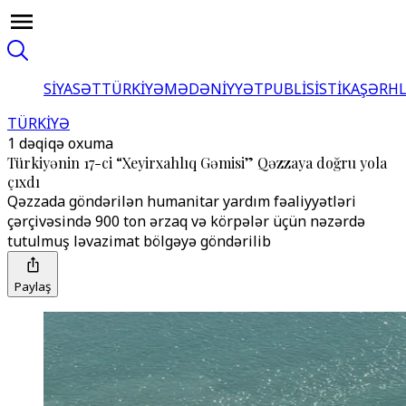
SİYASƏT
TÜRKİYƏ
MƏDƏNİYYƏT
PUBLİSİSTİKA
ŞƏRH
TÜRKİYƏ
1 dəqiqə oxuma
Türkiyənin 17-ci “Xeyirxahlıq Gəmisi” Qəzzaya doğru yola
çıxdı
Qəzzada göndərilən humanitar yardım fəaliyyətləri
çərçivəsində 900 ton ərzaq və körpələr üçün nəzərdə
tutulmuş ləvazimat bölgəyə göndərilib
Paylaş