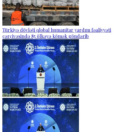
Türkiyə dövləti qlobal humanitar yardım fəaliyyəti
çərçivəsində 85 ölkəyə kömək göndərib