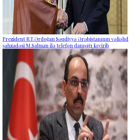
Prezident R.T.Ərdoğan Səudiyyə Ərəbistanının vəliəhd
şahzadəsi M.Salman ilə telefon danışığı keçirib