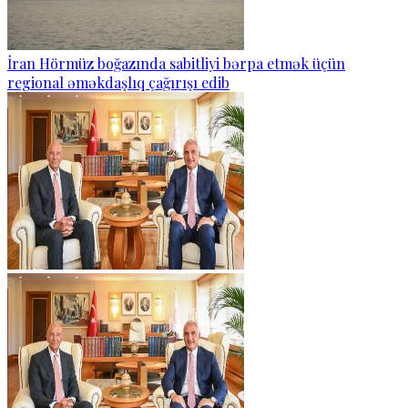
İran Hörmüz boğazında sabitliyi bərpa etmək üçün
regional əməkdaşlıq çağırışı edib