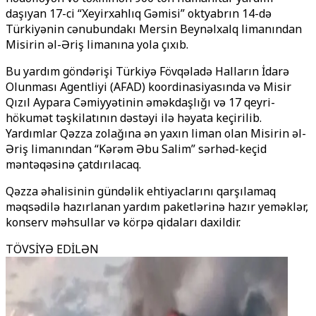
daşıyan 17-ci “Xeyirxahlıq Gəmisi” oktyabrın 14-də
Türkiyənin cənubundakı Mersin Beynəlxalq limanından
Misirin əl-Əriş limanına yola çıxıb.
Bu yardım göndərişi Türkiyə Fövqəladə Halların İdarə
Olunması Agentliyi (AFAD) koordinasiyasında və Misir
Qızıl Aypara Cəmiyyətinin əməkdaşlığı və 17 qeyri-
hökumət təşkilatının dəstəyi ilə həyata keçirilib.
Yardımlar Qəzza zolağına ən yaxın liman olan Misirin əl-
Əriş limanından “Kərəm Əbu Salim” sərhəd-keçid
məntəqəsinə çatdırılacaq.
Qəzza əhalisinin gündəlik ehtiyaclarını qarşılamaq
məqsədilə hazırlanan yardım paketlərinə hazır yeməklər,
konserv məhsullar və körpə qidaları daxildir.
TÖVSİYƏ EDİLƏN