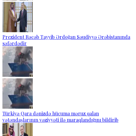
Prezident Rəcəb Tayyib Ərdoğan Səudiyyə Ərəbistanında
səfərdədir
Türkiyə Qara dənizdə hücuma məruz qalan
vətəndaşlarının vəziyyəti ilə maraqlandığını bildirib