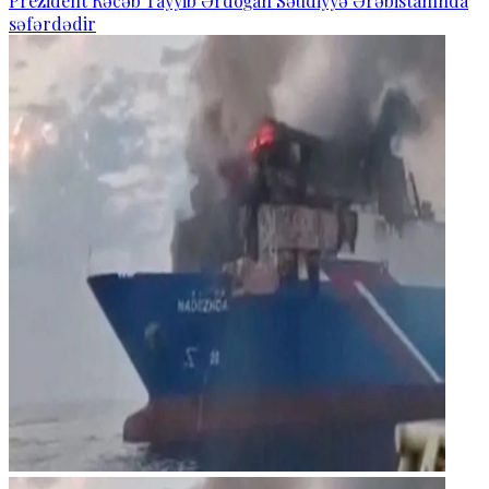
Prezident Rəcəb Tayyib Ərdoğan Səudiyyə Ərəbistanında
səfərdədir