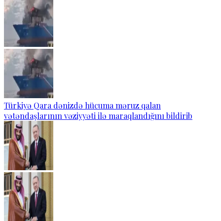
Türkiyə Qara dənizdə hücuma məruz qalan
vətəndaşlarının vəziyyəti ilə maraqlandığını bildirib