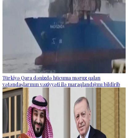
Türkiyə Qara dənizdə hücuma məruz qalan
vətəndaşlarının vəziyyəti ilə maraqlandığını bildirib