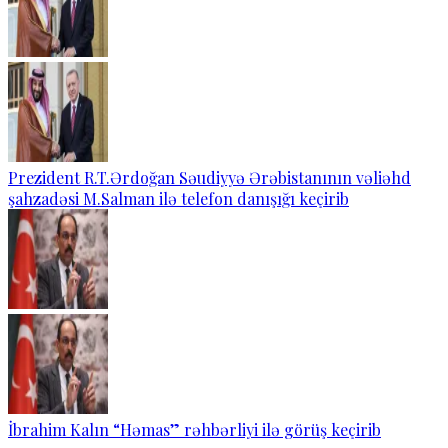
Prezident R.T.Ərdoğan Səudiyyə Ərəbistanının vəliəhd
şahzadəsi M.Salman ilə telefon danışığı keçirib
İbrahim Kalın “Həmas” rəhbərliyi ilə görüş keçirib