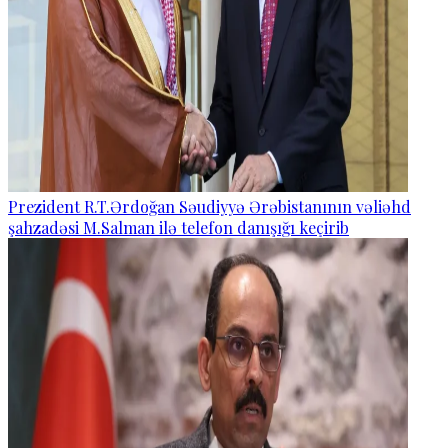
Prezident R.T.Ərdoğan Səudiyyə Ərəbistanının vəliəhd
şahzadəsi M.Salman ilə telefon danışığı keçirib