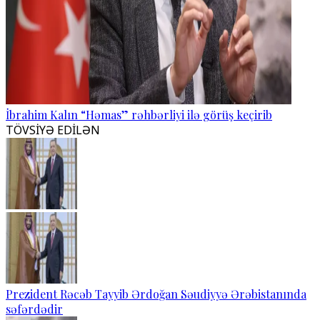
İbrahim Kalın “Həmas” rəhbərliyi ilə görüş keçirib
TÖVSİYƏ EDİLƏN
Prezident Rəcəb Tayyib Ərdoğan Səudiyyə Ərəbistanında
səfərdədir