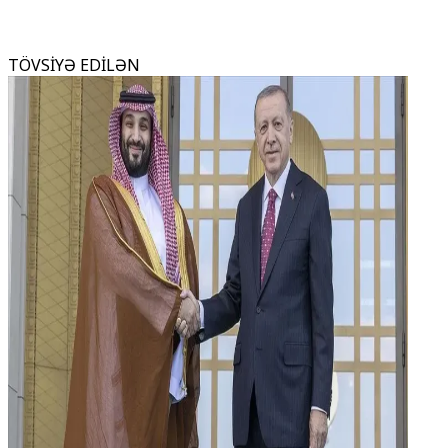
TÖVSİYƏ EDİLƏN