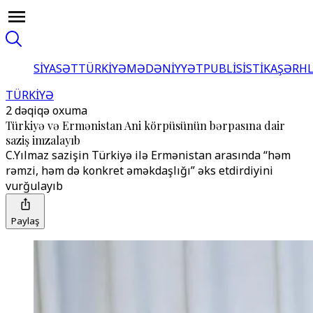
SİYASƏT
TÜRKİYƏ
MƏDƏNİYYƏT
PUBLİSİSTİKA
ŞƏRH
TÜRKİYƏ
2 dəqiqə oxuma
Türkiyə və Ermənistan Ani körpüsünün bərpasına dair
saziş imzalayıb
C.Yılmaz sazişin Türkiyə ilə Ermənistan arasında “həm
rəmzi, həm də konkret əməkdaşlığı” əks etdirdiyini
vurğulayıb
Paylaş