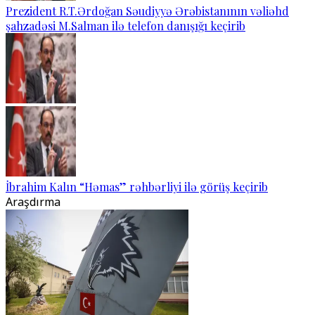
Prezident R.T.Ərdoğan Səudiyyə Ərəbistanının vəliəhd
şahzadəsi M.Salman ilə telefon danışığı keçirib
İbrahim Kalın “Həmas” rəhbərliyi ilə görüş keçirib
Araşdırma