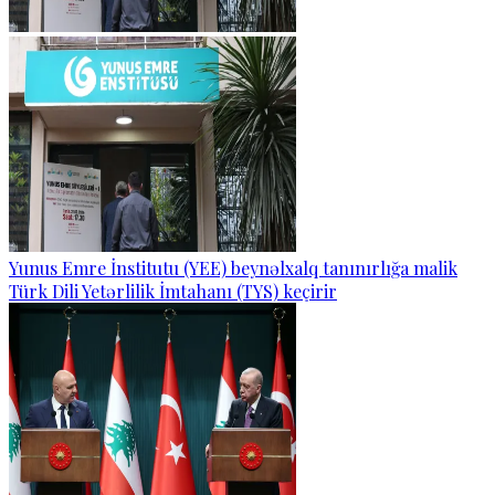
Yunus Emre İnstitutu (YEE) beynəlxalq tanınırlığa malik
Türk Dili Yetərlilik İmtahanı (TYS) keçirir