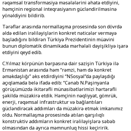
rəqəmsal transformasiya məsələlərini əhatə etdiyini,
həmçinin regional inteqrasiyanın gücləndirilməsinə
yönəldiyini bildirib.
Tərəflər arasında normallaşma prosesində son dövrdə
əldə edilən irəliləyişlərin konkret nəticələr verməyə
başladığını bildirən Türkiyə Prezidentinin müavini
bunun diplomatik dinamikada mərhələli dəyişikliyə işarə
etdiyini qeyd edib.
C.Yılmaz körpünün bərpasına dair sazişin Türkiyə ilə
Ermənistan arasında həm “rəmzi, həm də konkret
əməkdaşlığı” əks etdirdiyini “NSosyal”da paylaşdığı
açıqlamada belə ifadə edib: “Cənab N.Paşinyanla
görüşümüzdə ikitərəfli münasibətlərimizi hərtərəfli
şəkildə müzakirə etdik. Həmçinin nəqliyyat, gömrük,
enerji, rəqəmsal infrastruktur və bağlantıları
gücləndirəcək addımları da müzakirə etmək imkanımız
oldu. Normallaşma prosesində atılan qarşılıqlı
konstruktiv addımların konkret irəliləyişlərə səbəb
olmasından da ayrıca məmnunluq hissi keçiririk.