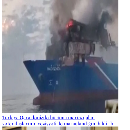
Türkiyə Qara dənizdə hücuma məruz qalan
vətəndaşlarının vəziyyəti ilə maraqlandığını bildirib