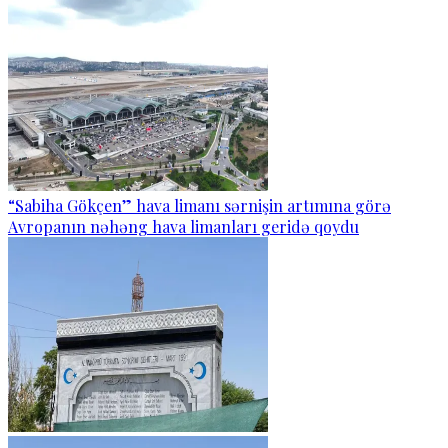
“Sabiha Gökçen” hava limanı sərnişin artımına görə
Avropanın nəhəng hava limanları geridə qoydu