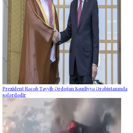
Prezident Rəcəb Tayyib Ərdoğan Səudiyyə Ərəbistanında
səfərdədir