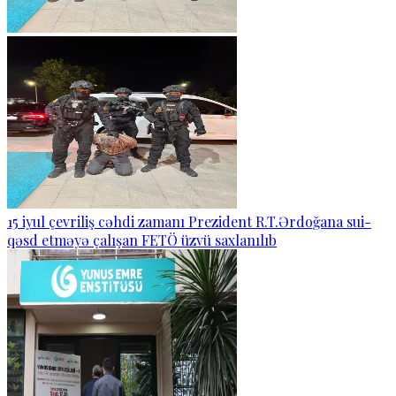
15 iyul çevriliş cəhdi zamanı Prezident R.T.Ərdoğana sui-
qəsd etməyə çalışan FETÖ üzvü saxlanılıb