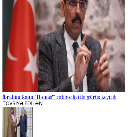
İbrahim Kalın “Həmas” rəhbərliyi ilə görüş keçirib
TÖVSİYƏ EDİLƏN