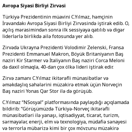
Avropa Siyasi Birliyi Zirvəsi
Türkiyə Prezidentinin müavini C.Yılmaz, həmçinin
İrəvandakı Avropa Siyasi Birliyi Zirvəsində iştirak edib. O,
açılış mərasimindən sonra ilk sessiyaya qatılıb və digər
liderlərlə birlikdə ailə fotosunda yer alıb.
Zirvədə Ukrayna Prezidenti Volodimir Zelenski, Fransa
Prezidenti Emmanuel Makron, Böyük Britaniyanın Baş
naziri Kir Starmer və İtaliyanın Baş naziri Corca Meloni
də daxil olmaqla, 40-dan çox ölkə lideri iştirak edir.
Zirvə zamanı C.Yılmaz ikitərəfli münasibətlər və
əməkdaşlıq sahələrini müzakirə etmək üçün Norveçin
Baş naziri Yonas Qar Stor ilə də görüşüb.
C.Yılmaz “NSosyal” platformasında paylaşdığı açıqlamada
bildirib: “Görüşümüzdə Türkiyə-Norveç ikitərəfli
münasibətləri ilə yanaşı, iqtisadiyyat, ticarət, turizm,
sərmayələr, enerji, elm və texnologiya, müdafiə sənayesi
və terrorla mübarizə kimi bir çox mövzunu müzakirə