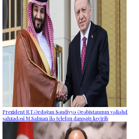
Prezident R.T.Ərdoğan Səudiyyə Ərəbistanının vəliəhd
şahzadəsi M.Salman ilə telefon danışığı keçirib