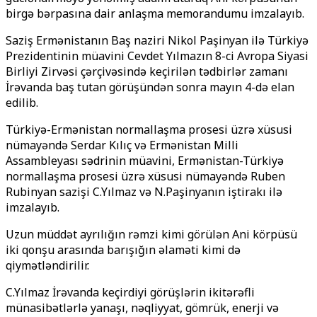
birgə bərpasına dair anlaşma memorandumu imzalayıb.
Saziş Ermənistanın Baş naziri Nikol Paşinyan ilə Türkiyə
Prezidentinin müavini Cevdet Yılmazın 8-ci Avropa Siyasi
Birliyi Zirvəsi çərçivəsində keçirilən tədbirlər zamanı
İrəvanda baş tutan görüşündən sonra mayın 4-d
ə
elan
edilib.
Türkiyə-Ermənistan normallaşma prosesi üzrə xüsusi
nümayəndə Serdar Kılıç və Ermənistan Milli
Assambleyası sədrinin müavini, Ermənistan-Türkiyə
normallaşma prosesi üzrə xüsusi nümayəndə Ruben
Rubinyan sazişi C.Yılmaz və N.Paşinyanın iştirakı ilə
imzalayıb.
Uzun müddət ayrılığın rəmzi kimi görülən Ani körpüsü
iki qonşu arasında barışığın əlaməti kimi də
qiymətləndirilir.
C.Yılmaz İrəvanda keçirdiyi görüşlərin ikitərəfli
münasibətlərlə yanaşı, nəqliyyat, gömrük, enerji və