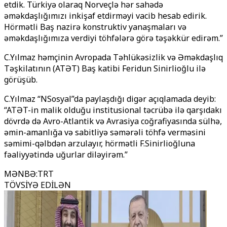
etdik. Türkiyə olaraq Norveçlə hər sahədə
əməkdaşlığımızı inkişaf etdirməyi vacib hesab edirik.
Hörmətli Baş nazirə konstruktiv yanaşmaları və
əməkdaşlığımıza verdiyi töhfələrə görə təşəkkür edirəm.”
C.Yılmaz həmçinin Avropada Təhlükəsizlik və Əməkdaşlıq
Təşkilatının (ATƏT) Baş katibi Feridun Sinirlioğlu ilə
görüşüb.
C.Yılmaz “NSosyal”da paylaşdığı digər açıqlamada deyib:
“ATƏT-in malik olduğu institusional təcrübə ilə qarşıdakı
dövrdə də Avro-Atlantik və Avrasiya coğrafiyasında sülhə,
əmin-amanlığa və sabitliyə səmərəli töhfə verməsini
səmimi-qəlbdən arzulayır, hörmətli F.Sinirlioğluna
fəaliyyətində uğurlar diləyirəm.”
MƏNBƏ
:
TRT
TÖVSİYƏ EDİLƏN