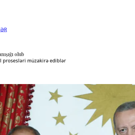
LƏR
nışığı olub
l prosesləri müzakirə ediblər