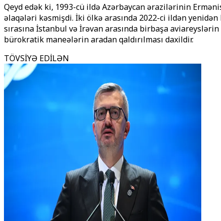
Qeyd edək ki, 1993-cü ildə Azərbaycan ərazilərinin Erməni
əlaqələri kəsmişdi. İki ölkə arasında 2022-ci ildən yenid
sırasına İstanbul və İrəvan arasında birbaşa aviareyslərin
bürokratik maneələrin aradan qaldırılması daxildir.
TÖVSİYƏ EDİLƏN