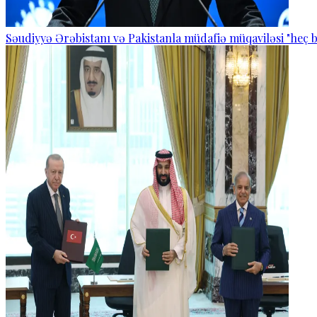
Səudiyyə Ərəbistanı və Pakistanla müdafiə müqaviləsi "heç b