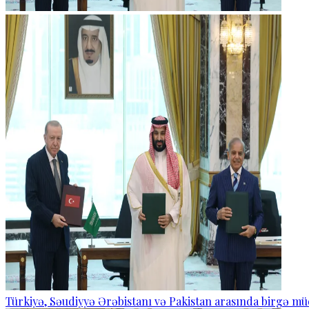
Türkiyə, Səudiyyə Ərəbistanı və Pakistan arasında birgə mü