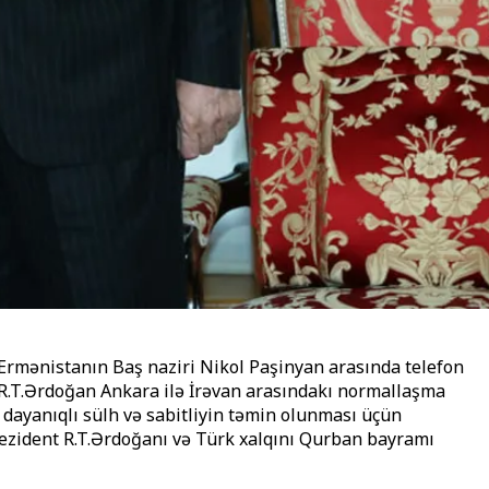
Ermənistanın Baş naziri Nikol Paşinyan arasında telefon
t R.T.Ərdoğan Ankara ilə İrəvan arasındakı normallaşma
 dayanıqlı sülh və sabitliyin təmin olunması üçün
rezident R.T.Ərdoğanı və Türk xalqını Qurban bayramı