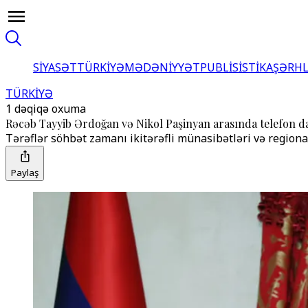
SİYASƏT
TÜRKİYƏ
MƏDƏNİYYƏT
PUBLİSİSTİKA
ŞƏRH
TÜRKİYƏ
1 dəqiqə oxuma
Rəcəb Tayyib Ərdoğan və Nikol Paşinyan arasında telefon da
Tərəflər söhbət zamanı ikitərəfli münasibətləri və regiona
Paylaş