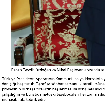
Rəcəb Tayyib Ərdoğan və Nikol Paşinyan arasında tel
Türkiyə Prezidenti Aparatının Kommunikasiya İdarəsinin 
danışığı baş tutub. Tərəflər söhbət zamanı ikitərəfli müna
prosesinin birbaşa ticarətin başlanmasına yönəlmiş addıml
çalışdığını və bu istiqamətdəki təşəbbüsləri hər zaman d
münasibətilə təbrik edib.