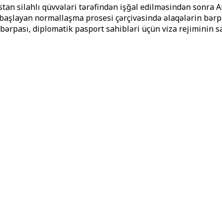
stan silahlı qüvvələri tərəfindən işğal edilməsindən sonra 
ən başlayan normallaşma prosesi çərçivəsində əlaqələrin bər
 bərpası, diplomatik pasport sahibləri üçün viza rejiminin s