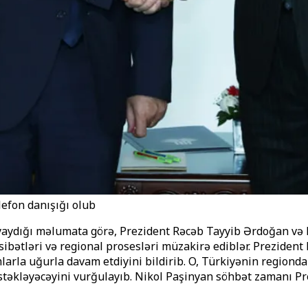
efon danışığı olub
yaydığı məlumata görə, Prezident Rəcəb Tayyib Ərdoğan və 
sibətləri və regional prosesləri müzakirə ediblər. Preziden
arla uğurla davam etdiyini bildirib. O, Türkiyənin regionda
əstəkləyəcəyini vurğulayıb. Nikol Paşinyan söhbət zamanı P