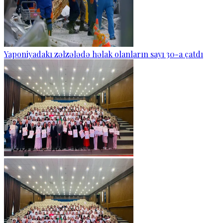
Yaponiyadakı zəlzələdə həlak olanların sayı 30-a çatdı