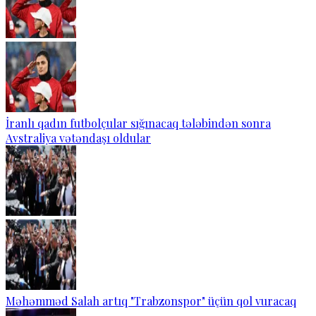
İranlı qadın futbolçular sığınacaq tələbindən sonra
Avstraliya vətəndaşı oldular
Məhəmməd Salah artıq "Trabzonspor" üçün qol vuracaq