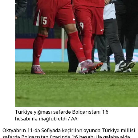
Türkiyə yığması səfərdə Bolqarıstanı 1:6
hesabı ilə məğlub etdi / AA
Oktyabrın 11-də Sofiyada keçirilən oyunda Türkiyə millisi
səfərdə Bolqarıstan üzərində 1:6 hesabı ilə qələbə əldə