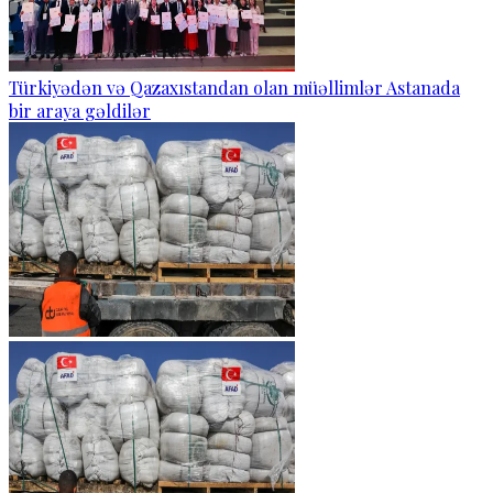
Türkiyədən və Qazaxıstandan olan müəllimlər Astanada
bir araya gəldilər