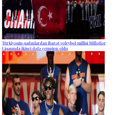
Türkiyənin qadınlardan ibarət voleybol millisi Millətlər
Liqasında ikinci dəfə çempion oldu