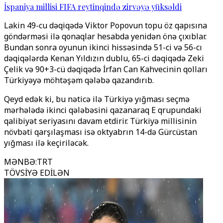
İspaniya millisi FIFA reytinqində zirvəyə yüksəldi
Lakin 49-cu dəqiqədə Viktor Popovun topu öz qapısına
göndərməsi ilə qonaqlar hesabda yenidən önə çıxıblar.
Bundan sonra oyunun ikinci hissəsində 51-ci və 56-cı
dəqiqələrdə Kenan Yıldızın dublu, 65-ci dəqiqədə Zeki
Çelik və 90+3-cü dəqiqədə İrfan Can Kahvecinin qolları
Türkiyəyə möhtəşəm qələbə qazandırıb.
Qeyd edək ki, bu nəticə ilə Türkiyə yığması seçmə
mərhələdə ikinci qələbəsini qazanaraq E qrupundaki
qalibiyət seriyasını davam etdirir. Türkiyə millisinin
növbəti qarşılaşması isə oktyabrın 14-də Gürcüstan
yığması ilə keçiriləcək.
MƏNBƏ
:
TRT
TÖVSİYƏ EDİLƏN