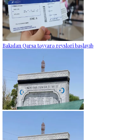
Bakıdan Qarsa təyyarə reysləri başlayıb