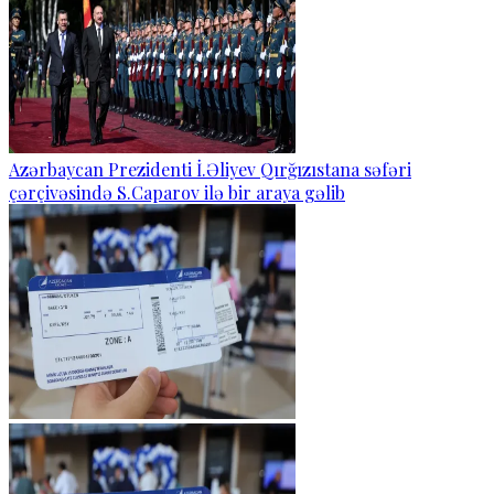
Azərbaycan Prezidenti İ.Əliyev Qırğızıstana səfəri
çərçivəsində S.Caparov ilə bir araya gəlib