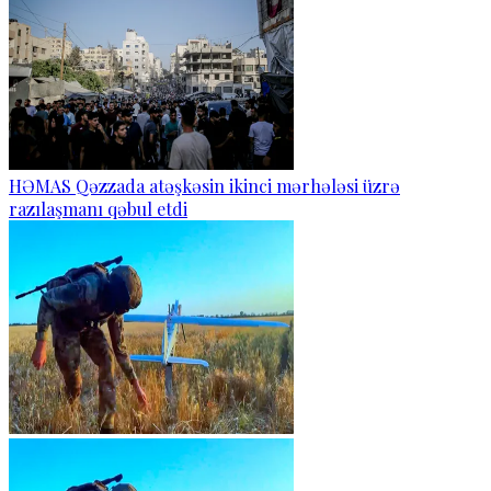
HƏMAS Qəzzada atəşkəsin ikinci mərhələsi üzrə
razılaşmanı qəbul etdi