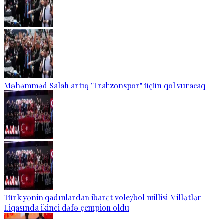
Məhəmməd Salah artıq "Trabzonspor" üçün qol vuracaq
Türkiyənin qadınlardan ibarət voleybol millisi Millətlər
Liqasında ikinci dəfə çempion oldu