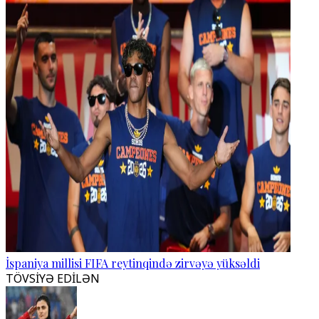
İspaniya millisi FIFA reytinqində zirvəyə yüksəldi
TÖVSİYƏ EDİLƏN