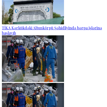
TİKA Kərkükdəki Altunkörpü Şəhidliyində bərpa işlərinə
başlayıb