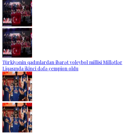
Türkiyənin qadınlardan ibarət voleybol millisi Millətlər
Liqasında ikinci dəfə çempion oldu