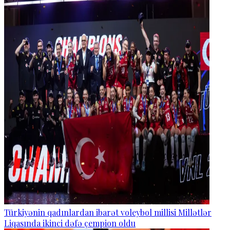
Türkiyənin qadınlardan ibarət voleybol millisi Millətlər
Liqasında ikinci dəfə çempion oldu