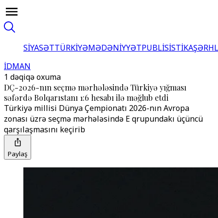
SİYASƏT
TÜRKİYƏ
MƏDƏNİYYƏT
PUBLİSİSTİKA
ŞƏRH
İDMAN
1 dəqiqə oxuma
DÇ-2026-nın seçmə mərhələsində Türkiyə yığması
səfərdə Bolqarıstanı 1:6 hesabı ilə məğlub etdi
Türkiyə millisi Dünya Çempionatı 2026-nın Avropa
zonası üzrə seçmə mərhələsində E qrupundakı üçüncü
qarşılaşmasını keçirib
Paylaş