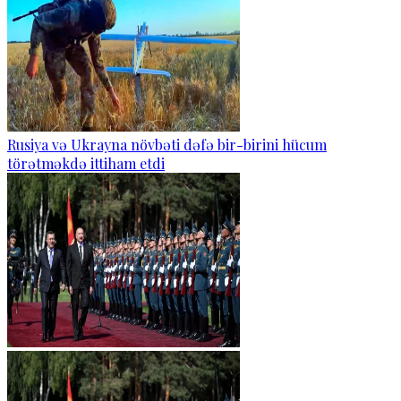
Rusiya və Ukrayna növbəti dəfə bir-birini hücum
törətməkdə ittiham etdi