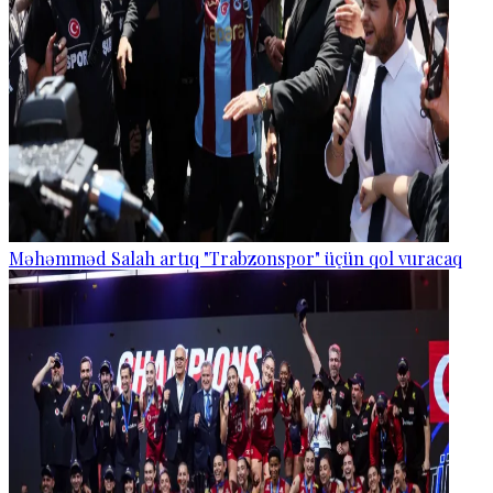
Məhəmməd Salah artıq "Trabzonspor" üçün qol vuracaq