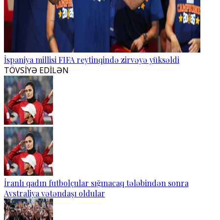
İspaniya millisi FIFA reytinqində zirvəyə yüksəldi
TÖVSİYƏ EDİLƏN
İranlı qadın futbolçular sığınacaq tələbindən sonra
Avstraliya vətəndaşı oldular