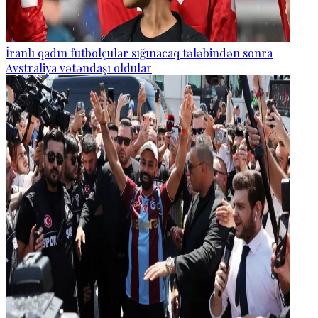
İranlı qadın futbolçular sığınacaq tələbindən sonra
Avstraliya vətəndaşı oldular