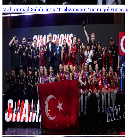
Məhəmməd Salah artıq "Trabzonspor" üçün qol vuracaq