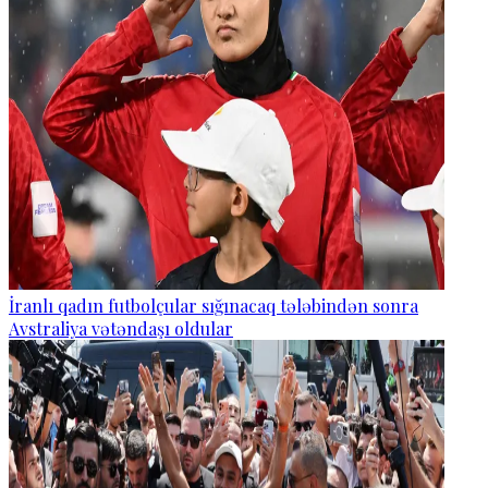
İranlı qadın futbolçular sığınacaq tələbindən sonra
Avstraliya vətəndaşı oldular