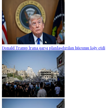
Donald Tramp İrana qarşı planlaşdırılan hücumu ləğv etdi