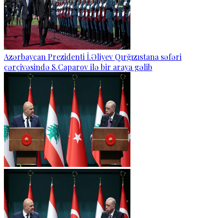
Azərbaycan Prezidenti İ.Əliyev Qırğızıstana səfəri
çərçivəsində S.Caparov ilə bir araya gəlib