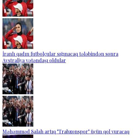
İranlı qadın futbolçular sığınacaq tələbindən sonra
Avstraliya vətəndaşı oldular
Məhəmməd Salah artıq "Trabzonspor" üçün qol vuracaq