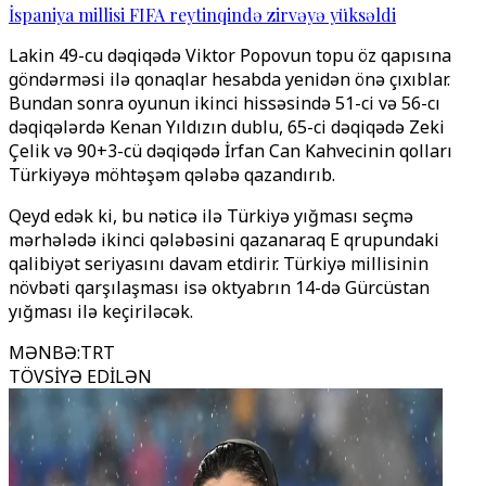
İspaniya millisi FIFA reytinqində zirvəyə yüksəldi
Lakin 49-cu dəqiqədə Viktor Popovun topu öz qapısına
göndərməsi ilə qonaqlar hesabda yenidən önə çıxıblar.
Bundan sonra oyunun ikinci hissəsində 51-ci və 56-cı
dəqiqələrdə Kenan Yıldızın dublu, 65-ci dəqiqədə Zeki
Çelik və 90+3-cü dəqiqədə İrfan Can Kahvecinin qolları
Türkiyəyə möhtəşəm qələbə qazandırıb.
Qeyd edək ki, bu nəticə ilə Türkiyə yığması seçmə
mərhələdə ikinci qələbəsini qazanaraq E qrupundaki
qalibiyət seriyasını davam etdirir. Türkiyə millisinin
növbəti qarşılaşması isə oktyabrın 14-də Gürcüstan
yığması ilə keçiriləcək.
MƏNBƏ
:
TRT
TÖVSİYƏ EDİLƏN