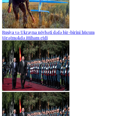
Rusiya və Ukrayna növbəti dəfə bir-birini hücum
törətməkdə ittiham etdi