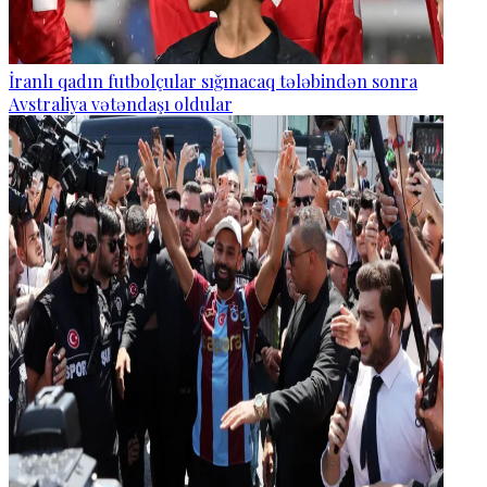
İranlı qadın futbolçular sığınacaq tələbindən sonra
Avstraliya vətəndaşı oldular