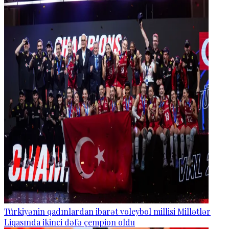
Türkiyənin qadınlardan ibarət voleybol millisi Millətlər
Liqasında ikinci dəfə çempion oldu