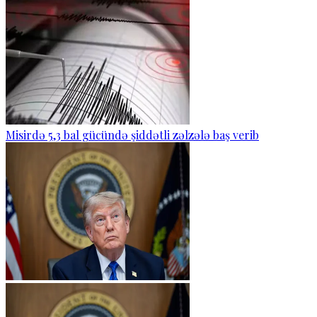
Misirdə 5,3 bal gücündə şiddətli zəlzələ baş verib