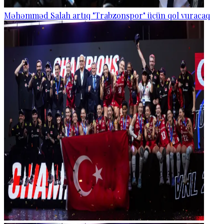
Məhəmməd Salah artıq "Trabzonspor" üçün qol vuracaq