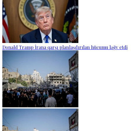
Donald Tramp İrana qarşı planlaşdırılan hücumu ləğv etdi