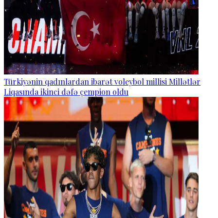
Türkiyənin qadınlardan ibarət voleybol millisi Millətlər
Liqasında ikinci dəfə çempion oldu