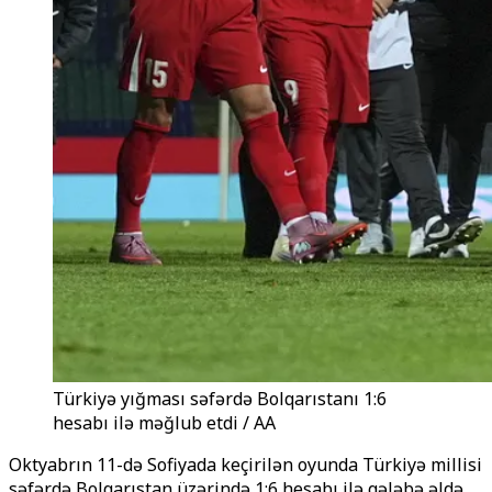
Türkiyə yığması səfərdə Bolqarıstanı 1:6
hesabı ilə məğlub etdi / AA
Oktyabrın 11-də Sofiyada keçirilən oyunda Türkiyə millisi
səfərdə Bolqarıstan üzərində 1:6 hesabı ilə qələbə əldə