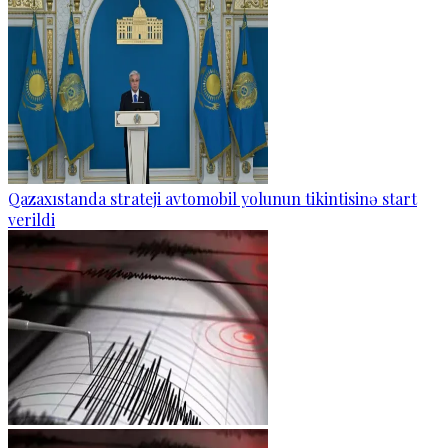
Qazaxıstanda strateji avtomobil yolunun tikintisinə start
verildi