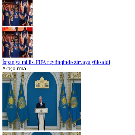
İspaniya millisi FIFA reytinqində zirvəyə yüksəldi
Araşdırma