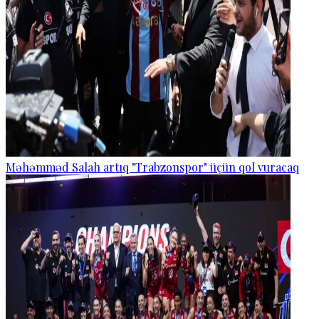
Məhəmməd Salah artıq "Trabzonspor" üçün qol vuracaq