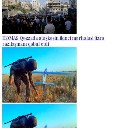
HƏMAS Qəzzada atəşkəsin ikinci mərhələsi üzrə
razılaşmanı qəbul etdi