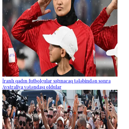
İranlı qadın futbolçular sığınacaq tələbindən sonra
Avstraliya vətəndaşı oldular