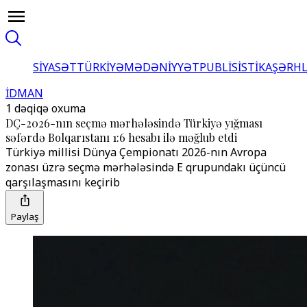
SİYASƏT
TÜRKİYƏ
MƏDƏNİYYƏT
PUBLİSİSTİKA
ŞƏRH
İDMAN
1 dəqiqə oxuma
DÇ-2026-nın seçmə mərhələsində Türkiyə yığması
səfərdə Bolqarıstanı 1:6 hesabı ilə məğlub etdi
Türkiyə millisi Dünya Çempionatı 2026-nın Avropa
zonası üzrə seçmə mərhələsində E qrupundakı üçüncü
qarşılaşmasını keçirib
Paylaş