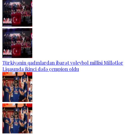
Türkiyənin qadınlardan ibarət voleybol millisi Millətlər
Liqasında ikinci dəfə çempion oldu