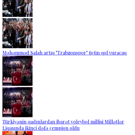
Məhəmməd Salah artıq "Trabzonspor" üçün qol vuracaq
Türkiyənin qadınlardan ibarət voleybol millisi Millətlər
Liqasında ikinci dəfə çempion oldu