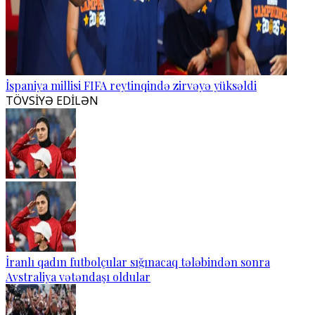
İspaniya millisi FIFA reytinqində zirvəyə yüksəldi
TÖVSİYƏ EDİLƏN
İranlı qadın futbolçular sığınacaq tələbindən sonra
Avstraliya vətəndaşı oldular