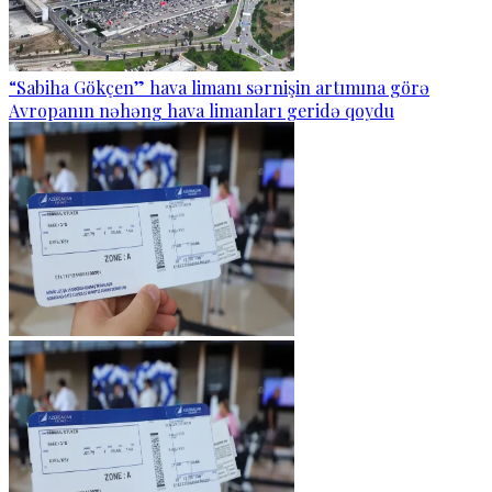
“Sabiha Gökçen” hava limanı sərnişin artımına görə
Avropanın nəhəng hava limanları geridə qoydu