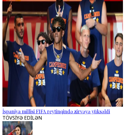
İspaniya millisi FIFA reytinqində zirvəyə yüksəldi
TÖVSİYƏ EDİLƏN