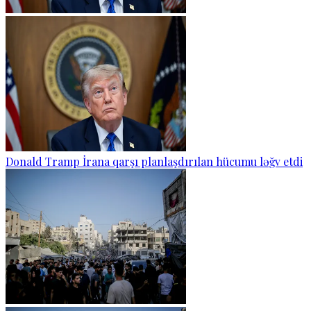
Donald Tramp İrana qarşı planlaşdırılan hücumu ləğv etdi