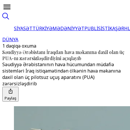
SİYASƏT
TÜRKİYƏ
MƏDƏNİYYƏT
PUBLİSİSTİKA
ŞƏRH
DÜNYA
1 dəqiqə oxuma
Səudiyyə Ərəbistanı İraqdan hava məkanına daxil olan üç
PUA-nı zərərsizləşdirdiyini açıqlayıb
Səudiyyə Ərəbistanının hava hücumundan müdafiə
sistemləri İraq istiqamətindən ölkənin hava məkanına
daxil olan üç pilotsuz uçuş aparatını (PUA)
zərərsizləşdirib
Paylaş