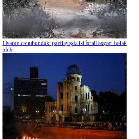
Livanın cənubundakı partlayışda iki İsrail əsgəri həlak
olub