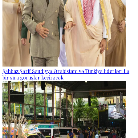
Şahbaz Şərif Səudiyyə Ərəbistanı və Türkiyə liderləri ilə
bir sıra görüşlər keçirəcək