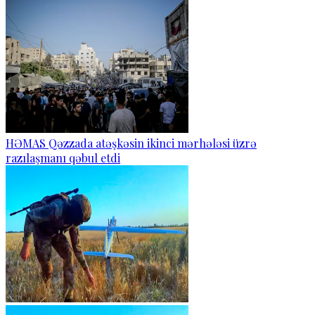
HƏMAS Qəzzada atəşkəsin ikinci mərhələsi üzrə
razılaşmanı qəbul etdi