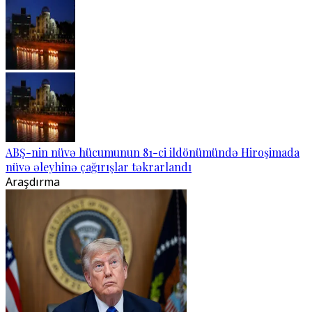
ABŞ-nin nüvə hücumunun 81-ci ildönümündə Hiroşimada
nüvə əleyhinə çağırışlar təkrarlandı
Araşdırma