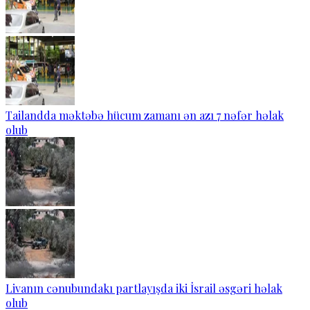
Tailandda məktəbə hücum zamanı ən azı 7 nəfər həlak
olub
Livanın cənubundakı partlayışda iki İsrail əsgəri həlak
olub