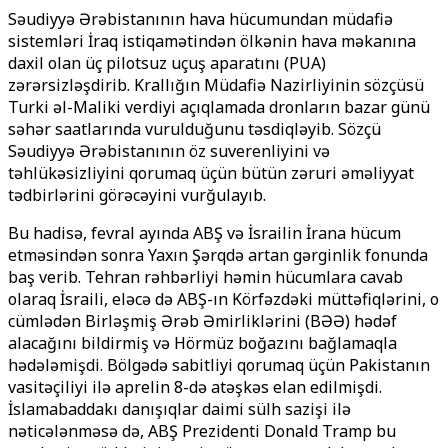
Səudiyyə Ərəbistanının hava hücumundan müdafiə
sistemləri İraq istiqamətindən ölkənin hava məkanına
daxil olan üç pilotsuz uçuş aparatını (PUA)
zərərsizləşdirib. Krallığın Müdafiə Nazirliyinin sözçüsü
Turki əl-Maliki verdiyi açıqlamada dronların bazar günü
səhər saatlarında vurulduğunu təsdiqləyib. Sözçü
Səudiyyə Ərəbistanının öz suverenliyini və
təhlükəsizliyini qorumaq üçün bütün zəruri əməliyyat
tədbirlərini görəcəyini vurğulayıb.
Bu hadisə, fevral ayında ABŞ və İsrailin İrana hücum
etməsindən sonra Yaxın Şərqdə artan gərginlik fonunda
baş verib. Tehran rəhbərliyi həmin hücumlara cavab
olaraq İsraili, eləcə də ABŞ-ın Körfəzdəki müttəfiqlərini, o
cümlədən Birləşmiş Ərəb Əmirliklərini (BƏƏ) hədəf
alacağını bildirmiş və Hörmüz boğazını bağlamaqla
hədələmişdi. Bölgədə sabitliyi qorumaq üçün Pakistanın
vasitəçiliyi ilə aprelin 8-də atəşkəs elan edilmişdi.
İslamabaddakı danışıqlar daimi sülh sazişi ilə
nəticələnməsə də, ABŞ Prezidenti Donald Tramp bu