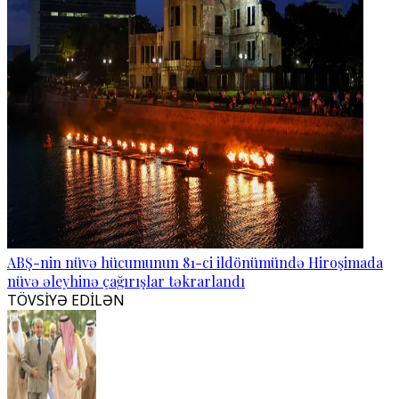
ABŞ-nin nüvə hücumunun 81-ci ildönümündə Hiroşimada
nüvə əleyhinə çağırışlar təkrarlandı
TÖVSİYƏ EDİLƏN