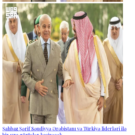
Şahbaz Şərif Səudiyyə Ərəbistanı və Türkiyə liderləri ilə
bir sıra görüşlər keçirəcək