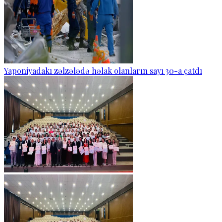
Yaponiyadakı zəlzələdə həlak olanların sayı 30-a çatdı