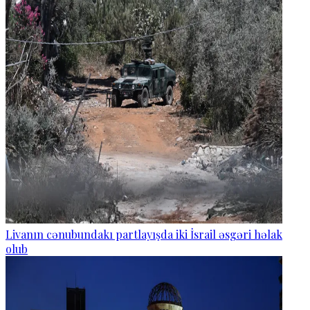
Livanın cənubundakı partlayışda iki İsrail əsgəri həlak
olub