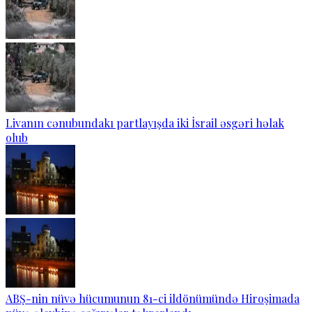
Livanın cənubundakı partlayışda iki İsrail əsgəri həlak
olub
ABŞ-nin nüvə hücumunun 81-ci ildönümündə Hiroşimada