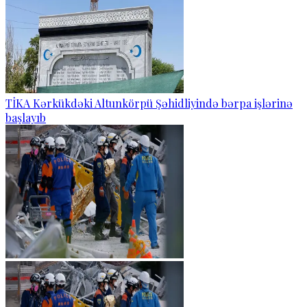
TİKA Kərkükdəki Altunkörpü Şəhidliyində bərpa işlərinə
başlayıb