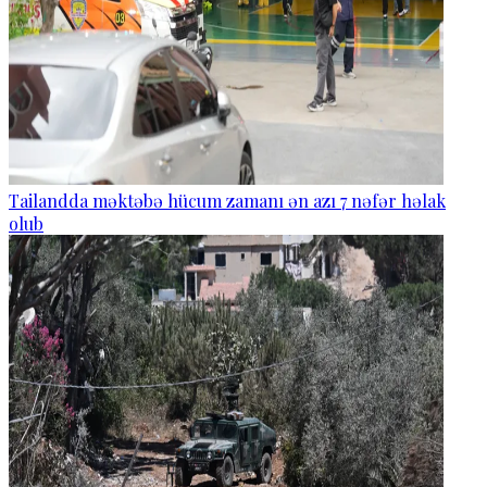
Tailandda məktəbə hücum zamanı ən azı 7 nəfər həlak
olub