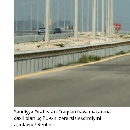
Səudiyyə Ərəbistanı İraqdan hava məkanına
daxil olan üç PUA-nı zərərsizləşdirdiyini
açıqlayıb / Reuters