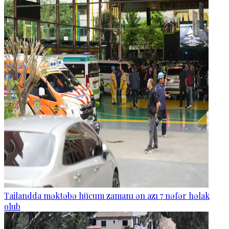
Tailandda məktəbə hücum zamanı ən azı 7 nəfər həlak
olub