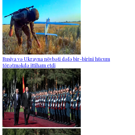
Rusiya və Ukrayna növbəti dəfə bir-birini hücum
törətməkdə ittiham etdi