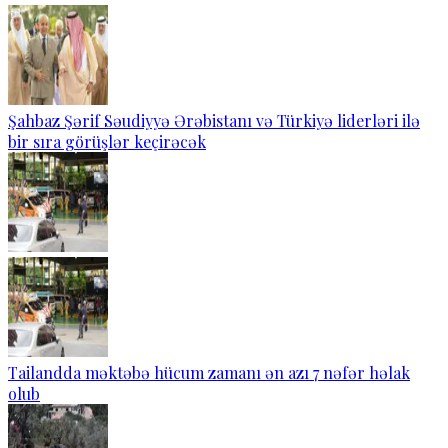
Şahbaz Şərif Səudiyyə Ərəbistanı və Türkiyə liderləri ilə
bir sıra görüşlər keçirəcək
Tailandda məktəbə hücum zamanı ən azı 7 nəfər həlak
olub