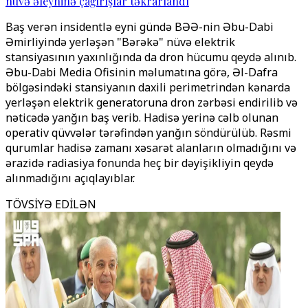
nüvə əleyhinə çağırışlar təkrarlandı
Baş verən insidentlə eyni gündə BƏƏ-nin Əbu-Dabi
Əmirliyində yerləşən "Bərəkə" nüvə elektrik
stansiyasının yaxınlığında da dron hücumu qeydə alınıb.
Əbu-Dabi Media Ofisinin məlumatına görə, Əl-Dafra
bölgəsindəki stansiyanın daxili perimetrindən kənarda
yerləşən elektrik generatoruna dron zərbəsi endirilib və
nəticədə yanğın baş verib. Hadisə yerinə cəlb olunan
operativ qüvvələr tərəfindən yanğın söndürülüb. Rəsmi
qurumlar hadisə zamanı xəsarət alanların olmadığını və
ərazidə radiasiya fonunda heç bir dəyişikliyin qeydə
alınmadığını açıqlayıblar.
TÖVSİYƏ EDİLƏN