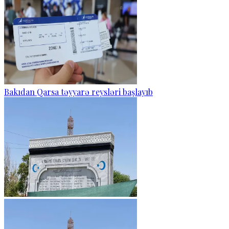
Bakıdan Qarsa təyyarə reysləri başlayıb