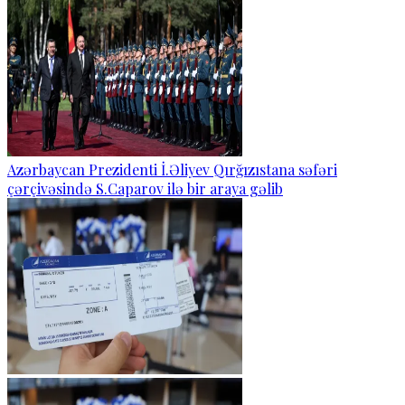
Azərbaycan Prezidenti İ.Əliyev Qırğızıstana səfəri
çərçivəsində S.Caparov ilə bir araya gəlib