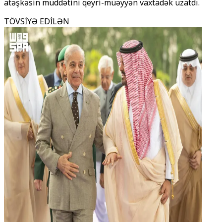
atəşkəsin müddətini qeyri-müəyyən vaxtadək uzatdı.
TÖVSİYƏ EDİLƏN