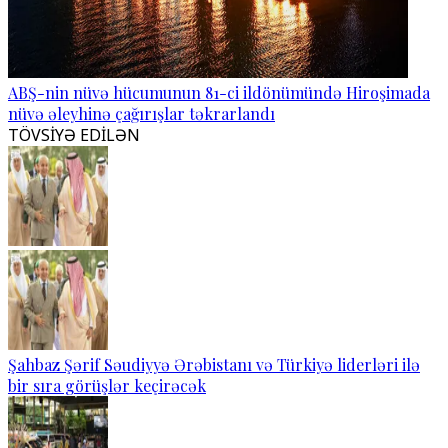
ABŞ-nin nüvə hücumunun 81-ci ildönümündə Hiroşimada
nüvə əleyhinə çağırışlar təkrarlandı
TÖVSİYƏ EDİLƏN
Şahbaz Şərif Səudiyyə Ərəbistanı və Türkiyə liderləri ilə
bir sıra görüşlər keçirəcək