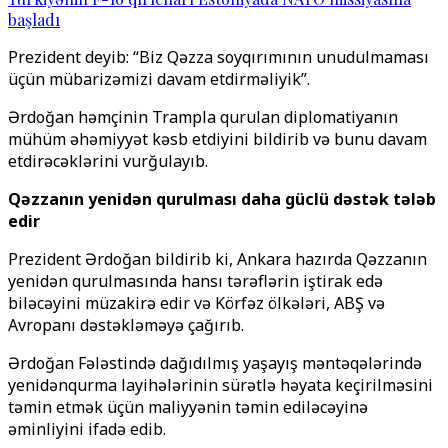
başladı
Prezident deyib: “Biz Qəzza soyqırımının unudulmaması
üçün mübarizəmizi davam etdirməliyik”.
Ərdoğan həmçinin Trampla qurulan diplomatiyanın
mühüm əhəmiyyət kəsb etdiyini bildirib və bunu davam
etdirəcəklərini vurğulayıb.
Qəzzanın yenidən qurulması daha güclü dəstək tələb
edir
Prezident Ərdoğan bildirib ki, Ankara hazırda Qəzzanın
yenidən qurulmasında hansı tərəflərin iştirak edə
biləcəyini müzakirə edir və Körfəz ölkələri, ABŞ və
Avropanı dəstəkləməyə çağırıb.
Ərdoğan Fələstində dağıdılmış yaşayış məntəqələrində
yenidənqurma layihələrinin sürətlə həyata keçirilməsini
təmin etmək üçün maliyyənin təmin ediləcəyinə
əminliyini ifadə edib.