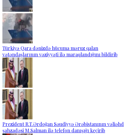
Türkiyə Qara dənizdə hücuma məruz qalan
vətəndaşlarının vəziyyəti ilə maraqlandığını bildirib
Prezident R.T.Ərdoğan Səudiyyə Ərəbistanının vəliəhd
şahzadəsi M.Salman ilə telefon danışığı keçirib