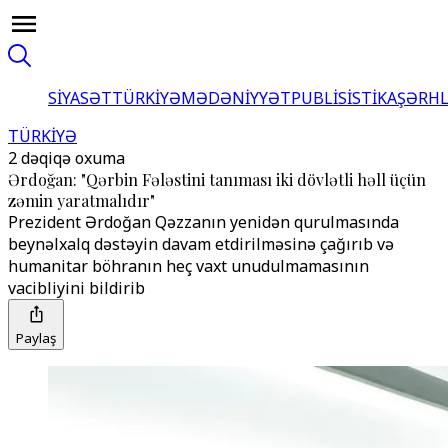
SİYASƏT
TÜRKİYƏ
MƏDƏNİYYƏT
PUBLİSİSTİKA
ŞƏRH
TÜRKİYƏ
2 dəqiqə oxuma
Ərdoğan: "Qərbin Fələstini tanıması iki dövlətli həll üçün
zəmin yaratmalıdır"
Prezident Ərdoğan Qəzzanın yenidən qurulmasında
beynəlxalq dəstəyin davam etdirilməsinə çağırıb və
humanitar böhranın heç vaxt unudulmamasının
vacibliyini bildirib
Paylaş