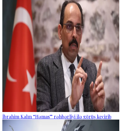
İbrahim Kalın “Həmas” rəhbərliyi ilə görüş keçirib