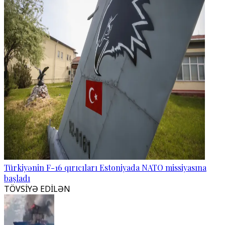
Türkiyənin F-16 qırıcıları Estoniyada NATO missiyasına
başladı
TÖVSİYƏ EDİLƏN