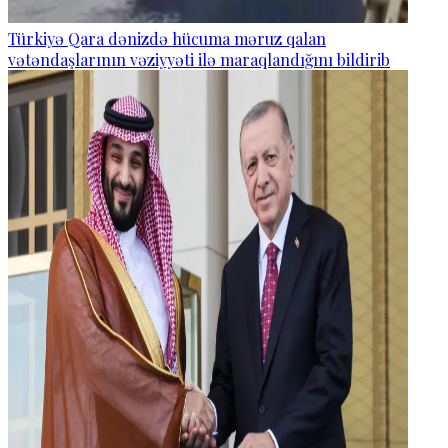
Türkiyə Qara dənizdə hücuma məruz qalan
vətəndaşlarının vəziyyəti ilə maraqlandığını bildirib