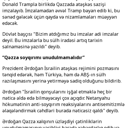
Donald Trampla birlikdə Qəzzada atəşkəs sazişi
imzalayıb. İmzalamadan əvvəl Tramp bəyan edib ki, bu
sənəd gələcək üçün qayda və nizamlamaları müəyyən
edəcək.
Dövlət başçısı "Bizim atdığımız bu imzalar adi imzalar
deyil. Bu imzalarla bu sülh iradəsi artıq tarixin
salnaməsinə yazıldı" deyib.
“Qəzza soyqırımı unudulmamalıdır”
Prezident Ərdoğan İsrailin atəşkəs rejimini pozmasını
tənqid edərək, həm Türkiyə, həm də ABŞ-ın sülh
razılaşmasını yerinə yetirməyə sadiq olduğunu bildirib.
Ərdoğan "İsrailin qonşularını işğal etməklə heç bir
nəticə əldə edə bilməyəcəyi çox açıqdır. Netanyahu
hökumətinin anti-soyqırım reaksiyalarını antisemitizmlə
əlaqələndirmək cəhdləri burada nəticəsiz qaldı" deyib.
Ərdoğan Qəzza xalqının üzləşdiyi çətinliklərin
unudulmamasının vacibliyi barədə xəbərdarlıq edib və