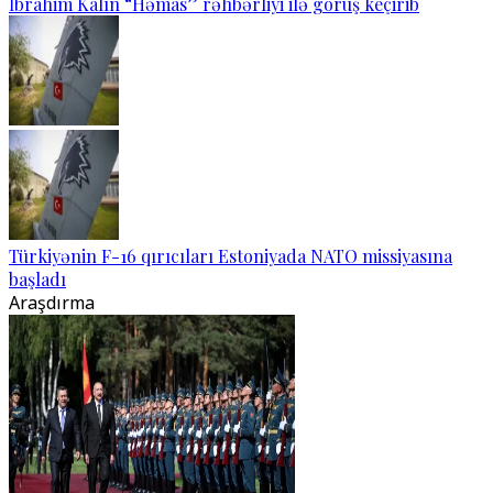
İbrahim Kalın “Həmas” rəhbərliyi ilə görüş keçirib
Türkiyənin F-16 qırıcıları Estoniyada NATO missiyasına
başladı
Araşdırma