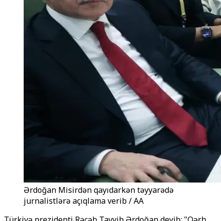
Ərdoğan Misirdən qayıdarkən təyyarədə
jurnalistlərə açıqlama verib / AA
Türkiyə prezidenti Rəcəb Tayyib Ərdoğan deyib: "Qərb