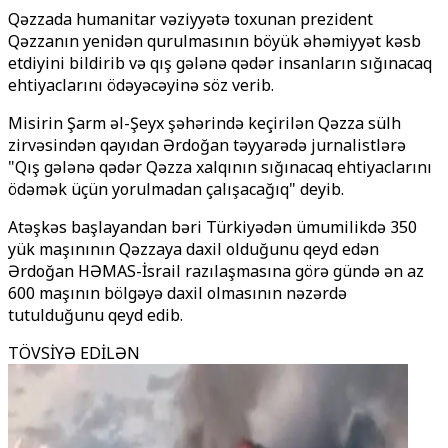
Qəzzada humanitar vəziyyətə toxunan prezident
Qəzzanın yenidən qurulmasının böyük əhəmiyyət kəsb
etdiyini bildirib və qış gələnə qədər insanların sığınacaq
ehtiyaclarını ödəyəcəyinə söz verib.
Misirin Şarm əl-Şeyx şəhərində keçirilən Qəzza sülh
zirvəsindən qayıdan Ərdoğan təyyarədə jurnalistlərə
"Qış gələnə qədər Qəzza xalqının sığınacaq ehtiyaclarını
ödəmək üçün yorulmadan çalışacağıq" deyib.
Atəşkəs başlayandan bəri Türkiyədən ümumilikdə 350
yük maşınının Qəzzaya daxil olduğunu qeyd edən
Ərdoğan HƏMAS-İsrail razılaşmasına görə gündə ən az
600 maşının bölgəyə daxil olmasının nəzərdə
tutulduğunu qeyd edib.
TÖVSİYƏ EDİLƏN