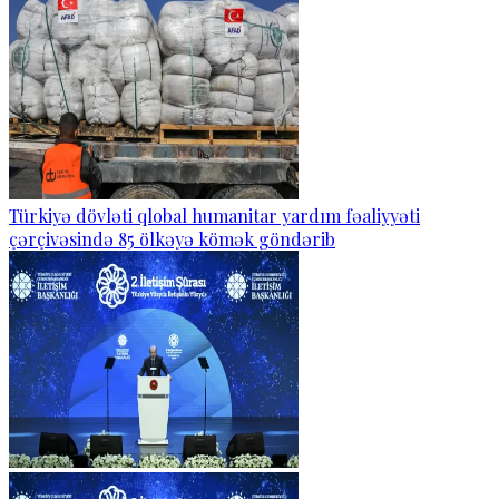
Türkiyə dövləti qlobal humanitar yardım fəaliyyəti
çərçivəsində 85 ölkəyə kömək göndərib