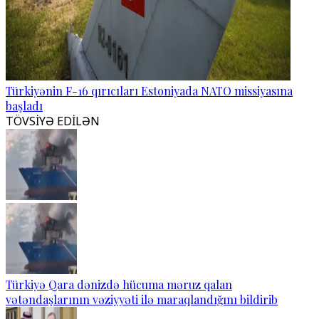
Türkiyənin F-16 qırıcıları Estoniyada NATO missiyasına
başladı
TÖVSİYƏ EDİLƏN
Türkiyə Qara dənizdə hücuma məruz qalan
vətəndaşlarının vəziyyəti ilə maraqlandığını bildirib