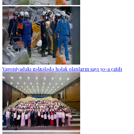
Yaponiyadakı zəlzələdə həlak olanların sayı 30-a çatdı