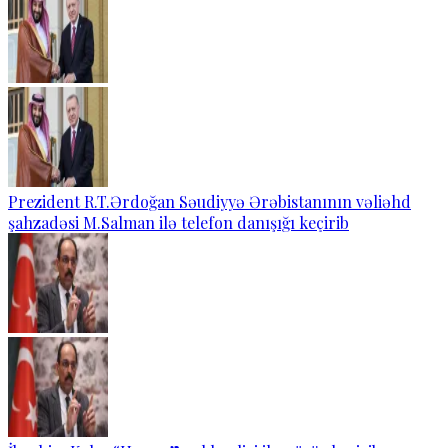
Prezident R.T.Ərdoğan Səudiyyə Ərəbistanının vəliəhd
şahzadəsi M.Salman ilə telefon danışığı keçirib