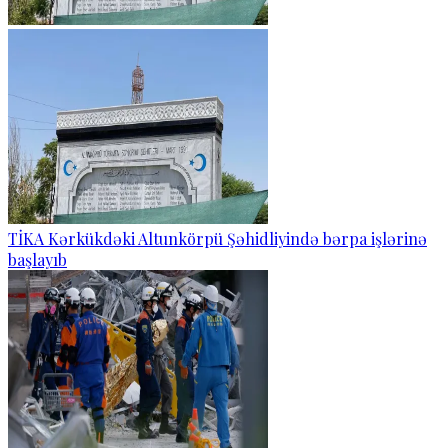
TİKA Kərkükdəki Altunkörpü Şəhidliyində bərpa işlərinə
başlayıb