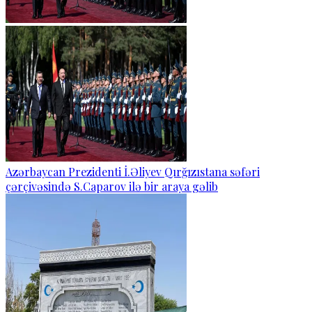
Azərbaycan Prezidenti İ.Əliyev Qırğızıstana səfəri
çərçivəsində S.Caparov ilə bir araya gəlib