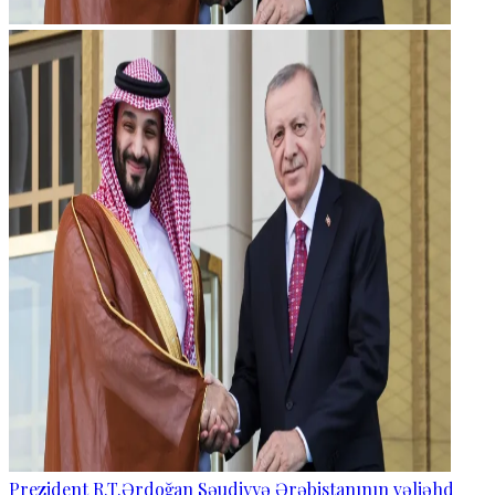
Prezident R.T.Ərdoğan Səudiyyə Ərəbistanının vəliəhd