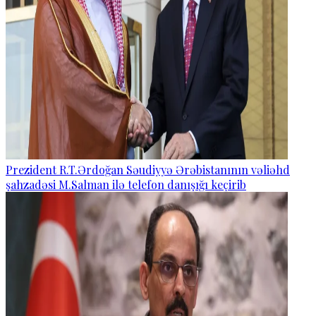
Prezident R.T.Ərdoğan Səudiyyə Ərəbistanının vəliəhd
şahzadəsi M.Salman ilə telefon danışığı keçirib