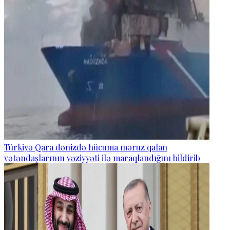
Türkiyə Qara dənizdə hücuma məruz qalan
vətəndaşlarının vəziyyəti ilə maraqlandığını bildirib