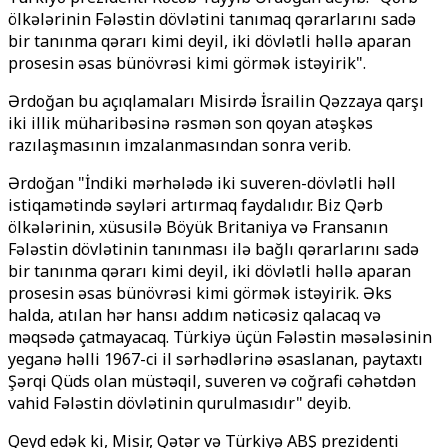
ölkələrinin Fələstin dövlətini tanımaq qərarlarını sadə
bir tanınma qərarı kimi deyil, iki dövlətli həllə aparan
prosesin əsas bünövrəsi kimi görmək istəyirik".
Ərdoğan bu açıqlamaları Misirdə İsrailin Qəzzaya qarşı
iki illik müharibəsinə rəsmən son qoyan atəşkəs
razılaşmasının imzalanmasından sonra verib.
Ərdoğan "İndiki mərhələdə iki suveren-dövlətli həll
istiqamətində səyləri artırmaq faydalıdır. Biz Qərb
ölkələrinin, xüsusilə Böyük Britaniya və Fransanın
Fələstin dövlətinin tanınması ilə bağlı qərarlarını sadə
bir tanınma qərarı kimi deyil, iki dövlətli həllə aparan
prosesin əsas bünövrəsi kimi görmək istəyirik. Əks
halda, atılan hər hansı addım nəticəsiz qalacaq və
məqsədə çatmayacaq. Türkiyə üçün Fələstin məsələsinin
yeganə həlli 1967-ci il sərhədlərinə əsaslanan, paytaxtı
Şərqi Qüds olan müstəqil, suveren və coğrafi cəhətdən
vahid Fələstin dövlətinin qurulmasıdır" deyib.
Qeyd edək ki, Misir, Qətər və Türkiyə ABŞ prezidenti