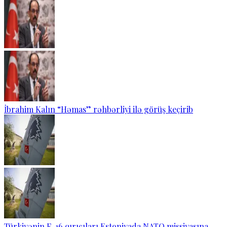
İbrahim Kalın “Həmas” rəhbərliyi ilə görüş keçirib
Türkiyənin F-16 qırıcıları Estoniyada NATO missiyasına