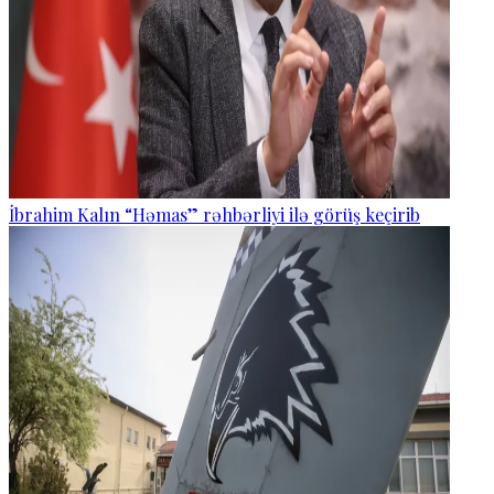
İbrahim Kalın “Həmas” rəhbərliyi ilə görüş keçirib