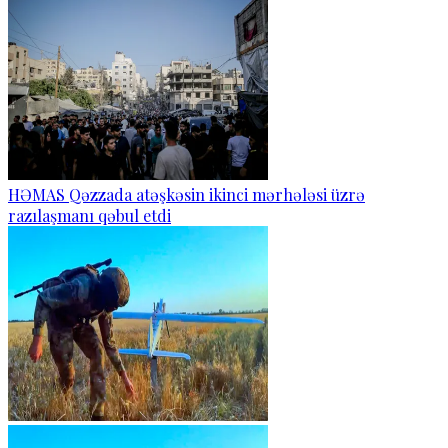
HƏMAS Qəzzada atəşkəsin ikinci mərhələsi üzrə
razılaşmanı qəbul etdi