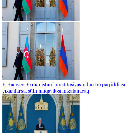
H.Hacıyev: Ermənistan konstitusiyasından torpaq iddiası
çıxarılarsa, sülh müqaviləsi imzalanacaq