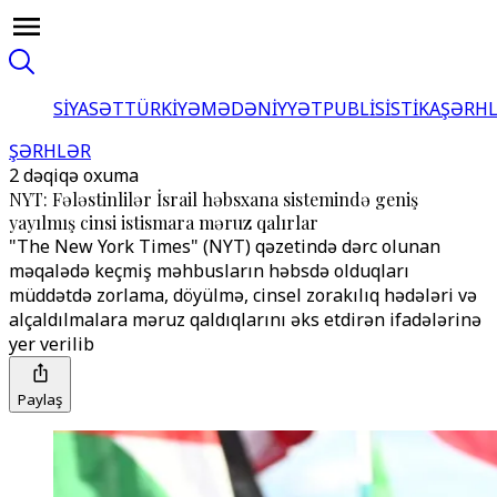
SİYASƏT
TÜRKİYƏ
MƏDƏNİYYƏT
PUBLİSİSTİKA
ŞƏRH
ŞƏRHLƏR
2 dəqiqə oxuma
NYT: Fələstinlilər İsrail həbsxana sistemində geniş
yayılmış cinsi istismara məruz qalırlar
"The New York Times" (NYT) qəzetində dərc olunan
məqalədə keçmiş məhbusların həbsdə olduqları
müddətdə zorlama, döyülmə, cinsel zorakılıq hədələri və
alçaldılmalara məruz qaldıqlarını əks etdirən ifadələrinə
yer verilib
Paylaş