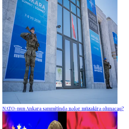
NATO-nun Ankara sammitində nələr müzakirə olunacaq?