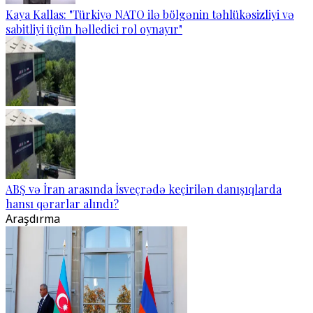
Kaya Kallas: "Türkiyə NATO ilə bölgənin təhlükəsizliyi və
sabitliyi üçün həlledici rol oynayır"
ABŞ və İran arasında İsveçrədə keçirilən danışıqlarda
hansı qərarlar alındı?
Araşdırma