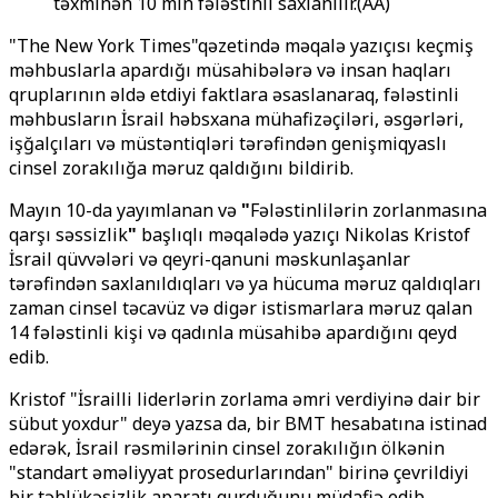
təxminən 10 min fələstinli saxlanılır.(AA)
"The New York Times"qəzetində məqalə yazıçısı keçmiş
məhbuslarla apardığı müsahibələrə və insan haqları
qruplarının əldə etdiyi faktlara əsaslanaraq, fələstinli
məhbusların İsrail həbsxana mühafizəçiləri, əsgərləri,
işğalçıları və müstəntiqləri tərəfindən genişmiqyaslı
cinsel zorakılığa məruz qaldığını bildirib.
Mayın 10-da yayımlanan və
"
Fələstinlilərin zorlanmasına
qarşı səssizlik
"
başlıqlı məqalədə yazıçı Nikolas Kristof
İsrail qüvvələri və qeyri-qanuni məskunlaşanlar
tərəfindən saxlanıldıqları və ya hücuma məruz qaldıqları
zaman cinsel təcavüz və digər istismarlara məruz qalan
14 fələstinli kişi və qadınla müsahibə apardığını qeyd
edib.
Kristof "İsrailli liderlərin zorlama əmri verdiyinə dair bir
sübut yoxdur" deyə yazsa da, bir BMT hesabatına istinad
edərək, İsrail rəsmilərinin cinsel zorakılığın ölkənin
"standart əməliyyat prosedurlarından" birinə çevrildiyi
bir təhlükəsizlik aparatı qurduğunu müdafiə edib.