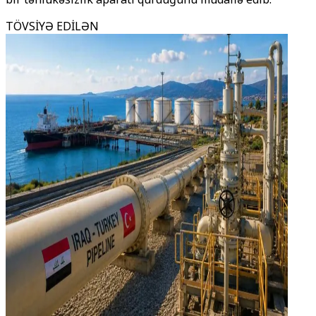
TÖVSİYƏ EDİLƏN