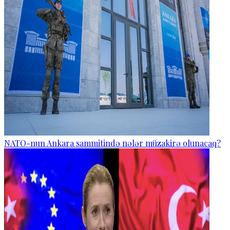
NATO-nun Ankara sammitində nələr müzakirə olunacaq?