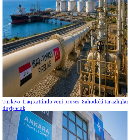
Türkiyə-İraq xəttində yeni proses: Sahədəki tarazlıqlar
dəyişəcək