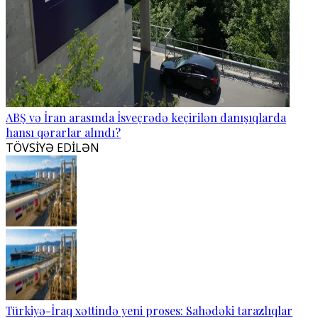
ABŞ və İran arasında İsveçrədə keçirilən danışıqlarda
hansı qərarlar alındı?
TÖVSİYƏ EDİLƏN
Türkiyə-İraq xəttində yeni proses: Sahədəki tarazlıqlar