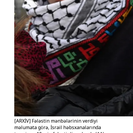
[ARXİV] Fələstin mənbələrinin verdiyi
məlumata görə, İsrail həbsxanalarında