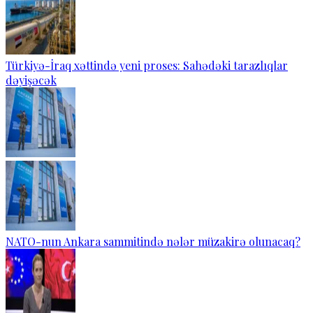
Türkiyə-İraq xəttində yeni proses: Sahədəki tarazlıqlar
dəyişəcək
NATO-nun Ankara sammitində nələr müzakirə olunacaq?