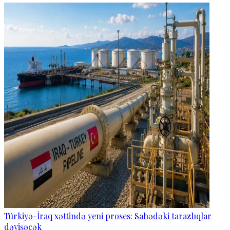
Türkiyə-İraq xəttində yeni proses: Sahədəki tarazlıqlar
dəyişəcək