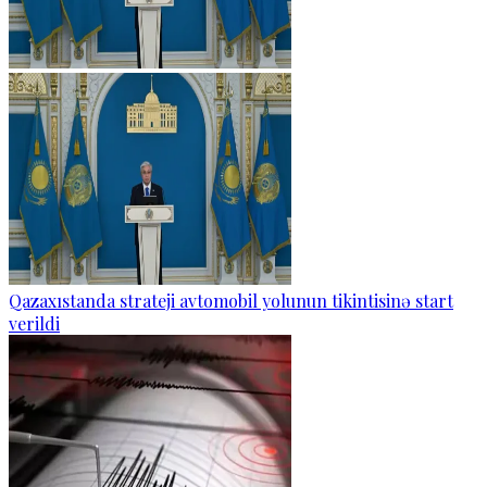
Qazaxıstanda strateji avtomobil yolunun tikintisinə start
verildi