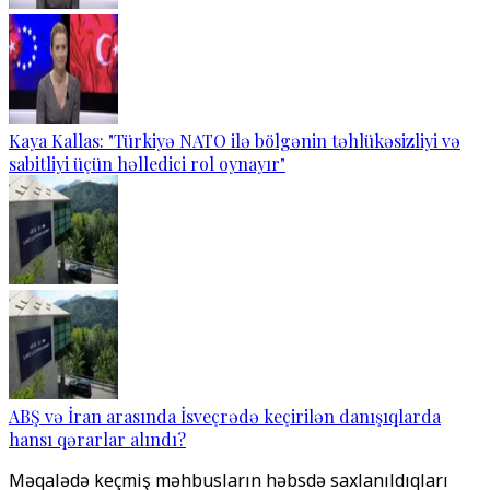
Kaya Kallas: "Türkiyə NATO ilə bölgənin təhlükəsizliyi və
sabitliyi üçün həlledici rol oynayır"
ABŞ və İran arasında İsveçrədə keçirilən danışıqlarda
hansı qərarlar alındı?
Məqalədə keçmiş məhbusların həbsdə saxlanıldıqları