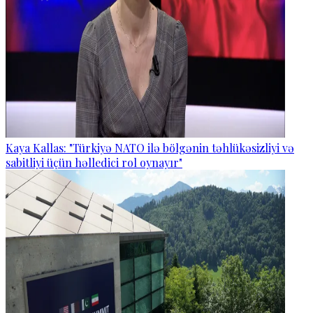
Kaya Kallas: "Türkiyə NATO ilə bölgənin təhlükəsizliyi və
sabitliyi üçün həlledici rol oynayır"