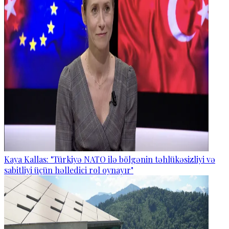
Kaya Kallas: "Türkiyə NATO ilə bölgənin təhlükəsizliyi və
sabitliyi üçün həlledici rol oynayır"