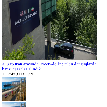
ABŞ və İran arasında İsveçrədə keçirilən danışıqlarda
hansı qərarlar alındı?
TÖVSİYƏ EDİLƏN