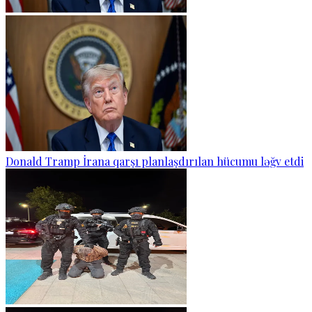
Donald Tramp İrana qarşı planlaşdırılan hücumu ləğv etdi