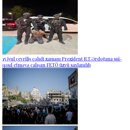
15 iyul çevriliş cəhdi zamanı Prezident R.T.Ərdoğana sui-
qəsd etməyə çalışan FETÖ üzvü saxlanılıb