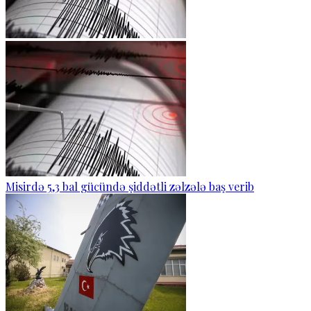
Misirdə 5,3 bal gücündə şiddətli zəlzələ baş verib