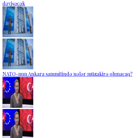
dəyişəcək
NATO-nun Ankara sammitində nələr müzakirə olunacaq?