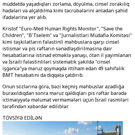
müddətdə yaşadıqları zorlama, döyülmə, cinsel zorakılıq
hədələri və alçaldılma kimi təcrübələrini anladan şahid
ifadələrinə yer alıb.
Kristof "Euro-Med Human Rights Monitor", "Save the
Children", "B'Tselem" və "Jurnalistləri Müdafiə Komitəsi"
kimi təşkilatların fələstinli məhbuslara qarşı cinsel
istismar və pis rəftarın sənədləşdirilməsinə dair
hesabatlarına istinad etməklə yanaşı, ötən il yayımlanan
və İsraili fələstinliləri sistematik şəkildə "cinsel
işgəncə"yə məruz qoymaqda ittiham edən 49 səhifəlik
BMT hesabatını da diqqətə çatdırıb.
Onun sözlərinə görə, bəzi keçmiş məhbuslar azadlığa
buraxıldıqdan sonra məruz qaldıqları pis rəftar barədə
ictimaiyyətə məlumat verməmələri üçün İsrail rəsmiləri
tərəfindən xəbərdar ediliblər.
TÖVSİYƏ EDİLƏN