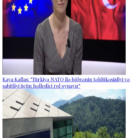
Kaya Kallas: "Türkiyə NATO ilə bölgənin təhlükəsizliyi və
sabitliyi üçün həlledici rol oynayır"