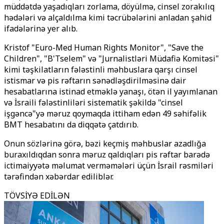
müddətdə yaşadıqları zorlama, döyülmə, cinsel zorakılıq
hədələri və alçaldılma kimi təcrübələrini anladan şahid
ifadələrinə yer alıb.
Kristof "Euro-Med Human Rights Monitor", "Save the
Children", "B'Tselem" və "Jurnalistləri Müdafiə Komitəsi"
kimi təşkilatların fələstinli məhbuslara qarşı cinsel
istismar və pis rəftarın sənədləşdirilməsinə dair
hesabatlarına istinad etməklə yanaşı, ötən il yayımlanan
və İsraili fələstinliləri sistematik şəkildə "cinsel
işgəncə"yə məruz qoymaqda ittiham edən 49 səhifəlik
BMT hesabatını da diqqətə çatdırıb.
Onun sözlərinə görə, bəzi keçmiş məhbuslar azadlığa
buraxıldıqdan sonra məruz qaldıqları pis rəftar barədə
ictimaiyyətə məlumat verməmələri üçün İsrail rəsmiləri
tərəfindən xəbərdar ediliblər.
TÖVSİYƏ EDİLƏN