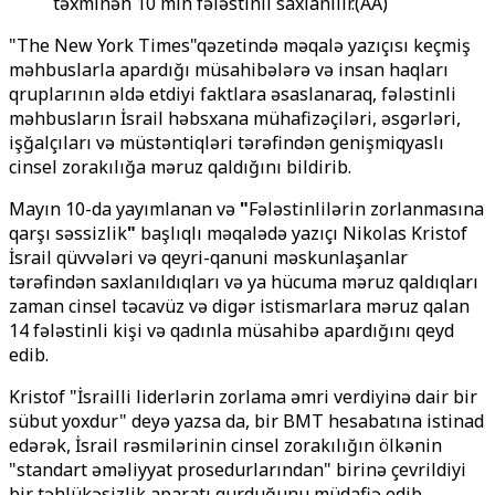
təxminən 10 min fələstinli saxlanılır.(AA)
"The New York Times"qəzetində məqalə yazıçısı keçmiş
məhbuslarla apardığı müsahibələrə və insan haqları
qruplarının əldə etdiyi faktlara əsaslanaraq, fələstinli
məhbusların İsrail həbsxana mühafizəçiləri, əsgərləri,
işğalçıları və müstəntiqləri tərəfindən genişmiqyaslı
cinsel zorakılığa məruz qaldığını bildirib.
Mayın 10-da yayımlanan və
"
Fələstinlilərin zorlanmasına
qarşı səssizlik
"
başlıqlı məqalədə yazıçı Nikolas Kristof
İsrail qüvvələri və qeyri-qanuni məskunlaşanlar
tərəfindən saxlanıldıqları və ya hücuma məruz qaldıqları
zaman cinsel təcavüz və digər istismarlara məruz qalan
14 fələstinli kişi və qadınla müsahibə apardığını qeyd
edib.
Kristof "İsrailli liderlərin zorlama əmri verdiyinə dair bir
sübut yoxdur" deyə yazsa da, bir BMT hesabatına istinad
edərək, İsrail rəsmilərinin cinsel zorakılığın ölkənin
"standart əməliyyat prosedurlarından" birinə çevrildiyi
bir təhlükəsizlik aparatı qurduğunu müdafiə edib.