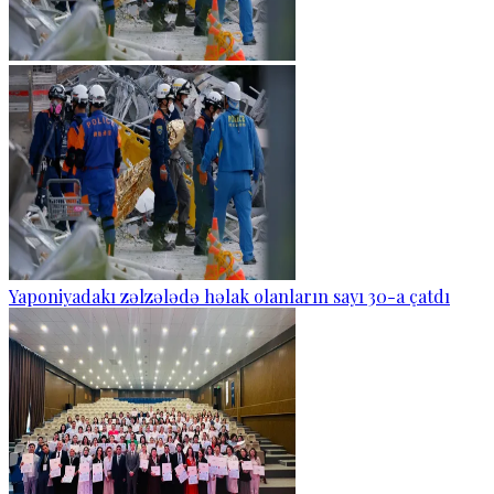
Yaponiyadakı zəlzələdə həlak olanların sayı 30-a çatdı