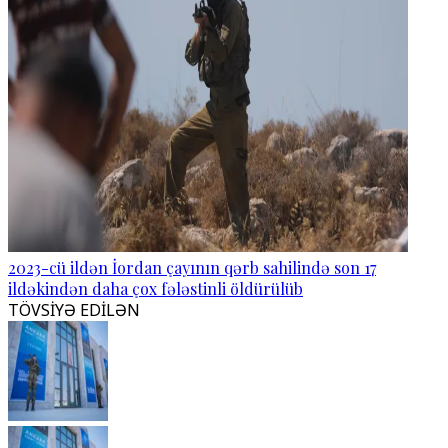
2023-cü ildən İordan çayının qərb sahilində son 17
ildəkindən daha çox fələstinli öldürülüb
TÖVSİYƏ EDİLƏN