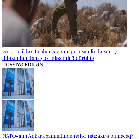
2023-cü ildən İordan çayının qərb sahilində son 17
ildəkindən daha çox fələstinli öldürülüb
TÖVSİYƏ EDİLƏN
NATO-nun Ankara sammitində nələr müzakirə olunacaq?