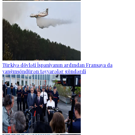
Türkiyə dövləti İspaniyanın ardından Fransaya da
yanğınsöndürən təyyarələr göndərdi