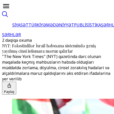
SİYASƏT
TÜRKİYƏ
MƏDƏNİYYƏT
PUBLİSİSTİKA
ŞƏRH
ŞƏRHLƏR
2 dəqiqə oxuma
NYT: Fələstinlilər İsrail həbsxana sistemində geniş
yayılmış cinsi istismara məruz qalırlar
"The New York Times" (NYT) qəzetində dərc olunan
məqalədə keçmiş məhbusların həbsdə olduqları
müddətdə zorlama, döyülmə, cinsel zorakılıq hədələri və
alçaldılmalara məruz qaldıqlarını əks etdirən ifadələrinə
yer verilib
Paylaş