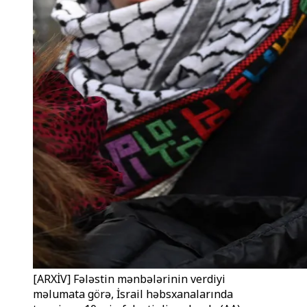
[ARXİV] Fələstin mənbələrinin verdiyi
məlumata görə, İsrail həbsxanalarında