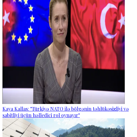
Kaya Kallas: "Türkiyə NATO ilə bölgənin təhlükəsizliyi və
sabitliyi üçün həlledici rol oynayır"