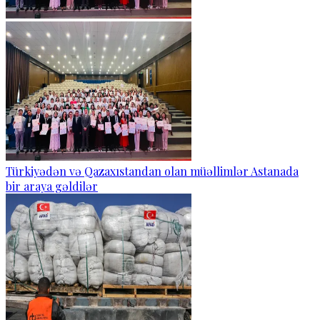
Türkiyədən və Qazaxıstandan olan müəllimlər Astanada
bir araya gəldilər