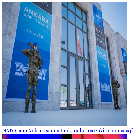
NATO-nun Ankara sammitində nələr müzakirə olunacaq?