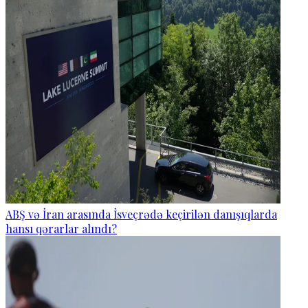
ABŞ və İran arasında İsveçrədə keçirilən danışıqlarda
hansı qərarlar alındı?