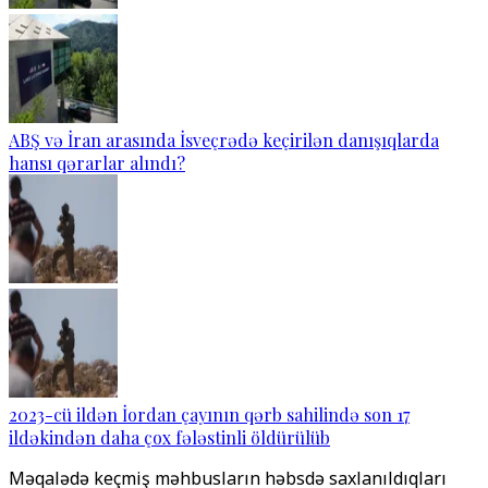
ABŞ və İran arasında İsveçrədə keçirilən danışıqlarda
hansı qərarlar alındı?
2023-cü ildən İordan çayının qərb sahilində son 17
ildəkindən daha çox fələstinli öldürülüb
Məqalədə keçmiş məhbusların həbsdə saxlanıldıqları