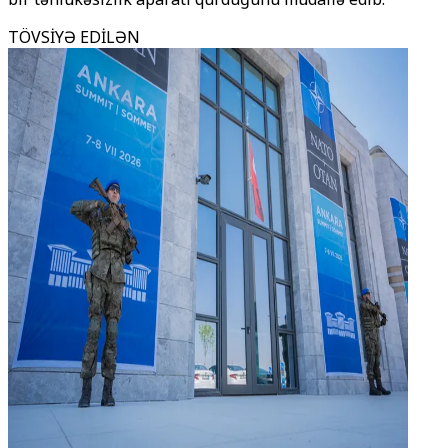
TÖVSİYƏ EDİLƏN