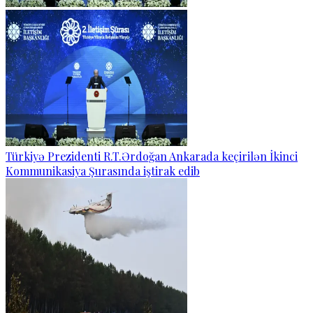
Türkiyə Prezidenti R.T.Ərdoğan Ankarada keçirilən İkinci
Kommunikasiya Şurasında iştirak edib