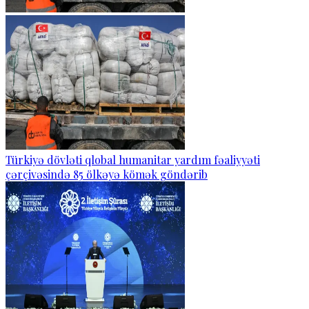
Türkiyə dövləti qlobal humanitar yardım fəaliyyəti
çərçivəsində 85 ölkəyə kömək göndərib