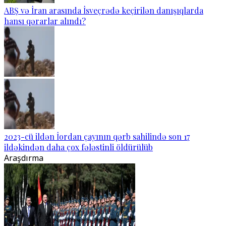
ABŞ və İran arasında İsveçrədə keçirilən danışıqlarda
hansı qərarlar alındı?
2023-cü ildən İordan çayının qərb sahilində son 17
ildəkindən daha çox fələstinli öldürülüb
Araşdırma