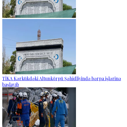
TİKA Kərkükdəki Altunkörpü Şəhidliyində bərpa işlərinə
başlayıb