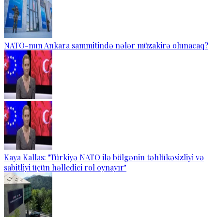
NATO-nun Ankara sammitində nələr müzakirə olunacaq?
Kaya Kallas: "Türkiyə NATO ilə bölgənin təhlükəsizliyi və
sabitliyi üçün həlledici rol oynayır"