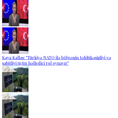
Kaya Kallas: "Türkiyə NATO ilə bölgənin təhlükəsizliyi və
sabitliyi üçün həlledici rol oynayır"