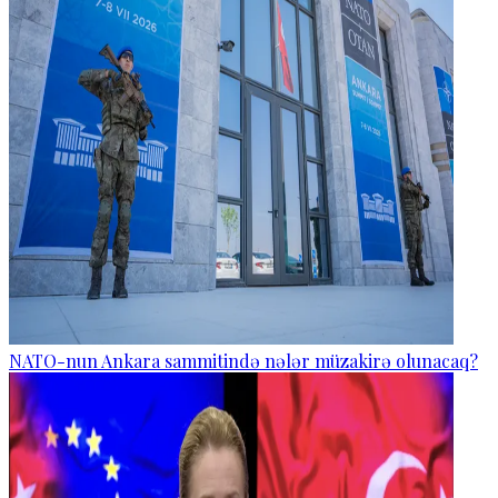
NATO-nun Ankara sammitində nələr müzakirə olunacaq?