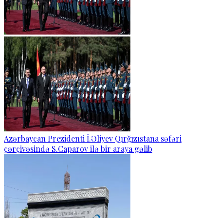
Azərbaycan Prezidenti İ.Əliyev Qırğızıstana səfəri
çərçivəsində S.Caparov ilə bir araya gəlib