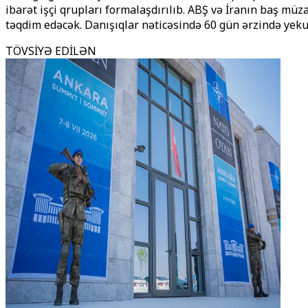
ibarət işçi qrupları formalaşdırılıb. ABŞ və İranın baş mü
təqdim edəcək. Danışıqlar nəticəsində 60 gün ərzində yeku
TÖVSİYƏ EDİLƏN