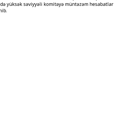
barədə yüksək səviyyəli komitəyə müntəzəm hesabatlar
nib.