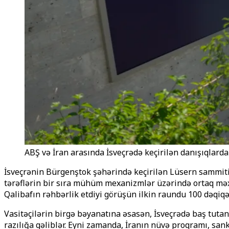
ABŞ və İran arasında İsveçrədə keçirilən danışıqlarda 
İsveçrənin Bürgenştok şəhərində keçirilən Lüsern sammiti
tərəflərin bir sıra mühüm mexanizmlər üzərində ortaq məxr
Qalibafın rəhbərlik etdiyi görüşün ilkin raundu 100 dəqiq
Vasitəçilərin birgə bəyanatına əsasən, İsveçrədə baş tutan
razılığa gəliblər. Eyni zamanda, İranın nüvə proqramı, s