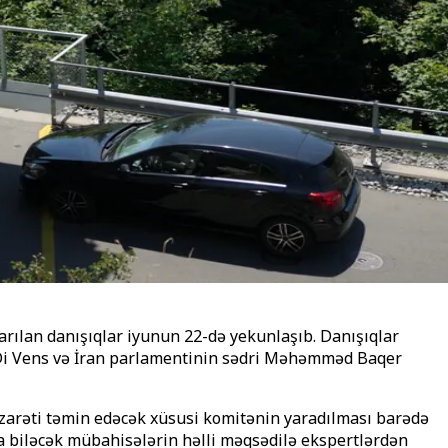
rılan danışıqlar iyunun 22-də yekunlaşıb. Danışıqlar
Di Vens və
İran parlamentinin sədri
Məhəmməd Baqer
nəzarəti təmin edəcək xüsusi komitənin yaradılması barədə
a biləcək mübahisələrin həlli məqsədilə ekspertlərdən