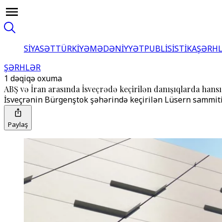
SİYASƏT
TÜRKİYƏ
MƏDƏNİYYƏT
PUBLİSİSTİKA
ŞƏRH
ŞƏRHLƏR
1 dəqiqə oxuma
ABŞ və İran arasında İsveçrədə keçirilən danışıqlarda hansı
İsveçrənin Bürgenştok şəhərində keçirilən Lüsern sammiti
Paylaş