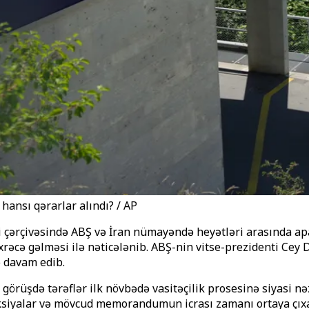
hansı qərarlar alındı? / AP
 çərçivəsində ABŞ və İran nümayəndə heyətləri arasında apa
əcə gəlməsi ilə nəticələnib. ABŞ-nin vitse-prezidenti Cey 
ə davam edib.
 görüşdə tərəflər ilk növbədə vasitəçilik prosesinə siyasi 
anksiyalar və mövcud memorandumun icrası zamanı ortaya çıx