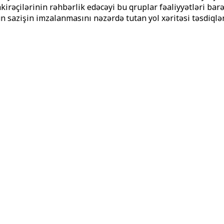
zakirəçilərinin rəhbərlik edəcəyi bu qruplar fəaliyyətləri 
n sazişin imzalanmasını nəzərdə tutan yol xəritəsi təsdiqlə