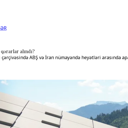
LƏR
 qərarlar alındı?
 çərçivəsində ABŞ və İran nümayəndə heyətləri arasında ap