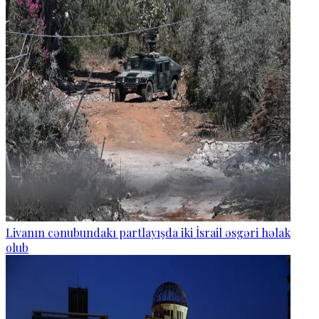
Livanın cənubundakı partlayışda iki İsrail əsgəri həlak
olub