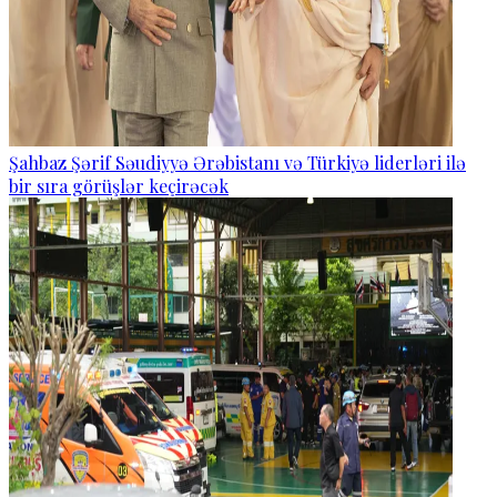
Şahbaz Şərif Səudiyyə Ərəbistanı və Türkiyə liderləri ilə
bir sıra görüşlər keçirəcək