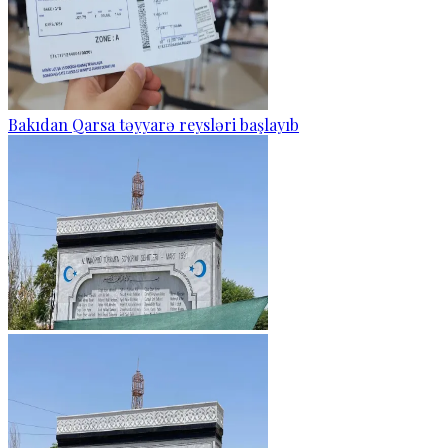
Bakıdan Qarsa təyyarə reysləri başlayıb