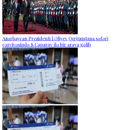
Azərbaycan Prezidenti İ.Əliyev Qırğızıstana səfəri
çərçivəsində S.Caparov ilə bir araya gəlib