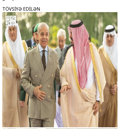
TÖVSİYƏ EDİLƏN