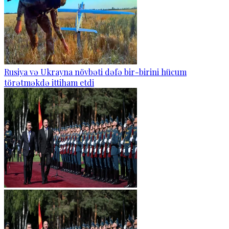
Rusiya və Ukrayna növbəti dəfə bir-birini hücum
törətməkdə ittiham etdi