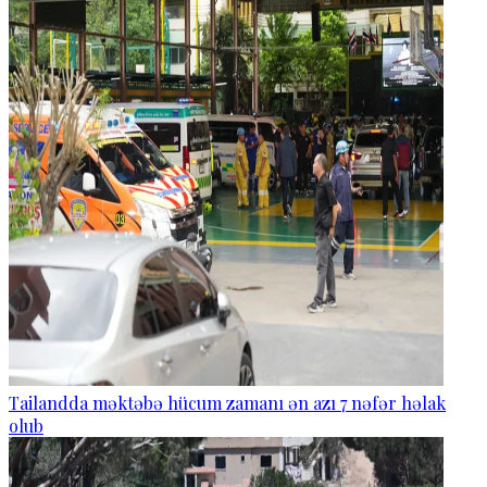
Tailandda məktəbə hücum zamanı ən azı 7 nəfər həlak
olub