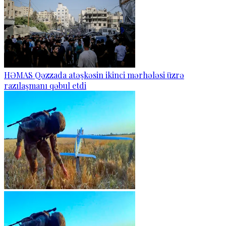
HƏMAS Qəzzada atəşkəsin ikinci mərhələsi üzrə
razılaşmanı qəbul etdi