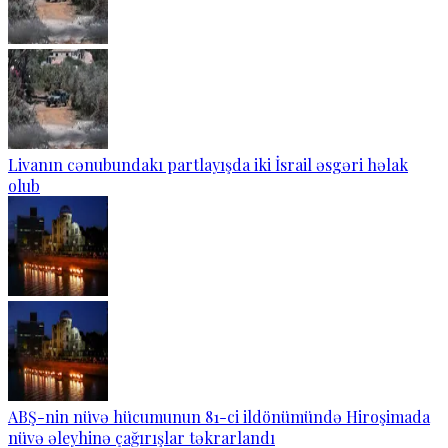
Livanın cənubundakı partlayışda iki İsrail əsgəri həlak
olub
ABŞ-nin nüvə hücumunun 81-ci ildönümündə Hiroşimada
nüvə əleyhinə çağırışlar təkrarlandı