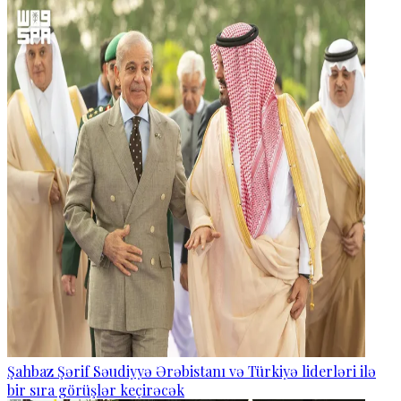
Şahbaz Şərif Səudiyyə Ərəbistanı və Türkiyə liderləri ilə
bir sıra görüşlər keçirəcək