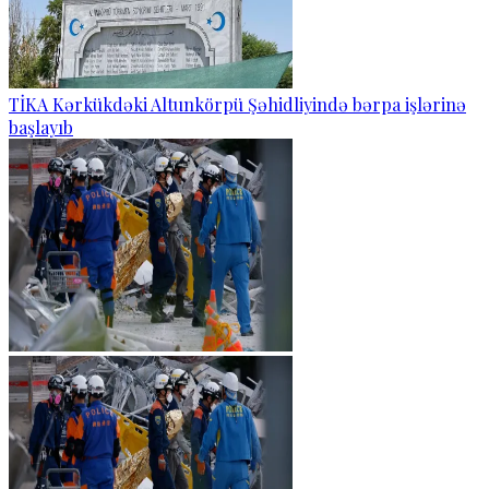
TİKA Kərkükdəki Altunkörpü Şəhidliyində bərpa işlərinə
başlayıb