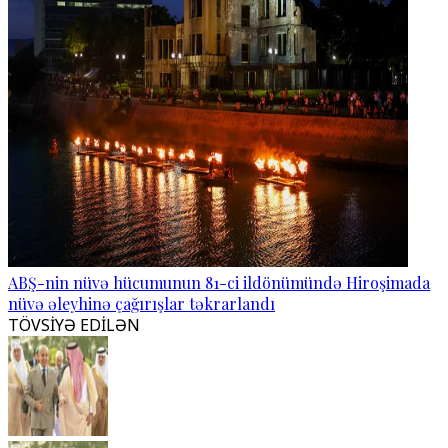
ABŞ-nin nüvə hücumunun 81-ci ildönümündə Hiroşimada
nüvə əleyhinə çağırışlar təkrarlandı
TÖVSİYƏ EDİLƏN