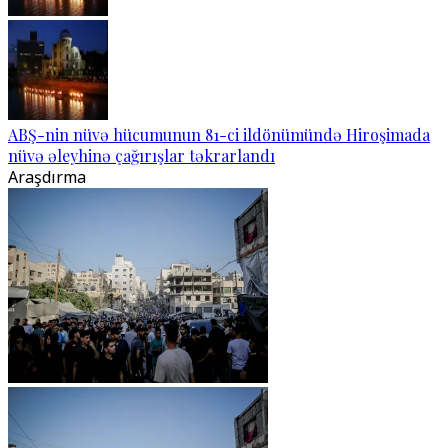
ABŞ-nin nüvə hücumunun 81-ci ildönümündə Hiroşimada
nüvə əleyhinə çağırışlar təkrarlandı
Araşdırma