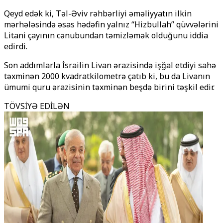
Qeyd edək ki, Təl-Əviv rəhbərliyi əməliyyatın ilkin
mərhələsində əsas hədəfin yalnız ‘‘Hizbullah’’ qüvvələrini
Litani çayının cənubundan təmizləmək olduğunu iddia
edirdi.
Son addımlarla İsrailin Livan ərazisində işğal etdiyi sahə
təxminən 2000 kvadratkilometrə çatıb ki, bu da Livanın
ümumi quru ərazisinin təxminən beşdə birini təşkil edir.
TÖVSİYƏ EDİLƏN