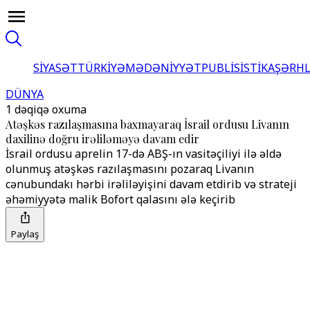
SİYASƏT
TÜRKİYƏ
MƏDƏNİYYƏT
PUBLİSİSTİKA
ŞƏRH
DÜNYA
1 dəqiqə oxuma
Atəşkəs razılaşmasına baxmayaraq İsrail ordusu Livanın
daxilinə doğru irəliləməyə davam edir
İsrail ordusu aprelin 17-də ABŞ-ın vasitəçiliyi ilə əldə
olunmuş atəşkəs razılaşmasını pozaraq Livanın
cənubundakı hərbi irəliləyişini davam etdirib və strateji
əhəmiyyətə malik Bofort qalasını ələ keçirib
Paylaş