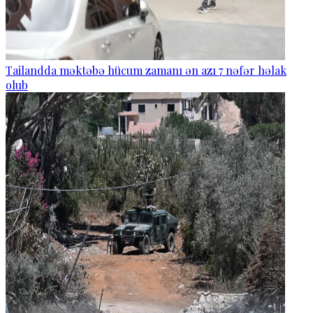
Tailandda məktəbə hücum zamanı ən azı 7 nəfər həlak
olub