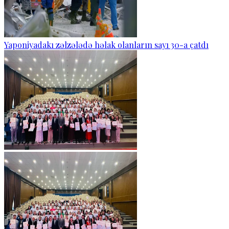
Yaponiyadakı zəlzələdə həlak olanların sayı 30-a çatdı