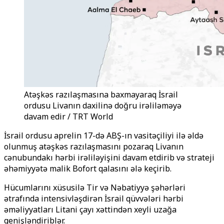
Atəşkəs razılaşmasına baxmayaraq İsrail
ordusu Livanın daxilinə doğru irəliləməyə
davam edir / TRT World
İsrail ordusu aprelin 17-də ABŞ-ın vasitəçiliyi ilə əldə
olunmuş atəşkəs razılaşmasını pozaraq Livanın
cənubundakı hərbi irəliləyişini davam etdirib və strateji
əhəmiyyətə malik Bofort qalasını ələ keçirib.
Hücumlarını xüsusilə Tir və Nəbatiyyə şəhərləri
ətrafında intensivləşdirən İsrail qüvvələri hərbi
əməliyyatları Litani çayı xəttindən xeyli uzağa
genişləndiriblər.