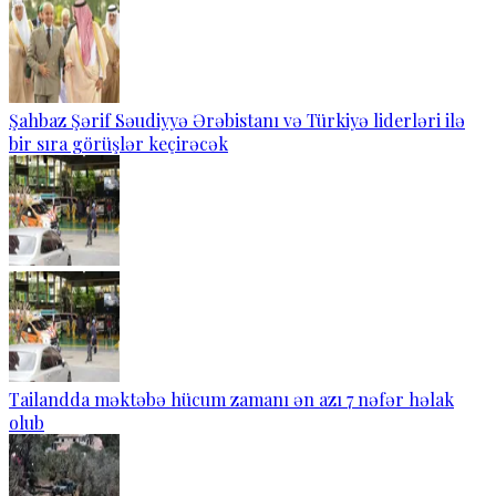
Şahbaz Şərif Səudiyyə Ərəbistanı və Türkiyə liderləri ilə
bir sıra görüşlər keçirəcək
Tailandda məktəbə hücum zamanı ən azı 7 nəfər həlak
olub