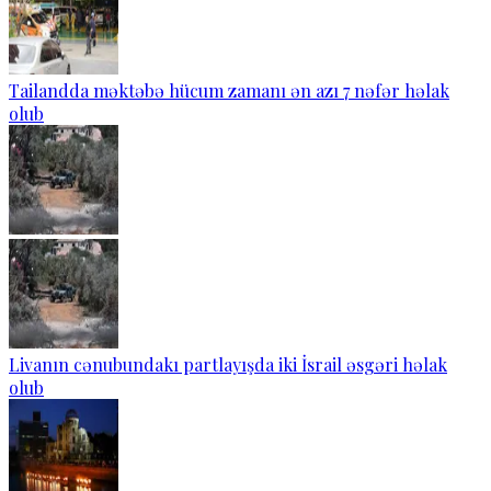
Tailandda məktəbə hücum zamanı ən azı 7 nəfər həlak
olub
Livanın cənubundakı partlayışda iki İsrail əsgəri həlak
olub