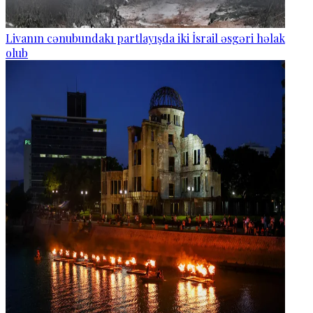
Livanın cənubundakı partlayışda iki İsrail əsgəri həlak
olub