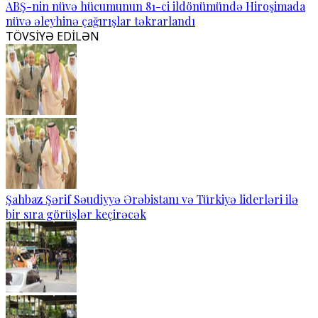
ABŞ-nin nüvə hücumunun 81-ci ildönümündə Hiroşimada
nüvə əleyhinə çağırışlar təkrarlandı
TÖVSİYƏ EDİLƏN
Şahbaz Şərif Səudiyyə Ərəbistanı və Türkiyə liderləri ilə
bir sıra görüşlər keçirəcək