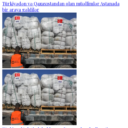
Türkiyədən və Qazaxıstandan olan müəllimlər Astanada
bir araya gəldilər