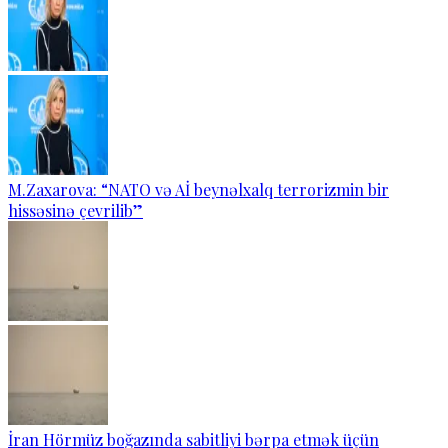
M.Zaxarova: “NATO və Aİ beynəlxalq terrorizmin bir
hissəsinə çevrilib”
İran Hörmüz boğazında sabitliyi bərpa etmək üçün