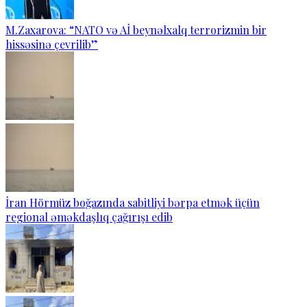
M.Zaxarova: “NATO və Aİ beynəlxalq terrorizmin bir
hissəsinə çevrilib”
İran Hörmüz boğazında sabitliyi bərpa etmək üçün
regional əməkdaşlıq çağırışı edib