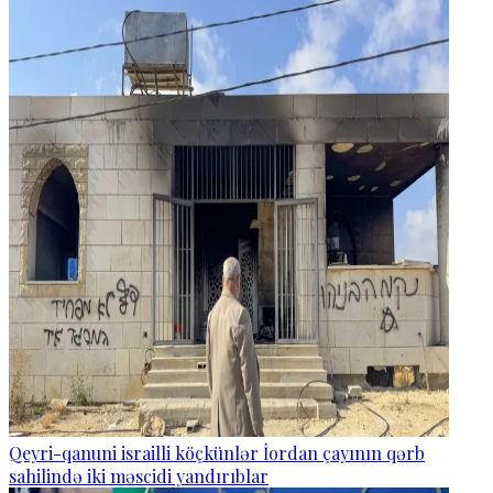
Qeyri-qanuni israilli köçkünlər İordan çayının qərb
sahilində iki məscidi yandırıblar