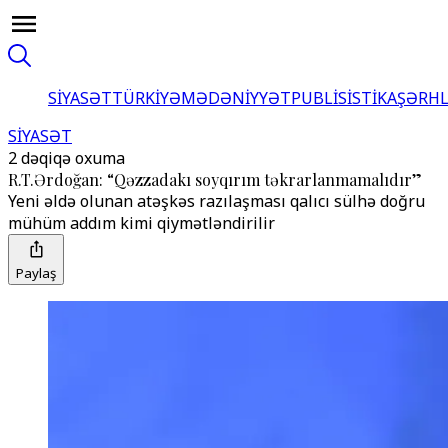
SİYASƏT
TÜRKİYƏ
MƏDƏNİYYƏT
PUBLİSİSTİKA
ŞƏRH
SİYASƏT
2 dəqiqə oxuma
R.T.Ərdoğan: “Qəzzadakı soyqırım təkrarlanmamalıdır”
Yeni əldə olunan atəşkəs razılaşması qalıcı sülhə doğru
mühüm addım kimi qiymətləndirilir
Paylaş