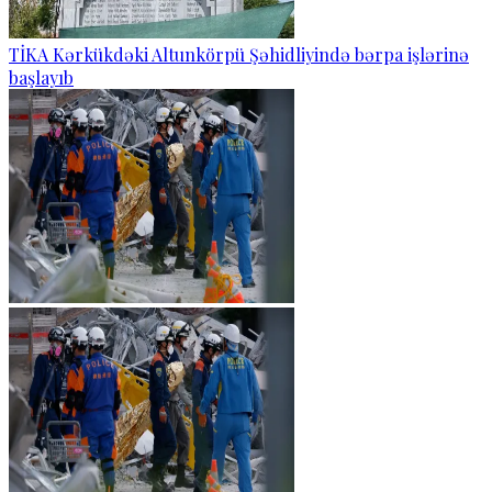
TİKA Kərkükdəki Altunkörpü Şəhidliyində bərpa işlərinə
başlayıb