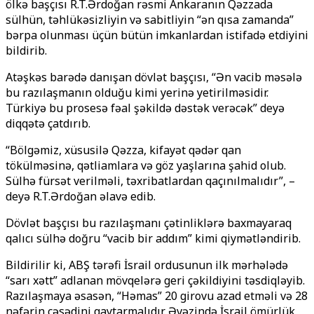
ölkə başçısı R.T.Ərdoğan rəsmi Ankaranın Qəzzada
sülhün, təhlükəsizliyin və sabitliyin “ən qısa zamanda”
bərpa olunması üçün bütün imkanlardan istifadə etdiyini
bildirib.
Atəşkəs barədə danışan dövlət başçısı, “Ən vacib məsələ
bu razılaşmanın olduğu kimi yerinə yetirilməsidir.
Türkiyə bu prosesə fəal şəkildə dəstək verəcək” deyə
diqqətə çatdırıb.
“Bölgəmiz, xüsusilə Qəzza, kifayət qədər qan
tökülməsinə, qətliamlara və göz yaşlarına şahid olub.
Sülhə fürsət verilməli, təxribatlardan qaçınılmalıdır”, –
deyə R.T.Ərdoğan əlavə edib.
Dövlət başçısı bu razılaşmanı çətinliklərə baxmayaraq
qalıcı sülhə doğru “vacib bir addım” kimi qiymətləndirib.
Bildirilir ki,
ABŞ tərəfi İsrail ordusunun ilk mərhələdə
“sarı xətt” adlanan mövqelərə geri çəkildiyini təsdiqləyib.
Razılaşmaya əsasən, “Həmas” 20 girovu azad etməli və 28
nəfərin cəsədini qaytarmalıdır. Əvəzində İsrail ömürlük