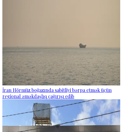
İran Hörmüz boğazında sabitliyi bərpa etmək üçün
regional əməkdaşlıq çağırışı edib