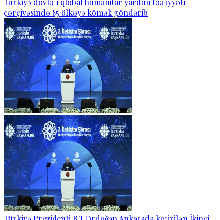
Türkiyə dövləti qlobal humanitar yardım fəaliyyəti
çərçivəsində 85 ölkəyə kömək göndərib
Türkiyə Prezidenti R.T.Ərdoğan Ankarada keçirilən İkinci