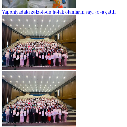
Yaponiyadakı zəlzələdə həlak olanların sayı 30-a çatdı