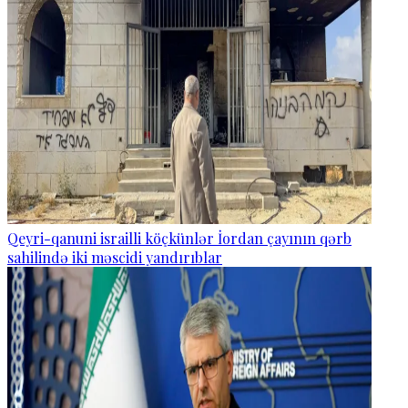
Qeyri-qanuni israilli köçkünlər İordan çayının qərb
sahilində iki məscidi yandırıblar