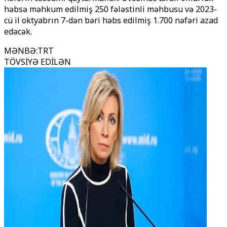
həbsə məhkum edilmiş 250 fələstinli məhbusu və 2023-
cü il oktyabrın 7-dən bəri həbs edilmiş 1.700 nəfəri azad
edəcək.
MƏNBƏ
:
TRT
TÖVSİYƏ EDİLƏN