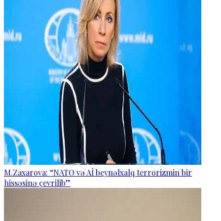
M.Zaxarova: “NATO və Aİ beynəlxalq terrorizmin bir
hissəsinə çevrilib”