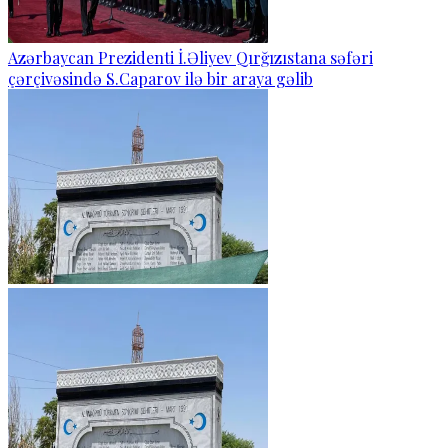
Azərbaycan Prezidenti İ.Əliyev Qırğızıstana səfəri
çərçivəsində S.Caparov ilə bir araya gəlib