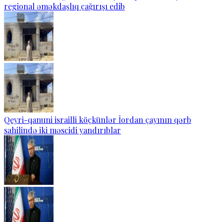
regional əməkdaşlıq çağırışı edib
Qeyri-qanuni israilli köçkünlər İordan çayının qərb
sahilində iki məscidi yandırıblar