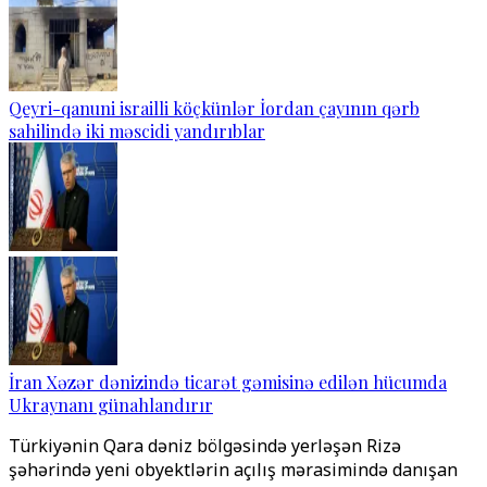
Qeyri-qanuni israilli köçkünlər İordan çayının qərb
sahilində iki məscidi yandırıblar
İran Xəzər dənizində ticarət gəmisinə edilən hücumda
Ukraynanı günahlandırır
Türkiyənin Qara dəniz bölgəsində yerləşən Rizə
şəhərində yeni obyektlərin açılış mərasimində danışan