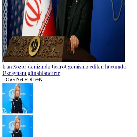
İran Xəzər dənizində ticarət gəmisinə edilən hücumda
Ukraynanı günahlandırır
TÖVSİYƏ EDİLƏN