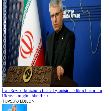
İran Xəzər dənizində ticarət gəmisinə edilən hücumda
Ukraynanı günahlandırır
TÖVSİYƏ EDİLƏN