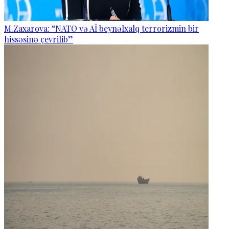
M.Zaxarova: “NATO və Aİ beynəlxalq terrorizmin bir
hissəsinə çevrilib”