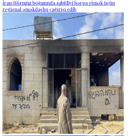
İran Hörmüz boğazında sabitliyi bərpa etmək üçün
regional əməkdaşlıq çağırışı edib