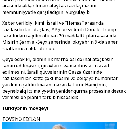
arasında əldə olunan atəşkəs razılaşmasını
məmnuniyyətlə qarşıladığını vurğulayıb.
Xəbər verildiyi kimi, İsrail və “Həmas” arasında
razılaşdırılan atəşkəs, ABŞ prezidenti Donald Tramp
tərəfindən təqdim olunan 20 maddəlik plan əsasında
Misirin Şarm əl-Şeyx şəhərində, oktyabrın 9-da səhər
saatlarında əldə olunub.
Qeyd edək ki, planın ilk mərhələsi dərhal atəşkəsin
təmin edilməsini, girovların və məhbusların azad
edilməsini, İsrail qüvvələrinin Qəzza üzərində
razılaşdırılan xəttə çəkilməsini və bölgəyə humanitar
yardımın çatdırılmasını nəzərdə tutur. Həmçinin,
beynəlxalq ictimaiyyətin yenidənqurma prosesinə dəstək
verməsi də planın tərkib hissəsidir.
Türkiyənin mövqeyi
TÖVSİYƏ EDİLƏN