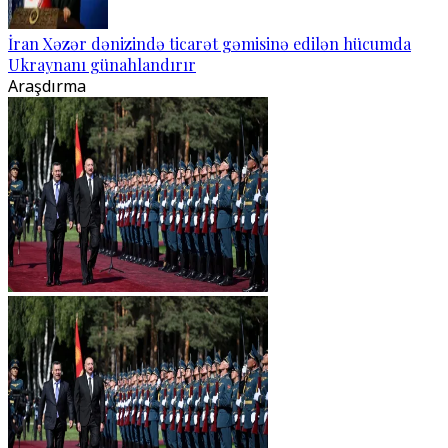
İran Xəzər dənizində ticarət gəmisinə edilən hücumda
Ukraynanı günahlandırır
Araşdırma