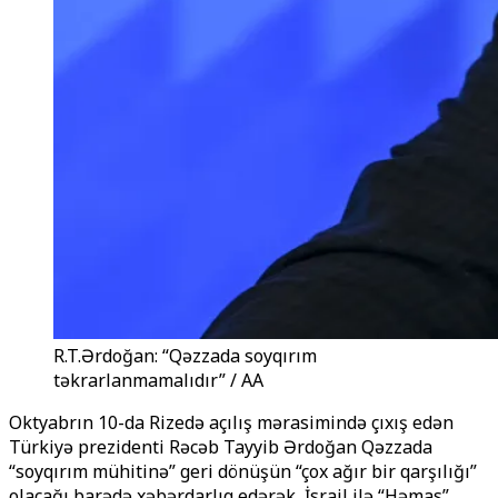
R.T.Ərdoğan: “Qəzzada soyqırım
təkrarlanmamalıdır” / AA
Oktyabrın 10-da Rizedə açılış mərasimində çıxış edən
Türkiyə prezidenti Rəcəb Tayyib Ərdoğan Qəzzada
“soyqırım mühitinə” geri dönüşün “çox ağır bir qarşılığı”
olacağı barədə xəbərdarlıq edərək, İsrail ilə “Həmas”