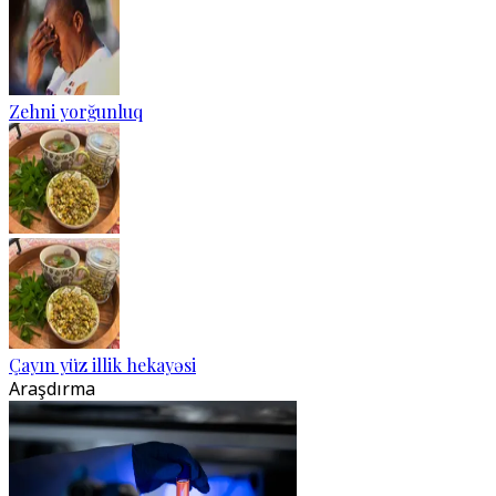
Zehni yorğunluq
Çayın yüz illik hekayəsi
Araşdırma