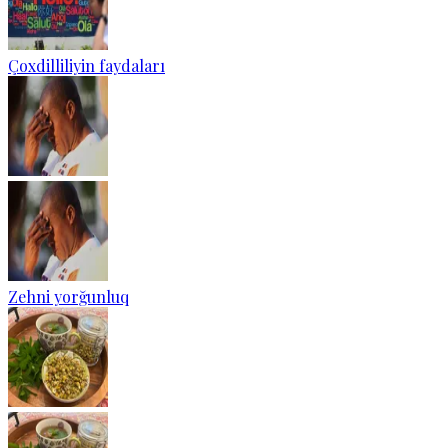
Çoxdilliliyin faydaları
Zehni yorğunluq