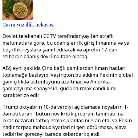
Çayın yüz illik hekayəsi
Dövlət telekanalı CCTV tərəfindənyayılan ətraflı
məlumatlara görə, bu ödənişlər ilk giriş limanına və ya
beş illik reyslərə şamil ediləcək və aprelin 17-dən
etibarən ödəniş dövrünə tabe olacaq.
ABŞ eyni şəkildə Çinə bağlı gəmilərdən liman haqları
toplamağa başlayıb. Vaşinqton bu addımı Pekinin qlobal
gəmiçilikdə üstünlüyünü azaltmaq və Amerika
gəmiqayırma sənayesini gücləndirmək cəhdi kimi
xarakterizə edir.
Trump oktyabrın 10-da verdiyi açıqlamada noyabrın 1-
dən etibarən "bütün növ kritik proqram təminatı"na
ixrac nəzarəti tətbiq etmək planlarını elan etdi və Pekin
nadir torpaq məhdudiyyətlərini geri götürməsə, əlavə
tədbirlər görəcəyi barədə xəbərdarlıq etdi.