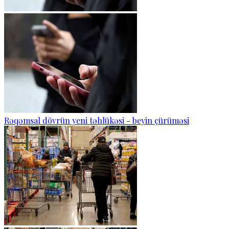
Rəqəmsal dövrün yeni təhlükəsi - beyin çürüməsi