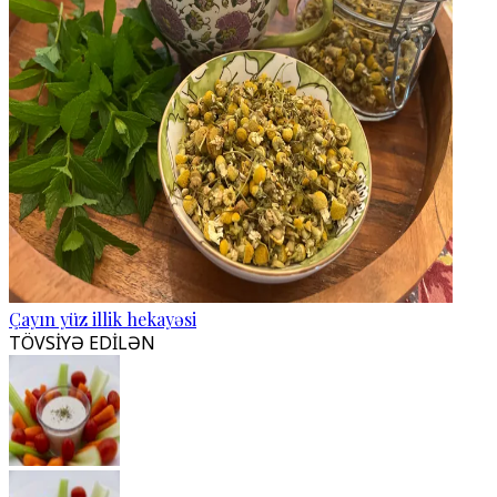
Çayın yüz illik hekayəsi
TÖVSİYƏ EDİLƏN