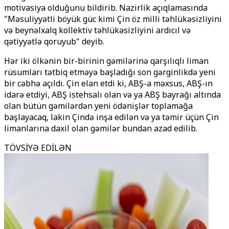
motivasiya olduğunu bildirib. Nazirlik açıqlamasında
"Məsuliyyətli böyük güc kimi Çin öz milli təhlükəsizliyini
və beynəlxalq kollektiv təhlükəsizliyini ardıcıl və
qətiyyətlə qoruyub" deyib.
Hər iki ölkənin bir-birinin gəmilərinə qarşılıqlı liman
rüsumları tətbiq etməyə başladığı son gərginlikdə yeni
bir cəbhə açıldı. Çin elan etdi ki, ABŞ-a məxsus, ABŞ-ın
idarə etdiyi, ABŞ istehsalı olan və ya ABŞ bayrağı altında
olan bütün gəmilərdən yeni ödənişlər toplamağa
başlayacaq, lakin Çində inşa edilən və ya təmir üçün Çin
limanlarına daxil olan gəmilər bundan azad edilib.
TÖVSİYƏ EDİLƏN