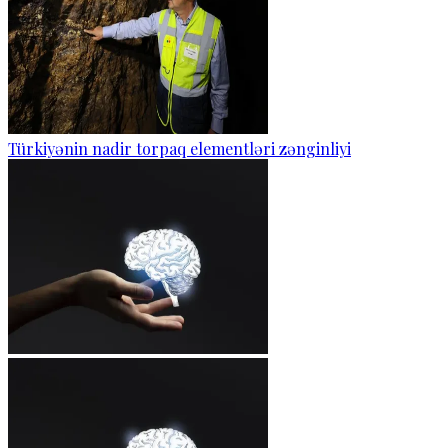
Türkiyənin nadir torpaq elementləri zənginliyi