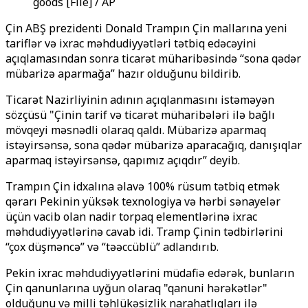
goods [File] / AP
Çin ABŞ prezidenti Donald Trampın Çin mallarına yeni
tariflər və ixrac məhdudiyyətləri tətbiq edəcəyini
açıqlamasından sonra ticarət müharibəsində “sona qədər
mübarizə aparmağa” hazır olduğunu bildirib.
Ticarət Nazirliyinin adının açıqlanmasını istəməyən
sözçüsü "Çinin tarif və ticarət müharibələri ilə bağlı
mövqeyi məsnədli olaraq qaldı. Mübarizə aparmaq
istəyirsənsə, sona qədər mübarizə aparacağıq, danışıqlar
aparmaq istəyirsənsə, qapımız açıqdır” deyib.
Trampın Çin idxalına əlavə 100% rüsum tətbiq etmək
qərarı Pekinin yüksək texnologiya və hərbi sənayelər
üçün vacib olan nadir torpaq elementlərinə ixrac
məhdudiyyətlərinə cavab idi. Tramp Çinin tədbirlərini
“çox düşməncə” və “təəccüblü” adlandırıb.
Pekin ixrac məhdudiyyətlərini müdafiə edərək, bunların
Çin qanunlarına uyğun olaraq "qanuni hərəkətlər"
olduğunu və milli təhlükəsizlik narahatlıqları ilə