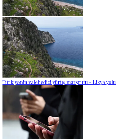
Türkiyənin valehedici yürüş marşrutu - Likya yolu