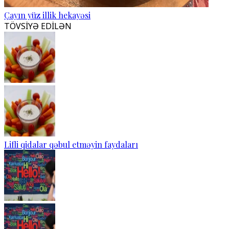
Çayın yüz illik hekayəsi
TÖVSİYƏ EDİLƏN
Lifli qidalar qəbul etməyin faydaları