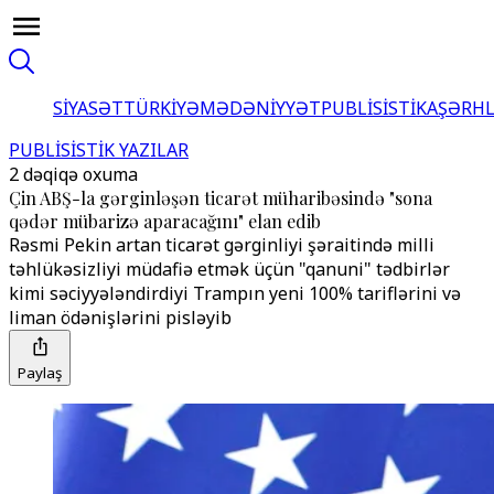
SİYASƏT
TÜRKİYƏ
MƏDƏNİYYƏT
PUBLİSİSTİKA
ŞƏRH
PUBLİSİSTİK YAZILAR
2 dəqiqə oxuma
Çin ABŞ-la gərginləşən ticarət müharibəsində "sona
qədər mübarizə aparacağını" elan edib
Rəsmi Pekin artan ticarət gərginliyi şəraitində milli
təhlükəsizliyi müdafiə etmək üçün "qanuni" tədbirlər
kimi səciyyələndirdiyi Trampın yeni 100% tariflərini və
liman ödənişlərini pisləyib
Paylaş