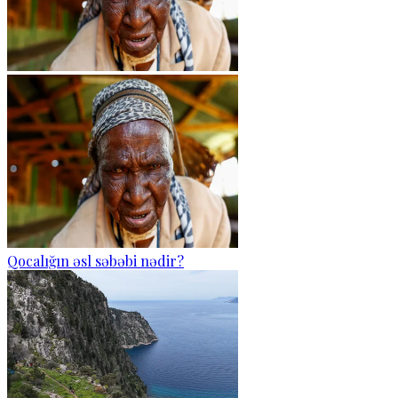
Qocalığın əsl səbəbi nədir?