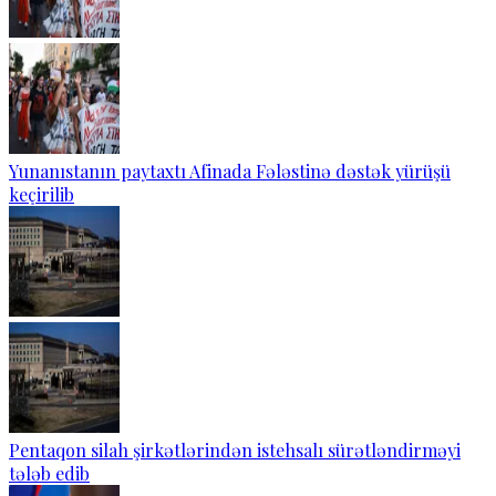
Yunanıstanın paytaxtı Afinada Fələstinə dəstək yürüşü
keçirilib
Pentaqon silah şirkətlərindən istehsalı sürətləndirməyi
tələb edib