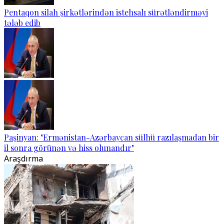
Pentaqon silah şirkətlərindən istehsalı sürətləndirməyi
tələb edib
Paşinyan: "Ermənistan-Azərbaycan sülhü razılaşmadan bir
il sonra görünən və hiss olunandır"
Araşdırma