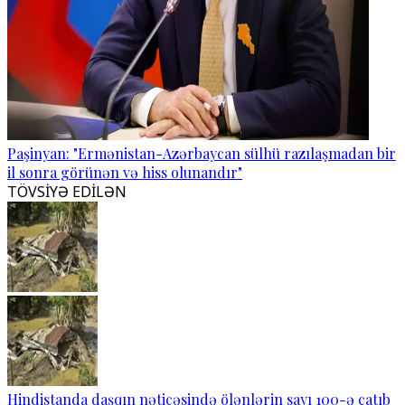
Paşinyan: "Ermənistan-Azərbaycan sülhü razılaşmadan bir
il sonra görünən və hiss olunandır"
TÖVSİYƏ EDİLƏN
Hindistanda daşqın nəticəsində ölənlərin sayı 100-ə çatıb