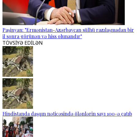
Paşinyan: "Ermənistan-Azərbaycan sülhü razılaşmadan bir
il sonra görünən və hiss olunandır"
TÖVSİYƏ EDİLƏN
Hindistanda daşqın nəticəsində ölənlərin sayı 100-ə çatıb