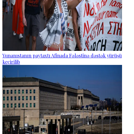
Yunanıstanın paytaxtı Afinada Fələstinə dəstək yürüşü
keçirilib