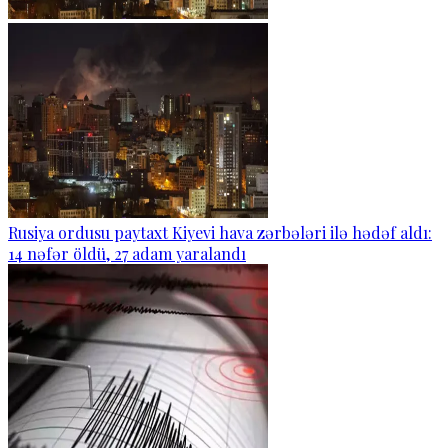
Rusiya ordusu paytaxt Kiyevi hava zərbələri ilə hədəf aldı:
14 nəfər öldü, 27 adam yaralandı