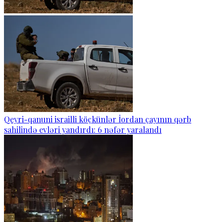
Qeyri-qanuni israilli köçkünlər İordan çayının qərb
sahilində evləri yandırdı: 6 nəfər yaralandı