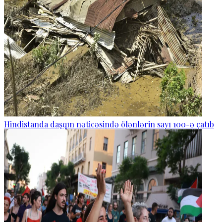
Hindistanda daşqın nəticəsində ölənlərin sayı 100-ə çatıb