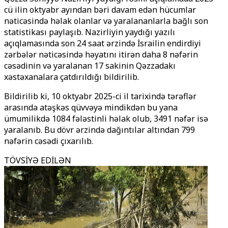
cü ilin oktyabr ayından bəri davam edən hücumlar
nəticəsində həlak olanlar və yaralananlarla bağlı son
statistikası paylaşıb. Nazirliyin yaydığı yazılı
açıqlamasında son 24 saat ərzində İsrailin endirdiyi
zərbələr nəticəsində həyatını itirən daha 8 nəfərin
cəsədinin və yaralanan 17 sakinin Qəzzadakı
xəstəxanalara çatdırıldığı bildirilib.
Bildirilib ki, 10 oktyabr 2025-ci il tarixində tərəflər
arasında atəşkəs qüvvəyə mindikdən bu yana
ümumilikdə 1084 fələstinli həlak olub, 3491 nəfər isə
yaralanıb. Bu dövr ərzində dağıntılar altından 799
nəfərin cəsədi çıxarılıb.
TÖVSİYƏ EDİLƏN