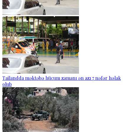
Tailandda məktəbə hücum zamanı ən azı 7 nəfər həlak
olub