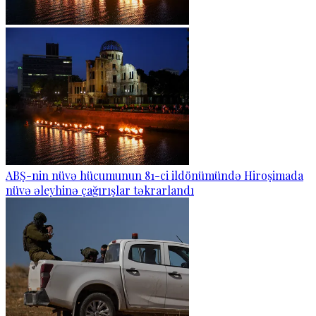
ABŞ-nin nüvə hücumunun 81-ci ildönümündə Hiroşimada
nüvə əleyhinə çağırışlar təkrarlandı