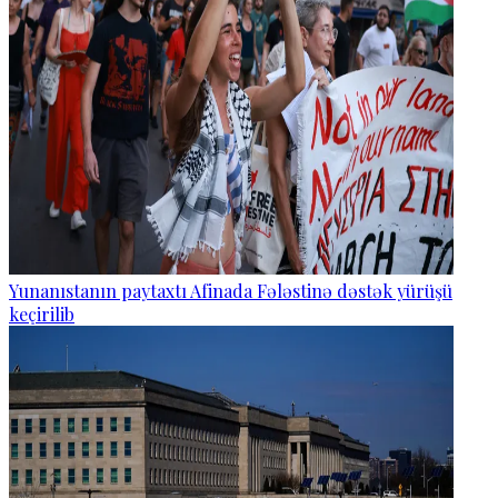
Yunanıstanın paytaxtı Afinada Fələstinə dəstək yürüşü
keçirilib