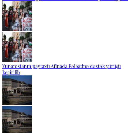
Yunanıstanın paytaxtı Afinada Fələstinə dəstək yürüşü
keçirilib