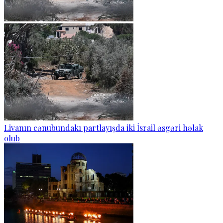
Livanın cənubundakı partlayışda iki İsrail əsgəri həlak
olub