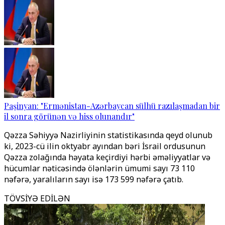
Paşinyan: "Ermənistan-Azərbaycan sülhü razılaşmadan bir
il sonra görünən və hiss olunandır"
Qəzza Səhiyyə Nazirliyinin statistikasında qeyd olunub
ki, 2023-cü ilin oktyabr ayından bəri İsrail ordusunun
Qəzza zolağında həyata keçirdiyi hərbi əməliyyatlar və
hücumlar nəticəsində ölənlərin ümumi sayı 73 110
nəfərə, yaralıların sayı isə 173 599 nəfərə çatıb.
TÖVSİYƏ EDİLƏN