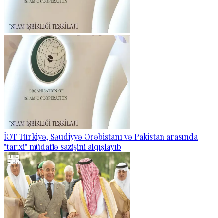
İƏT Türkiyə, Səudiyyə Ərəbistanı və Pakistan arasında
"tarixi" müdafiə sazişini alqışlayıb