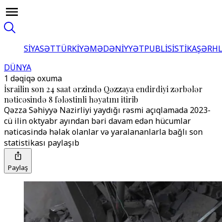
SİYASƏT
TÜRKİYƏ
MƏDƏNİYYƏT
PUBLİSİSTİKA
ŞƏRH
DÜNYA
1 dəqiqə oxuma
İsrailin son 24 saat ərzində Qəzzaya endirdiyi zərbələr
nəticəsində 8 fələstinli həyatını itirib
Qəzza Səhiyyə Nazirliyi yaydığı rəsmi açıqlamada 2023-
cü ilin oktyabr ayından bəri davam edən hücumlar
nəticəsində həlak olanlar və yaralananlarla bağlı son
statistikası paylaşıb
Paylaş