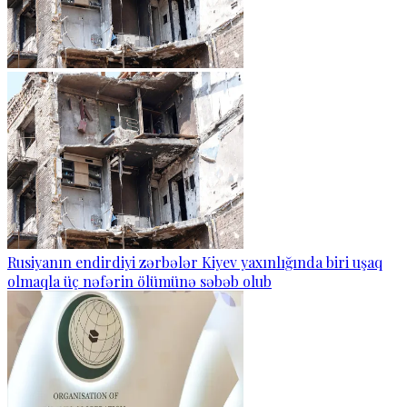
Rusiyanın endirdiyi zərbələr Kiyev yaxınlığında biri uşaq
olmaqla üç nəfərin ölümünə səbəb olub