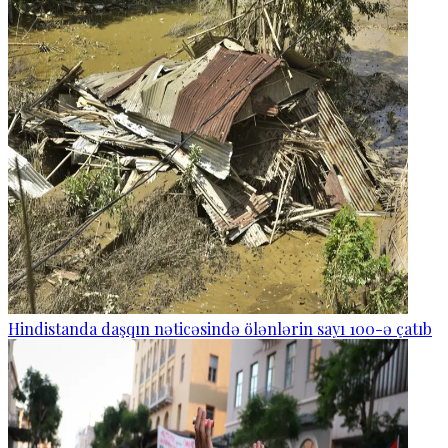
Hindistanda daşqın nəticəsində ölənlərin sayı 100-ə çatıb