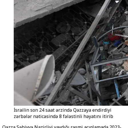
İsrailin son 24 saat ərzində Qəzzaya endirdiyi
zərbələr nəticəsində 8 fələstinli həyatını itirib
Qəzza Səhiyyə Nazirliyi yaydığı rəsmi açıqlamada 2023-