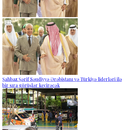
Şahbaz Şərif Səudiyyə Ərəbistanı və Türkiyə liderləri ilə
bir sıra görüşlər keçirəcək