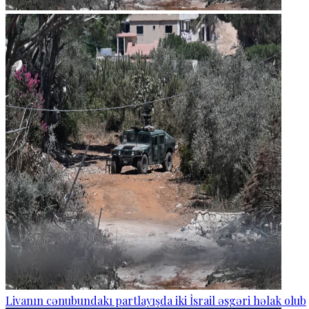
Livanın cənubundakı partlayışda iki İsrail əsgəri həlak olub