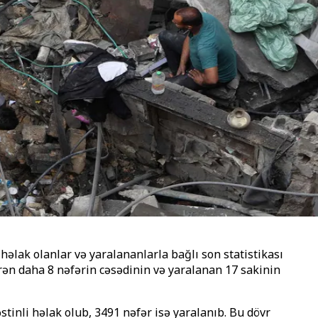
əlak olanlar və yaralananlarla bağlı son statistikası
tirən daha 8 nəfərin cəsədinin və yaralanan 17 sakinin
stinli həlak olub, 3491 nəfər isə yaralanıb. Bu dövr