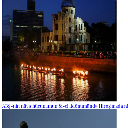
ABŞ-nin nüvə hücumunun 81-ci ildönümündə Hiroşimada nüv