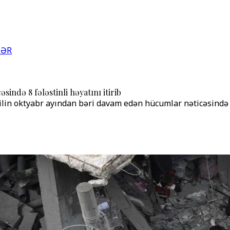
LƏR
sində 8 fələstinli həyatını itirib
ilin oktyabr ayından bəri davam edən hücumlar nəticəsində h