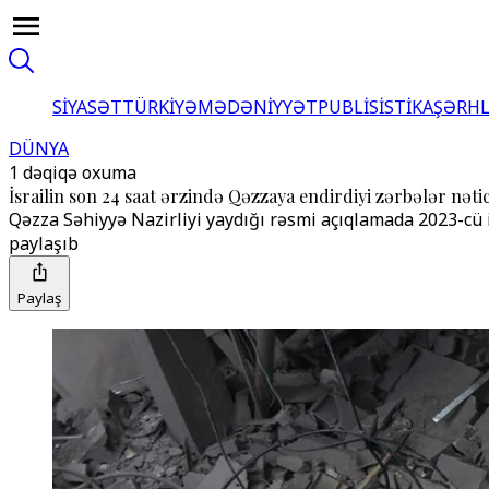
SİYASƏT
TÜRKİYƏ
MƏDƏNİYYƏT
PUBLİSİSTİKA
ŞƏRH
DÜNYA
1 dəqiqə oxuma
İsrailin son 24 saat ərzində Qəzzaya endirdiyi zərbələr nəticə
Qəzza Səhiyyə Nazirliyi yaydığı rəsmi açıqlamada 2023-cü 
paylaşıb
Paylaş