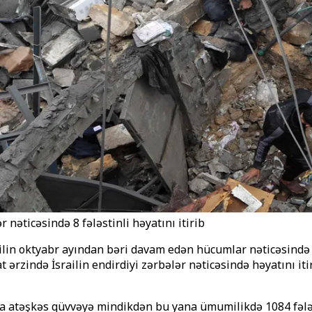
 nəticəsində 8 fələstinli həyatını itirib
ilin oktyabr ayından bəri davam edən hücumlar nəticəsində h
at ərzində İsrailin endirdiyi zərbələr nəticəsində həyatını i
sında atəşkəs qüvvəyə mindikdən bu yana ümumilikdə 1084 fələ