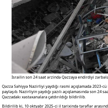
İsrailin son 24 saat ərzində Qəzzaya endirdiyi zərbələr
Qəzza Səhiyyə Nazirliyi yaydığı rəsmi açıqlamada 2023-cü 
paylaşıb. Nazirliyin yaydığı yazılı açıqlamasında son 24 sa
Qəzzadakı xəstəxanalara çatdırıldığı bildirilib.
Bildirilib ki, 10 oktyabr 2025-ci il tarixində tərəflər ara