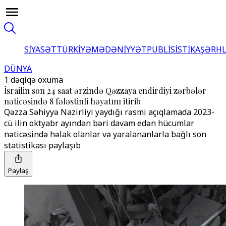
SİYASƏT
TÜRKİYƏ
MƏDƏNİYYƏT
PUBLİSİSTİKA
ŞƏRH
DÜNYA
1 dəqiqə oxuma
İsrailin son 24 saat ərzində Qəzzaya endirdiyi zərbələr
nəticəsində 8 fələstinli həyatını itirib
Qəzza Səhiyyə Nazirliyi yaydığı rəsmi açıqlamada 2023-
cü ilin oktyabr ayından bəri davam edən hücumlar
nəticəsində həlak olanlar və yaralananlarla bağlı son
statistikası paylaşıb
Paylaş