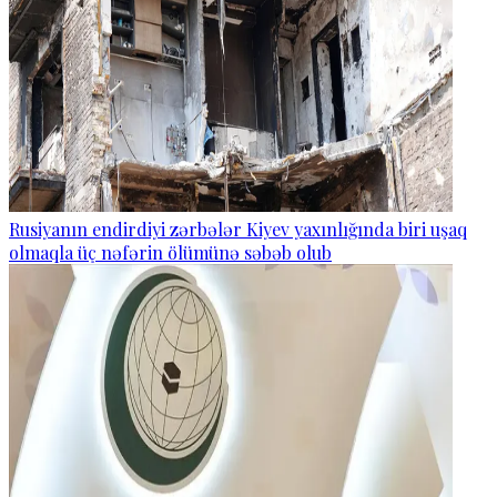
Rusiyanın endirdiyi zərbələr Kiyev yaxınlığında biri uşaq
olmaqla üç nəfərin ölümünə səbəb olub