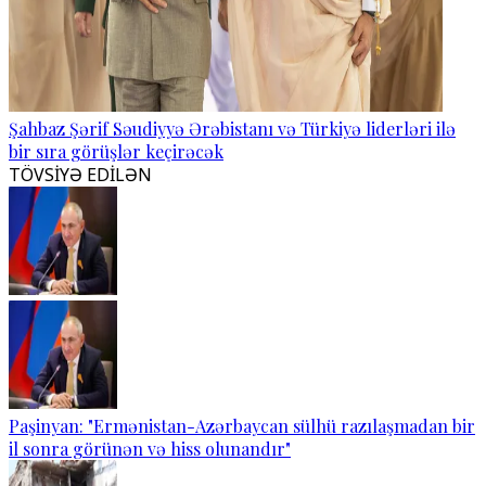
Şahbaz Şərif Səudiyyə Ərəbistanı və Türkiyə liderləri ilə
bir sıra görüşlər keçirəcək
TÖVSİYƏ EDİLƏN
Paşinyan: "Ermənistan-Azərbaycan sülhü razılaşmadan bir
il sonra görünən və hiss olunandır"