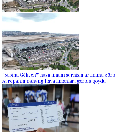
“Sabiha Gökçen” hava limanı sərnişin artımına görə
Avropanın nəhəng hava limanları geridə qoydu