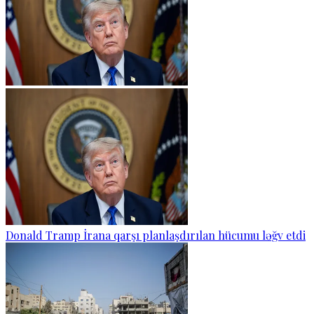
Donald Tramp İrana qarşı planlaşdırılan hücumu ləğv etdi