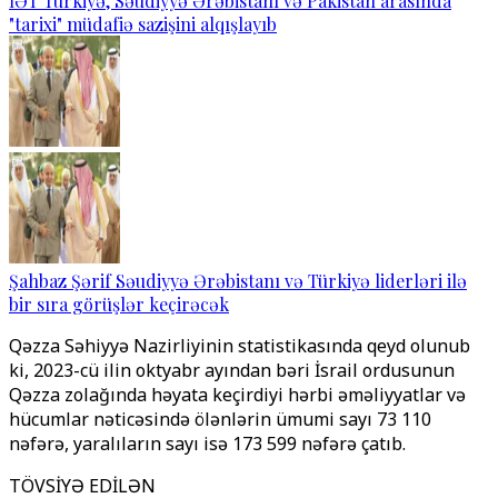
İƏT Türkiyə, Səudiyyə Ərəbistanı və Pakistan arasında
"tarixi" müdafiə sazişini alqışlayıb
Şahbaz Şərif Səudiyyə Ərəbistanı və Türkiyə liderləri ilə
bir sıra görüşlər keçirəcək
Qəzza Səhiyyə Nazirliyinin statistikasında qeyd olunub
ki, 2023-cü ilin oktyabr ayından bəri İsrail ordusunun
Qəzza zolağında həyata keçirdiyi hərbi əməliyyatlar və
hücumlar nəticəsində ölənlərin ümumi sayı 73 110
nəfərə, yaralıların sayı isə 173 599 nəfərə çatıb.
TÖVSİYƏ EDİLƏN