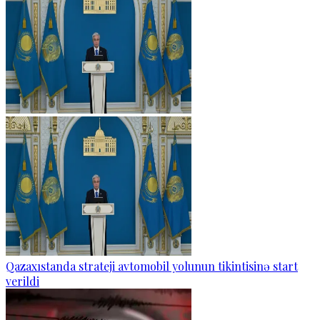
Qazaxıstanda strateji avtomobil yolunun tikintisinə start
verildi