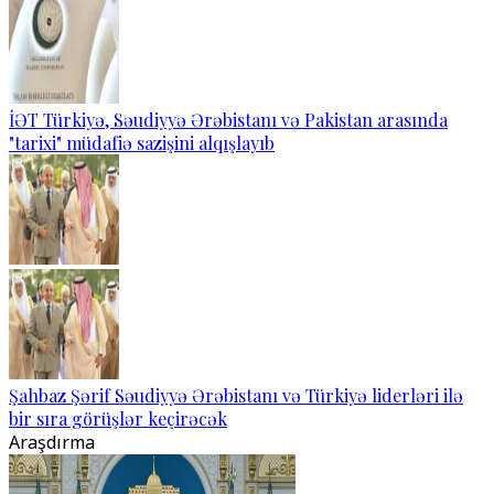
İƏT Türkiyə, Səudiyyə Ərəbistanı və Pakistan arasında
"tarixi" müdafiə sazişini alqışlayıb
Şahbaz Şərif Səudiyyə Ərəbistanı və Türkiyə liderləri ilə
bir sıra görüşlər keçirəcək
Araşdırma