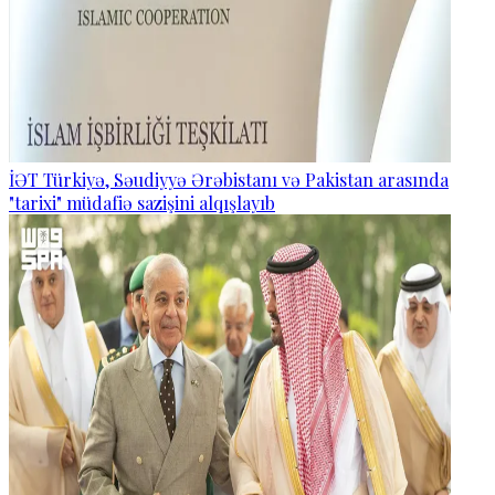
İƏT Türkiyə, Səudiyyə Ərəbistanı və Pakistan arasında
"tarixi" müdafiə sazişini alqışlayıb