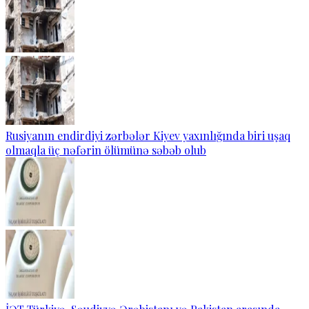
Rusiyanın endirdiyi zərbələr Kiyev yaxınlığında biri uşaq
olmaqla üç nəfərin ölümünə səbəb olub