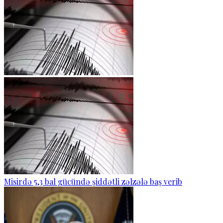
Misirdə 5,3 bal gücündə şiddətli zəlzələ baş verib