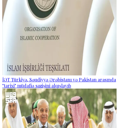
İƏT Türkiyə, Səudiyyə Ərəbistanı və Pakistan arasında
"tarixi" müdafiə sazişini alqışlayıb