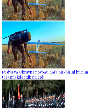
Rusiya və Ukrayna növbəti dəfə bir-birini hücum
törətməkdə ittiham etdi