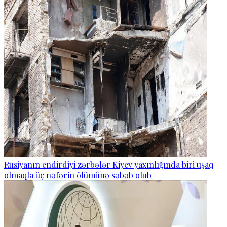
Rusiyanın endirdiyi zərbələr Kiyev yaxınlığında biri uşaq
olmaqla üç nəfərin ölümünə səbəb olub