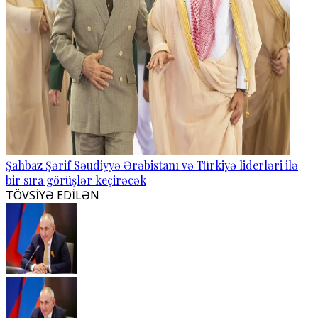
Şahbaz Şərif Səudiyyə Ərəbistanı və Türkiyə liderləri ilə
bir sıra görüşlər keçirəcək
TÖVSİYƏ EDİLƏN