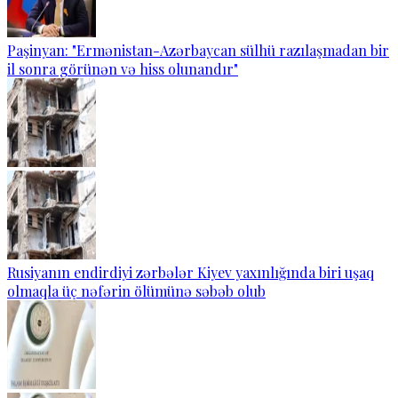
Paşinyan: "Ermənistan-Azərbaycan sülhü razılaşmadan bir
il sonra görünən və hiss olunandır"
Rusiyanın endirdiyi zərbələr Kiyev yaxınlığında biri uşaq
olmaqla üç nəfərin ölümünə səbəb olub