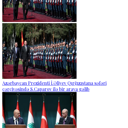
Azərbaycan Prezidenti İ.Əliyev Qırğızıstana səfəri
çərçivəsində S.Caparov ilə bir araya gəlib