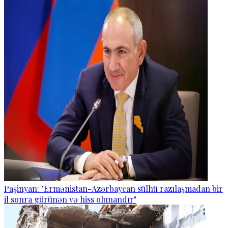
Paşinyan: "Ermənistan-Azərbaycan sülhü razılaşmadan bir
il sonra görünən və hiss olunandır"