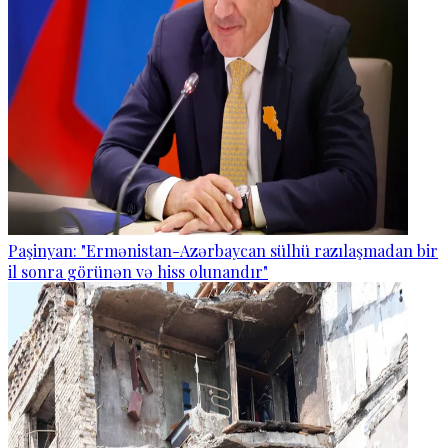
Paşinyan: "Ermənistan-Azərbaycan sülhü razılaşmadan bir
il sonra görünən və hiss olunandır"