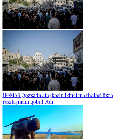
HƏMAS Qəzzada atəşkəsin ikinci mərhələsi üzrə
razılaşmanı qəbul etdi