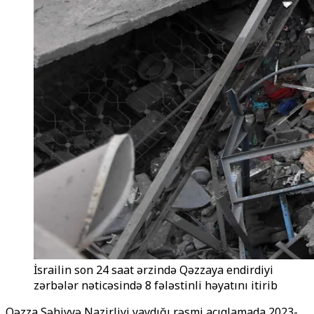
İsrailin son 24 saat ərzində Qəzzaya endirdiyi
zərbələr nəticəsində 8 fələstinli həyatını itirib
Qəzza Səhiyyə Nazirliyi yaydığı rəsmi açıqlamada 2023-