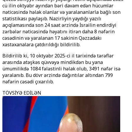
cü ilin oktyabr ayından bəri davam edən hücumlar
nəticəsində həlak olanlar və yaralananlarla bağlı son
statistikası paylaşıb. Nazirliyin yaydığı yazılı
açıqlamasında son 24 saat ərzində İsrailin endirdiyi
zərbələr nəticəsində həyatını itirən daha 8 nəfərin
cəsədinin və yaralanan 17 sakinin Qəzzadakı
xəstəxanalara çatdırıldığı bildirilib.
Bildirilib ki, 10 oktyabr 2025-ci il tarixində tərəflər
arasında atəşkəs qüvvəyə mindikdən bu yana
ümumilikdə 1084 fələstinli həlak olub, 3491 nəfər isə
yaralanıb. Bu dövr ərzində dağıntılar altından 799
nəfərin cəsədi çıxarılıb.
TÖVSİYƏ EDİLƏN