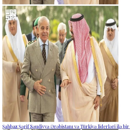
Şahbaz Şərif Səudiyyə Ərəbistanı və Türkiyə liderləri ilə bi