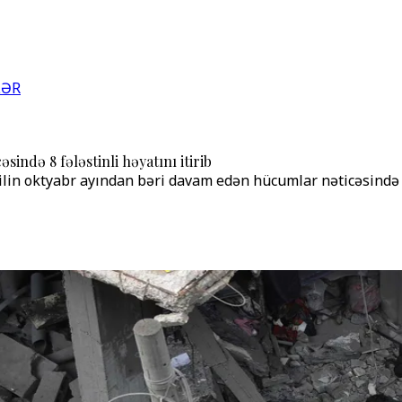
LƏR
sində 8 fələstinli həyatını itirib
ilin oktyabr ayından bəri davam edən hücumlar nəticəsində h