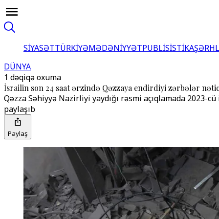
SİYASƏT
TÜRKİYƏ
MƏDƏNİYYƏT
PUBLİSİSTİKA
ŞƏRH
DÜNYA
1 dəqiqə oxuma
İsrailin son 24 saat ərzində Qəzzaya endirdiyi zərbələr nəticə
Qəzza Səhiyyə Nazirliyi yaydığı rəsmi açıqlamada 2023-cü 
paylaşıb
Paylaş