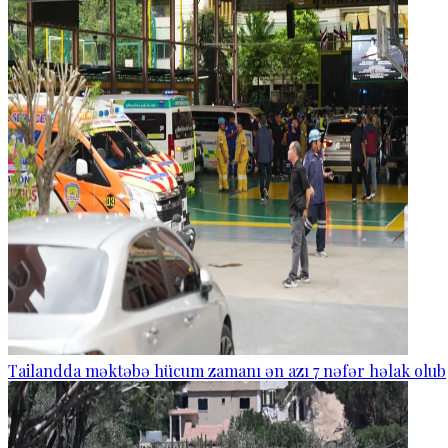
Tailandda məktəbə hücum zamanı ən azı 7 nəfər həlak olub