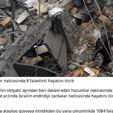
 nəticəsində 8 fələstinli həyatını itirib
ilin oktyabr ayından bəri davam edən hücumlar nəticəsində h
at ərzində İsrailin endirdiyi zərbələr nəticəsində həyatını i
sında atəşkəs qüvvəyə mindikdən bu yana ümumilikdə 1084 fələ