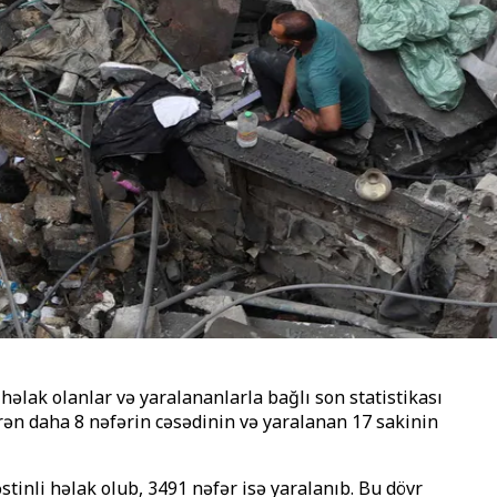
əlak olanlar və yaralananlarla bağlı son statistikası
tirən daha 8 nəfərin cəsədinin və yaralanan 17 sakinin
stinli həlak olub, 3491 nəfər isə yaralanıb. Bu dövr