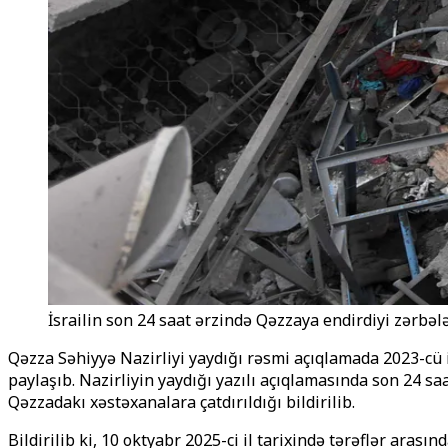
İsrailin son 24 saat ərzində Qəzzaya endirdiyi zərbələr
Qəzza Səhiyyə Nazirliyi yaydığı rəsmi açıqlamada 2023-cü 
paylaşıb. Nazirliyin yaydığı yazılı açıqlamasında son 24 sa
Qəzzadakı xəstəxanalara çatdırıldığı bildirilib.
Bildirilib ki, 10 oktyabr 2025-ci il tarixində tərəflər ara