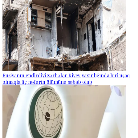
Rusiyanın endirdiyi zərbələr Kiyev yaxınlığında biri uşaq
olmaqla üç nəfərin ölümünə səbəb olub