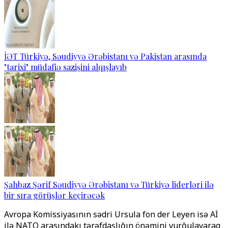
İƏT Türkiyə, Səudiyyə Ərəbistanı və Pakistan arasında
"tarixi" müdafiə sazişini alqışlayıb
Şahbaz Şərif Səudiyyə Ərəbistanı və Türkiyə liderləri ilə
bir sıra görüşlər keçirəcək
Avropa Komissiyasının sədri Ursula fon der Leyen isə Aİ
ilə NATO arasındakı tərəfdaşlığın önəmini vurğulayaraq