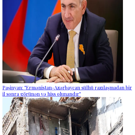
Paşinyan: "Ermənistan-Azərbaycan sülhü razılaşmadan bir
il sonra görünən və hiss olunandır"