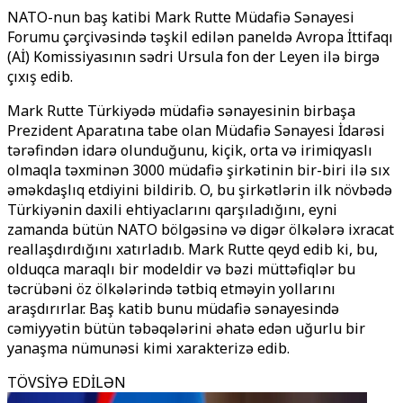
NATO-nun baş katibi Mark Rutte Müdafiə Sənayesi
Forumu çərçivəsində təşkil edilən paneldə Avropa İttifaqı
(Aİ) Komissiyasının sədri Ursula fon der Leyen ilə birgə
çıxış edib.
Mark Rutte Türkiyədə müdafiə sənayesinin birbaşa
Prezident Aparatına tabe olan Müdafiə Sənayesi İdarəsi
tərəfindən idarə olunduğunu, kiçik, orta və irimiqyaslı
olmaqla təxminən 3000 müdafiə şirkətinin bir-biri ilə sıx
əməkdaşlıq etdiyini bildirib. O, bu şirkətlərin ilk növbədə
Türkiyənin daxili ehtiyaclarını qarşıladığını, eyni
zamanda bütün NATO bölgəsinə və digər ölkələrə ixracat
reallaşdırdığını xatırladıb. Mark Rutte qeyd edib ki, bu,
olduqca maraqlı bir modeldir və bəzi müttəfiqlər bu
təcrübəni öz ölkələrində tətbiq etməyin yollarını
araşdırırlar. Baş katib bunu müdafiə sənayesində
cəmiyyətin bütün təbəqələrini əhatə edən uğurlu bir
yanaşma nümunəsi kimi xarakterizə edib.
TÖVSİYƏ EDİLƏN