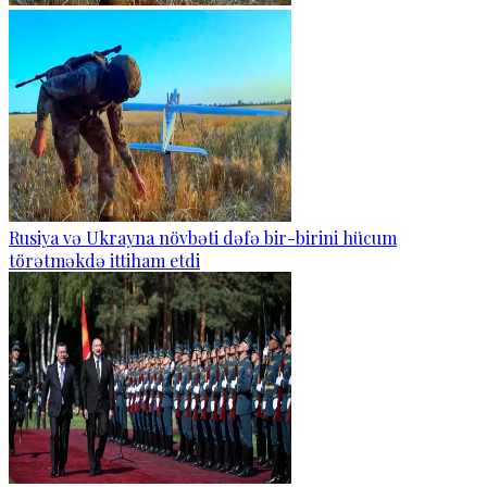
Rusiya və Ukrayna növbəti dəfə bir-birini hücum
törətməkdə ittiham etdi