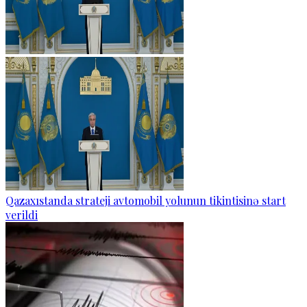
Qazaxıstanda strateji avtomobil yolunun tikintisinə start
verildi