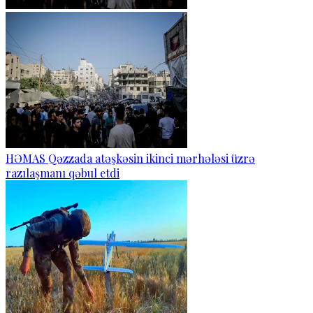
HƏMAS Qəzzada atəşkəsin ikinci mərhələsi üzrə
razılaşmanı qəbul etdi