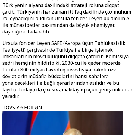
Türkiyənin alyans daxilindəki strateji roluna diqqət
çəkib. Türkiyənin hər zaman ittifaq daxilində çox mühüm
rol oynadığını bildirən Ursula fon der Leyen bu amilin Aİ
ilə münasibətlər baxımından da böyük əhəmiyyət
daşıdığını ifadə edib.
Ursula fon der Leyen SAFE (Avropa üçün Təhlükəsizlik
Fəaliyyəti) çərçivəsində Türkiyə ilə birgə işləmək
imkanlarının mövcudluğunu diqqətə çatdırıb. Komissiya
sədri həmçinin bildirib ki, 2030-cu ilə qədər nəzərdə
tutulan 800 milyard avroluq investisiya paketi üzv
dövlətlərin müdafiə büdcələrini hansı sahələrə
yönəldəcəkləri ilə bağlı qərarlarından asılıdır və bu
layihə Türkiyə ilə çox sıx əməkdaşlıq üçün geniş imkanlar
yaradır.
TÖVSİYƏ EDİLƏN