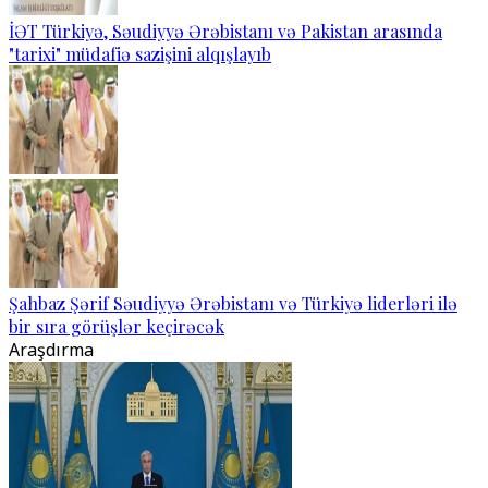
İƏT Türkiyə, Səudiyyə Ərəbistanı və Pakistan arasında
"tarixi" müdafiə sazişini alqışlayıb
Şahbaz Şərif Səudiyyə Ərəbistanı və Türkiyə liderləri ilə
bir sıra görüşlər keçirəcək
Araşdırma