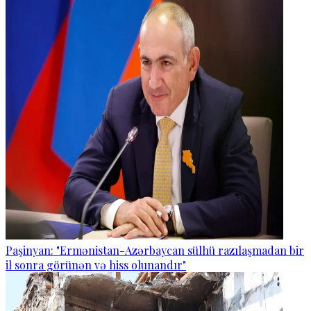
Paşinyan: "Ermənistan-Azərbaycan sülhü razılaşmadan bir
il sonra görünən və hiss olunandır"