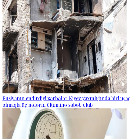
Rusiyanın endirdiyi zərbələr Kiyev yaxınlığında biri uşaq
olmaqla üç nəfərin ölümünə səbəb olub