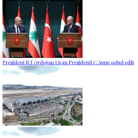
Prezident R.T.Ərdoğan Livan Prezidenti C.Aunu qəbul edib