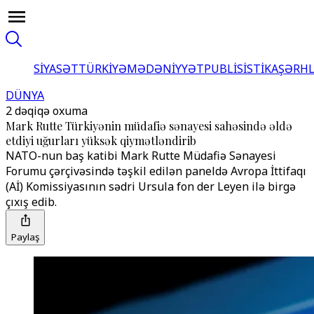
SİYASƏT
TÜRKİYƏ
MƏDƏNİYYƏT
PUBLİSİSTİKA
ŞƏRH
DÜNYA
2 dəqiqə oxuma
Mark Rutte Türkiyənin müdafiə sənayesi sahəsində əldə
etdiyi uğurları yüksək qiymətləndirib
NATO-nun baş katibi Mark Rutte Müdafiə Sənayesi
Forumu çərçivəsində təşkil edilən paneldə Avropa İttifaqı
(Aİ) Komissiyasının sədri Ursula fon der Leyen ilə birgə
çıxış edib.
Paylaş