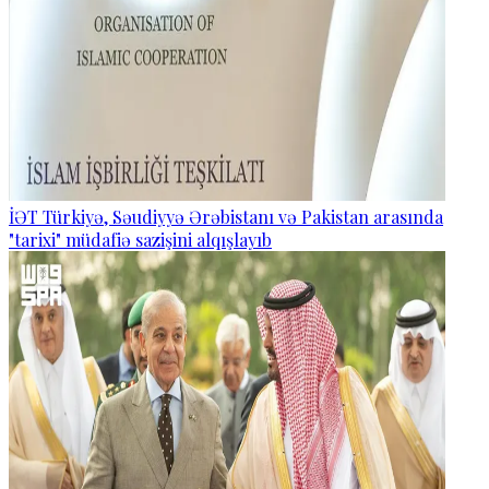
İƏT Türkiyə, Səudiyyə Ərəbistanı və Pakistan arasında
"tarixi" müdafiə sazişini alqışlayıb