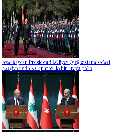
Azərbaycan Prezidenti İ.Əliyev Qırğızıstana səfəri
çərçivəsində S.Caparov ilə bir araya gəlib