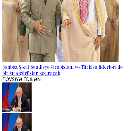
Şahbaz Şərif Səudiyyə Ərəbistanı və Türkiyə liderləri ilə
bir sıra görüşlər keçirəcək
TÖVSİYƏ EDİLƏN