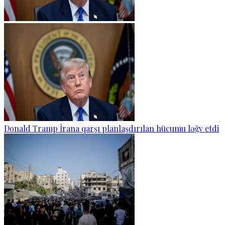
Donald Tramp İrana qarşı planlaşdırılan hücumu ləğv etdi