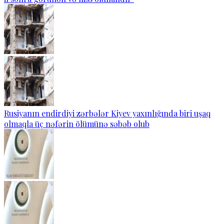
Rusiyanın endirdiyi zərbələr Kiyev yaxınlığında biri uşaq
olmaqla üç nəfərin ölümünə səbəb olub