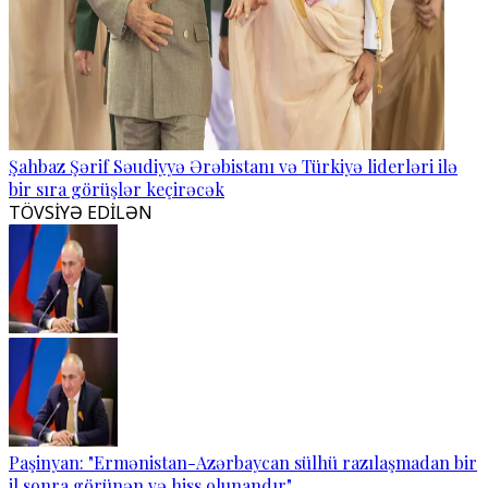
Şahbaz Şərif Səudiyyə Ərəbistanı və Türkiyə liderləri ilə
bir sıra görüşlər keçirəcək
TÖVSİYƏ EDİLƏN
Paşinyan: "Ermənistan-Azərbaycan sülhü razılaşmadan bir
il sonra görünən və hiss olunandır"