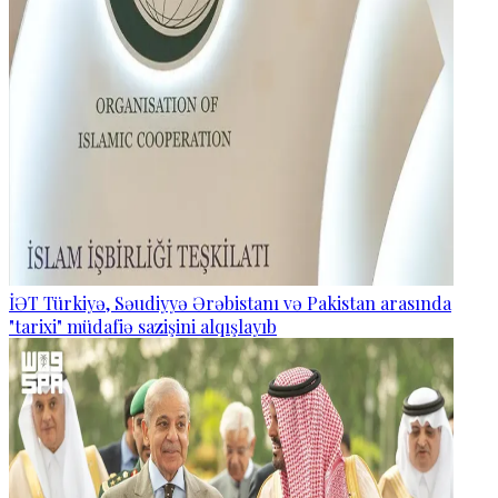
İƏT Türkiyə, Səudiyyə Ərəbistanı və Pakistan arasında
"tarixi" müdafiə sazişini alqışlayıb