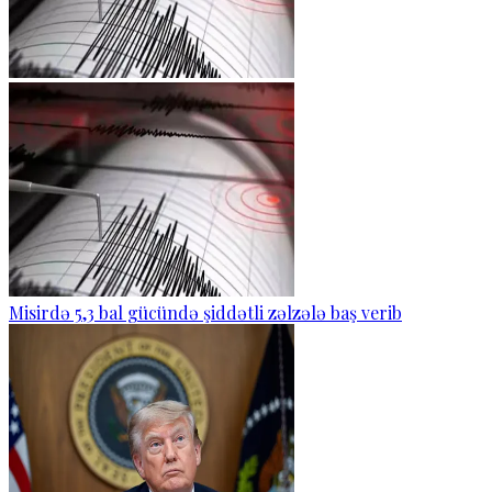
Misirdə 5,3 bal gücündə şiddətli zəlzələ baş verib