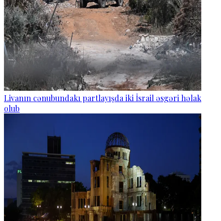
Livanın cənubundakı partlayışda iki İsrail əsgəri həlak
olub