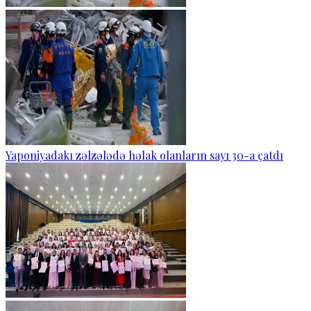
Yaponiyadakı zəlzələdə həlak olanların sayı 30-a çatdı