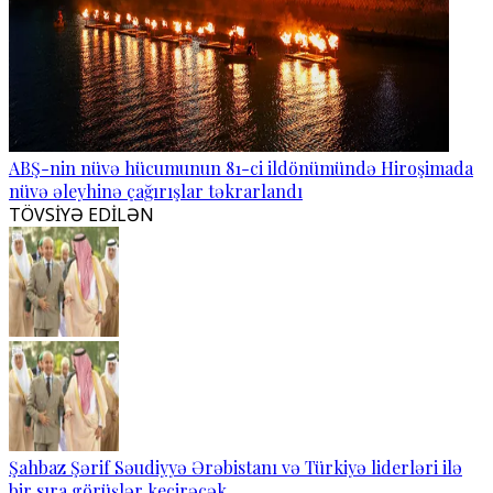
ABŞ-nin nüvə hücumunun 81-ci ildönümündə Hiroşimada
nüvə əleyhinə çağırışlar təkrarlandı
TÖVSİYƏ EDİLƏN
Şahbaz Şərif Səudiyyə Ərəbistanı və Türkiyə liderləri ilə
bir sıra görüşlər keçirəcək