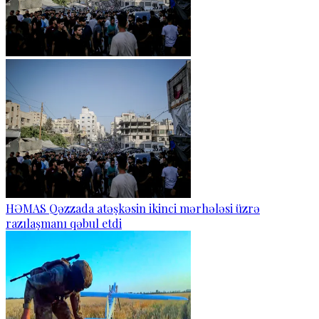
HƏMAS Qəzzada atəşkəsin ikinci mərhələsi üzrə
razılaşmanı qəbul etdi