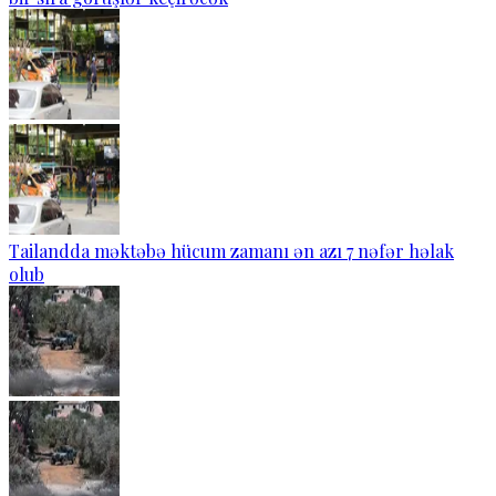
Tailandda məktəbə hücum zamanı ən azı 7 nəfər həlak
olub