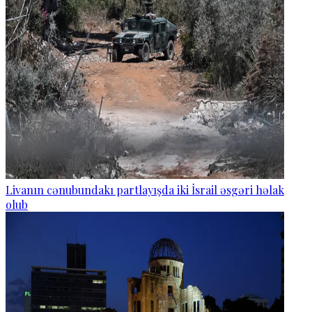
Livanın cənubundakı partlayışda iki İsrail əsgəri həlak
olub