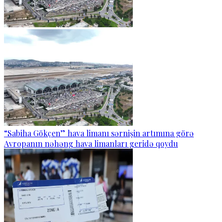
“Sabiha Gökçen” hava limanı sərnişin artımına görə
Avropanın nəhəng hava limanları geridə qoydu