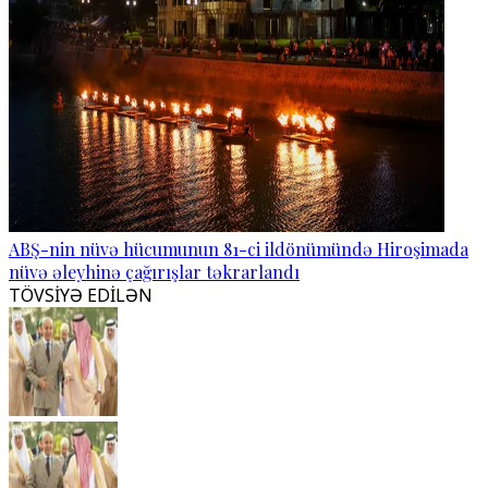
ABŞ-nin nüvə hücumunun 81-ci ildönümündə Hiroşimada
nüvə əleyhinə çağırışlar təkrarlandı
TÖVSİYƏ EDİLƏN