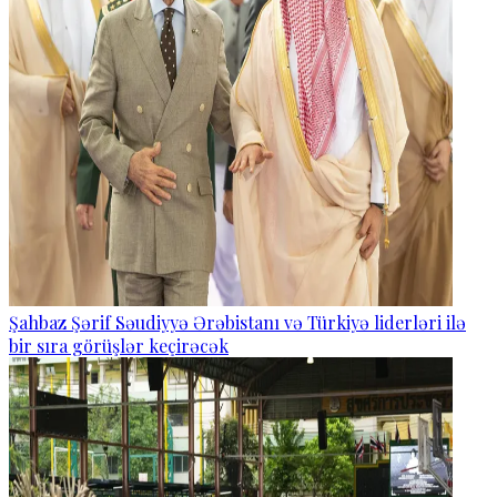
Şahbaz Şərif Səudiyyə Ərəbistanı və Türkiyə liderləri ilə
bir sıra görüşlər keçirəcək