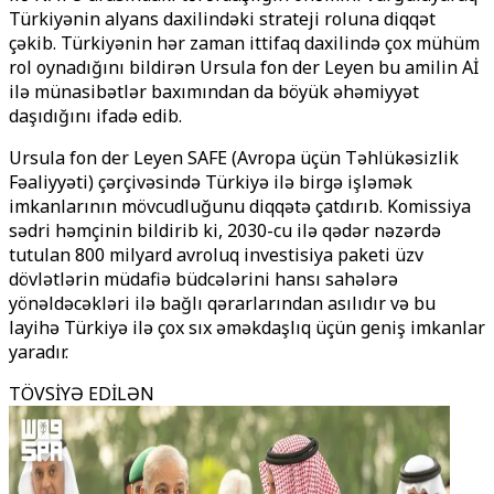
Türkiyənin alyans daxilindəki strateji roluna diqqət
çəkib. Türkiyənin hər zaman ittifaq daxilində çox mühüm
rol oynadığını bildirən Ursula fon der Leyen bu amilin Aİ
ilə münasibətlər baxımından da böyük əhəmiyyət
daşıdığını ifadə edib.
Ursula fon der Leyen SAFE (Avropa üçün Təhlükəsizlik
Fəaliyyəti) çərçivəsində Türkiyə ilə birgə işləmək
imkanlarının mövcudluğunu diqqətə çatdırıb. Komissiya
sədri həmçinin bildirib ki, 2030-cu ilə qədər nəzərdə
tutulan 800 milyard avroluq investisiya paketi üzv
dövlətlərin müdafiə büdcələrini hansı sahələrə
yönəldəcəkləri ilə bağlı qərarlarından asılıdır və bu
layihə Türkiyə ilə çox sıx əməkdaşlıq üçün geniş imkanlar
yaradır.
TÖVSİYƏ EDİLƏN