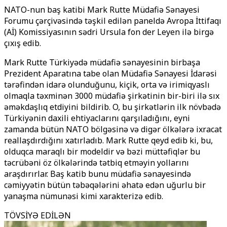
NATO-nun baş katibi Mark Rutte Müdafiə Sənayesi
Forumu çərçivəsində təşkil edilən paneldə Avropa İttifaqı
(Aİ) Komissiyasının sədri Ursula fon der Leyen ilə birgə
çıxış edib.
Mark Rutte Türkiyədə müdafiə sənayesinin birbaşa
Prezident Aparatına tabe olan Müdafiə Sənayesi İdarəsi
tərəfindən idarə olunduğunu, kiçik, orta və irimiqyaslı
olmaqla təxminən 3000 müdafiə şirkətinin bir-biri ilə sıx
əməkdaşlıq etdiyini bildirib. O, bu şirkətlərin ilk növbədə
Türkiyənin daxili ehtiyaclarını qarşıladığını, eyni
zamanda bütün NATO bölgəsinə və digər ölkələrə ixracat
reallaşdırdığını xatırladıb. Mark Rutte qeyd edib ki, bu,
olduqca maraqlı bir modeldir və bəzi müttəfiqlər bu
təcrübəni öz ölkələrində tətbiq etməyin yollarını
araşdırırlar. Baş katib bunu müdafiə sənayesində
cəmiyyətin bütün təbəqələrini əhatə edən uğurlu bir
yanaşma nümunəsi kimi xarakterizə edib.
TÖVSİYƏ EDİLƏN