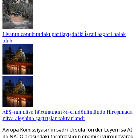
Livanın cənubundakı partlayışda iki İsrail əsgəri həlak
olub
ABŞ-nin nüvə hücumunun 81-ci ildönümündə Hiroşimada
nüvə əleyhinə çağırışlar təkrarlandı
Avropa Komissiyasının sədri Ursula fon der Leyen isə Aİ
ilə NATO arasındakı tərəfdaşlığın önəmini vurğulayaraq