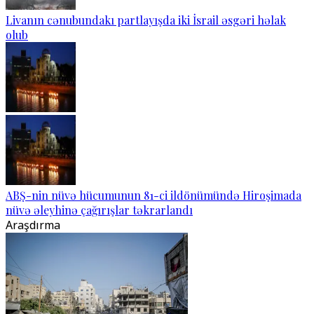
Livanın cənubundakı partlayışda iki İsrail əsgəri həlak
olub
ABŞ-nin nüvə hücumunun 81-ci ildönümündə Hiroşimada
nüvə əleyhinə çağırışlar təkrarlandı
Araşdırma