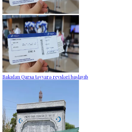
Bakıdan Qarsa təyyarə reysləri başlayıb