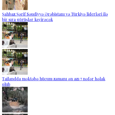
Şahbaz Şərif Səudiyyə Ərəbistanı və Türkiyə liderləri ilə
bir sıra görüşlər keçirəcək
Tailandda məktəbə hücum zamanı ən azı 7 nəfər həlak
olub