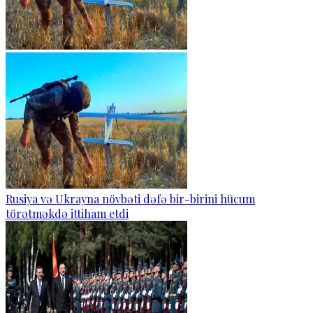
Rusiya və Ukrayna növbəti dəfə bir-birini hücum
törətməkdə ittiham etdi