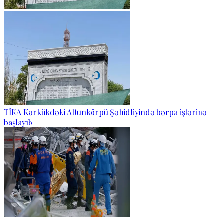
TİKA Kərkükdəki Altunkörpü Şəhidliyində bərpa işlərinə
başlayıb