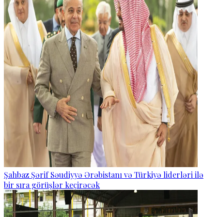
Şahbaz Şərif Səudiyyə Ərəbistanı və Türkiyə liderləri ilə
bir sıra görüşlər keçirəcək