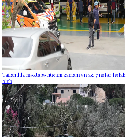
Tailandda məktəbə hücum zamanı ən azı 7 nəfər həlak
olub