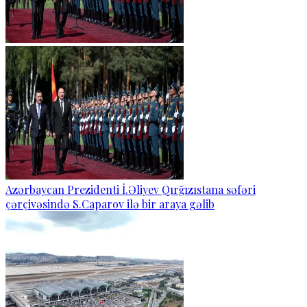
Azərbaycan Prezidenti İ.Əliyev Qırğızıstana səfəri
çərçivəsində S.Caparov ilə bir araya gəlib