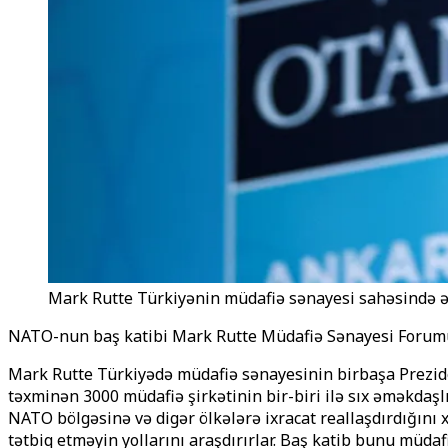
Mark Rutte Türkiyənin müdafiə sənayesi sahəsində əl
NATO-nun baş katibi Mark Rutte Müdafiə Sənayesi Forumu çər
Mark Rutte Türkiyədə müdafiə sənayesinin birbaşa Preziden
təxminən 3000 müdafiə şirkətinin bir-biri ilə sıx əməkdaşlı
NATO bölgəsinə və digər ölkələrə ixracat reallaşdırdığını x
tətbiq etməyin yollarını araşdırırlar. Baş katib bunu müd