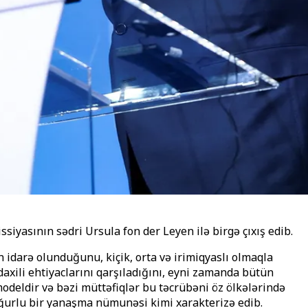
iyasının sədri Ursula fon der Leyen ilə birgə çıxış edib.
idarə olunduğunu, kiçik, orta və irimiqyaslı olmaqla
 daxili ehtiyaclarını qarşıladığını, eyni zamanda bütün
modeldir və bəzi müttəfiqlər bu təcrübəni öz ölkələrində
uğurlu bir yanaşma nümunəsi kimi xarakterizə edib.