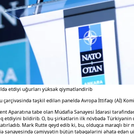
də etdiyi uğurları yüksək qiymətləndirib
çivəsində təşkil edilən paneldə Avropa İttifaqı (Aİ) Komiss
t Aparatına tabe olan Müdafiə Sənayesi İdarəsi tərəfindən 
q etdiyini bildirib. O, bu şirkətlərin ilk növbədə Türkiyənin
atırladıb. Mark Rutte qeyd edib ki, bu, olduqca maraqlı bir 
afiə sənayesində cəmiyyətin bütün təbəqələrini əhatə edən 