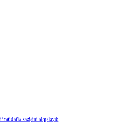
" müdafiə sazişini alqışlayıb