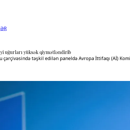
LƏR
yi uğurları yüksək qiymətləndirib
çivəsində təşkil edilən paneldə Avropa İttifaqı (Aİ) Komiss