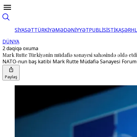
SİYASƏT
TÜRKİYƏ
MƏDƏNİYYƏT
PUBLİSİSTİKA
ŞƏRH
DÜNYA
2 dəqiqə oxuma
Mark Rutte Türkiyənin müdafiə sənayesi sahəsində əldə etdi
NATO-nun baş katibi Mark Rutte Müdafiə Sənayesi Forumu çər
Paylaş