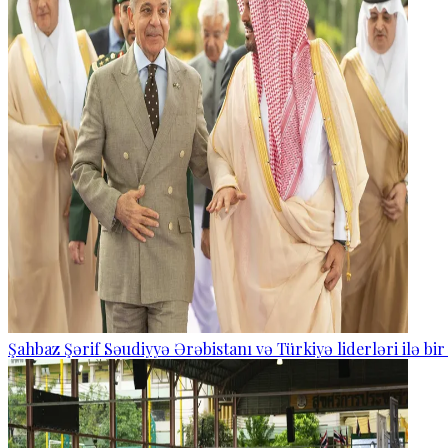
Şahbaz Şərif Səudiyyə Ərəbistanı və Türkiyə liderləri ilə bi