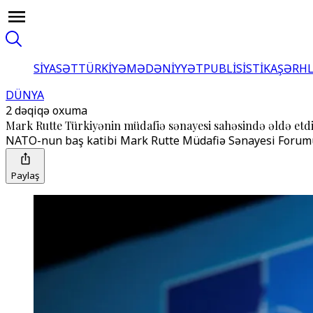
SİYASƏT
TÜRKİYƏ
MƏDƏNİYYƏT
PUBLİSİSTİKA
ŞƏRH
DÜNYA
2 dəqiqə oxuma
Mark Rutte Türkiyənin müdafiə sənayesi sahəsində əldə etdi
NATO-nun baş katibi Mark Rutte Müdafiə Sənayesi Forumu çər
Paylaş