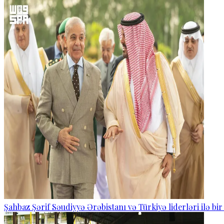
Şahbaz Şərif Səudiyyə Ərəbistanı və Türkiyə liderləri ilə bi