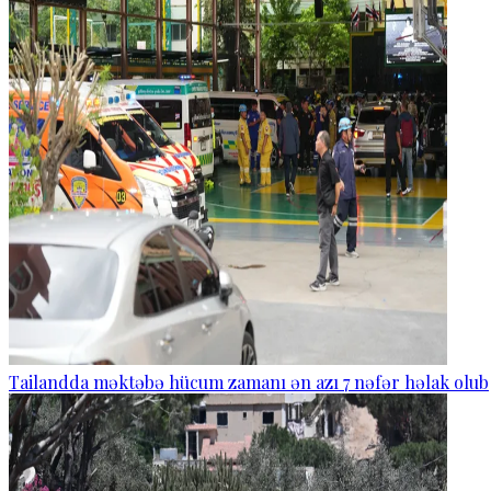
Tailandda məktəbə hücum zamanı ən azı 7 nəfər həlak olub