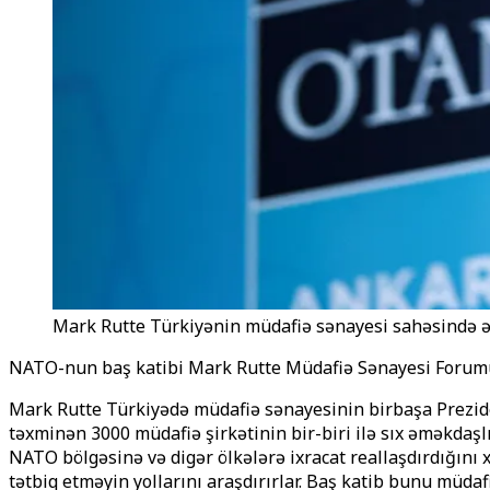
Mark Rutte Türkiyənin müdafiə sənayesi sahəsində əl
NATO-nun baş katibi Mark Rutte Müdafiə Sənayesi Forumu çər
Mark Rutte Türkiyədə müdafiə sənayesinin birbaşa Preziden
təxminən 3000 müdafiə şirkətinin bir-biri ilə sıx əməkdaşlı
NATO bölgəsinə və digər ölkələrə ixracat reallaşdırdığını x
tətbiq etməyin yollarını araşdırırlar. Baş katib bunu müd