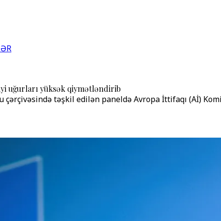
LƏR
yi uğurları yüksək qiymətləndirib
çivəsində təşkil edilən paneldə Avropa İttifaqı (Aİ) Komiss