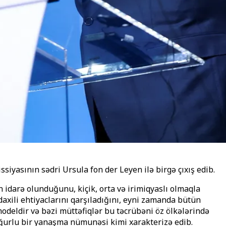
iyasının sədri Ursula fon der Leyen ilə birgə çıxış edib.
idarə olunduğunu, kiçik, orta və irimiqyaslı olmaqla
 daxili ehtiyaclarını qarşıladığını, eyni zamanda bütün
modeldir və bəzi müttəfiqlər bu təcrübəni öz ölkələrində
uğurlu bir yanaşma nümunəsi kimi xarakterizə edib.