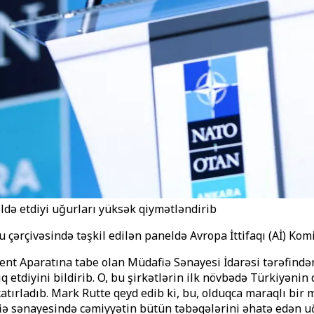
də etdiyi uğurları yüksək qiymətləndirib
çivəsində təşkil edilən paneldə Avropa İttifaqı (Aİ) Komiss
t Aparatına tabe olan Müdafiə Sənayesi İdarəsi tərəfindən 
q etdiyini bildirib. O, bu şirkətlərin ilk növbədə Türkiyənin
atırladıb. Mark Rutte qeyd edib ki, bu, olduqca maraqlı bir 
afiə sənayesində cəmiyyətin bütün təbəqələrini əhatə edən 