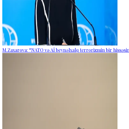
M.Zaxarova: “NATO və Aİ beynəlxalq terrorizmin bir hissəsin