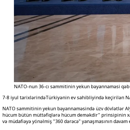
NATO-nun 36-cı sammitinin yekun bəyannaməsi qəb
7-8 iyul tarixlərindəTürkiyənin ev sahibliyində keçirilə
NATO sammitinin yekun bəyannaməsində üzv dövlətlər Alyans
hücum bütün müttəfiqlərə hücum deməkdir" prinsipinin xatır
və müdafiəyə yönəlmiş "360 dərəcə" yanaşmasının davam et