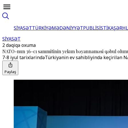
SİYASƏT
TÜRKİYƏ
MƏDƏNİYYƏT
PUBLİSİSTİKA
ŞƏRH
SİYASƏT
2 dəqiqə oxuma
NATO-nun 36-cı sammitinin yekun bəyannaməsi qəbul olun
7-8 iyul tarixlərindəTürkiyənin ev sahibliyində keçirilə
Paylaş