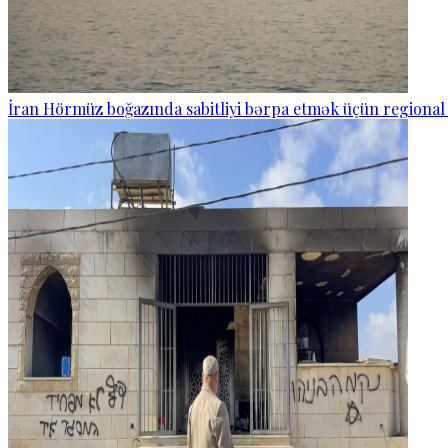
İran Hörmüz boğazında sabitliyi bərpa etmək üçün regional 