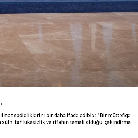
b.
az sadiqliklərini bir daha ifadə ediblər. "Bir müttəfiqə
sülh, təhlükəsizlik və rifahın təməli olduğu, çəkindirmə