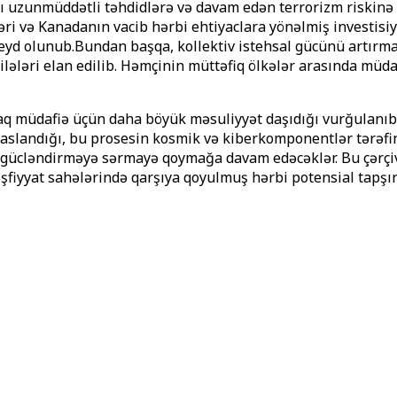
ğı uzunmüddətli təhdidlərə və davam edən terrorizm riskin
ri və Kanadanın vacib hərbi ehtiyaclara yönəlmiş investisiya
 qeyd olunub.Bundan başqa, kollektiv istehsal gücünü artır
ilələri elan edilib. Həmçinin müttəfiq ölkələr arasında mü
rtaq müdafiə üçün daha böyük məsuliyyət daşıdığı vurğulan
slandığı, bu prosesin kosmik və kiberkomponentlər tərəfin
 gücləndirməyə sərmayə qoymağa davam edəcəklər. Bu çərçi
şfiyyat sahələrində qarşıya qoyulmuş hərbi potensial tapşırıq