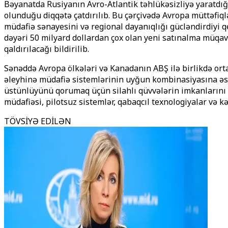
Bəyanatda Rusiyanın Avro-Atlantik təhlükəsizliyə yaratdı
olunduğu diqqətə çatdırılıb. Bu çərçivədə Avropa müttəfiqlə
müdafiə sənayesini və regional dayanıqlığı gücləndirdiyi
dəyəri 50 milyard dollardan çox olan yeni satınalma müqav
qaldırılacağı bildirilib.
Sənəddə Avropa ölkələri və Kanadanın ABŞ ilə birlikdə o
əleyhinə müdafiə sistemlərinin uyğun kombinasiyasına əsa
üstünlüyünü qorumaq üçün silahlı qüvvələrin imkanlarını
müdafiəsi, pilotsuz sistemlər, qabaqcıl texnologiyalar və kə
TÖVSİYƏ EDİLƏN