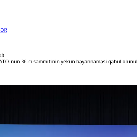
LƏR
ub
n NATO-nun 36-cı sammitinin yekun bəyannaməsi qəbul olunu