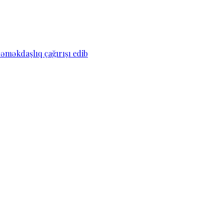
əməkdaşlıq çağırışı edib