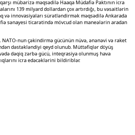
ə qarşı mübarizə məqsədilə Haaqa Müdafiə Paktının icra
larını 139 milyard dollardan çox artırdığı, bu vəsaitlərin
maq və innovasiyaları sürətləndirmək məqsədilə Ankarada
dafiə sənayesi ticarətində mövcud olan maneələrin aradan
ıb. NATO-nun çəkindirmə gücünün nüvə, ənənəvi və raket
dən dəstəkləndiyi qeyd olunub. Müttəfiqlər döyüş
vədə dəqiq zərbə gücü, inteqrasiya olunmuş hava
larını icra edəcəklərini bildiriblər.