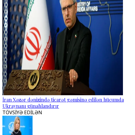
İran Xəzər dənizində ticarət gəmisinə edilən hücumda
Ukraynanı günahlandırır
TÖVSİYƏ EDİLƏN