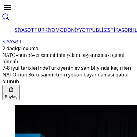
SİYASƏT
TÜRKİYƏ
MƏDƏNİYYƏT
PUBLİSİSTİKA
ŞƏRH
SİYASƏT
2 dəqiqə oxuma
NATO-nun 36-cı sammitinin yekun bəyannaməsi qəbul
olunub
7-8 iyul tarixlərindəTürkiyənin ev sahibliyində keçirilən
NATO-nun 36-cı sammitinin yekun bəyannaməsi qəbul
olunub
Paylaş