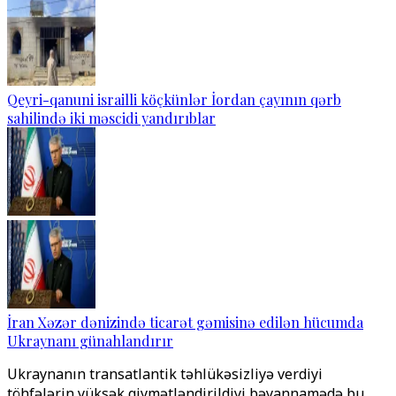
Qeyri-qanuni israilli köçkünlər İordan çayının qərb
sahilində iki məscidi yandırıblar
İran Xəzər dənizində ticarət gəmisinə edilən hücumda
Ukraynanı günahlandırır
Ukraynanın transatlantik təhlükəsizliyə verdiyi
töhfələrin yüksək qiymətləndirildiyi bəyannamədə bu