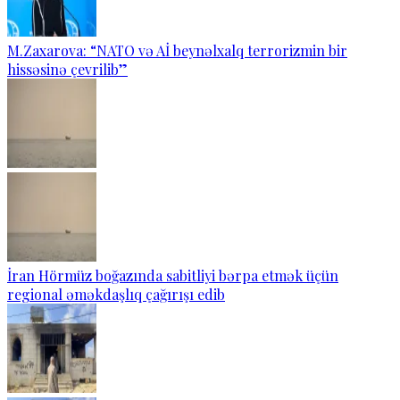
M.Zaxarova: “NATO və Aİ beynəlxalq terrorizmin bir
hissəsinə çevrilib”
İran Hörmüz boğazında sabitliyi bərpa etmək üçün
regional əməkdaşlıq çağırışı edib