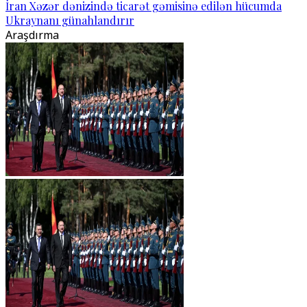
İran Xəzər dənizində ticarət gəmisinə edilən hücumda
Ukraynanı günahlandırır
Araşdırma