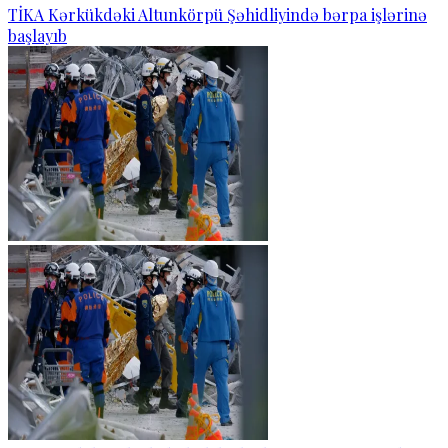
TİKA Kərkükdəki Altunkörpü Şəhidliyində bərpa işlərinə
başlayıb