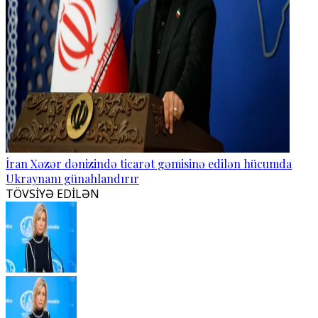
İran Xəzər dənizində ticarət gəmisinə edilən hücumda
Ukraynanı günahlandırır
TÖVSİYƏ EDİLƏN