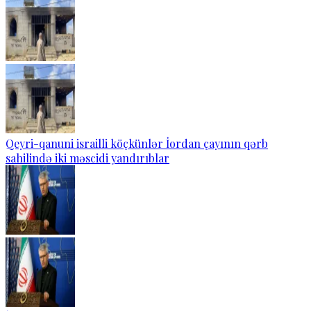
Qeyri-qanuni israilli köçkünlər İordan çayının qərb
sahilində iki məscidi yandırıblar