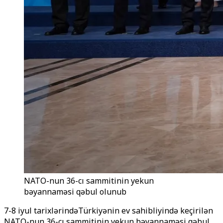
NATO-nun 36-cı sammitinin yekun
bəyannaməsi qəbul olunub
7-8 iyul tarixlərindəTürkiyənin ev sahibliyində keçirilən
NATO-nun 36-cı sammitinin yekun bəyannaməsi qəbul