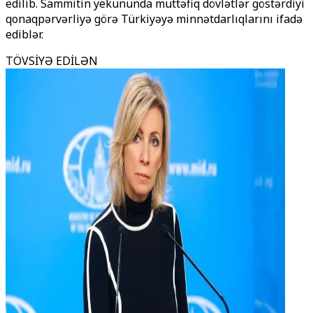
edilib. Sammitin yekununda müttəfiq dövlətlər göstərdiyi
qonaqpərvərliyə görə Türkiyəyə minnətdarlıqlarını ifadə
ediblər.
TÖVSİYƏ EDİLƏN