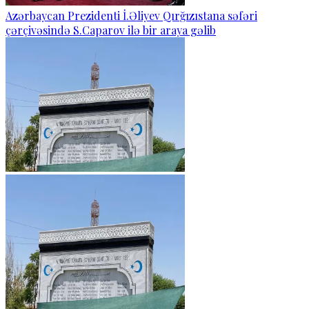
Azərbaycan Prezidenti İ.Əliyev Qırğızıstana səfəri
çərçivəsində S.Caparov ilə bir araya gəlib