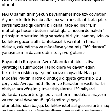
olunub.
NATO sammitinin yekun bəyannaməsində üzv dövlətlər
Alyansın kollektiv müdafiəsinə və transatlantik əlaqələrə
sarsılmaz sadiqliklərini bir daha ifadə ediblər. "Bir
müttəfiqə hücum bütün müttəfiqlərə hücum deməkdir"
prinsipinin xatırladıldığı sənəddə birliyin, həmrəyliyin və
kollektiv gücün sülh, təhlükəsizlik və rifahın təməli
olduğu, çəkindirmə və müdafiəyə yönəlmiş "360 dərəcə"
yanaşmasının davam etdiriləcəyi vurğulanıb.
Bəyanatda Rusiyanın Avro-Atlantik təhlükəsizliyə
yaratdığı uzunmüddətli təhdidlərə və davam edən
terrorizm riskinə qarşı mübarizə məqsədilə Haaqa
Müdafiə Paktının icra olunduğu diqqətə çatdırılıb. Bu
çərçivədə Avropa müttəfiqləri və Kanadanın vacib hərbi
ehtiyaclara yönəlmiş investisiyalarını 139 milyard
dollardan çox artırdığı, bu vəsaitlərin müdafiə sənayesini
və regional dayanıqlığı gücləndirdiyi qeyd
olunub.Bundan başqa, kollektiv istehsal gücünü artırmaq
və innovasiyaları sürətləndirmək məqsədilə Ankarada