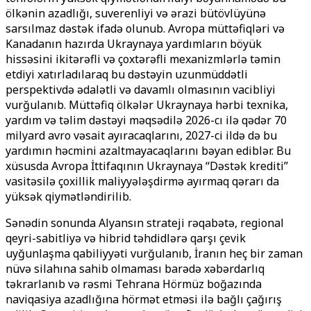
ölkənin azadlığı, suverenliyi və ərazi bütövlüyünə
sarsılmaz dəstək ifadə olunub. Avropa müttəfiqləri və
Kanadanın hazırda Ukraynaya yardımların böyük
hissəsini ikitərəfli və çoxtərəfli mexanizmlərlə təmin
etdiyi xatırladılaraq bu dəstəyin uzunmüddətli
perspektivdə ədalətli və davamlı olmasının vacibliyi
vurğulanıb. Müttəfiq ölkələr Ukraynaya hərbi texnika,
yardım və təlim dəstəyi məqsədilə 2026-cı ilə qədər 70
milyard avro vəsait ayıracaqlarını, 2027-ci ildə də bu
yardımın həcmini azaltmayacaqlarını bəyan ediblər. Bu
xüsusda Avropa İttifaqının Ukraynaya ‘‘Dəstək krediti’’
vasitəsilə çoxillik maliyyələşdirmə ayırmaq qərarı da
yüksək qiymətləndirilib.
Sənədin sonunda Alyansın strateji rəqabətə, regional
qeyri-sabitliyə və hibrid təhdidlərə qarşı çevik
uyğunlaşma qabiliyyəti vurğulanıb, İranın heç bir zaman
nüvə silahına sahib olmaması barədə xəbərdarlıq
təkrarlanıb və rəsmi Tehrana Hörmüz boğazında
naviqasiya azadlığına hörmət etməsi ilə bağlı çağırış