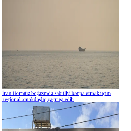
İran Hörmüz boğazında sabitliyi bərpa etmək üçün
regional əməkdaşlıq çağırışı edib