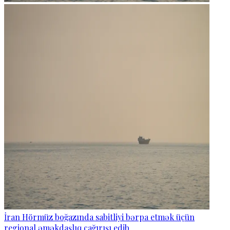
İran Hörmüz boğazında sabitliyi bərpa etmək üçün
regional əməkdaşlıq çağırışı edib