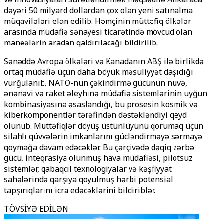
dəyəri 50 milyard dollardan çox olan yeni satınalma
müqavilələri elan edilib. Həmçinin müttəfiq ölkələr
arasında müdafiə sənayesi ticarətində mövcud olan
maneələrin aradan qaldırılacağı bildirilib.
Sənəddə Avropa ölkələri və Kanadanın ABŞ ilə birlikdə
ortaq müdafiə üçün daha böyük məsuliyyət daşıdığı
vurğulanıb. NATO-nun çəkindirmə gücünün nüvə,
ənənəvi və raket əleyhinə müdafiə sistemlərinin uyğun
kombinasiyasına əsaslandığı, bu prosesin kosmik və
kiberkomponentlər tərəfindən dəstəkləndiyi qeyd
olunub. Müttəfiqlər döyüş üstünlüyünü qorumaq üçün
silahlı qüvvələrin imkanlarını gücləndirməyə sərmayə
qoymağa davam edəcəklər. Bu çərçivədə dəqiq zərbə
gücü, inteqrasiya olunmuş hava müdafiəsi, pilotsuz
sistemlər, qabaqcıl texnologiyalar və kəşfiyyat
sahələrində qarşıya qoyulmuş hərbi potensial
tapşırıqlarını icra edəcəklərini bildiriblər.
TÖVSİYƏ EDİLƏN