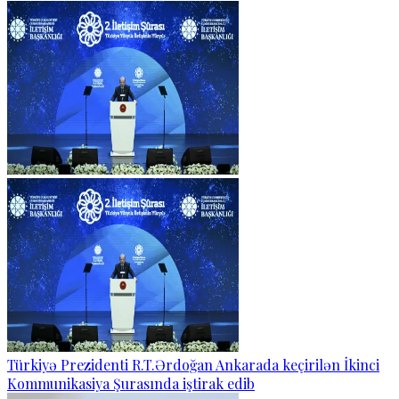
Türkiyə Prezidenti R.T.Ərdoğan Ankarada keçirilən İkinci
Kommunikasiya Şurasında iştirak edib