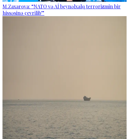
M.Zaxarova: “NATO və Aİ beynəlxalq terrorizmin bir
hissəsinə çevrilib”