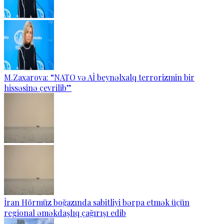
M.Zaxarova: “NATO və Aİ beynəlxalq terrorizmin bir
hissəsinə çevrilib”
İran Hörmüz boğazında sabitliyi bərpa etmək üçün
regional əməkdaşlıq çağırışı edib