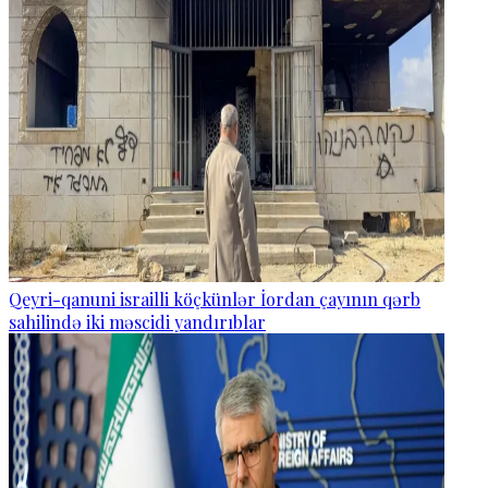
Qeyri-qanuni israilli köçkünlər İordan çayının qərb
sahilində iki məscidi yandırıblar