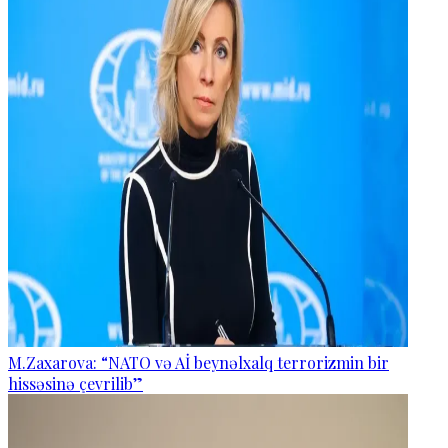
M.Zaxarova: “NATO və Aİ beynəlxalq terrorizmin bir
hissəsinə çevrilib”