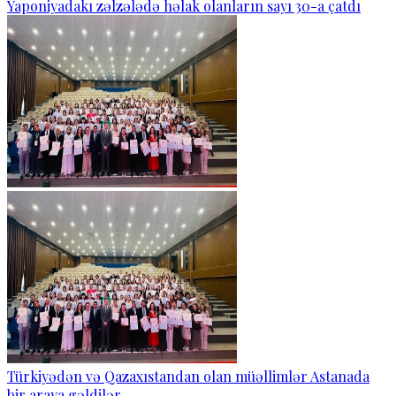
Yaponiyadakı zəlzələdə həlak olanların sayı 30-a çatdı
Türkiyədən və Qazaxıstandan olan müəllimlər Astanada
bir araya gəldilər