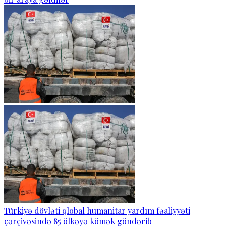
Türkiyə dövləti qlobal humanitar yardım fəaliyyəti
çərçivəsində 85 ölkəyə kömək göndərib