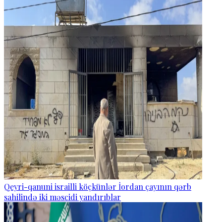
Qeyri-qanuni israilli köçkünlər İordan çayının qərb
sahilində iki məscidi yandırıblar