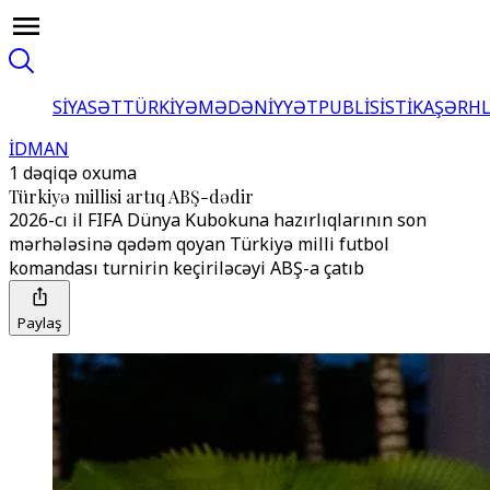
SİYASƏT
TÜRKİYƏ
MƏDƏNİYYƏT
PUBLİSİSTİKA
ŞƏRH
İDMAN
1 dəqiqə oxuma
Türkiyə millisi artıq ABŞ-dədir
2026-cı il FIFA Dünya Kubokuna hazırlıqlarının son
mərhələsinə qədəm qoyan Türkiyə milli futbol
komandası turnirin keçiriləcəyi ABŞ-a çatıb
Paylaş