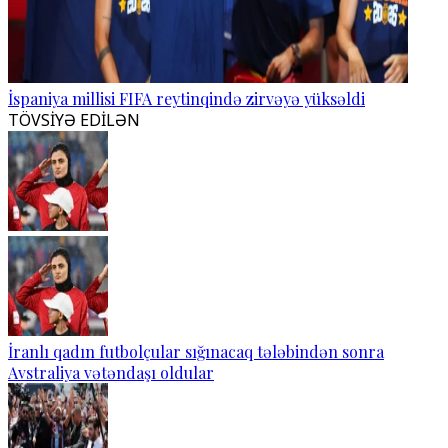
İspaniya millisi FIFA reytinqində zirvəyə yüksəldi
TÖVSİYƏ EDİLƏN
İranlı qadın futbolçular sığınacaq tələbindən sonra
Avstraliya vətəndaşı oldular