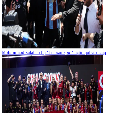
Məhəmməd Salah artıq "Trabzonspor" üçün qol vuracaq