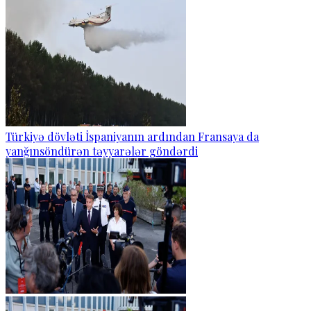
Türkiyə dövləti İspaniyanın ardından Fransaya da
yanğınsöndürən təyyarələr göndərdi