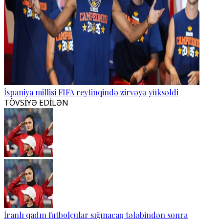
İspaniya millisi FIFA reytinqində zirvəyə yüksəldi
TÖVSİYƏ EDİLƏN
İranlı qadın futbolçular sığınacaq tələbindən sonra