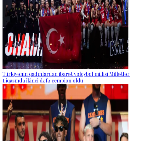
Türkiyənin qadınlardan ibarət voleybol millisi Millətlər
Liqasında ikinci dəfə çempion oldu