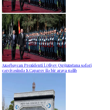
Azərbaycan Prezidenti İ.Əliyev Qırğızıstana səfəri
çərçivəsində S.Caparov ilə bir araya gəlib