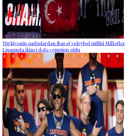
Türkiyənin qadınlardan ibarət voleybol millisi Millətlər
Liqasında ikinci dəfə çempion oldu