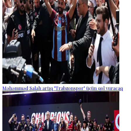
Məhəmməd Salah artıq "Trabzonspor" üçün qol vuracaq