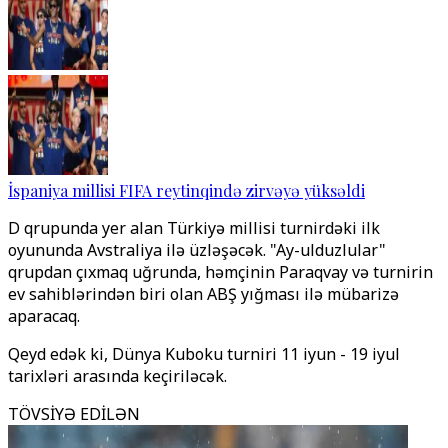
İspaniya millisi FIFA reytinqində zirvəyə yüksəldi
D qrupunda yer alan Türkiyə millisi turnirdəki ilk
oyununda Avstraliya ilə üzləşəcək. "Ay-ulduzlular"
qrupdan çıxmaq uğrunda, həmçinin Paraqvay və turnirin
ev sahiblərindən biri olan ABŞ yığması ilə mübarizə
aparacaq.
Qeyd edək ki, Dünya Kuboku turniri 11 iyun - 19 iyul
tarixləri arasında keçiriləcək.
TÖVSİYƏ EDİLƏN