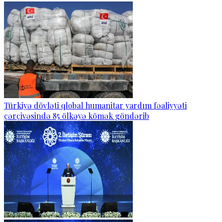
Türkiyə dövləti qlobal humanitar yardım fəaliyyəti
çərçivəsində 85 ölkəyə kömək göndərib