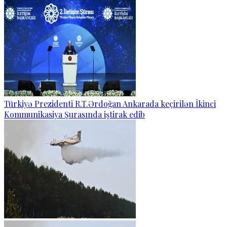
Türkiyə Prezidenti R.T.Ərdoğan Ankarada keçirilən İkinci
Kommunikasiya Şurasında iştirak edib