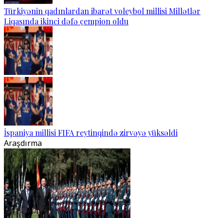
Türkiyənin qadınlardan ibarət voleybol millisi Millətlər
Liqasında ikinci dəfə çempion oldu
İspaniya millisi FIFA reytinqində zirvəyə yüksəldi
Araşdırma