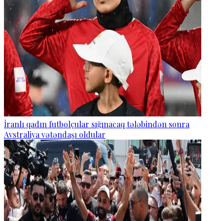
İranlı qadın futbolçular sığınacaq tələbindən sonra
Avstraliya vətəndaşı oldular