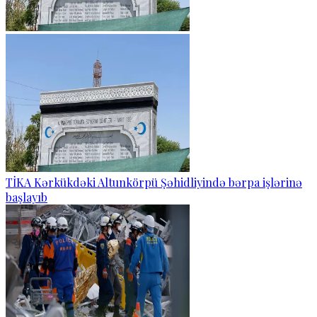
TİKA Kərkükdəki Altunkörpü Şəhidliyində bərpa işlərinə
başlayıb