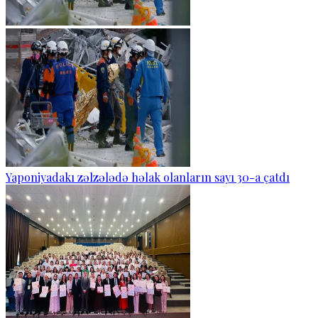
Yaponiyadakı zəlzələdə həlak olanların sayı 30-a çatdı