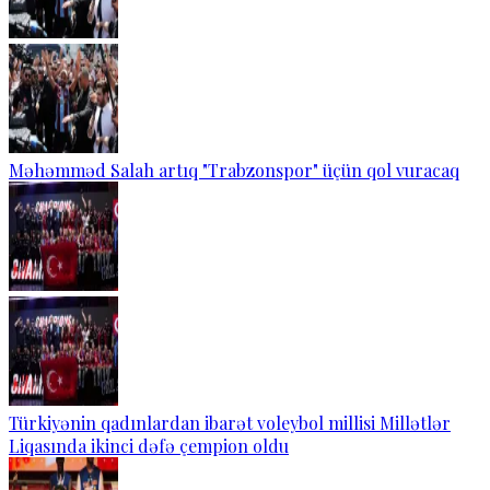
Məhəmməd Salah artıq "Trabzonspor" üçün qol vuracaq
Türkiyənin qadınlardan ibarət voleybol millisi Millətlər
Liqasında ikinci dəfə çempion oldu