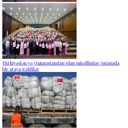
Türkiyədən və Qazaxıstandan olan müəllimlər Astanada
bir araya gəldilər