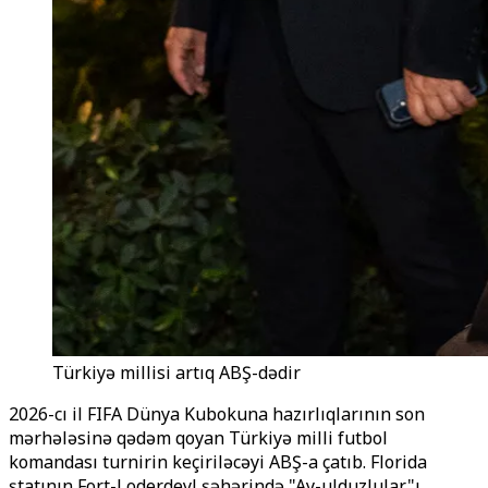
Türkiyə millisi artıq ABŞ-dədir
2026-cı il FIFA Dünya Kubokuna hazırlıqlarının son
mərhələsinə qədəm qoyan Türkiyə milli futbol
komandası turnirin keçiriləcəyi ABŞ-a çatıb. Florida
ştatının Fort-Loderdeyl şəhərində "Ay-ulduzlular"ı