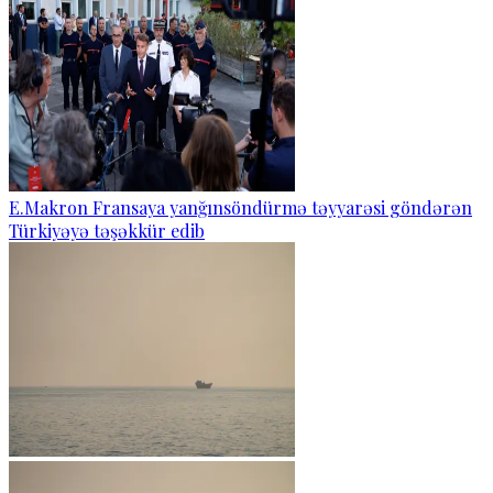
E.Makron Fransaya yanğınsöndürmə təyyarəsi göndərən
Türkiyəyə təşəkkür edib