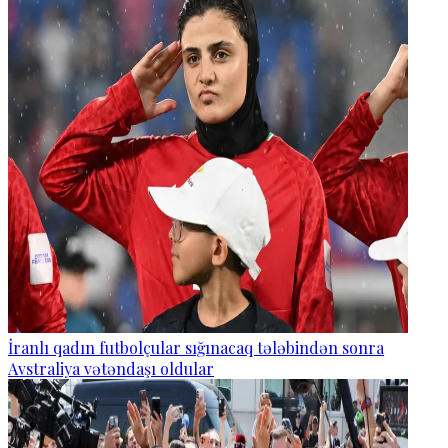
İranlı qadın futbolçular sığınacaq tələbindən sonra
Avstraliya vətəndaşı oldular