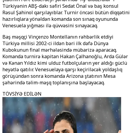
Türkiyənin ABŞ-dakı səfiri Sedat Önal və baş konsul
Rəsul Şahinol qarşılayıblar. Turnir öncəsi bütün diqqətini
hazırlıqlara yönəldən komanda son sınaq oyununda
Venesuela yığması ilə qüvvəsini sınayacaq.
Baş məşqçi Vinçenzo Montellanın rəhbərlik etdiyi
Türkiyə millisi 2002-ci ildən bəri ilk dəfə Dünya
Kubokunun final mərhələsində mübarizə aparacaq.
Komanda turnirə kapitan Hakan Çalhanoğlu, Arda Gülər
və Kənan Yıldız kimi ulduz futbolçuların yer aldığı güclü
heyətlə qatılır. Venesuelaya qarşı keçiriləcək yoldaşlıq
görüşündən sonra komanda Arizona ştatının Mesa
şəhərində təlim-məşq toplanışına başlayacaq.
TÖVSİYƏ EDİLƏN