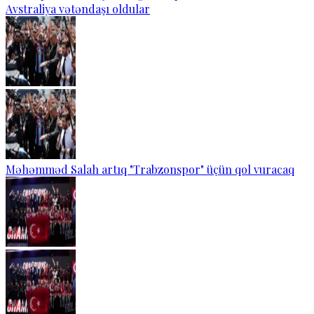
Avstraliya vətəndaşı oldular
Məhəmməd Salah artıq "Trabzonspor" üçün qol vuracaq