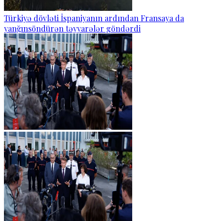
Türkiyə dövləti İspaniyanın ardından Fransaya da
yanğınsöndürən təyyarələr göndərdi