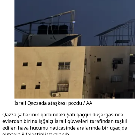
İsrail Qəzzada atəşkəsi pozdu / AA
Qəzza şəhərinin qərbindəki Şati qaçqın düşərgəsində
evlərdən birinə işğalçı İsrail qüvvələri tərəfindən təşkil
edilən hava hücumu nəticəsində aralarında bir uşaq da
olmaqla 9 fələstinli yaralanıb.