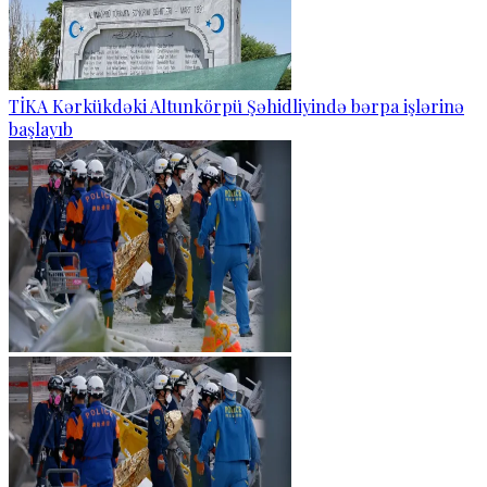
TİKA Kərkükdəki Altunkörpü Şəhidliyində bərpa işlərinə
başlayıb