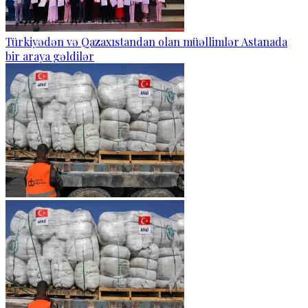
Türkiyədən və Qazaxıstandan olan müəllimlər Astanada
bir araya gəldilər