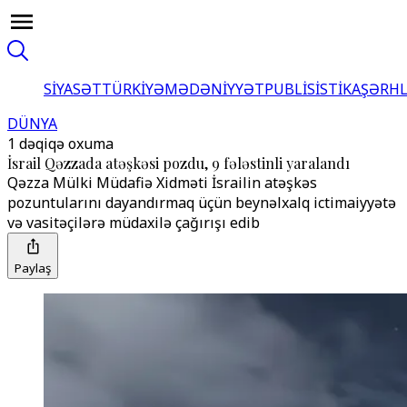
SİYASƏT
TÜRKİYƏ
MƏDƏNİYYƏT
PUBLİSİSTİKA
ŞƏRH
DÜNYA
1 dəqiqə oxuma
İsrail Qəzzada atəşkəsi pozdu, 9 fələstinli yaralandı
Qəzza Mülki Müdafiə Xidməti İsrailin atəşkəs
pozuntularını dayandırmaq üçün beynəlxalq ictimaiyyətə
və vasitəçilərə müdaxilə çağırışı edib
Paylaş