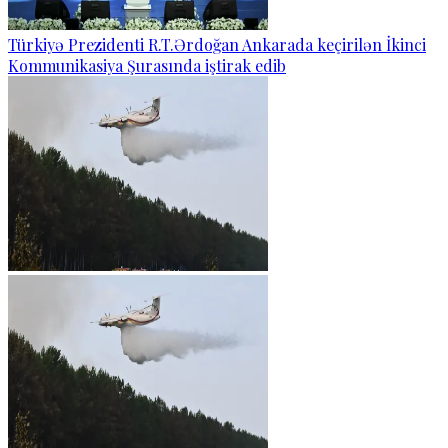
Türkiyə Prezidenti R.T.Ərdoğan Ankarada keçirilən İkinci
Kommunikasiya Şurasında iştirak edib