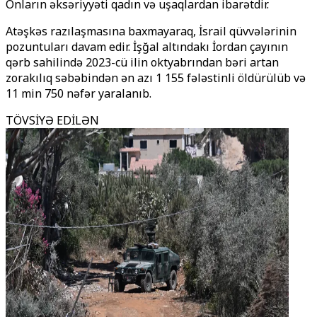
Onların əksəriyyəti qadın və uşaqlardan ibarətdir.
Atəşkəs razılaşmasına baxmayaraq, İsrail qüvvələrinin
pozuntuları davam edir. İşğal altındakı İordan çayının
qərb sahilində 2023-cü ilin oktyabrından bəri artan
zorakılıq səbəbindən ən azı 1 155 fələstinli öldürülüb və
11 min 750 nəfər yaralanıb.
TÖVSİYƏ EDİLƏN