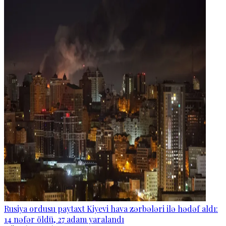
Rusiya ordusu paytaxt Kiyevi hava zərbələri ilə hədəf aldı:
14 nəfər öldü, 27 adam yaralandı