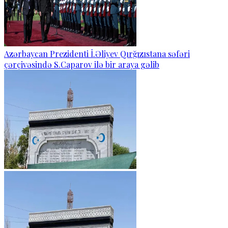
Azərbaycan Prezidenti İ.Əliyev Qırğızıstana səfəri
çərçivəsində S.Caparov ilə bir araya gəlib