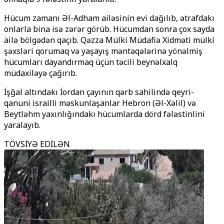
Hücum zamanı Əl-Adham ailəsinin evi dağılıb, ətrafdakı
onlarla bina isə zərər görüb. Hücumdan sonra çox sayda
ailə bölgədən qaçıb. Qəzza Mülki Müdafiə Xidməti mülki
şəxsləri qorumaq və yaşayış məntəqələrinə yönəlmiş
hücumları dayandırmaq üçün təcili beynəlxalq
müdaxiləyə çağırıb.
İşğal altındakı İordan çayının qərb sahilində qeyri-
qanuni israilli məskunlaşanlar Hebron (Əl-Xəlil) və
Beytləhm yaxınlığındakı hücumlarda dörd fələstinlini
yaralayıb.
TÖVSİYƏ EDİLƏN