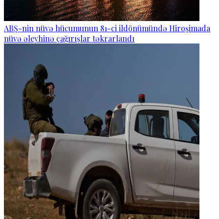
ABŞ-nin nüvə hücumunun 81-ci ildönümündə Hiroşimada
nüvə əleyhinə çağırışlar təkrarlandı