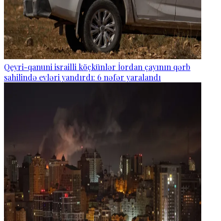
Qeyri-qanuni israilli köçkünlər İordan çayının qərb
sahilində evləri yandırdı: 6 nəfər yaralandı