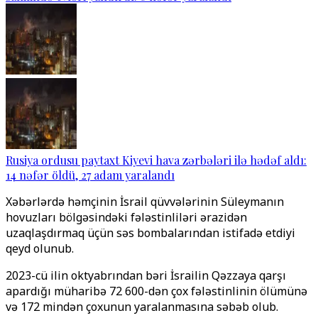
Rusiya ordusu paytaxt Kiyevi hava zərbələri ilə hədəf aldı:
14 nəfər öldü, 27 adam yaralandı
Xəbərlərdə həmçinin İsrail qüvvələrinin Süleymanın
hovuzları bölgəsindəki fələstinliləri ərazidən
uzaqlaşdırmaq üçün səs bombalarından istifadə etdiyi
qeyd olunub.
2023-cü ilin oktyabrından bəri İsrailin Qəzzaya qarşı
apardığı müharibə 72 600-dən çox fələstinlinin ölümünə
və 172 mindən çoxunun yaralanmasına səbəb olub.