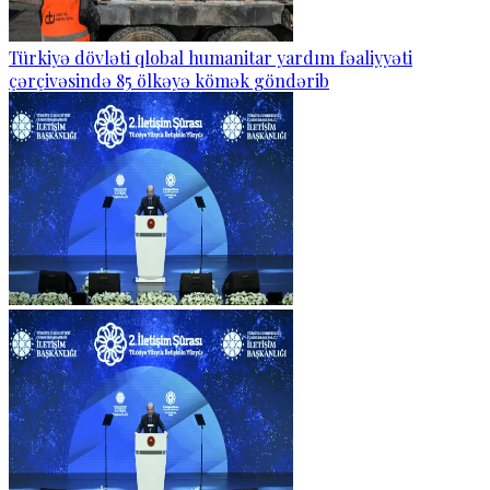
Türkiyə dövləti qlobal humanitar yardım fəaliyyəti
çərçivəsində 85 ölkəyə kömək göndərib