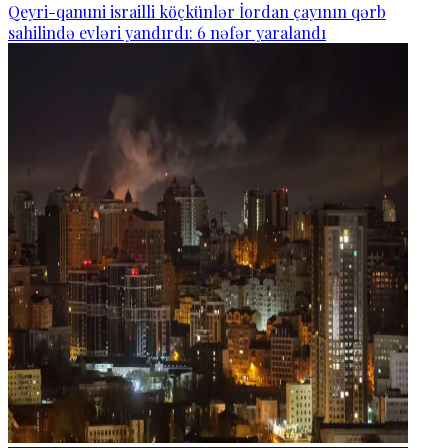
Qeyri-qanuni israilli köçkünlər İordan çayının qərb
sahilində evləri yandırdı: 6 nəfər yaralandı