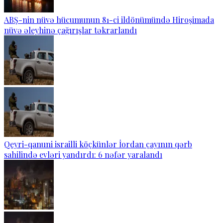
ABŞ-nin nüvə hücumunun 81-ci ildönümündə Hiroşimada
nüvə əleyhinə çağırışlar təkrarlandı
Qeyri-qanuni israilli köçkünlər İordan çayının qərb
sahilində evləri yandırdı: 6 nəfər yaralandı