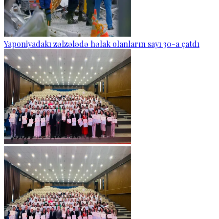
Yaponiyadakı zəlzələdə həlak olanların sayı 30-a çatdı