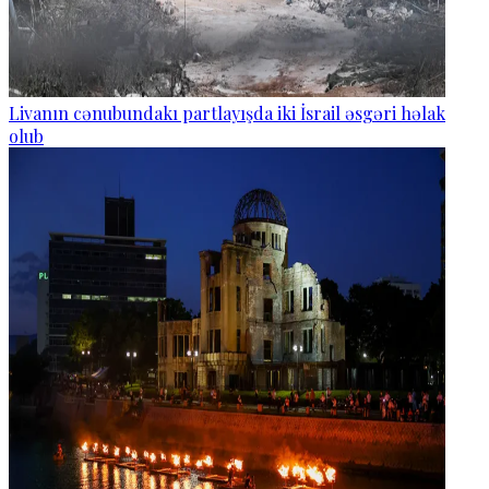
Livanın cənubundakı partlayışda iki İsrail əsgəri həlak
olub