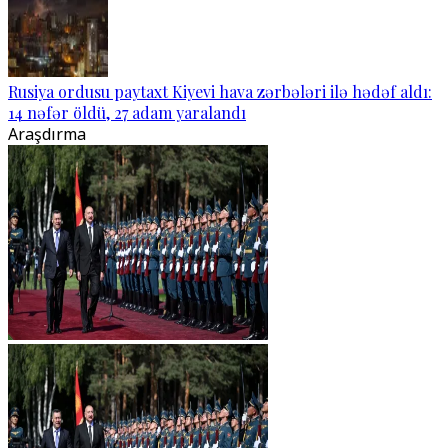
Rusiya ordusu paytaxt Kiyevi hava zərbələri ilə hədəf aldı:
14 nəfər öldü, 27 adam yaralandı
Araşdırma