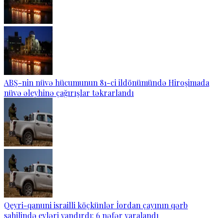
ABŞ-nin nüvə hücumunun 81-ci ildönümündə Hiroşimada
nüvə əleyhinə çağırışlar təkrarlandı
Qeyri-qanuni israilli köçkünlər İordan çayının qərb
sahilində evləri yandırdı: 6 nəfər yaralandı