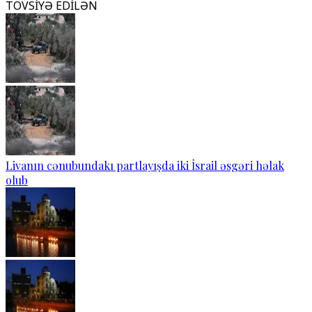
TÖVSİYƏ EDİLƏN
Livanın cənubundakı partlayışda iki İsrail əsgəri həlak
olub