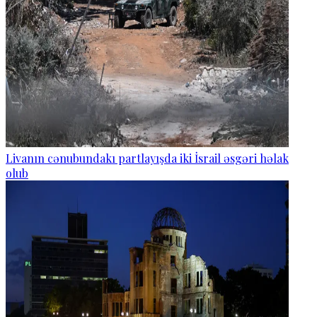
Livanın cənubundakı partlayışda iki İsrail əsgəri həlak
olub