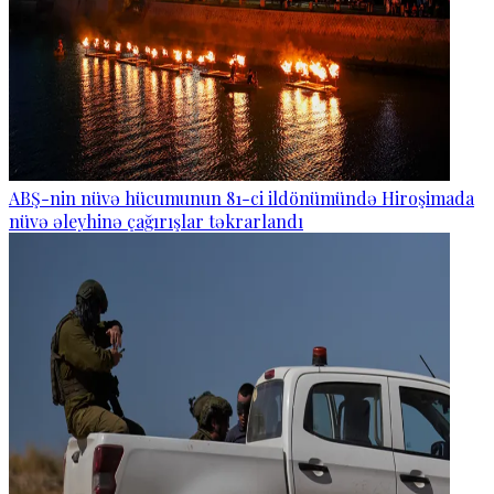
ABŞ-nin nüvə hücumunun 81-ci ildönümündə Hiroşimada
nüvə əleyhinə çağırışlar təkrarlandı