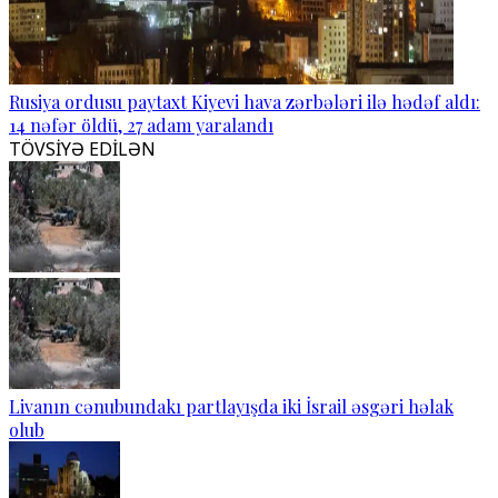
Rusiya ordusu paytaxt Kiyevi hava zərbələri ilə hədəf aldı:
14 nəfər öldü, 27 adam yaralandı
TÖVSİYƏ EDİLƏN
Livanın cənubundakı partlayışda iki İsrail əsgəri həlak
olub