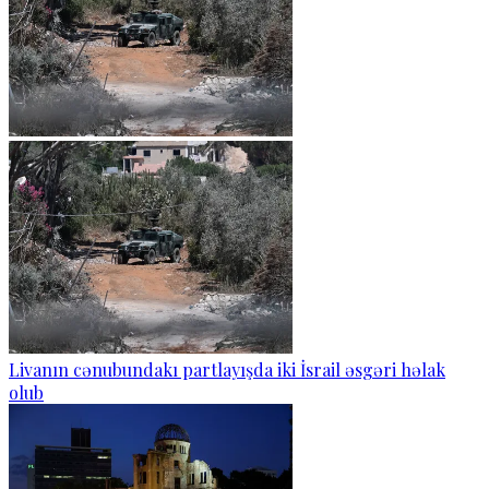
Livanın cənubundakı partlayışda iki İsrail əsgəri həlak
olub