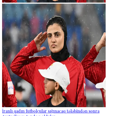
İranlı qadın futbolçular sığınacaq tələbindən sonra