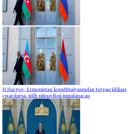
H.Hacıyev: Ermənistan konstitusiyasından torpaq iddiası
çıxarılarsa, sülh müqaviləsi imzalanacaq