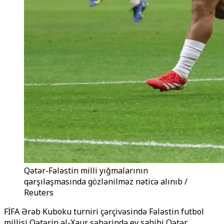
Qətər-Fələstin milli yığmalarının
qarşılaşmasında gözlənilməz nəticə alınıb /
Reuters
FİFA Ərəb Kuboku turniri çərçivəsində Fələstin futbol
millisi Qətərin əl-Xaur şəhərində ev sahibi Qətər