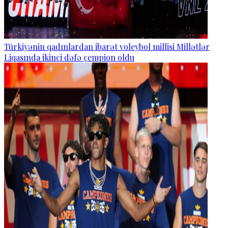
Türkiyənin qadınlardan ibarət voleybol millisi Millətlər
Liqasında ikinci dəfə çempion oldu