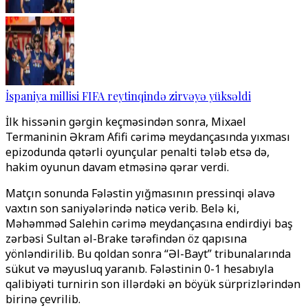
İspaniya millisi FIFA reytinqində zirvəyə yüksəldi
İlk hissənin gərgin keçməsindən sonra, Mixael
Termaninin Əkram Afifi cərimə meydançasında yıxması
epizodunda qətərli oyunçular penalti tələb etsə də,
hakim oyunun davam etməsinə qərar verdi.
Matçın sonunda Fələstin yığmasının pressinqi əlavə
vaxtın son saniyələrində nəticə verib. Belə ki,
Məhəmməd Salehin cərimə meydançasına endirdiyi baş
zərbəsi Sultan əl-Brake tərəfindən öz qapısına
yönləndirilib. Bu qoldan sonra “Əl-Bayt” tribunalarında
sükut və məyusluq yaranıb. Fələstinin 0-1 hesabıyla
qalibiyəti turnirin son illərdəki ən böyük sürprizlərindən
birinə çevrilib.