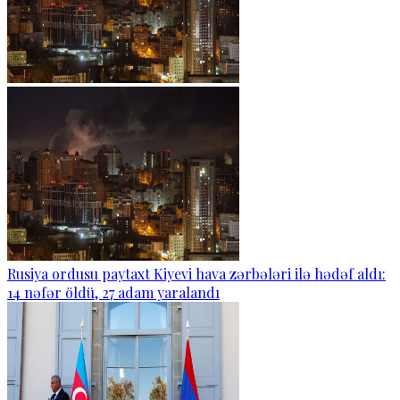
Rusiya ordusu paytaxt Kiyevi hava zərbələri ilə hədəf aldı:
14 nəfər öldü, 27 adam yaralandı