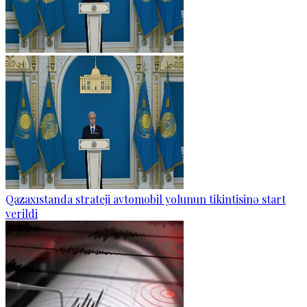
Qazaxıstanda strateji avtomobil yolunun tikintisinə start
verildi