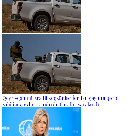
Qeyri-qanuni israilli köçkünlər İordan çayının qərb
sahilində evləri yandırdı: 6 nəfər yaralandı