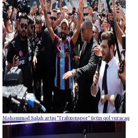
Məhəmməd Salah artıq "Trabzonspor" üçün qol vuracaq