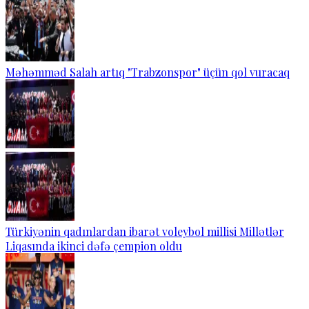
Məhəmməd Salah artıq "Trabzonspor" üçün qol vuracaq
Türkiyənin qadınlardan ibarət voleybol millisi Millətlər
Liqasında ikinci dəfə çempion oldu