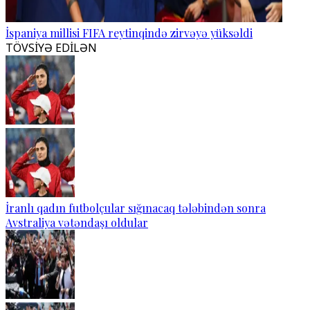
İspaniya millisi FIFA reytinqində zirvəyə yüksəldi
TÖVSİYƏ EDİLƏN
İranlı qadın futbolçular sığınacaq tələbindən sonra
Avstraliya vətəndaşı oldular