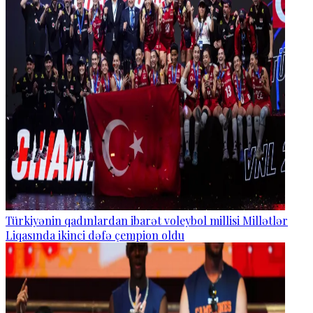
Türkiyənin qadınlardan ibarət voleybol millisi Millətlər
Liqasında ikinci dəfə çempion oldu