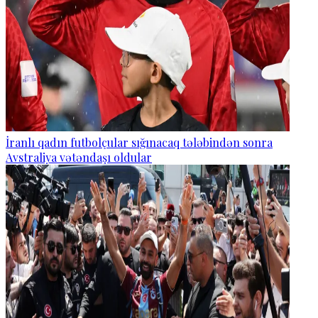
İranlı qadın futbolçular sığınacaq tələbindən sonra
Avstraliya vətəndaşı oldular