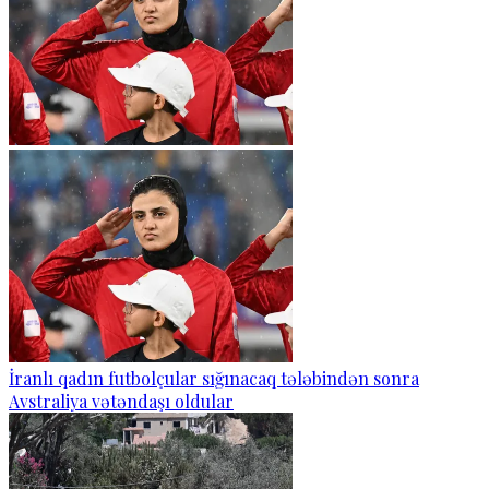
İranlı qadın futbolçular sığınacaq tələbindən sonra
Avstraliya vətəndaşı oldular