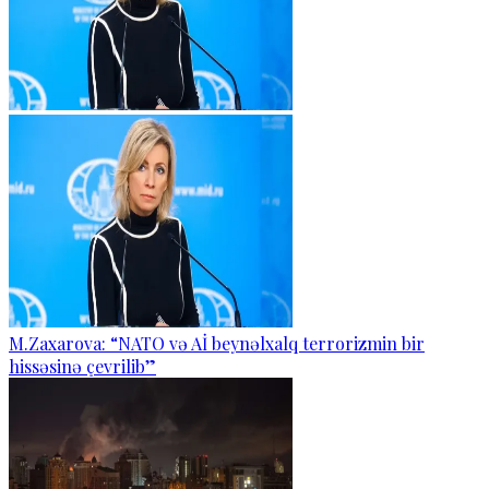
M.Zaxarova: “NATO və Aİ beynəlxalq terrorizmin bir
hissəsinə çevrilib”