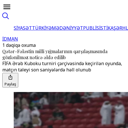
SİYASƏT
TÜRKİYƏ
MƏDƏNİYYƏT
PUBLİSİSTİKA
ŞƏRH
İDMAN
1 dəqiqə oxuma
Qətər-Fələstin milli yığmalarının qarşılaşmasında
gözlənilməz nəticə əldə edilib
FİFA Ərəb Kuboku turniri çərçivəsində keçirilən oyunda,
matçın taleyi son saniyələrdə həll olunub
Paylaş