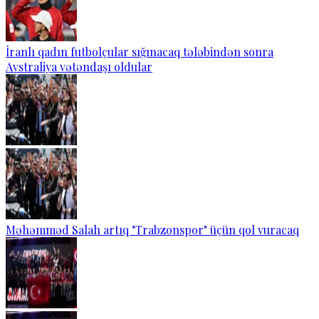
İranlı qadın futbolçular sığınacaq tələbindən sonra
Avstraliya vətəndaşı oldular
Məhəmməd Salah artıq "Trabzonspor" üçün qol vuracaq