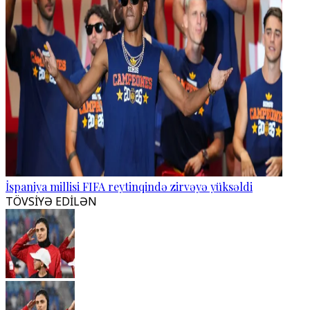
İspaniya millisi FIFA reytinqində zirvəyə yüksəldi
TÖVSİYƏ EDİLƏN