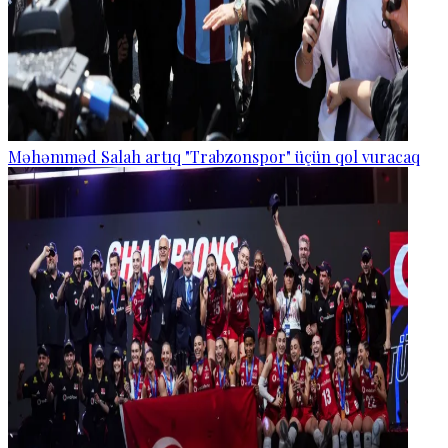
Məhəmməd Salah artıq "Trabzonspor" üçün qol vuracaq