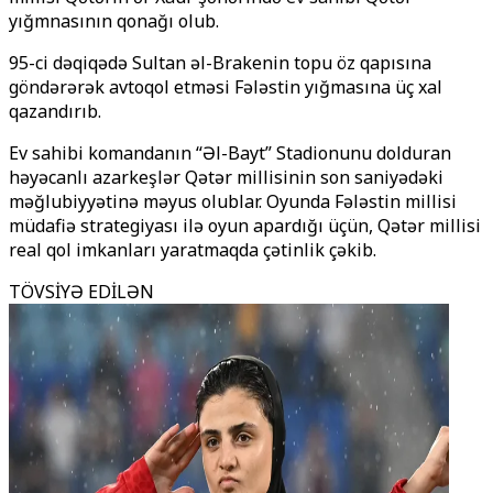
yığmnasının qonağı olub.
95-ci dəqiqədə Sultan əl-Brakenin topu öz qapısına
göndərərək avtoqol etməsi Fələstin yığmasına üç xal
qazandırıb.
Ev sahibi komandanın “Əl-Bayt” Stadionunu dolduran
həyəcanlı azarkeşlər Qətər millisinin son saniyədəki
məğlubiyyətinə məyus olublar. Oyunda Fələstin millisi
müdafiə strategiyası ilə oyun apardığı üçün, Qətər millisi
real qol imkanları yaratmaqda çətinlik çəkib.
TÖVSİYƏ EDİLƏN