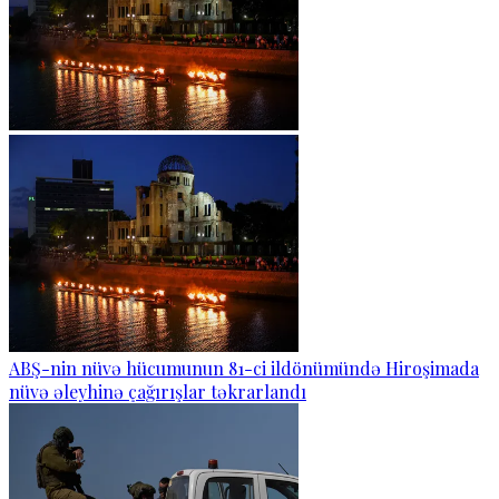
ABŞ-nin nüvə hücumunun 81-ci ildönümündə Hiroşimada
nüvə əleyhinə çağırışlar təkrarlandı