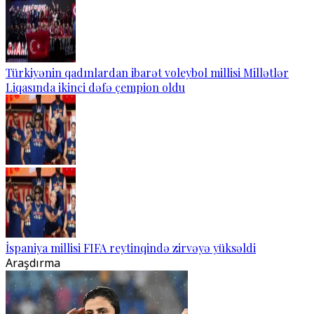
Türkiyənin qadınlardan ibarət voleybol millisi Millətlər
Liqasında ikinci dəfə çempion oldu
İspaniya millisi FIFA reytinqində zirvəyə yüksəldi
Araşdırma