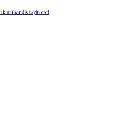
türk mühəndis təyin etdi