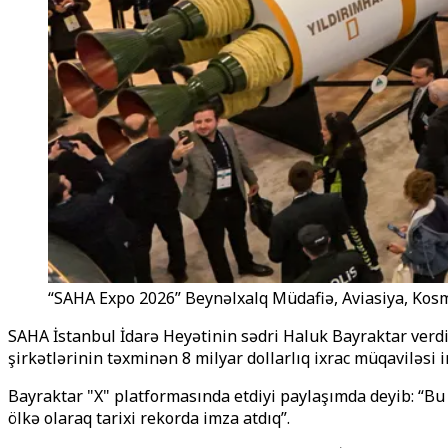
“SAHA Expo 2026” Beynəlxalq Müdafiə, Aviasiya, Kosm
SAHA İstanbul İdarə Heyətinin sədri Haluk Bayraktar verd
şirkətlərinin təxminən 8 milyar dollarlıq ixrac müqaviləsi i
Bayraktar "X" platformasında etdiyi paylaşımda deyib: “B
ölkə olaraq tarixi rekorda imza atdıq”.