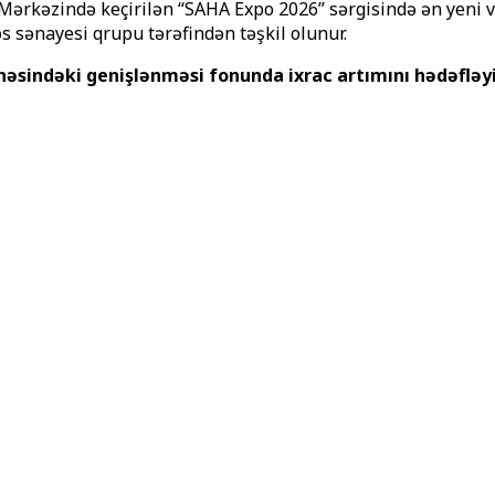
 Mərkəzində keçirilən “SAHA Expo 2026” sərgisində ən yeni v
 sənayesi qrupu tərəfindən təşkil olunur.
ahəsindəki genişlənməsi fonunda ixrac artımını hədəfləy