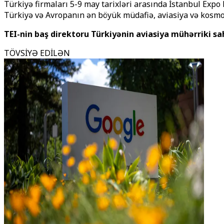
Türkiyə firmaları 5-9 may tarixləri arasında İstanbul Expo
Türkiyə və Avropanın ən böyük müdafiə, aviasiya və kosmos
TEI-nin baş direktoru Türkiyənin aviasiya mühərriki s
TÖVSİYƏ EDİLƏN