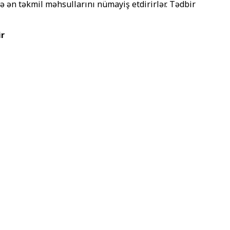
ə ən təkmil məhsullarını nümayiş etdirirlər. Tədbir
ir