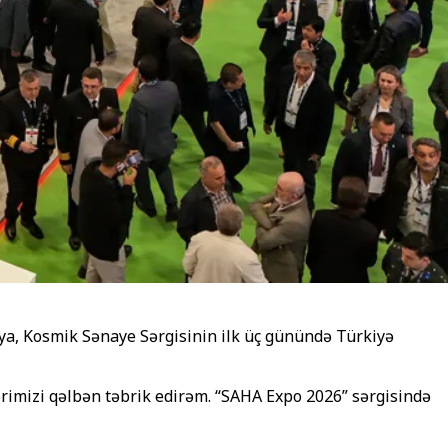
ya, Kosmik Sənaye Sərgisinin ilk üç günündə Türkiyə
rimizi qəlbən təbrik edirəm. “SAHA Expo 2026” sərgisində