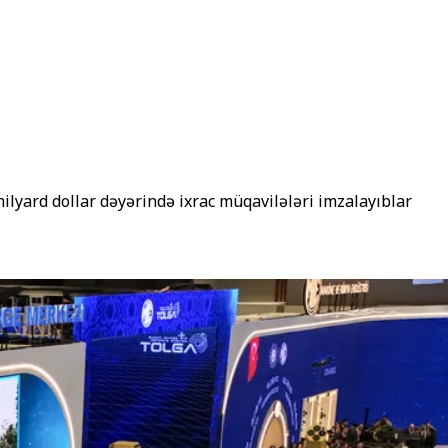
lyard dollar dəyərində ixrac müqavilələri imzalayıblar