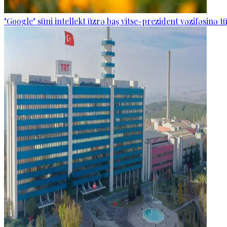
"Google" süni intellekt üzrə baş vitse-prezident vəzifəsinə 