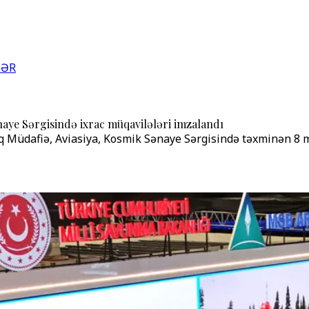
LƏR
aye Sərgisində ixrac müqavilələri imzalandı
 Müdafiə, Aviasiya, Kosmik Sənaye Sərgisində təxminən 8 mi