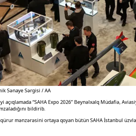
ik Sənaye Sərgisi / AA
iyi açıqlamada “SAHA Expo 2026” Beynəlxalq Müdafiə, Aviasi
mzaladığını bildirib.
u qürur mənzərəsini ortaya qoyan bütün SAHA İstanbul üzvlə