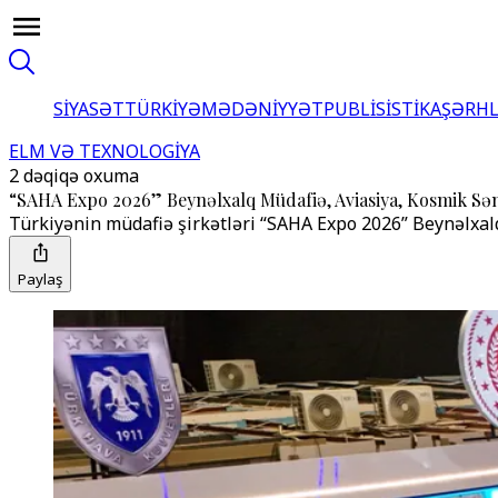
SİYASƏT
TÜRKİYƏ
MƏDƏNİYYƏT
PUBLİSİSTİKA
ŞƏRH
ELM VƏ TEXNOLOGİYA
2 dəqiqə oxuma
“SAHA Expo 2026” Beynəlxalq Müdafiə, Aviasiya, Kosmik Sən
Türkiyənin müdafiə şirkətləri “SAHA Expo 2026” Beynəlxalq
Paylaş