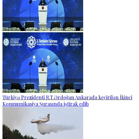
Türkiyə Prezidenti R.T.Ərdoğan Ankarada keçirilən İkinci
Kommunikasiya Şurasında iştirak edib