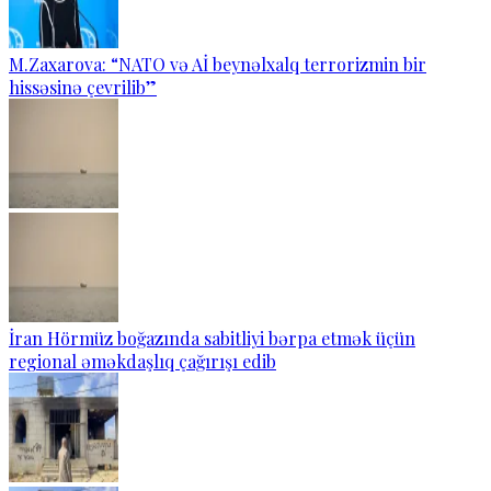
M.Zaxarova: “NATO və Aİ beynəlxalq terrorizmin bir
hissəsinə çevrilib”
İran Hörmüz boğazında sabitliyi bərpa etmək üçün
regional əməkdaşlıq çağırışı edib