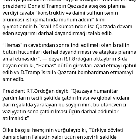
prezidenti Donald Trampın Qəzzada atəşkəs planına
verdiyi cavabı “konstruktiv və daimi sülhün təmin
olunması istiqamətində mühüm addım” kimi
qiymətləndirib. İsrail hökümətindən isə Qəzzada davam
edən soyqırımı dərhal dayandırmağı tələb edib.
“Həmas”ın cavabından sonra indi edilməli olan İsrailin
bütün hücumları dərhal dayandırması və atəşkəs planına
əməl etməsidir”, — deyən R.T.Ərdoğan oktaybrın 3-də
bəyan edib ki, “Həmas” bütün girovları azad etməyi qəbul
edib və D.Tramp İsrailə Qəzzanı bombardman etməməyi
əmr edib.
Prezident R.T.Ərdoğan deyib: “Qəzzaya humanitar
yardımların təcili şəkildə çatdırılması və qlobal vicdanı
dərin şəkildə yaralayan bu soyqırımın, bu utancverici
vəziyyətin sona çatdırılması üçün dərhal addımlar
atılmalıdır.”
Ölkə başçısı həmçinin vurğulayıb ki, Türkiyə dövləti
danışıqların Fələstin xalqı üçün ən xeyirli şəkildə