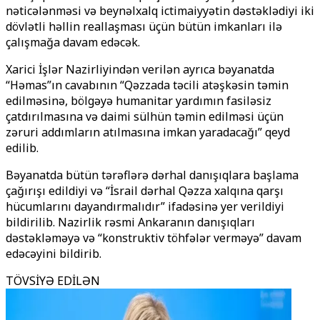
nəticələnməsi və beynəlxalq ictimaiyyətin dəstəklədiyi iki
dövlətli həllin reallaşması üçün bütün imkanları ilə
çalışmağa davam edəcək.
Xarici İşlər Nazirliyindən verilən ayrıca bəyanatda
“Həmas”ın cavabının “Qəzzada təcili atəşkəsin təmin
edilməsinə, bölgəyə humanitar yardımın fasiləsiz
çatdırılmasına və daimi sülhün təmin edilməsi üçün
zəruri addımların atılmasına imkan yaradacağı” qeyd
edilib.
Bəyanatda bütün tərəflərə dərhal danışıqlara başlama
çağırışı edildiyi və “İsrail dərhal Qəzza xalqına qarşı
hücumlarını dayandırmalıdır” ifadəsinə yer verildiyi
bildirilib. Nazirlik rəsmi Ankaranın danışıqları
dəstəkləməyə və “konstruktiv töhfələr verməyə” davam
edəcəyini bildirib.
TÖVSİYƏ EDİLƏN