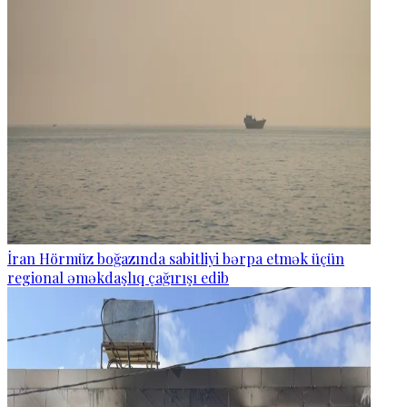
İran Hörmüz boğazında sabitliyi bərpa etmək üçün
regional əməkdaşlıq çağırışı edib