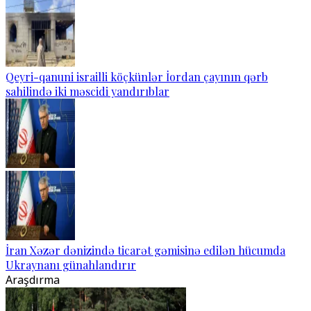
Qeyri-qanuni israilli köçkünlər İordan çayının qərb
sahilində iki məscidi yandırıblar
İran Xəzər dənizində ticarət gəmisinə edilən hücumda
Ukraynanı günahlandırır
Araşdırma