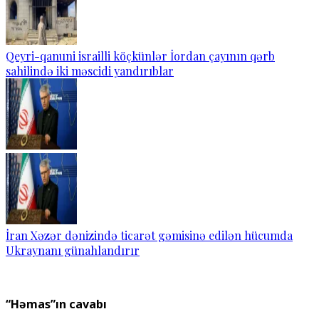
Qeyri-qanuni israilli köçkünlər İordan çayının qərb
sahilində iki məscidi yandırıblar
İran Xəzər dənizində ticarət gəmisinə edilən hücumda
Ukraynanı günahlandırır
“Həmas”ın cavabı