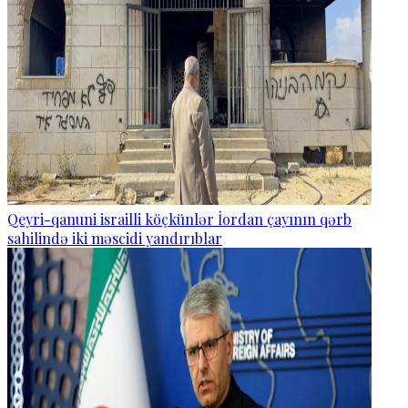
Qeyri-qanuni israilli köçkünlər İordan çayının qərb
sahilində iki məscidi yandırıblar