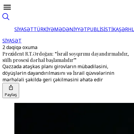
SİYASƏT
TÜRKİYƏ
MƏDƏNİYYƏT
PUBLİSİSTİKA
ŞƏRH
SİYASƏT
2 dəqiqə oxuma
Prezident R.T.Ərdoğan: “İsrail soyqırımı dayandırmalıdır,
sülh prosesi dərhal başlamalıdır”
Qəzzada atəşkəs planı girovların mübadiləsini,
döyüşlərin dayandırılmasını və İsrail qüvvələrinin
mərhələli şəkildə geri çəkilməsini əhatə edir
Paylaş