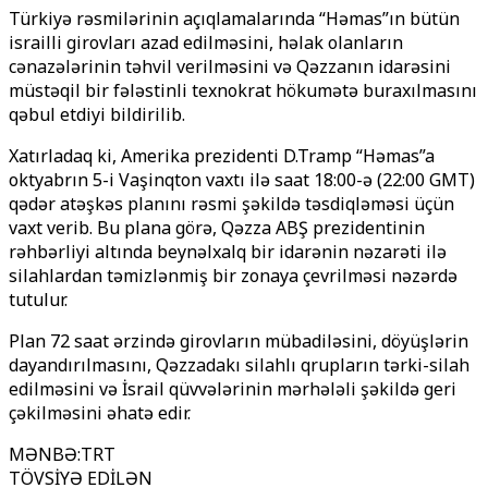
Türkiyə rəsmilərinin açıqlamalarında “Həmas”ın bütün
israilli girovları azad edilməsini, həlak olanların
cənazələrinin təhvil verilməsini və Qəzzanın idarəsini
müstəqil bir fələstinli texnokrat hökumətə buraxılmasını
qəbul etdiyi bildirilib.
Xatırladaq ki, Amerika prezidenti D.Tramp “Həmas”a
oktyabrın 5-i Vaşinqton vaxtı ilə saat 18:00-ə (22:00 GMT)
qədər atəşkəs planını rəsmi şəkildə təsdiqləməsi üçün
vaxt verib. Bu plana görə, Qəzza ABŞ prezidentinin
rəhbərliyi altında beynəlxalq bir idarənin nəzarəti ilə
silahlardan təmizlənmiş bir zonaya çevrilməsi nəzərdə
tutulur.
Plan 72 saat ərzində girovların mübadiləsini, döyüşlərin
dayandırılmasını, Qəzzadakı silahlı qrupların tərki-silah
edilməsini və İsrail qüvvələrinin mərhələli şəkildə geri
çəkilməsini əhatə edir.
MƏNBƏ
:
TRT
TÖVSİYƏ EDİLƏN