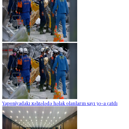
Yaponiyadakı zəlzələdə həlak olanların sayı 30-a çatdı