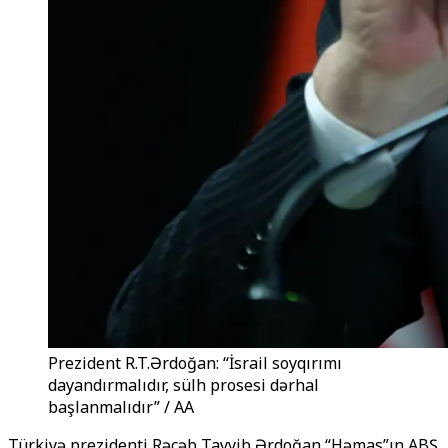
Prezident R.T.Ərdoğan: “İsrail soyqırımı
dayandırmalıdır, sülh prosesi dərhal
başlanmalıdır” / AA
Türkiyə prezidenti Rəcəb Tayyib Ərdoğan “Həmas”ın ABŞ