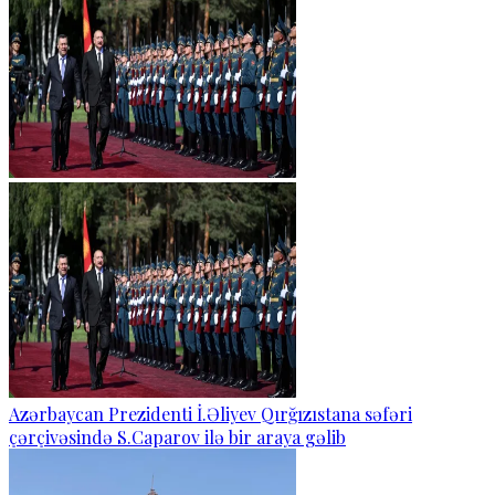
Azərbaycan Prezidenti İ.Əliyev Qırğızıstana səfəri
çərçivəsində S.Caparov ilə bir araya gəlib