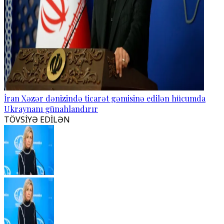
İran Xəzər dənizində ticarət gəmisinə edilən hücumda
Ukraynanı günahlandırır
TÖVSİYƏ EDİLƏN