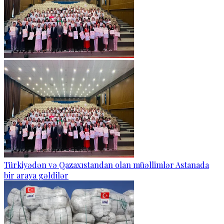
Türkiyədən və Qazaxıstandan olan müəllimlər Astanada
bir araya gəldilər