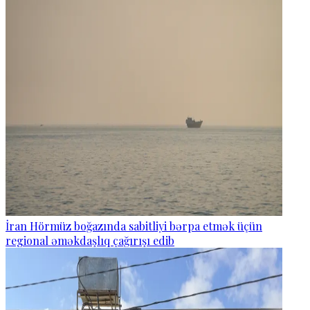
İran Hörmüz boğazında sabitliyi bərpa etmək üçün
regional əməkdaşlıq çağırışı edib