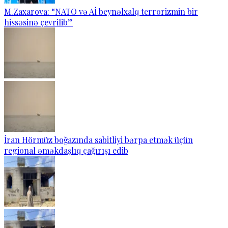
M.Zaxarova: “NATO və Aİ beynəlxalq terrorizmin bir
hissəsinə çevrilib”
İran Hörmüz boğazında sabitliyi bərpa etmək üçün
regional əməkdaşlıq çağırışı edib