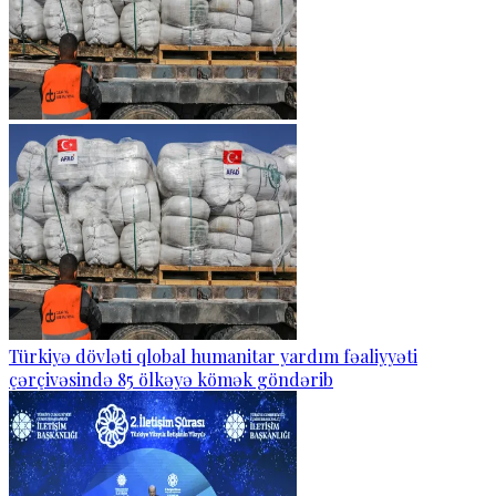
Türkiyə dövləti qlobal humanitar yardım fəaliyyəti
çərçivəsində 85 ölkəyə kömək göndərib