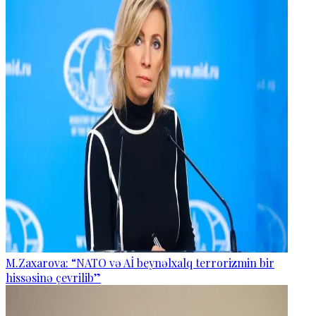
M.Zaxarova: “NATO və Aİ beynəlxalq terrorizmin bir
hissəsinə çevrilib”