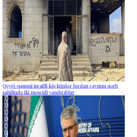
Qeyri-qanuni israilli köçkünlər İordan çayının qərb
sahilində iki məscidi yandırıblar