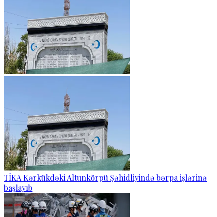
TİKA Kərkükdəki Altunkörpü Şəhidliyində bərpa işlərinə
başlayıb