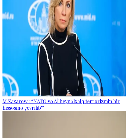
M.Zaxarova: “NATO və Aİ beynəlxalq terrorizmin bir
hissəsinə çevrilib”