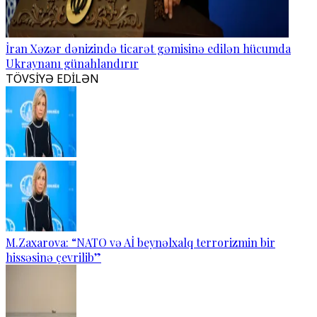
İran Xəzər dənizində ticarət gəmisinə edilən hücumda
Ukraynanı günahlandırır
TÖVSİYƏ EDİLƏN
M.Zaxarova: “NATO və Aİ beynəlxalq terrorizmin bir
hissəsinə çevrilib”