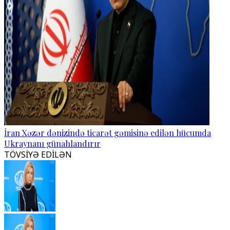
İran Xəzər dənizində ticarət gəmisinə edilən hücumda
Ukraynanı günahlandırır
TÖVSİYƏ EDİLƏN