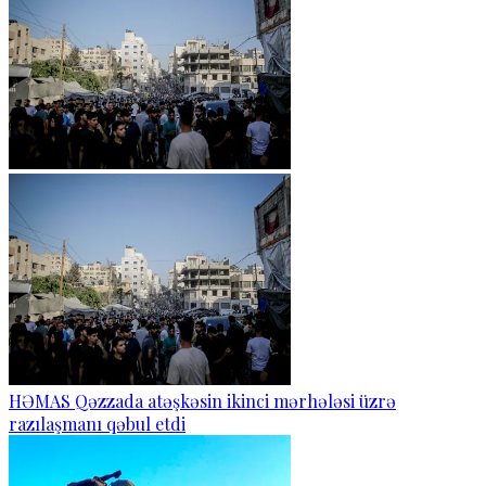
HƏMAS Qəzzada atəşkəsin ikinci mərhələsi üzrə
razılaşmanı qəbul etdi