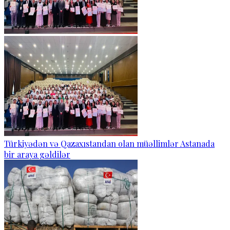
Türkiyədən və Qazaxıstandan olan müəllimlər Astanada
bir araya gəldilər