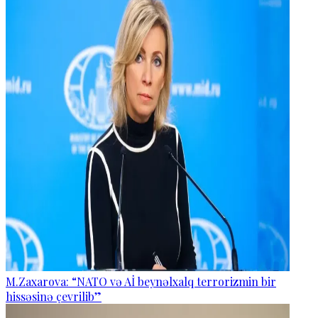
M.Zaxarova: “NATO və Aİ beynəlxalq terrorizmin bir
hissəsinə çevrilib”