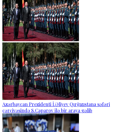
Azərbaycan Prezidenti İ.Əliyev Qırğızıstana səfəri
çərçivəsində S.Caparov ilə bir araya gəlib