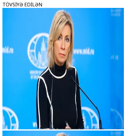
TÖVSİYƏ EDİLƏN