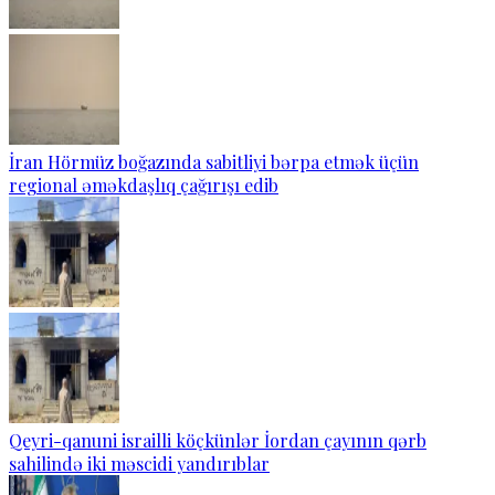
İran Hörmüz boğazında sabitliyi bərpa etmək üçün
regional əməkdaşlıq çağırışı edib
Qeyri-qanuni israilli köçkünlər İordan çayının qərb
sahilində iki məscidi yandırıblar