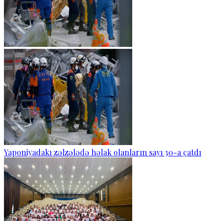
Yaponiyadakı zəlzələdə həlak olanların sayı 30-a çatdı