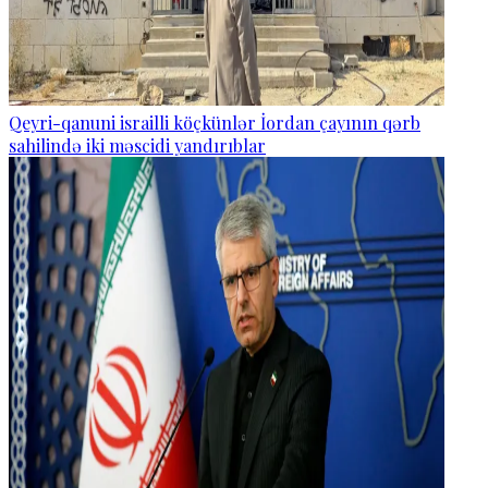
Qeyri-qanuni israilli köçkünlər İordan çayının qərb
sahilində iki məscidi yandırıblar