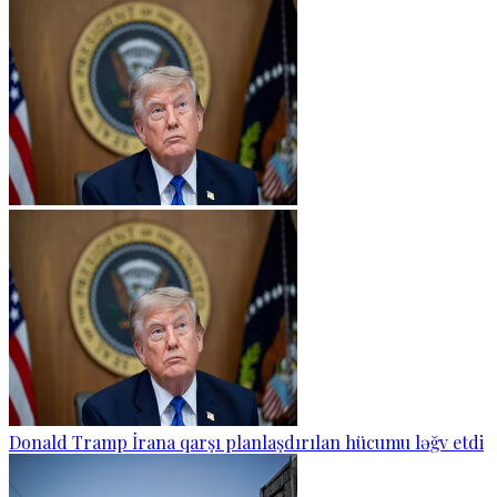
Donald Tramp İrana qarşı planlaşdırılan hücumu ləğv etdi