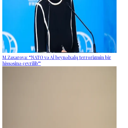
M.Zaxarova: “NATO və Aİ beynəlxalq terrorizmin bir
hissəsinə çevrilib”