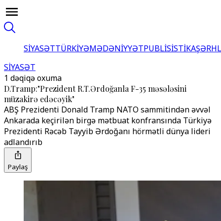
SİYASƏT
TÜRKİYƏ
MƏDƏNİYYƏT
PUBLİSİSTİKA
ŞƏRH
SİYASƏT
1 dəqiqə oxuma
D.Tramp:"Prezident R.T.Ərdoğanla F-35 məsələsini
müzakirə edəcəyik"
ABŞ Prezidenti Donald Tramp NATO sammitindən əvvəl
Ankarada keçirilən birgə mətbuat konfransında Türkiyə
Prezidenti Rəcəb Tayyib Ərdoğanı hörmətli dünya lideri
adlandırıb
Paylaş