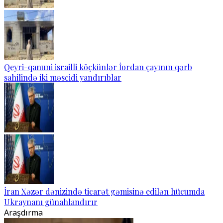
Qeyri-qanuni israilli köçkünlər İordan çayının qərb
sahilində iki məscidi yandırıblar
İran Xəzər dənizində ticarət gəmisinə edilən hücumda
Ukraynanı günahlandırır
Araşdırma