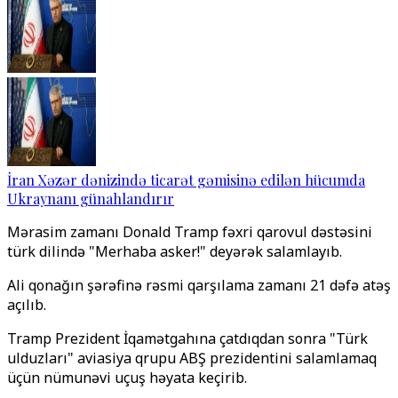
İran Xəzər dənizində ticarət gəmisinə edilən hücumda
Ukraynanı günahlandırır
Mərasim zamanı Donald Tramp fəxri qarovul dəstəsini
türk dilində "Merhaba asker!" deyərək salamlayıb.
Ali qonağın şərəfinə rəsmi qarşılama zamanı 21 dəfə atəş
açılıb.
Tramp Prezident İqamətgahına çatdıqdan sonra "Türk
ulduzları" aviasiya qrupu ABŞ prezidentini salamlamaq
üçün nümunəvi uçuş həyata keçirib.