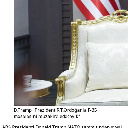
D.Tramp:"Prezident R.T.Ərdoğanla F-35
məsələsini müzakirə edəcəyik"
ABŞ Prezidenti Donald Tramp NATO sammitindən əvvəl