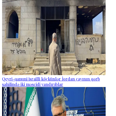
Qeyri-qanuni israilli köçkünlər İordan çayının qərb
sahilində iki məscidi yandırıblar