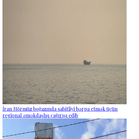
İran Hörmüz boğazında sabitliyi bərpa etmək üçün
regional əməkdaşlıq çağırışı edib