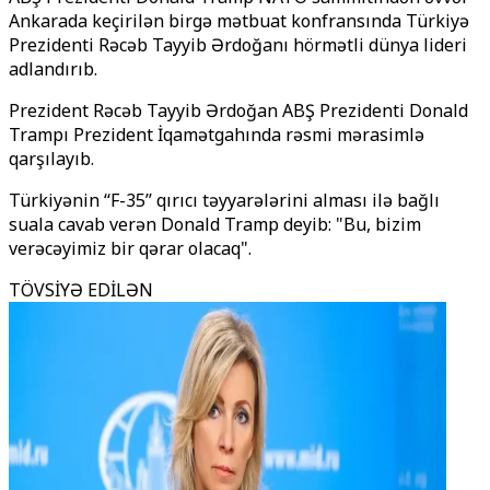
Ankarada keçirilən birgə mətbuat konfransında Türkiyə
Prezidenti Rəcəb Tayyib Ərdoğanı hörmətli dünya lideri
adlandırıb.
Prezident Rəcəb Tayyib Ərdoğan ABŞ Prezidenti Donald
Trampı Prezident İqamətgahında rəsmi mərasimlə
qarşılayıb.
Türkiyənin ‘‘F-35’’ qırıcı təyyarələrini alması ilə bağlı
suala cavab verən Donald Tramp deyib: "Bu, bizim
verəcəyimiz bir qərar olacaq".
TÖVSİYƏ EDİLƏN