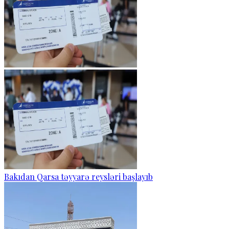
Bakıdan Qarsa təyyarə reysləri başlayıb