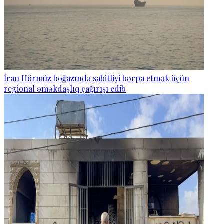
İran Hörmüz boğazında sabitliyi bərpa etmək üçün
regional əməkdaşlıq çağırışı edib