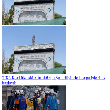
TİKA Kərkükdəki Altunkörpü Şəhidliyində bərpa işlərinə
başlayıb