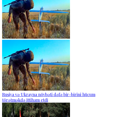
Rusiya və Ukrayna növbəti dəfə bir-birini hücum
törətməkdə ittiham etdi