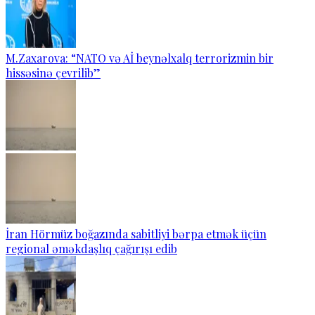
M.Zaxarova: “NATO və Aİ beynəlxalq terrorizmin bir
hissəsinə çevrilib”
İran Hörmüz boğazında sabitliyi bərpa etmək üçün
regional əməkdaşlıq çağırışı edib