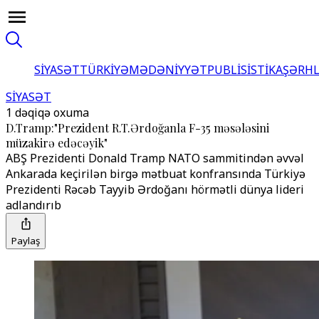
SİYASƏT
TÜRKİYƏ
MƏDƏNİYYƏT
PUBLİSİSTİKA
ŞƏRH
SİYASƏT
1 dəqiqə oxuma
D.Tramp:"Prezident R.T.Ərdoğanla F-35 məsələsini
müzakirə edəcəyik"
ABŞ Prezidenti Donald Tramp NATO sammitindən əvvəl
Ankarada keçirilən birgə mətbuat konfransında Türkiyə
Prezidenti Rəcəb Tayyib Ərdoğanı hörmətli dünya lideri
adlandırıb
Paylaş