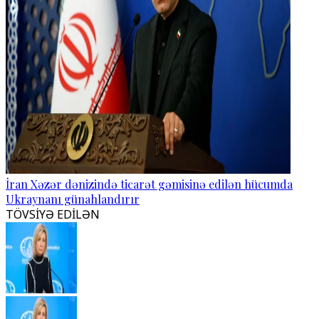
İran Xəzər dənizində ticarət gəmisinə edilən hücumda
Ukraynanı günahlandırır
TÖVSİYƏ EDİLƏN