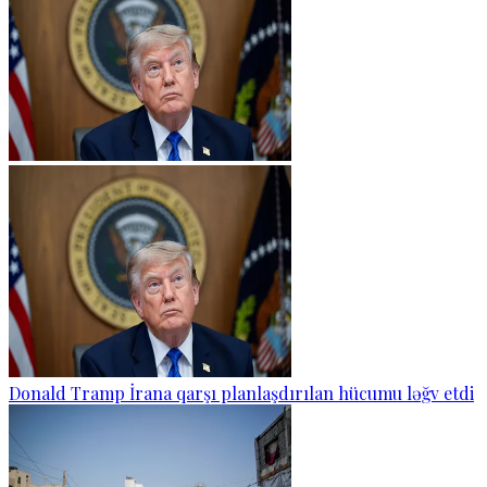
Donald Tramp İrana qarşı planlaşdırılan hücumu ləğv etdi