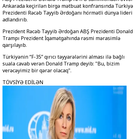
Ankarada keçirilən birgə mətbuat konfransında Türkiyə
Prezidenti Rəcəb Tayyib Ərdoğanı hörmətli dünya lideri
adlandırıb.
Prezident Rəcəb Tayyib Ərdoğan ABŞ Prezidenti Donald
Trampı Prezident İqamətgahında rəsmi mərasimlə
qarşılayıb.
Türkiyənin ‘‘F-35’’ qırıcı təyyarələrini alması ilə bağlı
suala cavab verən Donald Tramp deyib: "Bu, bizim
verəcəyimiz bir qərar olacaq".
TÖVSİYƏ EDİLƏN