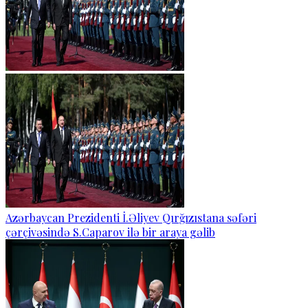
Azərbaycan Prezidenti İ.Əliyev Qırğızıstana səfəri
çərçivəsində S.Caparov ilə bir araya gəlib