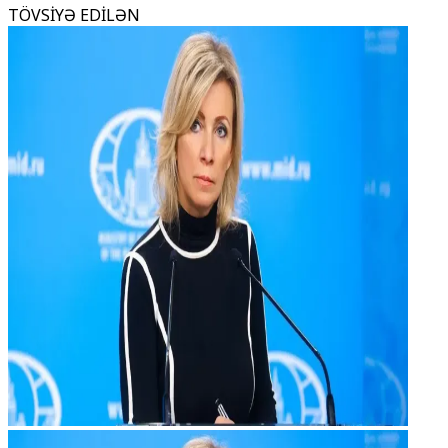
TÖVSİYƏ EDİLƏN