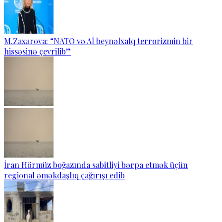
M.Zaxarova: “NATO və Aİ beynəlxalq terrorizmin bir
hissəsinə çevrilib”
İran Hörmüz boğazında sabitliyi bərpa etmək üçün
regional əməkdaşlıq çağırışı edib