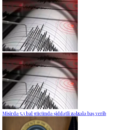
Misirdə 5,3 bal gücündə şiddətli zəlzələ baş verib