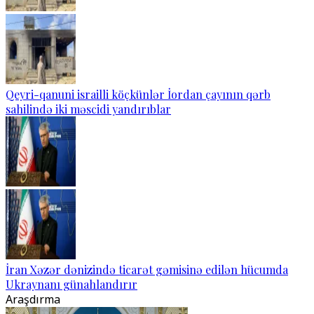
Qeyri-qanuni israilli köçkünlər İordan çayının qərb
sahilində iki məscidi yandırıblar
İran Xəzər dənizində ticarət gəmisinə edilən hücumda
Ukraynanı günahlandırır
Araşdırma