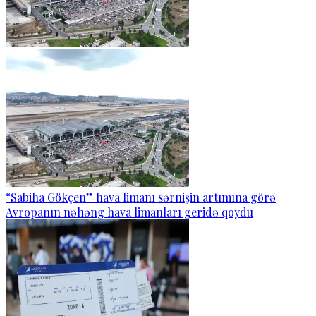
“Sabiha Gökçen” hava limanı sərnişin artımına görə
Avropanın nəhəng hava limanları geridə qoydu