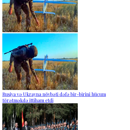
Rusiya və Ukrayna növbəti dəfə bir-birini hücum
törətməkdə ittiham etdi