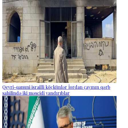
Qeyri-qanuni israilli köçkünlər İordan çayının qərb
sahilində iki məscidi yandırıblar