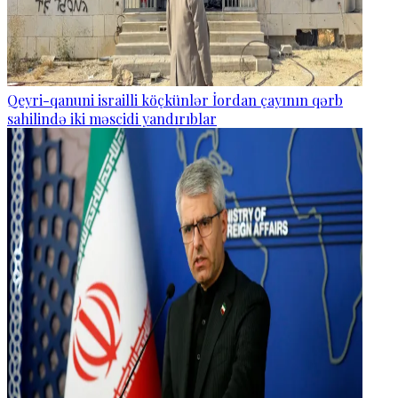
Qeyri-qanuni israilli köçkünlər İordan çayının qərb
sahilində iki məscidi yandırıblar