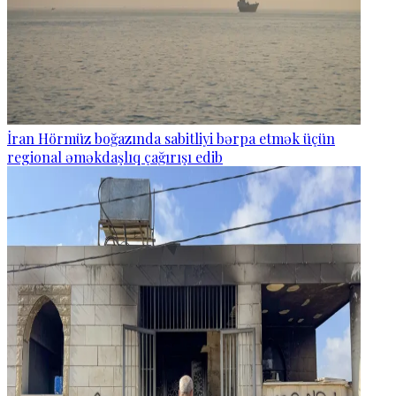
İran Hörmüz boğazında sabitliyi bərpa etmək üçün
regional əməkdaşlıq çağırışı edib