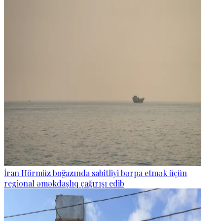
İran Hörmüz boğazında sabitliyi bərpa etmək üçün
regional əməkdaşlıq çağırışı edib