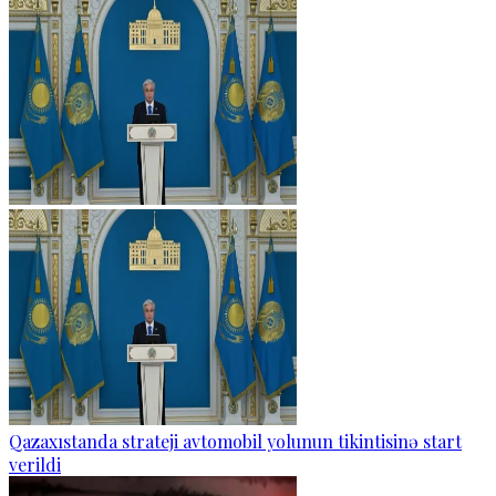
Qazaxıstanda strateji avtomobil yolunun tikintisinə start
verildi