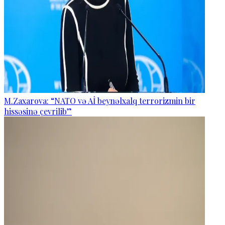
M.Zaxarova: “NATO və Aİ beynəlxalq terrorizmin bir
hissəsinə çevrilib”