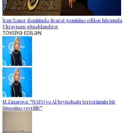
İran Xəzər dənizində ticarət gəmisinə edilən hücumda
Ukraynanı günahlandırır
TÖVSİYƏ EDİLƏN
M.Zaxarova: “NATO və Aİ beynəlxalq terrorizmin bir
hissəsinə çevrilib”