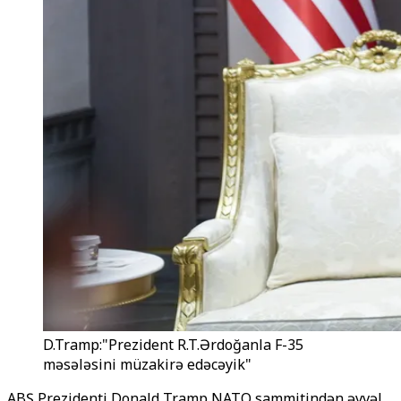
D.Tramp:"Prezident R.T.Ərdoğanla F-35
məsələsini müzakirə edəcəyik"
ABŞ Prezidenti Donald Tramp NATO sammitindən əvvəl