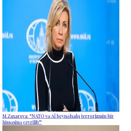
M.Zaxarova: “NATO və Aİ beynəlxalq terrorizmin bir
hissəsinə çevrilib”