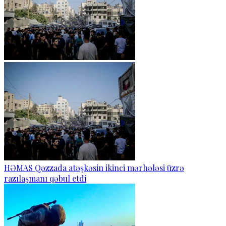
HƏMAS Qəzzada atəşkəsin ikinci mərhələsi üzrə
razılaşmanı qəbul etdi