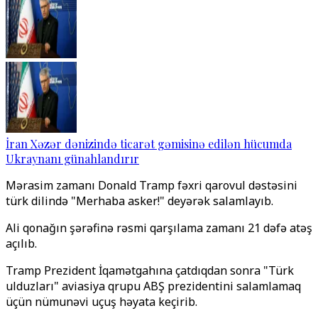
İran Xəzər dənizində ticarət gəmisinə edilən hücumda
Ukraynanı günahlandırır
Mərasim zamanı Donald Tramp fəxri qarovul dəstəsini
türk dilində "Merhaba asker!" deyərək salamlayıb.
Ali qonağın şərəfinə rəsmi qarşılama zamanı 21 dəfə atəş
açılıb.
Tramp Prezident İqamətgahına çatdıqdan sonra "Türk
ulduzları" aviasiya qrupu ABŞ prezidentini salamlamaq
üçün nümunəvi uçuş həyata keçirib.