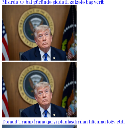
Misirdə 5,3 bal gücündə şiddətli zəlzələ baş verib
Donald Tramp İrana qarşı planlaşdırılan hücumu ləğv etdi