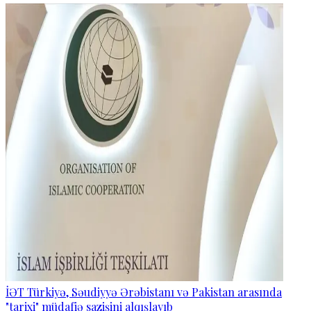
İƏT Türkiyə, Səudiyyə Ərəbistanı və Pakistan arasında
"tarixi" müdafiə sazişini alqışlayıb