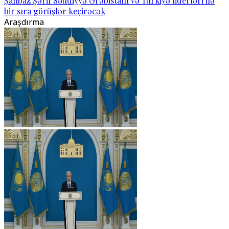
Şahbaz Şərif Səudiyyə Ərəbistanı və Türkiyə liderləri ilə
bir sıra görüşlər keçirəcək
Araşdırma