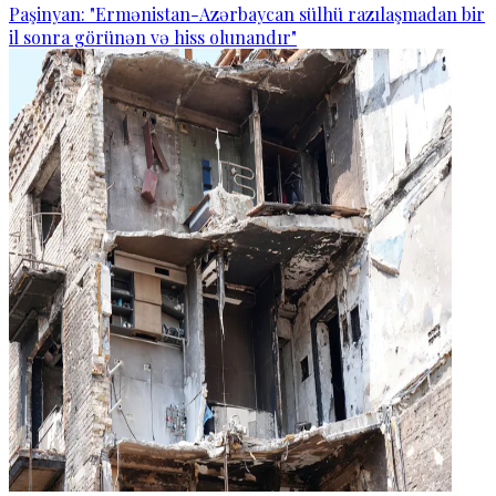
Paşinyan: "Ermənistan-Azərbaycan sülhü razılaşmadan bir
il sonra görünən və hiss olunandır"