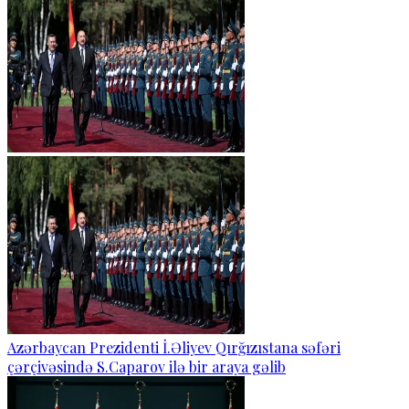
Azərbaycan Prezidenti İ.Əliyev Qırğızıstana səfəri
çərçivəsində S.Caparov ilə bir araya gəlib