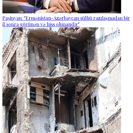
Paşinyan: "Ermənistan-Azərbaycan sülhü razılaşmadan bir
il sonra görünən və hiss olunandır"