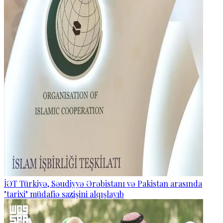
İƏT Türkiyə, Səudiyyə Ərəbistanı və Pakistan arasında
"tarixi" müdafiə sazişini alqışlayıb