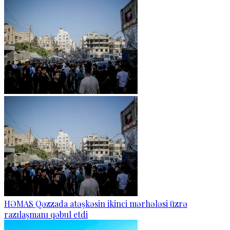
HƏMAS Qəzzada atəşkəsin ikinci mərhələsi üzrə
razılaşmanı qəbul etdi