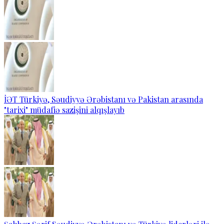
İƏT Türkiyə, Səudiyyə Ərəbistanı və Pakistan arasında
"tarixi" müdafiə sazişini alqışlayıb