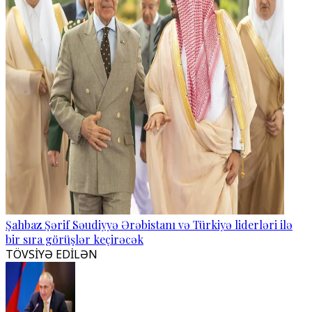
Şahbaz Şərif Səudiyyə Ərəbistanı və Türkiyə liderləri ilə
bir sıra görüşlər keçirəcək
TÖVSİYƏ EDİLƏN