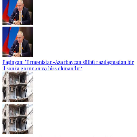
Paşinyan: "Ermənistan-Azərbaycan sülhü razılaşmadan bir
il sonra görünən və hiss olunandır"