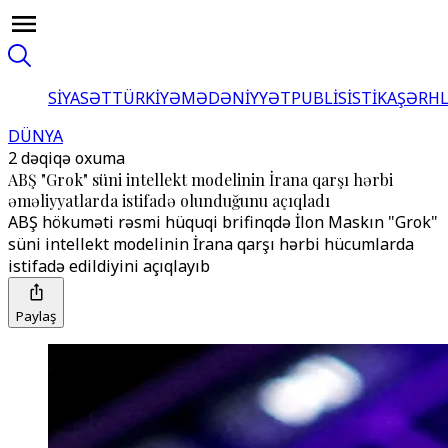
SİYASƏT
TÜRKİYƏ
MƏDƏNİYYƏT
PUBLİSİSTİKA
ŞƏRH
DÜNYA
2 dəqiqə oxuma
ABŞ "Grok" süni intellekt modelinin İrana qarşı hərbi
əməliyyatlarda istifadə olunduğunu açıqladı
ABŞ hökuməti rəsmi hüquqi brifinqdə İlon Maskın "Grok"
süni intellekt modelinin İrana qarşı hərbi hücumlarda
istifadə edildiyini açıqlayıb
Paylaş