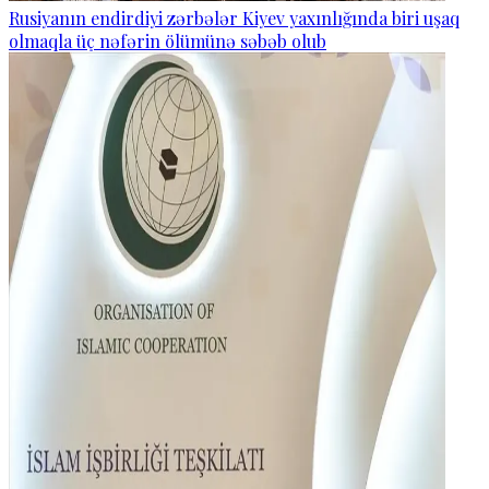
Rusiyanın endirdiyi zərbələr Kiyev yaxınlığında biri uşaq
olmaqla üç nəfərin ölümünə səbəb olub