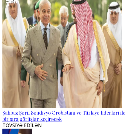
Şahbaz Şərif Səudiyyə Ərəbistanı və Türkiyə liderləri ilə
bir sıra görüşlər keçirəcək
TÖVSİYƏ EDİLƏN