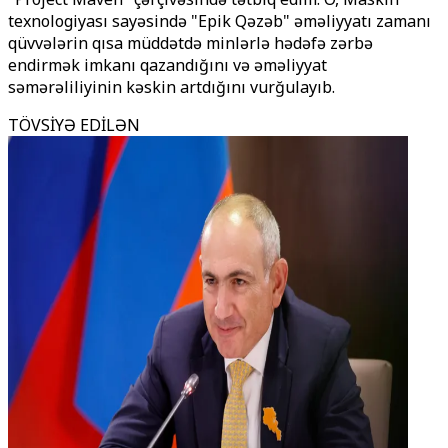
texnologiyası sayəsində "Epik Qəzəb" əməliyyatı zamanı
qüvvələrin qısa müddətdə minlərlə hədəfə zərbə
endirmək imkanı qazandığını və əməliyyat
səmərəliliyinin kəskin artdığını vurğulayıb.
TÖVSİYƏ EDİLƏN