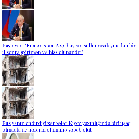
Paşinyan: "Ermənistan-Azərbaycan sülhü razılaşmadan bir
il sonra görünən və hiss olunandır"
Rusiyanın endirdiyi zərbələr Kiyev yaxınlığında biri uşaq
olmaqla üç nəfərin ölümünə səbəb olub