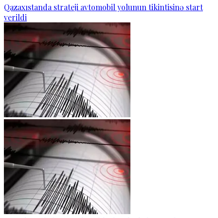
Qazaxıstanda strateji avtomobil yolunun tikintisinə start
verildi