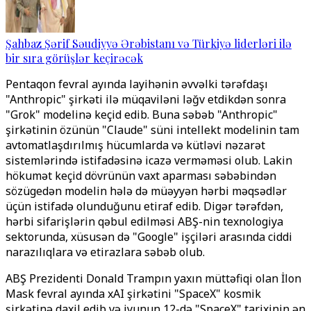
Şahbaz Şərif Səudiyyə Ərəbistanı və Türkiyə liderləri ilə
bir sıra görüşlər keçirəcək
Pentaqon fevral ayında layihənin əvvəlki tərəfdaşı
"Anthropic" şirkəti ilə müqaviləni ləğv etdikdən sonra
"Grok" modelinə keçid edib. Buna səbəb "Anthropic"
şirkətinin özünün "Claude" süni intellekt modelinin tam
avtomatlaşdırılmış hücumlarda və kütləvi nəzarət
sistemlərində istifadəsinə icazə verməməsi olub. Lakin
hökumət keçid dövrünün vaxt aparması səbəbindən
sözügedən modelin hələ də müəyyən hərbi məqsədlər
üçün istifadə olunduğunu etiraf edib. Digər tərəfdən,
hərbi sifarişlərin qəbul edilməsi ABŞ-nin texnologiya
sektorunda, xüsusən də "Google" işçiləri arasında ciddi
narazılıqlara və etirazlara səbəb olub.
ABŞ Prezidenti Donald Trampın yaxın müttəfiqi olan İlon
Mask fevral ayında xAI şirkətini "SpaceX" kosmik
şirkətinə daxil edib və iyunun 12-də "SpaceX" tarixinin ən