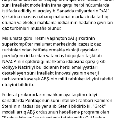
süni intellekt modelinin İrana qarşı hərbi hücumlarda
istifadə edildiyini açıqlayıb. Sənəddə milyarderin "xAI"
şirkətinə məxsus nəhəng məlumat mərkəzində tətbiq
olunan və ekoloji məhkəmə iddiasının hədəfinə çevrilən
qaz turbinləri müdafiə olunur.
Məlumata görə, rəsmi Vaşinqton xAI şirkətinin
superkompüter məlumat mərkəzində icazəsiz qaz
turbinlərindən istifadə etməklə ekoloji qaydaları
pozduğunu idda edən vətəndaş hüquqları təşkilatı
NAACP-nin qaldırdığı məhkəmə iddiasına qarşı çıxıb.
Ədliyyə Nazirliyi bu iddianın hərbi əməliyyatları
dəstəkləyən süni intellekt innovasiyasının enerji
təchizatını kəsərək ABŞ-nin milli təhlükəsizliyini təhdid
etdiyini bildirib.
Federal prokurorların məhkəməyə təqdim etdiyi
sənədlərdə Pentaqonun süni intellekt rəhbəri Kameron
Stenlinin ifadəsi də yer alıb. Stenli bildirib ki, "Grok"
modeli artıq ABŞ ordusunun hədəfləmə proqramı olan
"Project Maven" çərçivəsində tətbiq edilir. O, Maskın