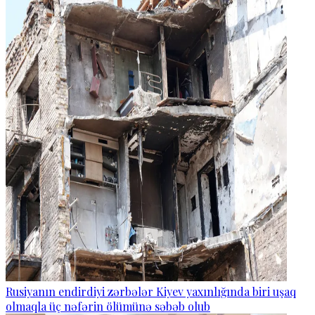
Rusiyanın endirdiyi zərbələr Kiyev yaxınlığında biri uşaq
olmaqla üç nəfərin ölümünə səbəb olub