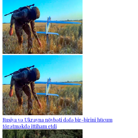
Rusiya və Ukrayna növbəti dəfə bir-birini hücum
törətməkdə ittiham etdi