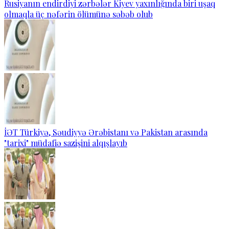
Rusiyanın endirdiyi zərbələr Kiyev yaxınlığında biri uşaq
olmaqla üç nəfərin ölümünə səbəb olub
İƏT Türkiyə, Səudiyyə Ərəbistanı və Pakistan arasında
"tarixi" müdafiə sazişini alqışlayıb