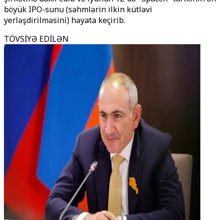
böyük IPO-sunu (səhmlərin ilkin kütləvi
yerləşdirilməsini) həyata keçirib.
TÖVSİYƏ EDİLƏN