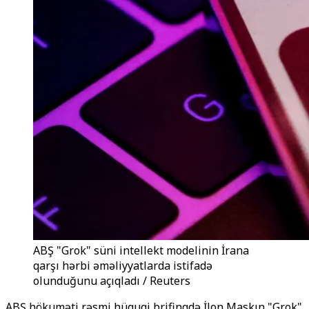
ABŞ "Grok" süni intellekt modelinin İrana
qarşı hərbi əməliyyatlarda istifadə
olunduğunu açıqladı / Reuters
ABŞ hökuməti rəsmi hüquqi brifinqdə İlon Maskın "Grok"