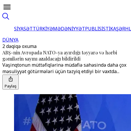
SİYASƏT
TÜRKİYƏ
MƏDƏNİYYƏT
PUBLİSİSTİKA
ŞƏRH
DÜNYA
2 dəqiqə oxuma
ABŞ-nin Avropada NATO-ya ayırdığı təyyarə və hərbi
gəmilərin sayını azaldacağı bildirildi
Vaşinqtonun müttəfiqlərinə müdafiə sahəsində daha çox
məsuliyyət götürmələri üçün təzyiq etdiyi bir vaxtda...
Paylaş