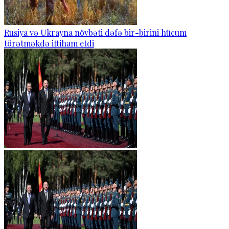
Rusiya və Ukrayna növbəti dəfə bir-birini hücum
törətməkdə ittiham etdi