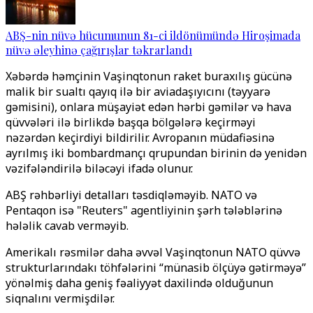
ABŞ-nin nüvə hücumunun 81-ci ildönümündə Hiroşimada
nüvə əleyhinə çağırışlar təkrarlandı
Xəbərdə həmçinin Vaşinqtonun raket buraxılış gücünə
malik bir sualtı qayıq ilə bir aviadaşıyıcını (təyyarə
gəmisini), onlara müşayiət edən hərbi gəmilər və hava
qüvvələri ilə birlikdə başqa bölgələrə keçirməyi
nəzərdən keçirdiyi bildirilir. Avropanın müdafiəsinə
ayrılmış iki bombardmançı qrupundan birinin də yenidən
vəzifələndirilə biləcəyi ifadə olunur.
ABŞ rəhbərliyi detalları təsdiqləməyib. NATO və
Pentaqon isə "Reuters" agentliyinin şərh tələblərinə
hələlik cavab verməyib.
Amerikalı rəsmilər daha əvvəl Vaşinqtonun NATO qüvvə
strukturlarındakı töhfələrini “münasib ölçüyə gətirməyə”
yönəlmiş daha geniş fəaliyyət daxilində olduğunun
siqnalını vermişdilər.