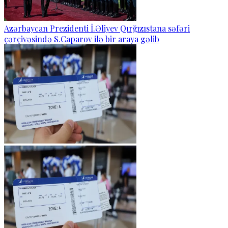
Azərbaycan Prezidenti İ.Əliyev Qırğızıstana səfəri
çərçivəsində S.Caparov ilə bir araya gəlib