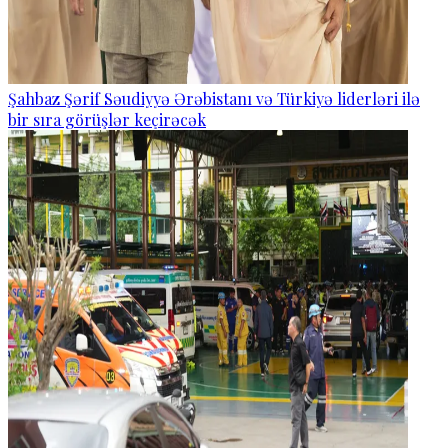
Şahbaz Şərif Səudiyyə Ərəbistanı və Türkiyə liderləri ilə
bir sıra görüşlər keçirəcək