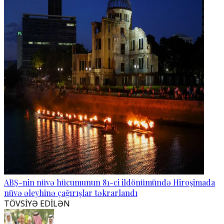
ABŞ-nin nüvə hücumunun 81-ci ildönümündə Hiroşimada
nüvə əleyhinə çağırışlar təkrarlandı
TÖVSİYƏ EDİLƏN