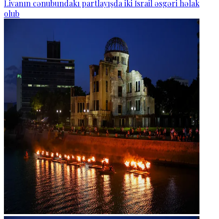
Livanın cənubundakı partlayışda iki İsrail əsgəri həlak
olub