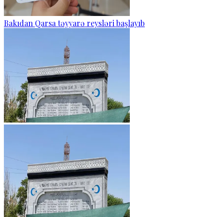
Bakıdan Qarsa təyyarə reysləri başlayıb