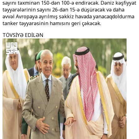
sayını təxminən 150-dən 100-ə endirəcək. Dəniz kəşfiyyat
təyyarələrinin sayını 26-dan 15-ə düşürəcək və daha
əvvəl Avropaya ayrılmış səkkiz havada yanacaqdoldurma
tanker təyyarəsinin hamısını geri çəkəcək.
TÖVSİYƏ EDİLƏN