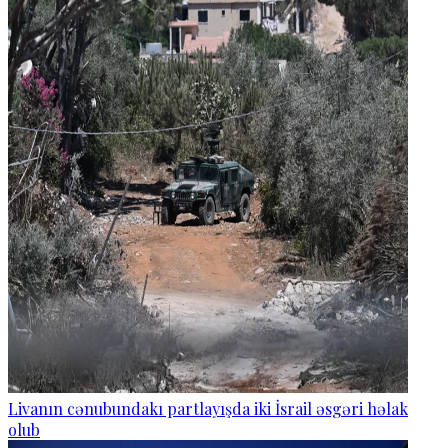
Livanın cənubundakı partlayışda iki İsrail əsgəri həlak
olub