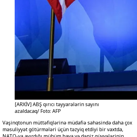
[ARXİV] ABŞ qırıcı təyyarələrin sayını
azaldacaq/ Foto: AFP
Vaşinqtonun müttəfiqlərinə müdafiə sahəsində daha çox
məsuliyyət götürmələri üçün təzyiq etdiyi bir vaxtda,
NATO-ya ayırdığı mühüm hava və dəniz qüvvələrinin