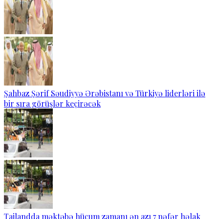
Şahbaz Şərif Səudiyyə Ərəbistanı və Türkiyə liderləri ilə
bir sıra görüşlər keçirəcək
Tailandda məktəbə hücum zamanı ən azı 7 nəfər həlak