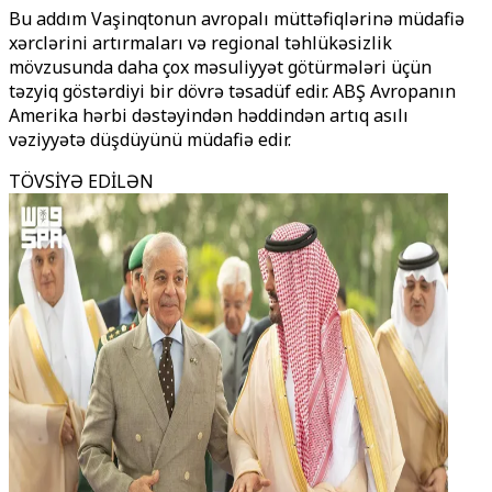
Bu addım Vaşinqtonun avropalı müttəfiqlərinə müdafiə
xərclərini artırmaları və regional təhlükəsizlik
mövzusunda daha çox məsuliyyət götürmələri üçün
təzyiq göstərdiyi bir dövrə təsadüf edir. ABŞ Avropanın
Amerika hərbi dəstəyindən həddindən artıq asılı
vəziyyətə düşdüyünü müdafiə edir.
TÖVSİYƏ EDİLƏN