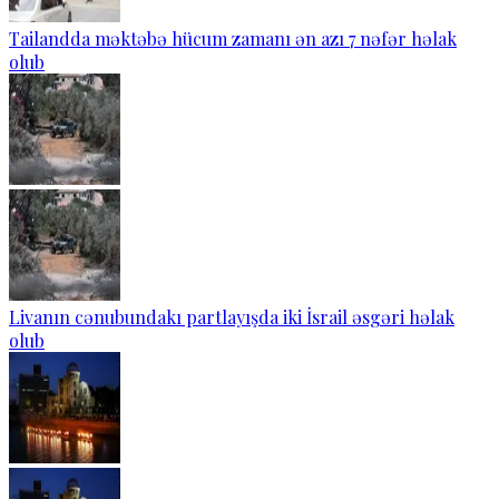
Tailandda məktəbə hücum zamanı ən azı 7 nəfər həlak
olub
Livanın cənubundakı partlayışda iki İsrail əsgəri həlak
olub