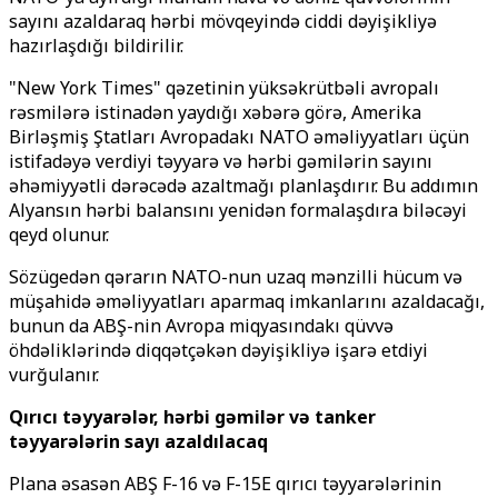
sayını azaldaraq hərbi mövqeyində ciddi dəyişikliyə
hazırlaşdığı bildirilir.
"New York Times" qəzetinin yüksəkrütbəli avropalı
rəsmilərə istinadən yaydığı xəbərə görə, Amerika
Birləşmiş Ştatları Avropadakı NATO əməliyyatları üçün
istifadəyə verdiyi təyyarə və hərbi gəmilərin sayını
əhəmiyyətli dərəcədə azaltmağı planlaşdırır. Bu addımın
Alyansın hərbi balansını yenidən formalaşdıra biləcəyi
qeyd olunur.
Sözügedən qərarın NATO-nun uzaq mənzilli hücum və
müşahidə əməliyyatları aparmaq imkanlarını azaldacağı,
bunun da ABŞ-nin Avropa miqyasındakı qüvvə
öhdəliklərində diqqətçəkən dəyişikliyə işarə etdiyi
vurğulanır.
Qırıcı təyyarələr, hərbi gəmilər və tanker
təyyarələrin sayı azaldılacaq
Plana əsasən ABŞ F-16 və F-15E qırıcı təyyarələrinin