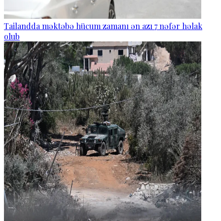
Tailandda məktəbə hücum zamanı ən azı 7 nəfər həlak
olub