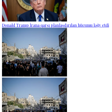
Donald Tramp İrana qarşı planlaşdırılan hücumu ləğv etdi