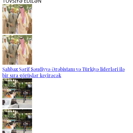
TÖVSİYƏ EDİLƏN
Şahbaz Şərif Səudiyyə Ərəbistanı və Türkiyə liderləri ilə
bir sıra görüşlər keçirəcək