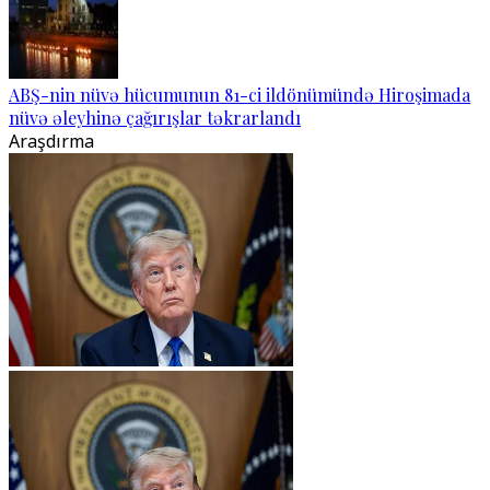
ABŞ-nin nüvə hücumunun 81-ci ildönümündə Hiroşimada
nüvə əleyhinə çağırışlar təkrarlandı
Araşdırma