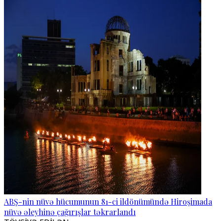
ABŞ-nin nüvə hücumunun 81-ci ildönümündə Hiroşimada
nüvə əleyhinə çağırışlar təkrarlandı