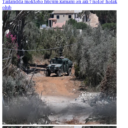
Tailandda məktəbə hücum zamanı ən azı 7 nəfər həlak
olub