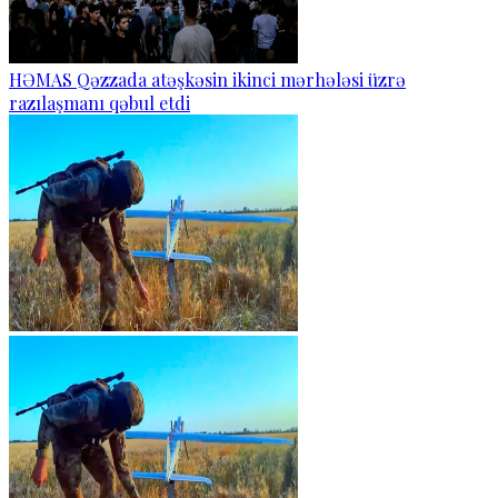
HƏMAS Qəzzada atəşkəsin ikinci mərhələsi üzrə
razılaşmanı qəbul etdi