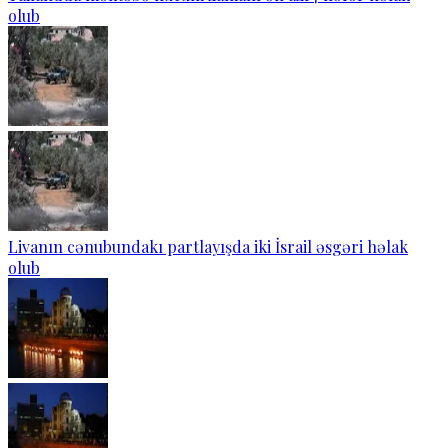
olub
Livanın cənubundakı partlayışda iki İsrail əsgəri həlak
olub