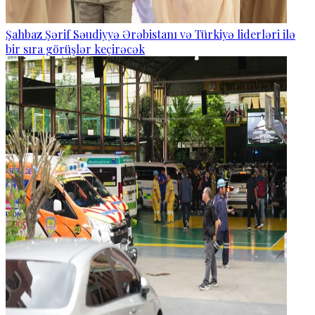
Şahbaz Şərif Səudiyyə Ərəbistanı və Türkiyə liderləri ilə
bir sıra görüşlər keçirəcək