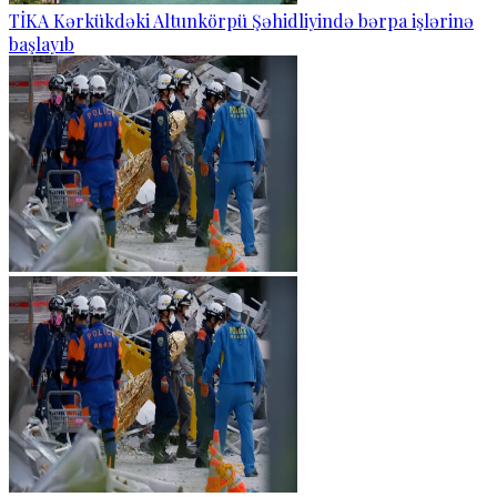
TİKA Kərkükdəki Altunkörpü Şəhidliyində bərpa işlərinə
başlayıb