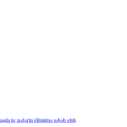
lmaqla üç nəfərin ölümünə səbəb olub