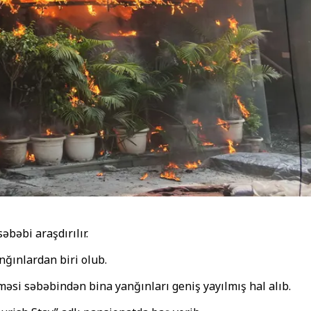
əbəbi araşdırılır.
nğınlardan biri olub.
əsi səbəbindən bina yanğınları geniş yayılmış hal alıb.