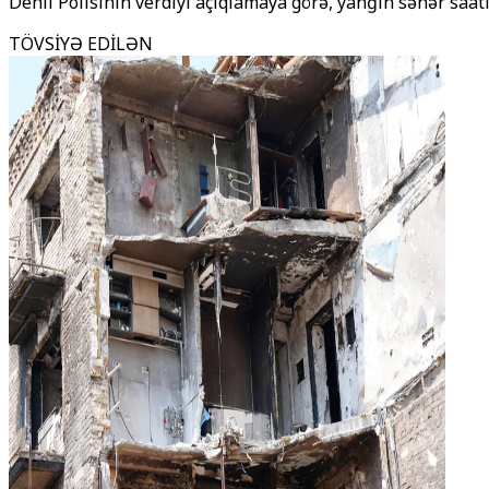
Dehli Polisinin verdiyi açıqlamaya görə, yanğın səhər saat
TÖVSİYƏ EDİLƏN