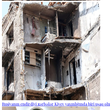
Rusiyanın endirdiyi zərbələr Kiyev yaxınlığında biri uşaq o