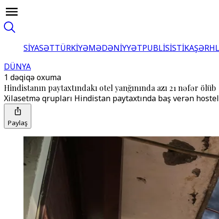
SİYASƏT
TÜRKİYƏ
MƏDƏNİYYƏT
PUBLİSİSTİKA
ŞƏRH
DÜNYA
1 dəqiqə oxuma
Hindistanın paytaxtındakı otel yanğınında azı 21 nəfər ölüb
Xilasetmə qrupları Hindistan paytaxtında baş verən hostel
Paylaş