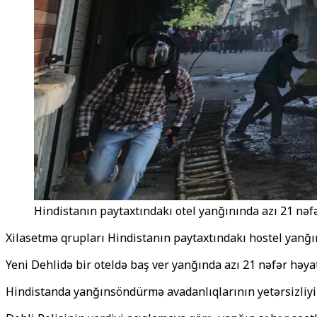
Hindistanın paytaxtındakı otel yanğınında azı 21 nəfə
Xilasetmə qrupları Hindistanın paytaxtındakı hostel yanğını
Yeni Dehlidə bir oteldə baş ver
yanğında azı 21 nəfər həyatı
Hindistanda yanğınsöndürmə avadanlıqlarının yetərsizliyi