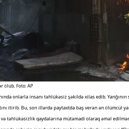
r ölüb. Foto: AP
nda onlarla insanı təhlükəsiz şəkildə xilas edib. Yanğının s
nı itirib. Bu, son illərdə paytaxtda baş verən ən ölümcül ya
 və təhlükəsizlik qaydalarına mütəmadi olaraq əməl edilməm