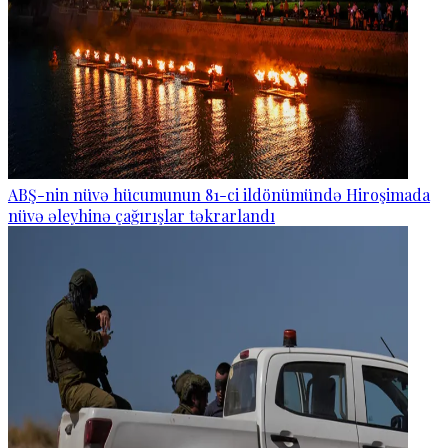
ABŞ-nin nüvə hücumunun 81-ci ildönümündə Hiroşimada
nüvə əleyhinə çağırışlar təkrarlandı