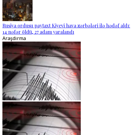
Rusiya ordusu paytaxt Kiyevi hava zərbələri ilə hədəf aldı:
14 nəfər öldü, 27 adam yaralandı
Araşdırma