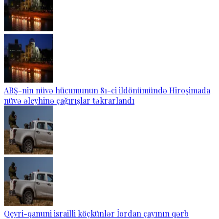
ABŞ-nin nüvə hücumunun 81-ci ildönümündə Hiroşimada
nüvə əleyhinə çağırışlar təkrarlandı
Qeyri-qanuni israilli köçkünlər İordan çayının qərb