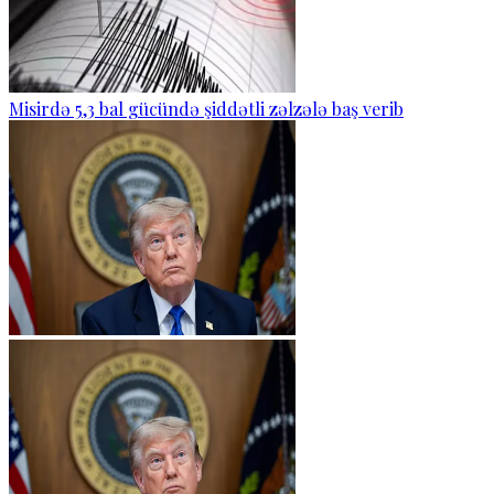
Misirdə 5,3 bal gücündə şiddətli zəlzələ baş verib