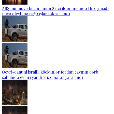
ABŞ-nin nüvə hücumunun 81-ci ildönümündə Hiroşimada
nüvə əleyhinə çağırışlar təkrarlandı
Qeyri-qanuni israilli köçkünlər İordan çayının qərb
sahilində evləri yandırdı: 6 nəfər yaralandı