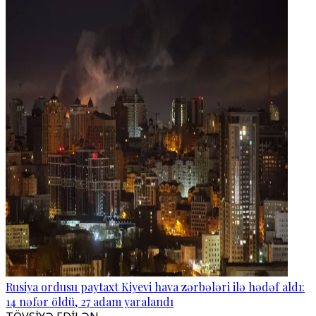
Rusiya ordusu paytaxt Kiyevi hava zərbələri ilə hədəf aldı:
14 nəfər öldü, 27 adam yaralandı