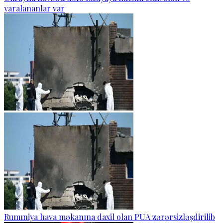
yaralananlar var
Rumıniya hava məkanına daxil olan PUA zərərsizləşdirilib