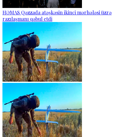
HƏMAS Qəzzada atəşkəsin ikinci mərhələsi üzrə
razılaşmanı qəbul etdi