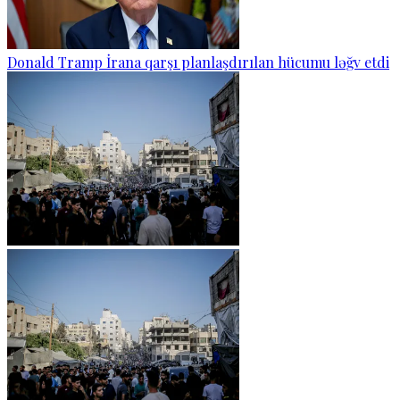
Donald Tramp İrana qarşı planlaşdırılan hücumu ləğv etdi