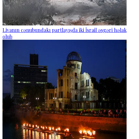
Livanın cənubundakı partlayışda iki İsrail əsgəri həlak
olub