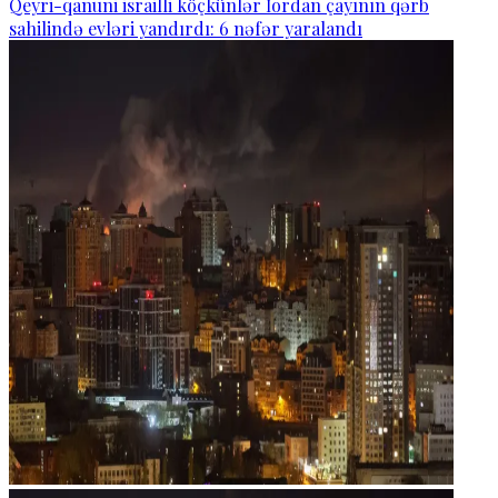
Qeyri-qanuni israilli köçkünlər İordan çayının qərb
sahilində evləri yandırdı: 6 nəfər yaralandı