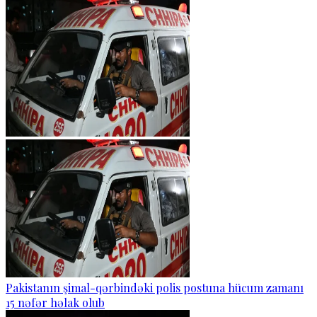
Pakistanın şimal-qərbindəki polis postuna hücum zamanı
15 nəfər həlak olub