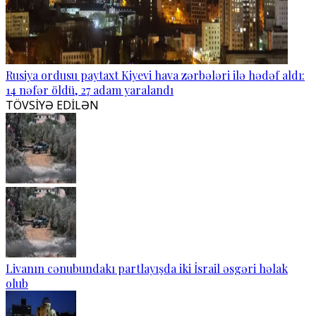
Rusiya ordusu paytaxt Kiyevi hava zərbələri ilə hədəf aldı:
14 nəfər öldü, 27 adam yaralandı
TÖVSİYƏ EDİLƏN
Livanın cənubundakı partlayışda iki İsrail əsgəri həlak
olub