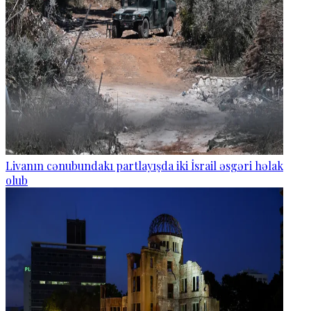
Livanın cənubundakı partlayışda iki İsrail əsgəri həlak
olub