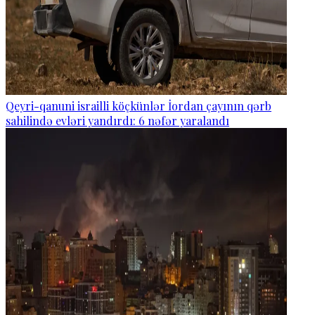
Qeyri-qanuni israilli köçkünlər İordan çayının qərb
sahilində evləri yandırdı: 6 nəfər yaralandı