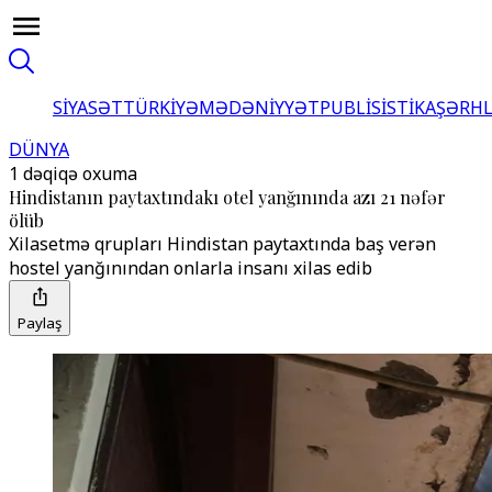
SİYASƏT
TÜRKİYƏ
MƏDƏNİYYƏT
PUBLİSİSTİKA
ŞƏRH
DÜNYA
1 dəqiqə oxuma
Hindistanın paytaxtındakı otel yanğınında azı 21 nəfər
ölüb
Xilasetmə qrupları Hindistan paytaxtında baş verən
hostel yanğınından onlarla insanı xilas edib
Paylaş