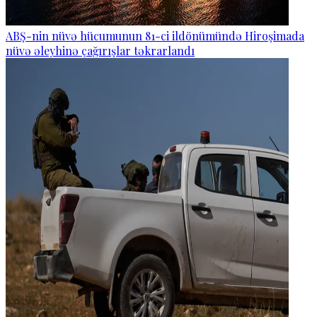
ABŞ-nin nüvə hücumunun 81-ci ildönümündə Hiroşimada
nüvə əleyhinə çağırışlar təkrarlandı