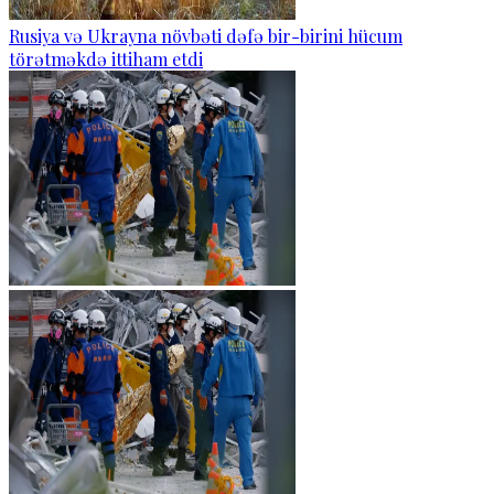
Rusiya və Ukrayna növbəti dəfə bir-birini hücum
törətməkdə ittiham etdi