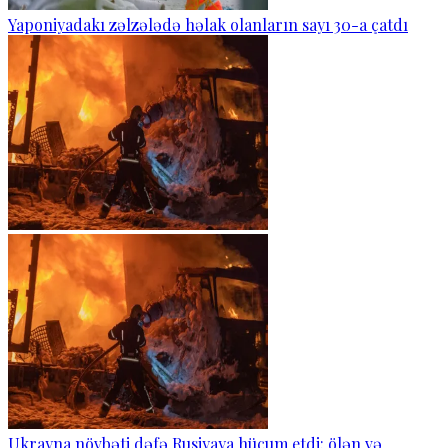
Yaponiyadakı zəlzələdə həlak olanların sayı 30-a çatdı
Ukrayna növbəti dəfə Rusiyaya hücum etdi: ölən və