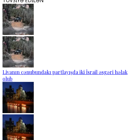
TÖVSİYƏ EDİLƏN
Livanın cənubundakı partlayışda iki İsrail əsgəri həlak
olub