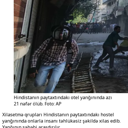
Hindistanın paytaxtındakı otel yanğınında azı
21 nəfər ölüb. Foto: AP
Xilasetmə qrupları Hindistanın paytaxtındakı hostel
yanğınında onlarla insanı təhlükəsiz şəkildə xilas edib.
Yanğının səbəbi araşdırılır.