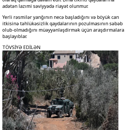
adətən lazımi səviyyədə riayət olunmur.
Yerli rəsmilər yanğının necə başladığını və böyük can
itkisinə təhlükəsizlik qaydalarının pozulmasının səbəb
olub-olmadığını müəyyənləşdirmək üçün araşdırmalara
başlayıblar.
TÖVSİYƏ EDİLƏN