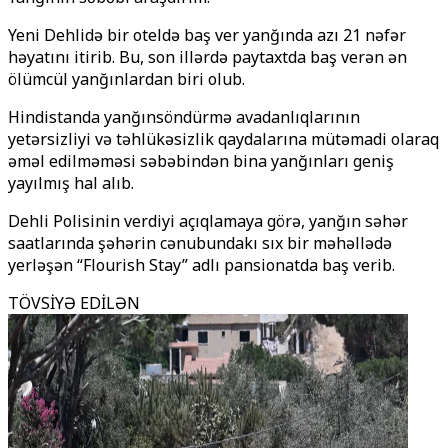
Yeni Dehlidə bir oteldə baş ver
yanğında azı 21 nəfər
həyatını itirib. Bu, son illərdə paytaxtda baş verən ən
ölümcül yanğınlardan biri olub.
Hindistanda yanğınsöndürmə avadanlıqlarının
yetərsizliyi və təhlükəsizlik qaydalarına mütəmadi olaraq
əməl edilməməsi səbəbindən bina yanğınları geniş
yayılmış hal alıb.
Dehli Polisinin verdiyi açıqlamaya görə, yanğın səhər
saatlarında şəhərin cənubundakı sıx bir məhəllədə
yerləşən “Flourish Stay” adlı pansionatda baş verib.
TÖVSİYƏ EDİLƏN