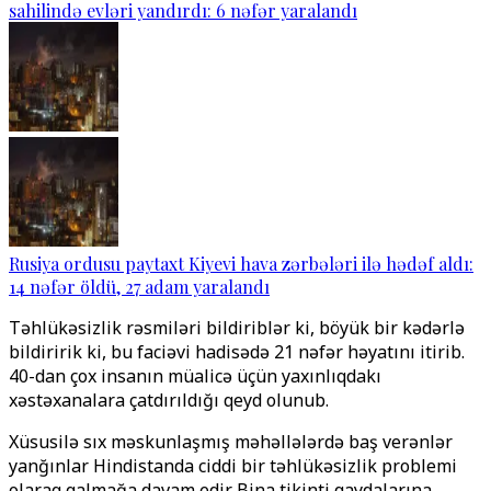
sahilində evləri yandırdı: 6 nəfər yaralandı
Rusiya ordusu paytaxt Kiyevi hava zərbələri ilə hədəf aldı:
14 nəfər öldü, 27 adam yaralandı
Təhlükəsizlik rəsmiləri bildiriblər ki, böyük bir kədərlə
bildiririk ki, bu faciəvi hadisədə 21 nəfər həyatını itirib.
40-dan çox insanın müalicə üçün yaxınlıqdakı
xəstəxanalara çatdırıldığı qeyd olunub.
Xüsusilə sıx məskunlaşmış məhəllələrdə baş verənlər
yanğınlar Hindistanda ciddi bir təhlükəsizlik problemi
olaraq qalmağa davam edir. Bina tikinti qaydalarına