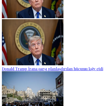
Donald Tramp İrana qarşı planlaşdırılan hücumu ləğv etdi