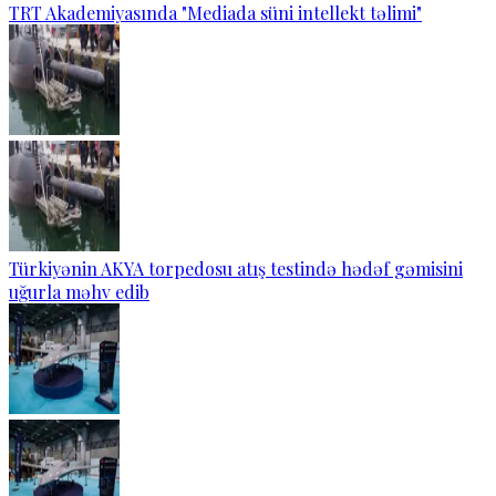
TRT Akademiyasında "Mediada süni intellekt təlimi"
Türkiyənin AKYA torpedosu atış testində hədəf gəmisini
uğurla məhv edib