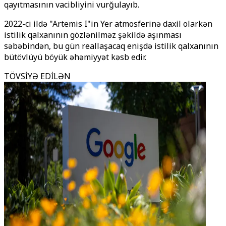
qayıtmasının vacibliyini vurğulayıb.
2022-ci ildə "Artemis I"in Yer atmosferinə daxil olarkən
istilik qalxanının gözlənilməz şəkildə aşınması
səbəbindən, bu gün reallaşacaq enişdə istilik qalxanının
bütövlüyü böyük əhəmiyyət kəsb edir.
TÖVSİYƏ EDİLƏN