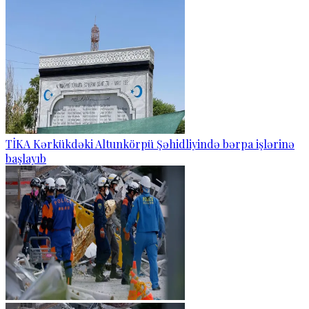
TİKA Kərkükdəki Altunkörpü Şəhidliyində bərpa işlərinə
başlayıb