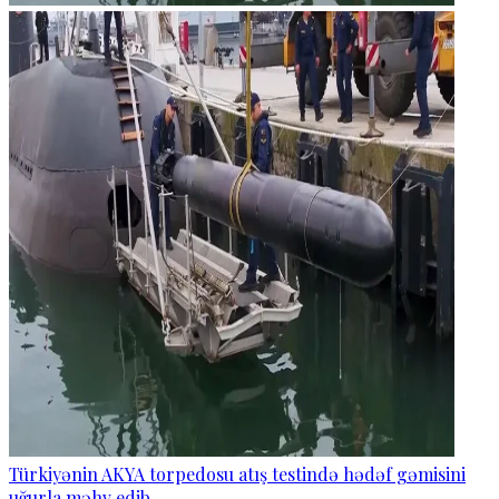
Türkiyənin AKYA torpedosu atış testində hədəf gəmisini
uğurla məhv edib