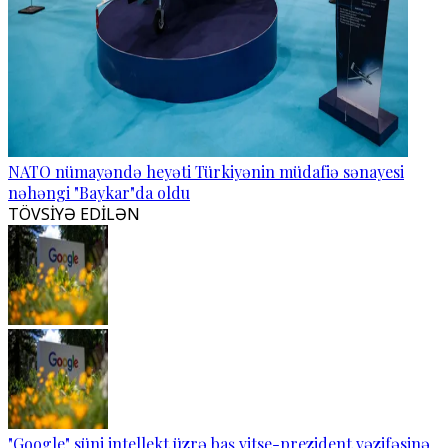
NATO nümayəndə heyəti Türkiyənin müdafiə sənayesi
nəhəngi "Baykar"da oldu
TÖVSİYƏ EDİLƏN
"Google" süni intellekt üzrə baş vitse-prezident vəzifəsinə