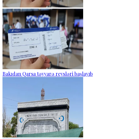
Bakıdan Qarsa təyyarə reysləri başlayıb