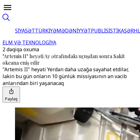
SİYASƏT
TÜRKİYƏ
MƏDƏNİYYƏT
PUBLİSİSTİKA
ŞƏRH
ELM VƏ TEXNOLOGİYA
2 dəqiqə oxuma
"Artemis II" heyəti Ay ətrafındakı uçuşdan sonra Sakit
okeana eniş edir
"Artemis II" heyəti Yerdən daha uzağa səyahət etdilər,
lakin bu gün onların 10 günlük missiyasının ən vacib
anlarından biri yaşanacaq
Paylaş