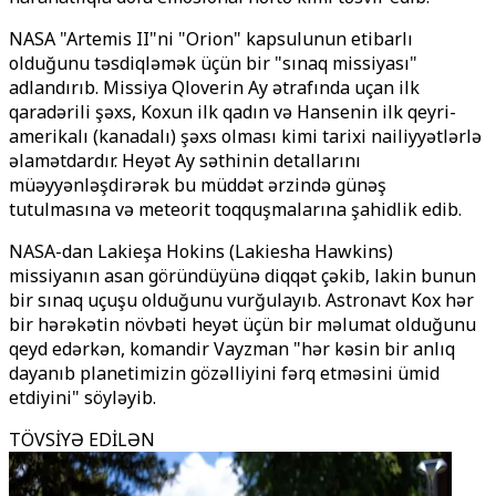
NASA "Artemis II"ni "Orion" kapsulunun etibarlı
olduğunu təsdiqləmək üçün bir "sınaq missiyası"
adlandırıb. Missiya Qloverin Ay ətrafında uçan ilk
qaradərili şəxs, Koxun ilk qadın və Hansenin ilk qeyri-
amerikalı (kanadalı) şəxs olması kimi tarixi nailiyyətlərlə
əlamətdardır. Heyət Ay səthinin detallarını
müəyyənləşdirərək bu müddət ərzində günəş
tutulmasına və meteorit toqquşmalarına şahidlik edib.
NASA-dan Lakieşa Hokins (Lakiesha Hawkins)
missiyanın asan göründüyünə diqqət çəkib, lakin bunun
bir sınaq uçuşu olduğunu vurğulayıb. Astronavt Kox hər
bir hərəkətin növbəti heyət üçün bir məlumat olduğunu
qeyd edərkən, komandir Vayzman "hər kəsin bir anlıq
dayanıb planetimizin gözəlliyini fərq etməsini ümid
etdiyini" söyləyib.
TÖVSİYƏ EDİLƏN