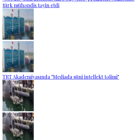
türk mühəndis təyin etdi
TRT Akademiyasında "Mediada süni intellekt təlimi"