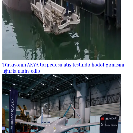
Türkiyənin AKYA torpedosu atış testində hədəf gəmisini
uğurla məhv edib