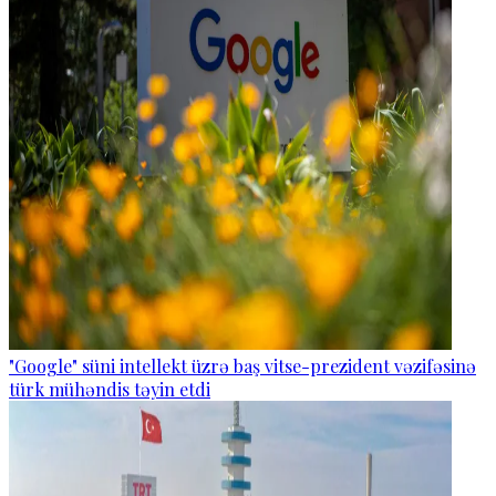
"Google" süni intellekt üzrə baş vitse-prezident vəzifəsinə
türk mühəndis təyin etdi