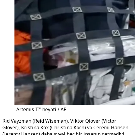
"Artemis II" heyəti / AP
Rid Vayzman (Reid Wiseman), Viktor Qlover (Victor
Glover), Kristina Kox (Christina Koch) və Ceremi Hansen
(Jeremy Hansen) daha əvvəl heç bir insanın getmədiyi