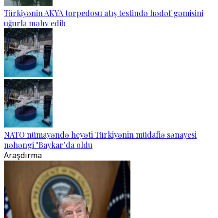
Türkiyənin AKYA torpedosu atış testində hədəf gəmisini
uğurla məhv edib
NATO nümayəndə heyəti Türkiyənin müdafiə sənayesi
nəhəngi "Baykar"da oldu
Araşdırma