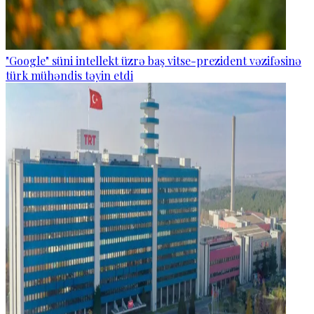
"Google" süni intellekt üzrə baş vitse-prezident vəzifəsinə
türk mühəndis təyin etdi