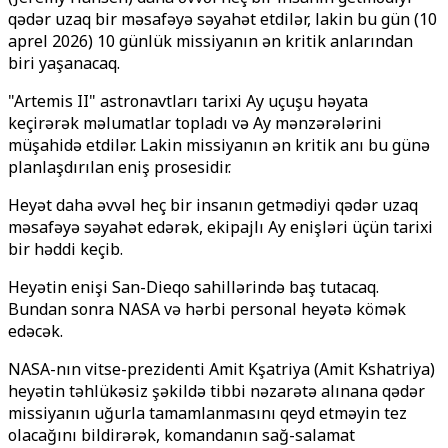
qədər uzaq bir məsafəyə səyahət etdilər, lakin bu gün (10
aprel 2026) 10 günlük missiyanın ən kritik anlarından
biri yaşanacaq.
"Artemis II" astronavtları tarixi Ay uçuşu həyata
keçirərək məlumatlar topladı və Ay mənzərələrini
müşahidə etdilər. Lakin missiyanın ən kritik anı bu günə
planlaşdırılan eniş prosesidir.
Heyət daha əvvəl heç bir insanın getmədiyi qədər uzaq
məsafəyə səyahət edərək, ekipajlı Ay enişləri üçün tarixi
bir həddi keçib.
Heyətin enişi San-Dieqo sahillərində baş tutacaq.
Bundan sonra NASA və hərbi personal heyətə kömək
edəcək.
NASA-nın vitse-prezidenti Amit Kşatriya (Amit Kshatriya)
heyətin təhlükəsiz şəkildə tibbi nəzarətə alınana qədər
missiyanın uğurla tamamlanmasını qeyd etməyin tez
olacağını bildirərək, komandanın sağ-salamat