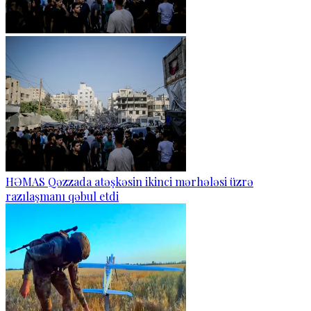
HƏMAS Qəzzada atəşkəsin ikinci mərhələsi üzrə
razılaşmanı qəbul etdi