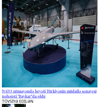
NATO nümayəndə heyəti Türkiyənin müdafiə sənayesi
nəhəngi "Baykar"da oldu
TÖVSİYƏ EDİLƏN