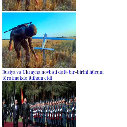
Rusiya və Ukrayna növbəti dəfə bir-birini hücum
törətməkdə ittiham etdi