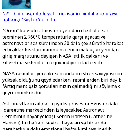
NATO nümayəndə heyəti Türkiyənin müdafiə sənayesi
nəhəngi "Baykar"da oldu
"Orion" kapsulu atmosferə yenidən daxil olarkən
təxminən 2 760°C temperaturla qarşılaşacaq və
astronavtlar səs sürətindən 30 dəfə çox sürətlə hərəkət
edəcəklər. Riskləri minimuma endirmək üçün yenidən
giriş marşrutunu dəyişən NASA istilik qalxanı və
xilasetmə sistemlərinə güvəndiyini ifadə edib.
NASA rəsmiləri yerdəki komandanın stres səviyyəsinin
yüksək olduğunu qeyd edərkən, rəsmilərdən biri deyib:
"Artıq məntiqsiz qorxularımızın qalmadığını söyləmək
qeyri-mümkündür".
Astronavtların ailələri qayıdış prosesini Hyustondakı
idarəetmə mərkəzindən izləyəcəklər. Astronavt
Cereminin həyat yoldaşı Ketrin Hansen (Catherine
Hansen) bu həftəni sevinc, həyəcan və bir az da
narahatlıqla dolu emosional həftə kimi təsvir edib.