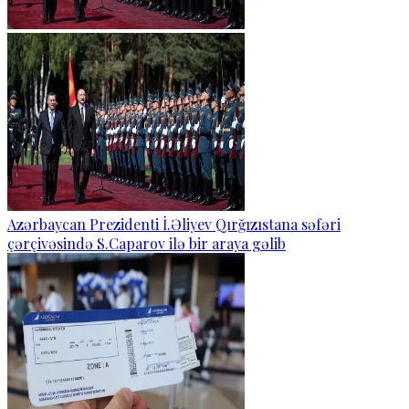
Azərbaycan Prezidenti İ.Əliyev Qırğızıstana səfəri
çərçivəsində S.Caparov ilə bir araya gəlib