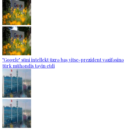
"Google" süni intellekt üzrə baş vitse-prezident vəzifəsinə
türk mühəndis təyin etdi