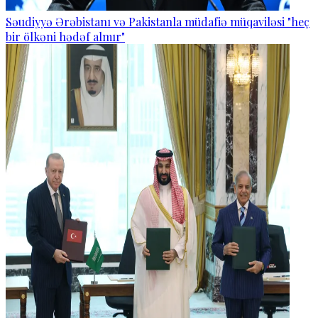
Səudiyyə Ərəbistanı və Pakistanla müdafiə müqaviləsi "heç
bir ölkəni hədəf almır"