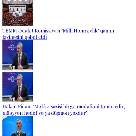
TBMM Ədalət Komissiyası "Milli Həmrəylik" qanun
layihəsini qəbul etdi
Hakan Fidan: "Məkkə sazişi birgə müdafiəni təmin edir,
müəyyən hədəf və ya düşmən yoxdur"