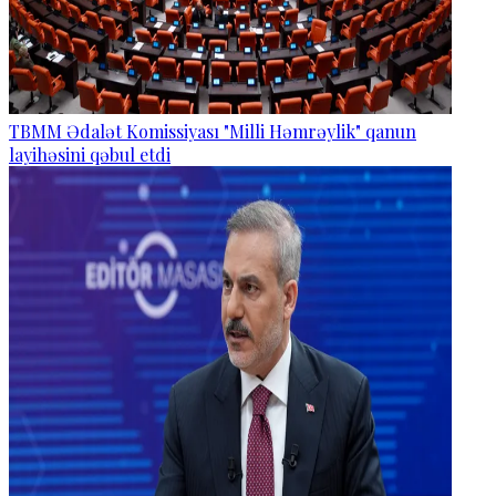
TBMM Ədalət Komissiyası "Milli Həmrəylik" qanun
layihəsini qəbul etdi