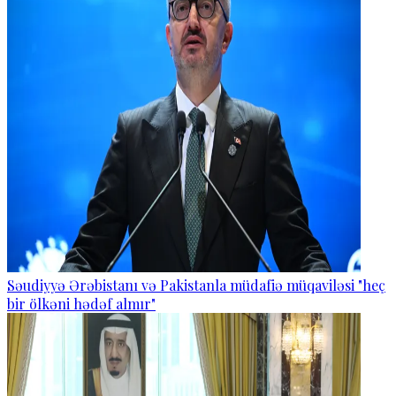
Səudiyyə Ərəbistanı və Pakistanla müdafiə müqaviləsi "heç
bir ölkəni hədəf almır"