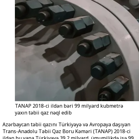
TANAP 2018-ci ildən bəri 99 milyard kubmetrə
yaxın təbii qaz nəql edib
Azərbaycan təbii qazını Türkiyəyə və Avropaya daşıyan
Trans-Anadolu Təbii Qaz Boru Kəməri (TANAP) 2018-ci
ildən bu yana Türkiyəyə 39,2 milyard, ümumilikdə isə 99