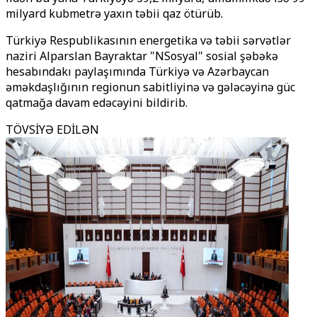
milyard kubmetrə yaxın təbii qaz ötürüb.
Türkiyə Respublikasının energetika və təbii sərvətlər
naziri Alparslan Bayraktar "NSosyal" sosial şəbəkə
hesabındakı paylaşımında Türkiyə və Azərbaycan
əməkdaşlığının regionun sabitliyinə və gələcəyinə güc
qatmağa davam edəcəyini bildirib.
TÖVSİYƏ EDİLƏN