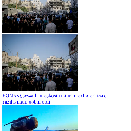
HƏMAS Qəzzada atəşkəsin ikinci mərhələsi üzrə
razılaşmanı qəbul etdi