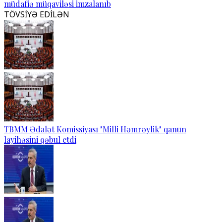
müdafiə müqaviləsi imzalanıb
TÖVSİYƏ EDİLƏN
TBMM Ədalət Komissiyası "Milli Həmrəylik" qanun
layihəsini qəbul etdi