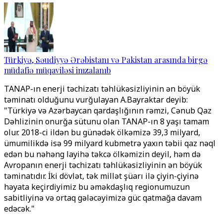
Türkiyə, Səudiyyə Ərəbistanı və Pakistan arasında birgə
müdafiə müqaviləsi imzalanıb
TANAP-ın enerji təchizatı təhlükəsizliyinin ən böyük
təminatı olduğunu vurğulayan A.Bayraktar deyib:
"Türkiyə və Azərbaycan qardaşlığının rəmzi, Cənub Qaz
Dəhlizinin onurğa sütunu olan TANAP-ın 8 yaşı tamam
olur. 2018-ci ildən bu günədək ölkəmizə 39,3 milyard,
ümumilikdə isə 99 milyard kubmetrə yaxın təbii qaz nəql
edən bu nəhəng layihə təkcə ölkəmizin deyil, həm də
Avropanın enerji təchizatı təhlükəsizliyinin ən böyük
təminatıdır. İki dövlət, tək millət şüarı ilə çiyin-çiyinə
həyata keçirdiyimiz bu əməkdaşlıq regionumuzun
sabitliyinə və ortaq gələcəyimizə güc qatmağa davam
edəcək."