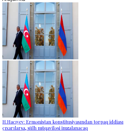
H.Hacıyev: Ermənistan konstitusiyasından torpaq iddiası
çıxarılarsa, sülh müqaviləsi imzalanacaq