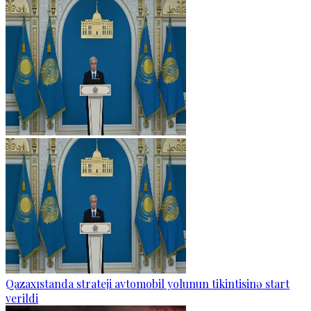
Qazaxıstanda strateji avtomobil yolunun tikintisinə start
verildi