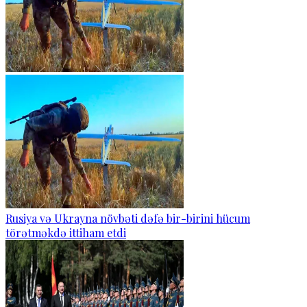
Rusiya və Ukrayna növbəti dəfə bir-birini hücum
törətməkdə ittiham etdi