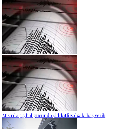
Misirdə 5,3 bal gücündə şiddətli zəlzələ baş verib