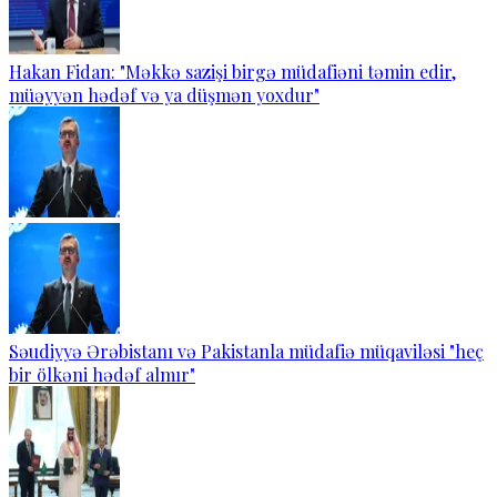
Hakan Fidan: "Məkkə sazişi birgə müdafiəni təmin edir,
müəyyən hədəf və ya düşmən yoxdur"
Səudiyyə Ərəbistanı və Pakistanla müdafiə müqaviləsi "heç
bir ölkəni hədəf almır"