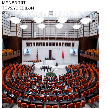
MƏNBƏ
:
TRT
TÖVSİYƏ EDİLƏN