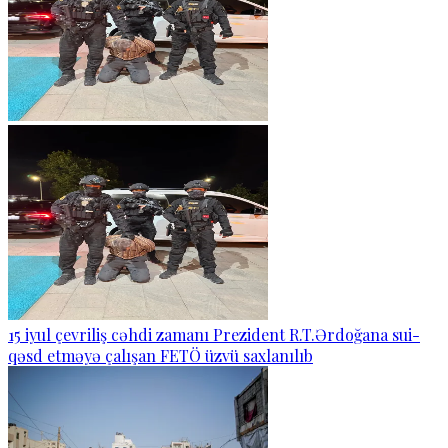
15 iyul çevriliş cəhdi zamanı Prezident R.T.Ərdoğana sui-
qəsd etməyə çalışan FETÖ üzvü saxlanılıb