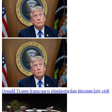
Donald Tramp İrana qarşı planlaşdırılan hücumu ləğv etdi