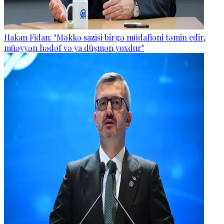
Hakan Fidan: "Məkkə sazişi birgə müdafiəni təmin edir,
müəyyən hədəf və ya düşmən yoxdur"