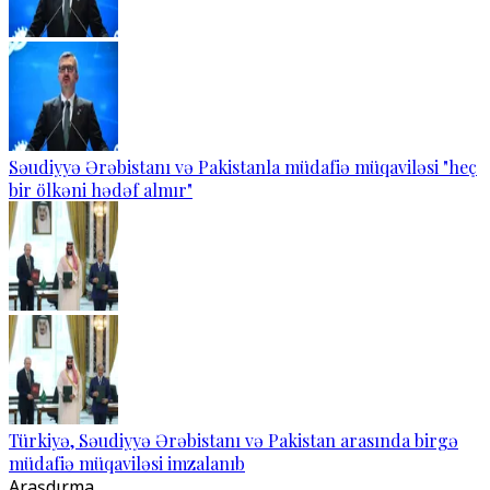
Səudiyyə Ərəbistanı və Pakistanla müdafiə müqaviləsi "heç
bir ölkəni hədəf almır"
Türkiyə, Səudiyyə Ərəbistanı və Pakistan arasında birgə
müdafiə müqaviləsi imzalanıb
Araşdırma