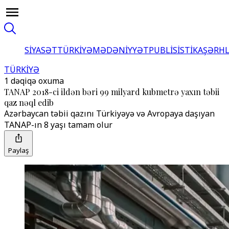
SİYASƏT
TÜRKİYƏ
MƏDƏNİYYƏT
PUBLİSİSTİKA
ŞƏRH
TÜRKİYƏ
1 dəqiqə oxuma
TANAP 2018-ci ildən bəri 99 milyard kubmetrə yaxın təbii
qaz nəql edib
Azərbaycan təbii qazını Türkiyəyə və Avropaya daşıyan
TANAP-ın 8 yaşı tamam olur
Paylaş