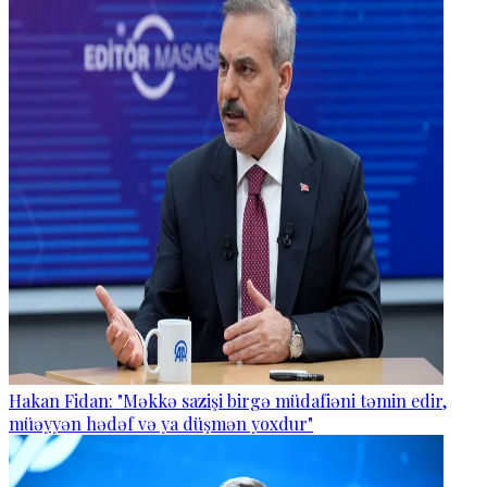
Hakan Fidan: "Məkkə sazişi birgə müdafiəni təmin edir,
müəyyən hədəf və ya düşmən yoxdur"