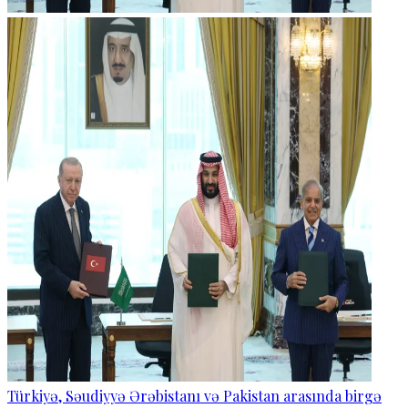
Türkiyə, Səudiyyə Ərəbistanı və Pakistan arasında birgə