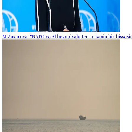
M.Zaxarova: “NATO və Aİ beynəlxalq terrorizmin bir hissəsin