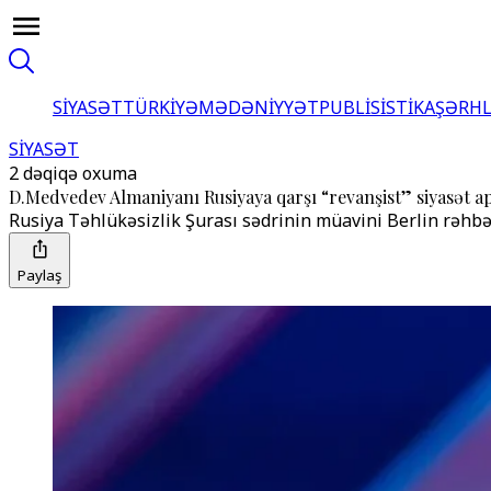
SİYASƏT
TÜRKİYƏ
MƏDƏNİYYƏT
PUBLİSİSTİKA
ŞƏRH
SİYASƏT
2 dəqiqə oxuma
D.Medvedev Almaniyanı Rusiyaya qarşı “revanşist” siyasət
Rusiya Təhlükəsizlik Şurası sədrinin müavini Berlin rəhbə
Paylaş