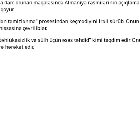
dərc olunan məqaləsində Almaniya rəsmilərinin açıqlama və 
 qoyur.
 təmizlənmə” prosesindən keçmədiyini irəli sürüb. Onun sö
ssəsinə çevriliblər.
“təhlükəsizlik və sülh üçün əsas təhdid” kimi təqdim edir. O
ə hərəkət edir.