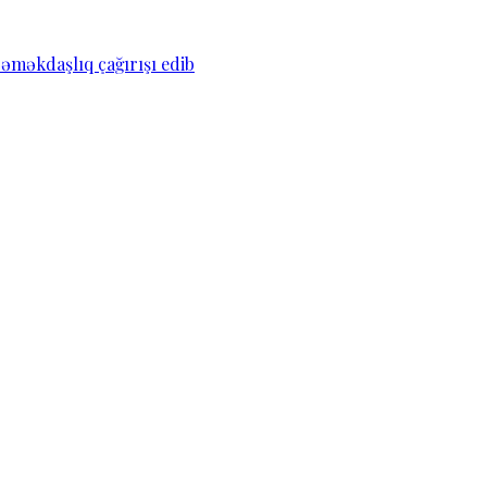
əməkdaşlıq çağırışı edib