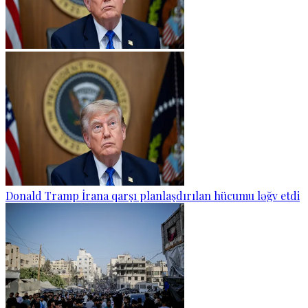
Donald Tramp İrana qarşı planlaşdırılan hücumu ləğv etdi