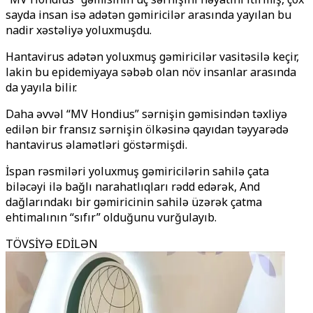
sayda insan isə adətən gəmiricilər arasında yayılan bu
nadir xəstəliyə yoluxmuşdu.
Hantavirus adətən yoluxmuş gəmiricilər vasitəsilə keçir,
lakin bu epidemiyaya səbəb olan növ insanlar arasında
da yayıla bilir.
Daha əvvəl “MV Hondius” sərnişin gəmisindən təxliyə
edilən bir fransız sərnişin ölkəsinə qayıdan təyyarədə
hantavirus əlamətləri göstərmişdi.
İspan rəsmiləri yoluxmuş gəmiricilərin sahilə çata
biləcəyi ilə bağlı narahatlıqları rədd edərək, And
dağlarındakı bir gəmiricinin sahilə üzərək çatma
ehtimalının “sıfır” olduğunu vurğulayıb.
TÖVSİYƏ EDİLƏN