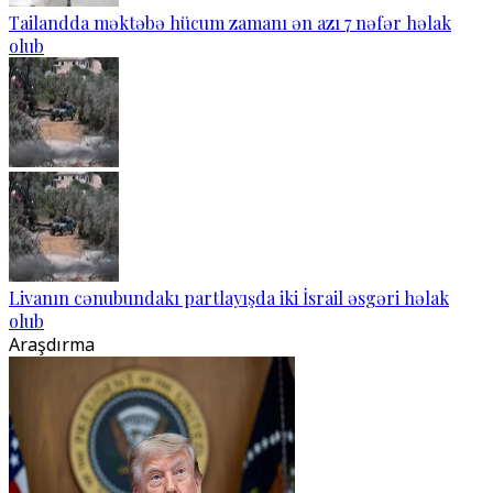
Tailandda məktəbə hücum zamanı ən azı 7 nəfər həlak
olub
Livanın cənubundakı partlayışda iki İsrail əsgəri həlak
olub
Araşdırma