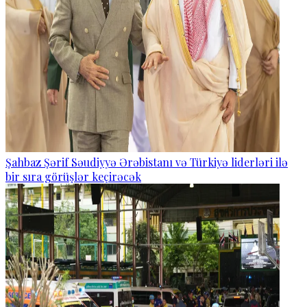
Şahbaz Şərif Səudiyyə Ərəbistanı və Türkiyə liderləri ilə
bir sıra görüşlər keçirəcək