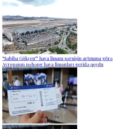
“Sabiha Gökçen” hava limanı sərnişin artımına görə
Avropanın nəhəng hava limanları geridə qoydu