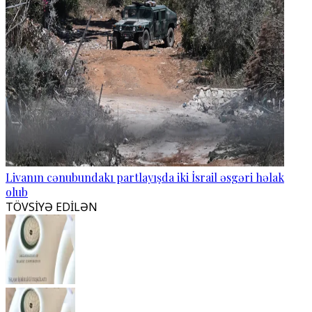
Livanın cənubundakı partlayışda iki İsrail əsgəri həlak
olub
TÖVSİYƏ EDİLƏN