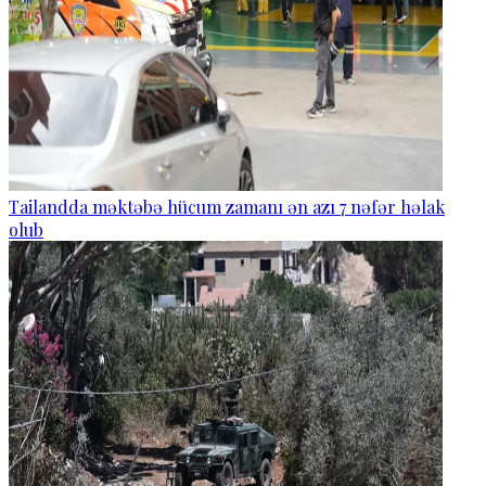
Tailandda məktəbə hücum zamanı ən azı 7 nəfər həlak
olub