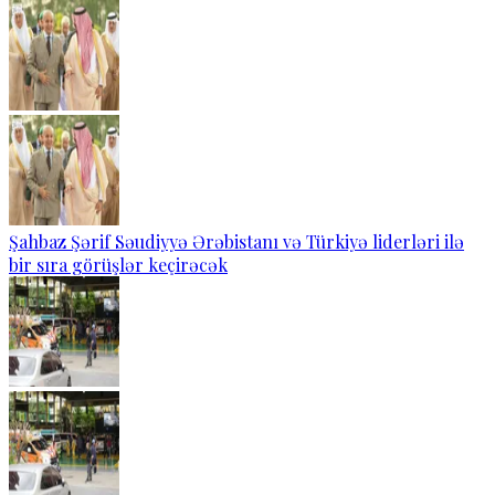
Şahbaz Şərif Səudiyyə Ərəbistanı və Türkiyə liderləri ilə
bir sıra görüşlər keçirəcək