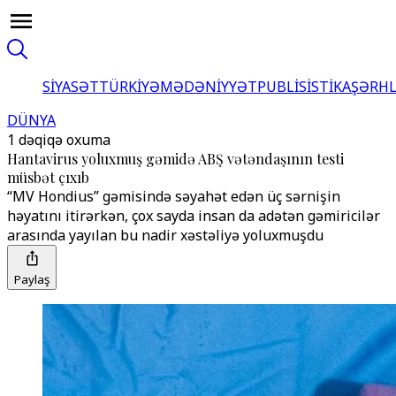
SİYASƏT
TÜRKİYƏ
MƏDƏNİYYƏT
PUBLİSİSTİKA
ŞƏRH
DÜNYA
1 dəqiqə oxuma
Hantavirus yoluxmuş gəmidə ABŞ vətəndaşının testi
müsbət çıxıb
“MV Hondius” gəmisində səyahət edən üç sərnişin
həyatını itirərkən, çox sayda insan da adətən gəmiricilər
arasında yayılan bu nadir xəstəliyə yoluxmuşdu
Paylaş