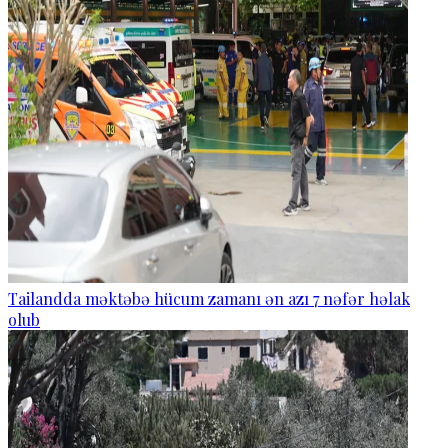
Tailandda məktəbə hücum zamanı ən azı 7 nəfər həlak
olub