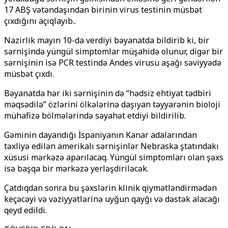
17 ABŞ vətəndaşından birinin virus testinin müsbət
çıxdığını açıqlayıb..
Nazirlik mayın 10-da verdiyi bəyanatda bildirib ki, bir
sərnişində yüngül simptomlar müşahidə olunur, digər bir
sərnişinin isə PCR testində Andes virusu aşağı səviyyədə
müsbət çıxdı.
Bəyanatda hər iki sərnişinin də “hədsiz ehtiyat tədbiri
məqsədilə” özlərini ölkələrinə daşıyan təyyarənin bioloji
mühafizə bölmələrində səyahət etdiyi bildirilib.
Gəminin dayandığı İspaniyanın Kanar adalarından
təxliyə edilən amerikalı sərnişinlər Nebraska ştatındakı
xüsusi mərkəzə aparılacaq. Yüngül simptomları olan şəxs
isə başqa bir mərkəzə yerləşdiriləcək.
Çatdıqdan sonra bu şəxslərin klinik qiymətləndirmədən
keçəcəyi və vəziyyətlərinə uyğun qayğı və dəstək alacağı
qeyd edildi.