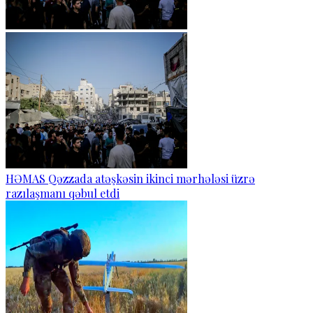
HƏMAS Qəzzada atəşkəsin ikinci mərhələsi üzrə
razılaşmanı qəbul etdi