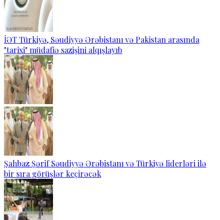
İƏT Türkiyə, Səudiyyə Ərəbistanı və Pakistan arasında
"tarixi" müdafiə sazişini alqışlayıb
Şahbaz Şərif Səudiyyə Ərəbistanı və Türkiyə liderləri ilə
bir sıra görüşlər keçirəcək