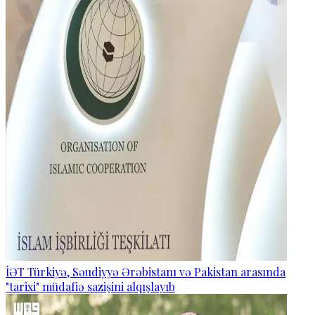
İƏT Türkiyə, Səudiyyə Ərəbistanı və Pakistan arasında
"tarixi" müdafiə sazişini alqışlayıb