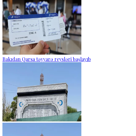
Bakıdan Qarsa təyyarə reysləri başlayıb