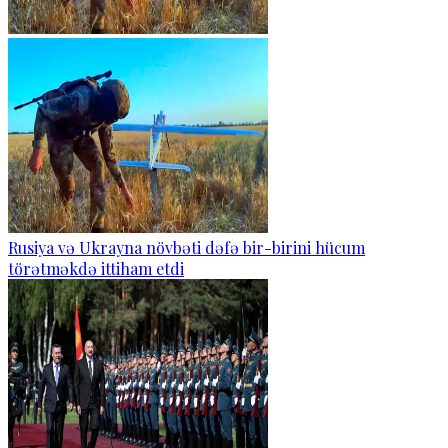
Rusiya və Ukrayna növbəti dəfə bir-birini hücum
törətməkdə ittiham etdi