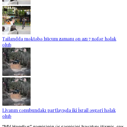
Tailandda məktəbə hücum zamanı ən azı 7 nəfər həlak
olub
Livanın cənubundakı partlayışda iki İsrail əsgəri həlak
olub
“MV Hondius” gəmisinin üç sərnişini həyatını itirmiş, çox