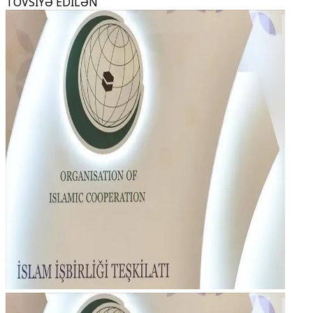
TÖVSİYƏ EDİLƏN