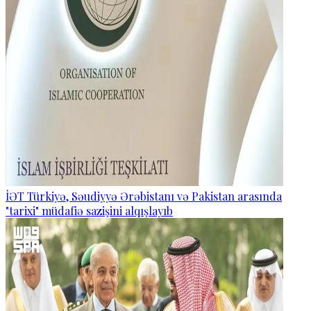
İƏT Türkiyə, Səudiyyə Ərəbistanı və Pakistan arasında
"tarixi" müdafiə sazişini alqışlayıb