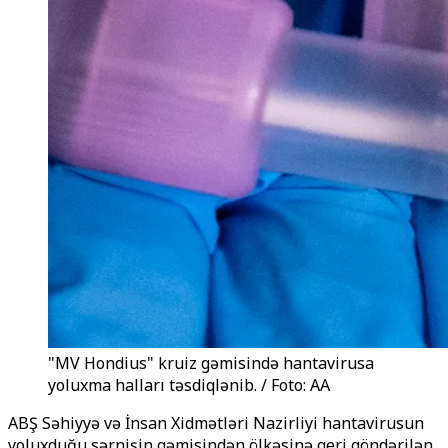
"MV Hondius" kruiz gəmisində hantavirusa
yoluxma halları təsdiqlənib. / Foto: AA
ABŞ Səhiyyə və İnsan Xidmətləri Nazirliyi hantavirusun
yoluxduğu sərnişin gəmisindən ölkəsinə geri göndərilən