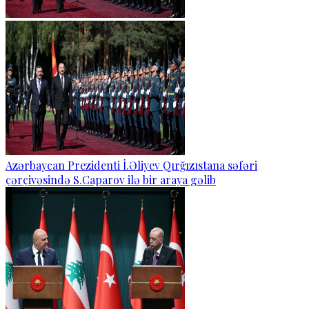
Azərbaycan Prezidenti İ.Əliyev Qırğızıstana səfəri
çərçivəsində S.Caparov ilə bir araya gəlib