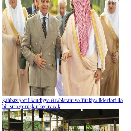
Şahbaz Şərif Səudiyyə Ərəbistanı və Türkiyə liderləri ilə
bir sıra görüşlər keçirəcək