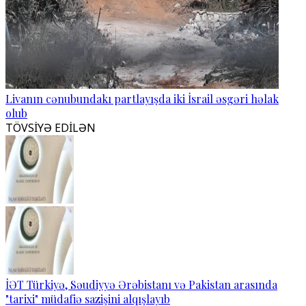
Livanın cənubundakı partlayışda iki İsrail əsgəri həlak
olub
TÖVSİYƏ EDİLƏN
İƏT Türkiyə, Səudiyyə Ərəbistanı və Pakistan arasında
"tarixi" müdafiə sazişini alqışlayıb