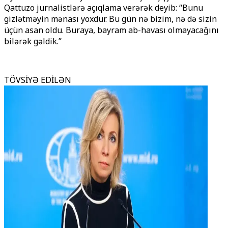
Qattuzo jurnalistlərə açıqlama verərək deyib: “Bunu
gizlətməyin mənası yoxdur. Bu gün nə bizim, nə də sizin
üçün asan oldu. Buraya, bayram ab-havası olmayacağını
bilərək gəldik.”
TÖVSİYƏ EDİLƏN