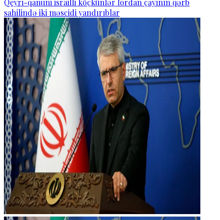
Qeyri-qanuni israilli köçkünlər İordan çayının qərb
sahilində iki məscidi yandırıblar