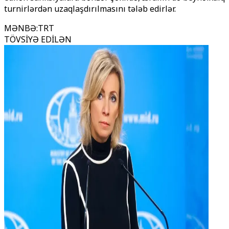
turnirlərdən uzaqlaşdırılmasını tələb edirlər.
MƏNBƏ
:
TRT
TÖVSİYƏ EDİLƏN