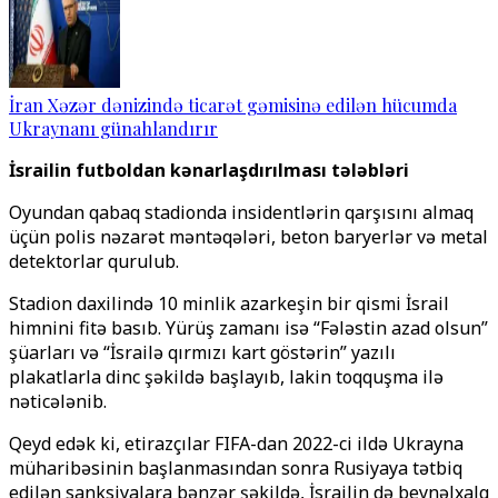
İran Xəzər dənizində ticarət gəmisinə edilən hücumda
Ukraynanı günahlandırır
İsrailin futboldan kənarlaşdırılması tələbləri
Oyundan qabaq stadionda insidentlərin qarşısını almaq
üçün polis nəzarət məntəqələri, beton baryerlər və metal
detektorlar qurulub.
Stadion daxilində 10 minlik azarkeşin bir qismi İsrail
himnini fitə basıb. Yürüş zamanı isə “Fələstin azad olsun”
şüarları və “İsrailə qırmızı kart göstərin” yazılı
plakatlarla dinc şəkildə başlayıb, lakin toqquşma ilə
nəticələnib.
Qeyd edək ki, etirazçılar FIFA-dan 2022-ci ildə Ukrayna
müharibəsinin başlanmasından sonra Rusiyaya tətbiq
edilən sanksiyalara bənzər şəkildə, İsrailin də beynəlxalq