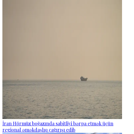
İran Hörmüz boğazında sabitliyi bərpa etmək üçün
regional əməkdaşlıq çağırışı edib