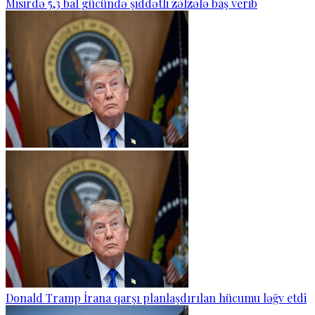
Misirdə 5,3 bal gücündə şiddətli zəlzələ baş verib
Donald Tramp İrana qarşı planlaşdırılan hücumu ləğv etdi