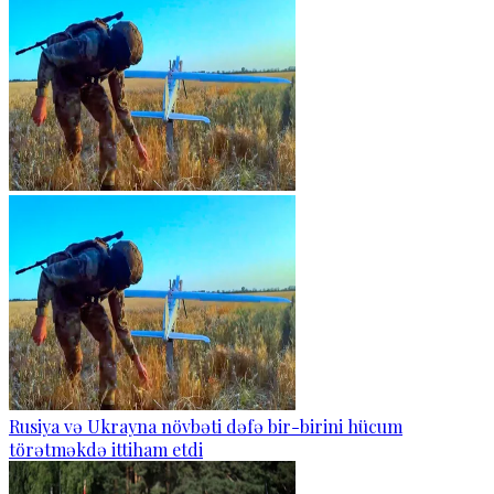
Rusiya və Ukrayna növbəti dəfə bir-birini hücum
törətməkdə ittiham etdi