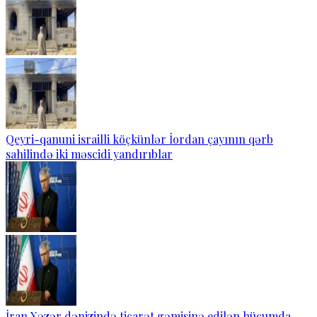
Qeyri-qanuni israilli köçkünlər İordan çayının qərb
sahilində iki məscidi yandırıblar
İran Xəzər dənizində ticarət gəmisinə edilən hücumda