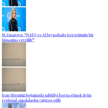
M.Zaxarova: “NATO və Aİ beynəlxalq terrorizmin bir
hissəsinə çevrilib”
İran Hörmüz boğazında sabitliyi bərpa etmək üçün
regional əməkdaşlıq çağırışı edib