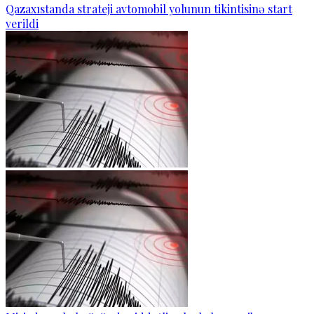
Qazaxıstanda strateji avtomobil yolunun tikintisinə start
verildi