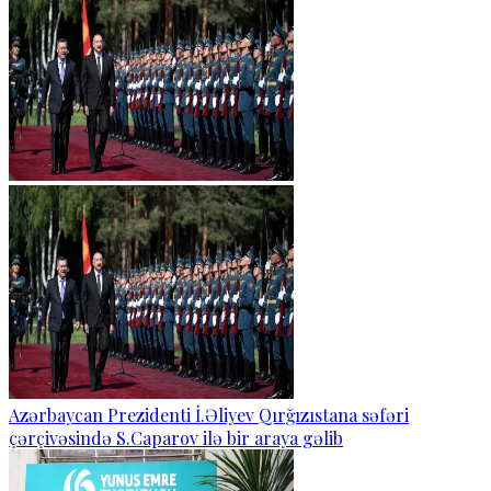
Azərbaycan Prezidenti İ.Əliyev Qırğızıstana səfəri
çərçivəsində S.Caparov ilə bir araya gəlib