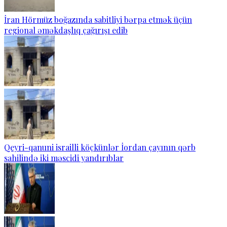
İran Hörmüz boğazında sabitliyi bərpa etmək üçün
regional əməkdaşlıq çağırışı edib
Qeyri-qanuni israilli köçkünlər İordan çayının qərb
sahilində iki məscidi yandırıblar