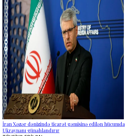
İran Xəzər dənizində ticarət gəmisinə edilən hücumda
Ukraynanı günahlandırır