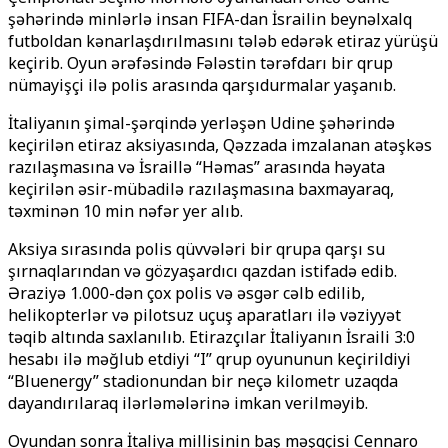
şəhərində minlərlə insan FIFA-dan İsrailin beynəlxalq
futboldan kənarlaşdırılmasını tələb edərək etiraz yürüşü
keçirib. Oyun ərəfəsində Fələstin tərəfdarı bir qrup
nümayişçi ilə polis arasında qarşıdurmalar yaşanıb.
İtaliyanın şimal-şərqində yerləşən Udine şəhərində
keçirilən etiraz aksiyasında, Qəzzada imzalanan atəşkəs
razılaşmasına və İsraillə “Həmas” arasında həyata
keçirilən əsir-mübadilə razılaşmasına baxmayaraq,
təxminən 10 min nəfər yer alıb.
Aksiya sırasında polis qüvvələri bir qrupa qarşı su
şırnaqlarından və gözyaşardıcı qazdan istifadə edib.
Əraziyə 1.000-dən çox polis və əsgər cəlb edilib,
helikopterlər və pilotsuz uçuş aparatları ilə vəziyyət
təqib altında saxlanılıb. Etirazçılar İtaliyanın İsraili 3:0
hesabı ilə məğlub etdiyi “I” qrup oyununun keçirildiyi
“
Bluenergy”
stadionundan bir neçə kilometr uzaqda
dayandırılaraq ilərləmələrinə imkan verilməyib.
Oyundan sonra İtaliya millisinin baş məşqçisi Cennaro