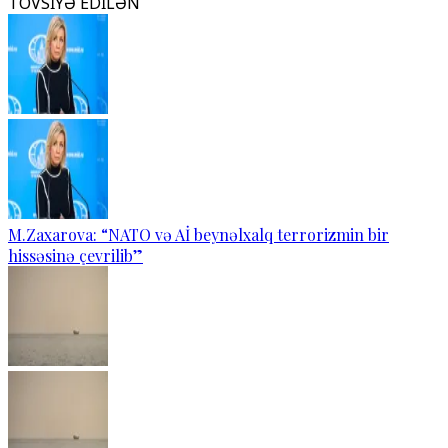
TÖVSİYƏ EDİLƏN
M.Zaxarova: “NATO və Aİ beynəlxalq terrorizmin bir
hissəsinə çevrilib”