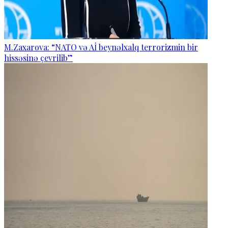
M.Zaxarova: “NATO və Aİ beynəlxalq terrorizmin bir
hissəsinə çevrilib”