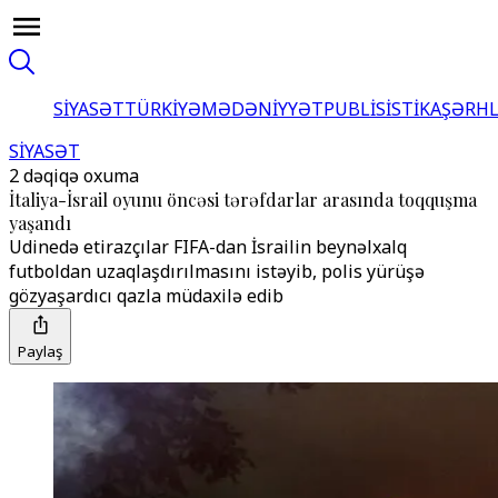
SİYASƏT
TÜRKİYƏ
MƏDƏNİYYƏT
PUBLİSİSTİKA
ŞƏRH
SİYASƏT
2 dəqiqə oxuma
İtaliya-İsrail oyunu öncəsi tərəfdarlar arasında toqquşma
yaşandı
Udinedə etirazçılar FIFA-dan İsrailin beynəlxalq
futboldan uzaqlaşdırılmasını istəyib, polis yürüşə
gözyaşardıcı qazla müdaxilə edib
Paylaş