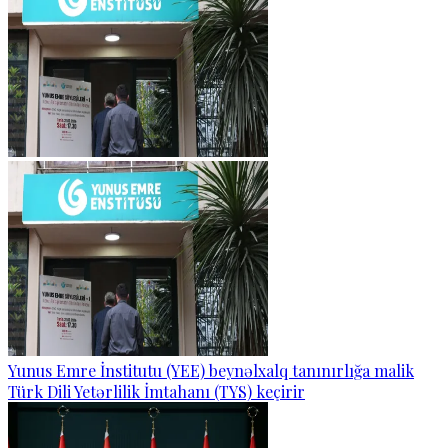
Yunus Emre İnstitutu (YEE) beynəlxalq tanınırlığa malik
Türk Dili Yetərlilik İmtahanı (TYS) keçirir