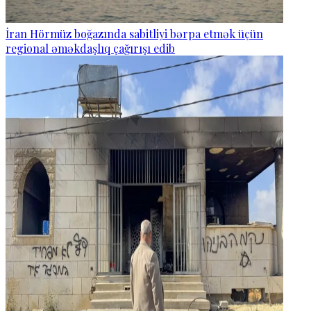
İran Hörmüz boğazında sabitliyi bərpa etmək üçün
regional əməkdaşlıq çağırışı edib