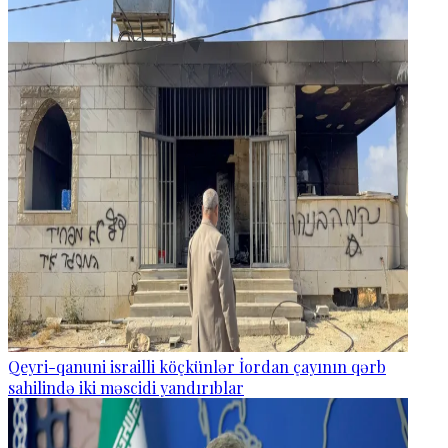
Qeyri-qanuni israilli köçkünlər İordan çayının qərb
sahilində iki məscidi yandırıblar