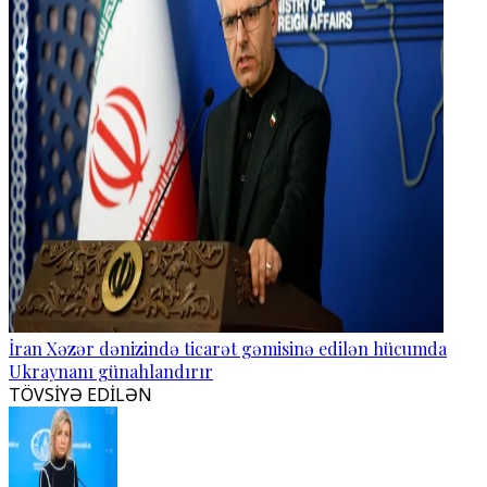
İran Xəzər dənizində ticarət gəmisinə edilən hücumda
Ukraynanı günahlandırır
TÖVSİYƏ EDİLƏN