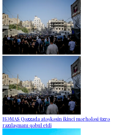
HƏMAS Qəzzada atəşkəsin ikinci mərhələsi üzrə
razılaşmanı qəbul etdi