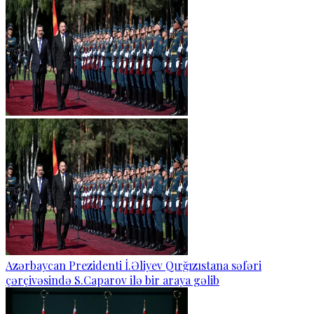
Azərbaycan Prezidenti İ.Əliyev Qırğızıstana səfəri
çərçivəsində S.Caparov ilə bir araya gəlib