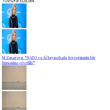
TÖVSİYƏ EDİLƏN
M.Zaxarova: “NATO və Aİ beynəlxalq terrorizmin bir
hissəsinə çevrilib”