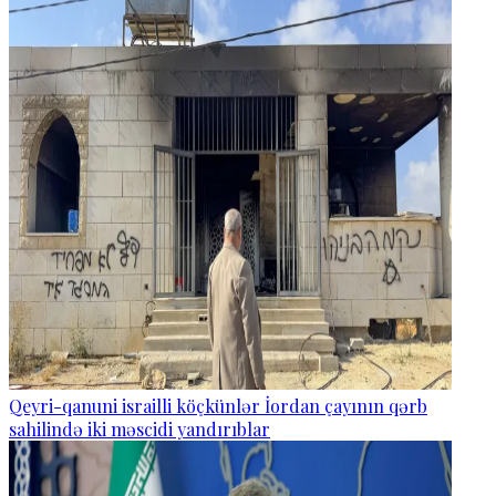
Qeyri-qanuni israilli köçkünlər İordan çayının qərb
sahilində iki məscidi yandırıblar