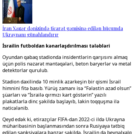
İran Xəzər dənizində ticarət gəmisinə edilən hücumda
Ukraynanı günahlandırır
İsrailin futboldan kənarlaşdırılması tələbləri
Oyundan qabaq stadionda insidentlərin qarşısını almaq
üçün polis nəzarət məntəqələri, beton baryerlər və metal
detektorlar qurulub.
Stadion daxilində 10 minlik azarkeşin bir qismi İsrail
himnini fitə basıb. Yürüş zamanı isə “Fələstin azad olsun”
şüarları və “İsrailə qırmızı kart göstərin” yazılı
plakatlarla dinc şəkildə başlayıb, lakin toqquşma ilə
nəticələnib.
Qeyd edək ki, etirazçılar FIFA-dan 2022-ci ildə Ukrayna
müharibəsinin başlanmasından sonra Rusiyaya tətbiq
edilən sanksiyalara bənzər şəkildə, İsrailin də beynəlxalq