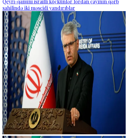
Qeyri-qanuni israilli köçkünlər İordan çayının qərb
sahilində iki məscidi yandırıblar