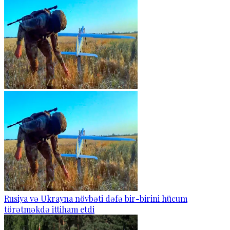
Rusiya və Ukrayna növbəti dəfə bir-birini hücum
törətməkdə ittiham etdi