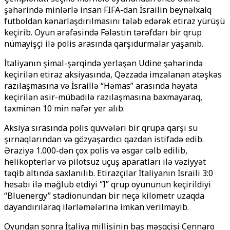
şəhərində minlərlə insan FIFA-dan İsrailin beynəlxalq
futboldan kənarlaşdırılmasını tələb edərək etiraz yürüşü
keçirib. Oyun ərəfəsində Fələstin tərəfdarı bir qrup
nümayişçi ilə polis arasında qarşıdurmalar yaşanıb.
İtaliyanın şimal-şərqində yerləşən Udine şəhərində
keçirilən etiraz aksiyasında, Qəzzada imzalanan atəşkəs
razılaşmasına və İsraillə “Həmas” arasında həyata
keçirilən əsir-mübadilə razılaşmasına baxmayaraq,
təxminən 10 min nəfər yer alıb.
Aksiya sırasında polis qüvvələri bir qrupa qarşı su
şırnaqlarından və gözyaşardıcı qazdan istifadə edib.
Əraziyə 1.000-dən çox polis və əsgər cəlb edilib,
helikopterlər və pilotsuz uçuş aparatları ilə vəziyyət
təqib altında saxlanılıb. Etirazçılar İtaliyanın İsraili 3:0
hesabı ilə məğlub etdiyi “I” qrup oyununun keçirildiyi
“
Bluenergy”
stadionundan bir neçə kilometr uzaqda
dayandırılaraq ilərləmələrinə imkan verilməyib.
Oyundan sonra İtaliya millisinin baş məşqçisi Cennaro