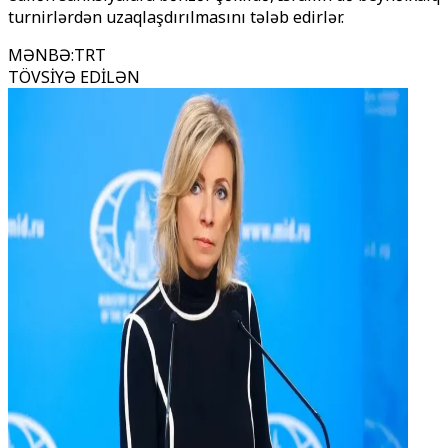
turnirlərdən uzaqlaşdırılmasını tələb edirlər.
MƏNBƏ
:
TRT
TÖVSİYƏ EDİLƏN