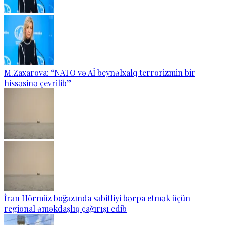
M.Zaxarova: “NATO və Aİ beynəlxalq terrorizmin bir
hissəsinə çevrilib”
İran Hörmüz boğazında sabitliyi bərpa etmək üçün
regional əməkdaşlıq çağırışı edib