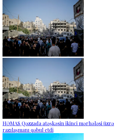
HƏMAS Qəzzada atəşkəsin ikinci mərhələsi üzrə
razılaşmanı qəbul etdi