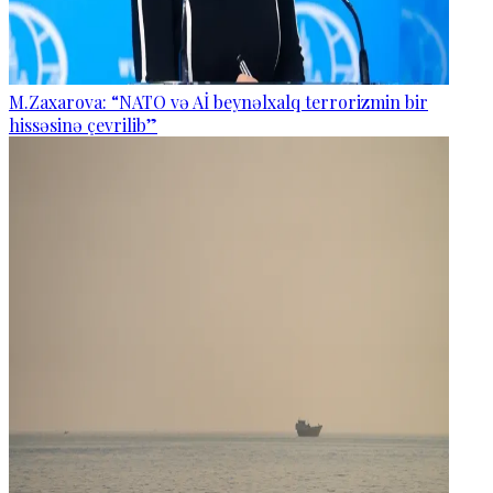
M.Zaxarova: “NATO və Aİ beynəlxalq terrorizmin bir
hissəsinə çevrilib”