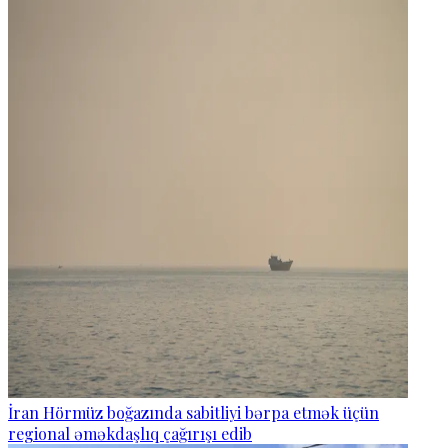
İran Hörmüz boğazında sabitliyi bərpa etmək üçün
regional əməkdaşlıq çağırışı edib