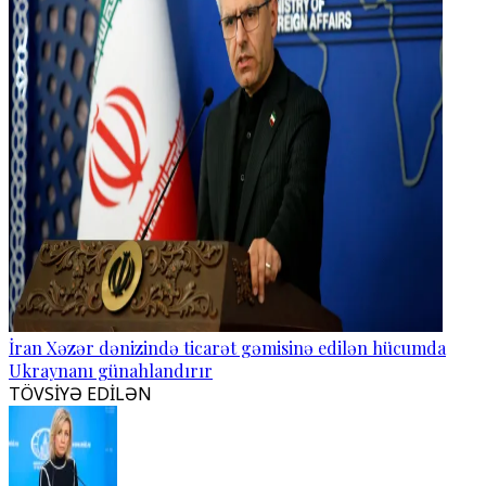
İran Xəzər dənizində ticarət gəmisinə edilən hücumda
Ukraynanı günahlandırır
TÖVSİYƏ EDİLƏN