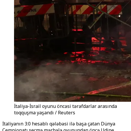
İtaliya-İsrail oyunu öncəsi tərəfdarlar arasında
toqquşma yaşandı / Reuters
İtaliyanın 3:0 hesablı qələbəsi ilə başa çatan Dünya
Çempionatı seçmə mərhələ oyunundan öncə Udine