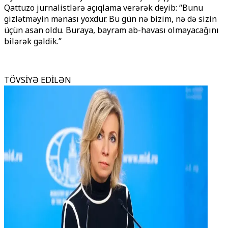
Qattuzo jurnalistlərə açıqlama verərək deyib: “Bunu
gizlətməyin mənası yoxdur. Bu gün nə bizim, nə də sizin
üçün asan oldu. Buraya, bayram ab-havası olmayacağını
bilərək gəldik.”
TÖVSİYƏ EDİLƏN