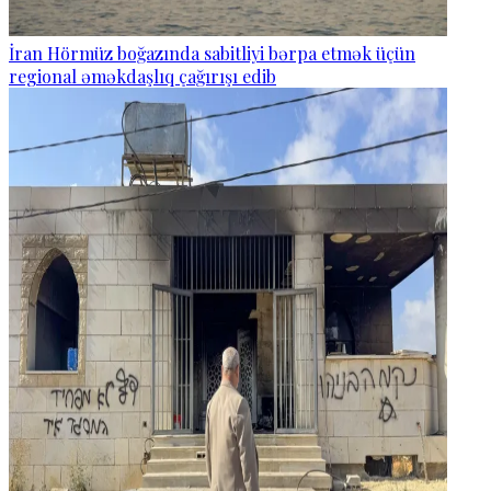
İran Hörmüz boğazında sabitliyi bərpa etmək üçün
regional əməkdaşlıq çağırışı edib