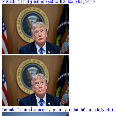
Misirdə 5,3 bal gücündə şiddətli zəlzələ baş verib
Donald Tramp İrana qarşı planlaşdırılan hücumu ləğv etdi