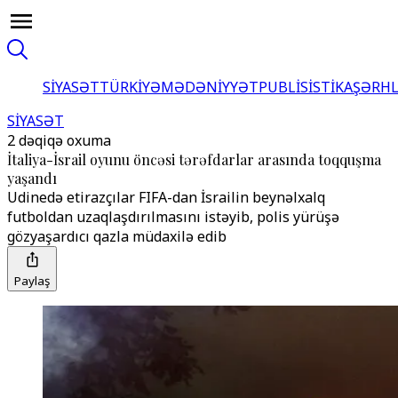
SİYASƏT
TÜRKİYƏ
MƏDƏNİYYƏT
PUBLİSİSTİKA
ŞƏRH
SİYASƏT
2 dəqiqə oxuma
İtaliya-İsrail oyunu öncəsi tərəfdarlar arasında toqquşma
yaşandı
Udinedə etirazçılar FIFA-dan İsrailin beynəlxalq
futboldan uzaqlaşdırılmasını istəyib, polis yürüşə
gözyaşardıcı qazla müdaxilə edib
Paylaş