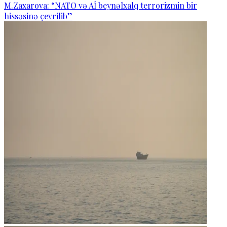
M.Zaxarova: “NATO və Aİ beynəlxalq terrorizmin bir
hissəsinə çevrilib”