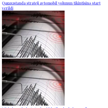
Qazaxıstanda strateji avtomobil yolunun tikintisinə start
verildi