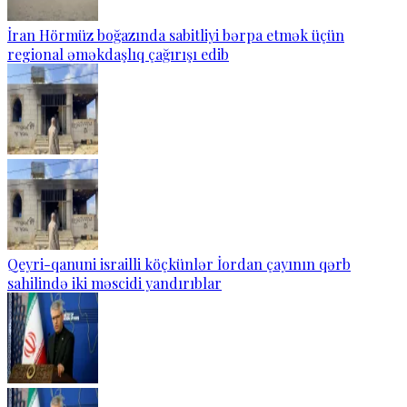
İran Hörmüz boğazında sabitliyi bərpa etmək üçün
regional əməkdaşlıq çağırışı edib
Qeyri-qanuni israilli köçkünlər İordan çayının qərb
sahilində iki məscidi yandırıblar