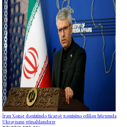
İran Xəzər dənizində ticarət gəmisinə edilən hücumda
Ukraynanı günahlandırır