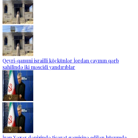
Qeyri-qanuni israilli köçkünlər İordan çayının qərb
sahilində iki məscidi yandırıblar
İran Xəzər dənizində ticarət gəmisinə edilən hücumda