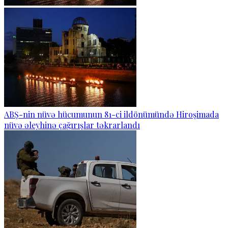
ABŞ-nin nüvə hücumunun 81-ci ildönümündə Hiroşimada
nüvə əleyhinə çağırışlar təkrarlandı