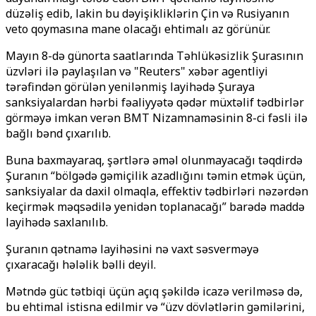
düzəliş edib, lakin bu dəyişikliklərin Çin və Rusiyanın
veto qoymasına mane olacağı ehtimalı az görünür.
Mayın 8-də günorta saatlarında Təhlükəsizlik Şurasının
üzvləri ilə paylaşılan və "Reuters" xəbər agentliyi
tərəfindən görülən yenilənmiş layihədə Şuraya
sanksiyalardan hərbi fəaliyyətə qədər müxtəlif tədbirlər
görməyə imkan verən BMT Nizamnaməsinin 8-ci fəsli ilə
bağlı bənd çıxarılıb.
Buna baxmayaraq, şərtlərə əməl olunmayacağı təqdirdə
Şuranın “bölgədə gəmiçilik azadlığını təmin etmək üçün,
sanksiyalar da daxil olmaqla, effektiv tədbirləri nəzərdən
keçirmək məqsədilə yenidən toplanacağı” barədə maddə
layihədə saxlanılıb.
Şuranın qətnamə layihəsini nə vaxt səsverməyə
çıxaracağı hələlik bəlli deyil.
Mətndə güc tətbiqi üçün açıq şəkildə icazə verilməsə də,
bu ehtimal istisna edilmir və “üzv dövlətlərin gəmilərini,