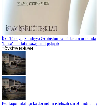
İƏT Türkiyə, Səudiyyə Ərəbistanı və Pakistan arasında
"tarixi" müdafiə sazişini alqışlayıb
TÖVSİYƏ EDİLƏN
Pentaqon silah şirkətlərindən istehsalı sürətləndirməyi