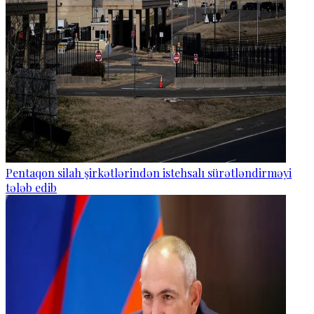
Pentaqon silah şirkətlərindən istehsalı sürətləndirməyi
tələb edib