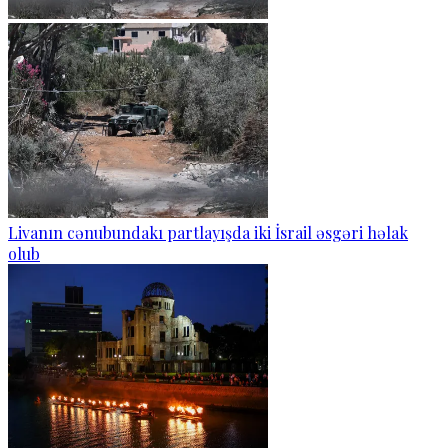
Livanın cənubundakı partlayışda iki İsrail əsgəri həlak
olub