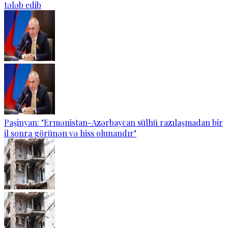
tələb edib
Paşinyan: "Ermənistan-Azərbaycan sülhü razılaşmadan bir
il sonra görünən və hiss olunandır"