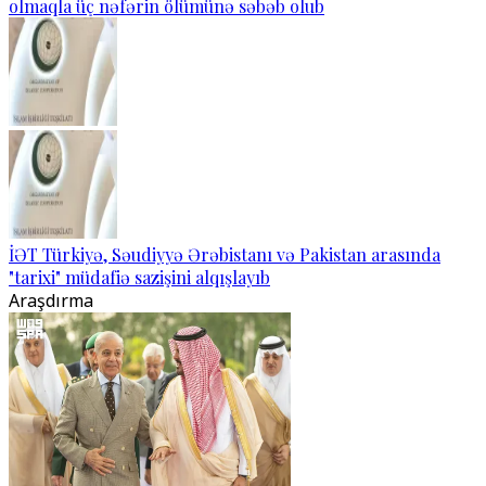
olmaqla üç nəfərin ölümünə səbəb olub
İƏT Türkiyə, Səudiyyə Ərəbistanı və Pakistan arasında
"tarixi" müdafiə sazişini alqışlayıb
Araşdırma