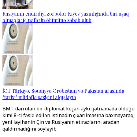
Rusiyanın endirdiyi zərbələr Kiyev yaxınlığında biri uşaq
olmaqla üç nəfərin ölümünə səbəb olub
İƏT Türkiyə, Səudiyyə Ərəbistanı və Pakistan arasında
"tarixi" müdafiə sazişini alqışlayıb
BMT-dən olan bir diplomat keçən aykı qətnamədə olduğu
kimi 8-ci fəslə edilən istinadın çıxarılmasına baxmayaraq,
yeni layihənin Çin və Rusiyanın etirazlarını aradan
qaldırmadığını söyləyib.