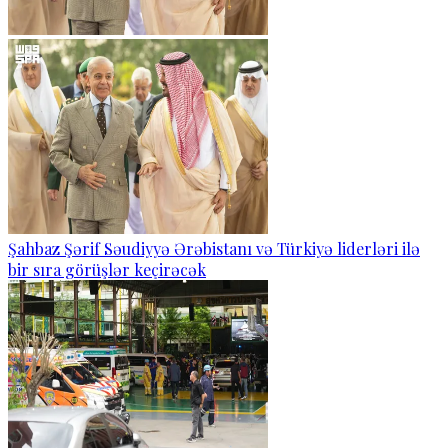
Şahbaz Şərif Səudiyyə Ərəbistanı və Türkiyə liderləri ilə
bir sıra görüşlər keçirəcək