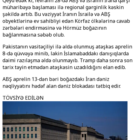
Qeyd edək ki, fevralın 28-də ABŞ və İsrailin İrana qarşı
müharibəyə başlaması ilə regional gərginlik kəskin
şəkildə artıb. Bu vəziyyət İranın İsrailə və ABŞ
obyektlərinə ev sahibliyi edən Körfəz ölkələrinə cavab
zərbələri endirməsinə və Hörmüz boğazının
bağlanmasına səbəb olub.
Pakistanın vasitəçiliyi ilə əldə olunmuş atəşkəs aprelin
8-də qüvvəyə minib, lakin İslamabaddakı danışıqlarda
daimi razılaşma əldə olunmayıb. Tramp daha sonra son
tarix təyin etmədən atəşkəsin uzadıldığını elan edib.
ABŞ aprelin 13-dən bəri boğazdakı İran dəniz
nəqliyyatını hədəf alan dəniz blokadası tətbiq edir.
TÖVSİYƏ EDİLƏN