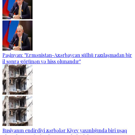
Paşinyan: "Ermənistan-Azərbaycan sülhü razılaşmadan bir
il sonra görünən və hiss olunandır"
Rusiyanın endirdiyi zərbələr Kiyev yaxınlığında biri uşaq