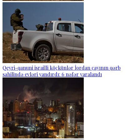
Qeyri-qanuni israilli köçkünlər İordan çayının qərb
sahilində evləri yandırdı: 6 nəfər yaralandı