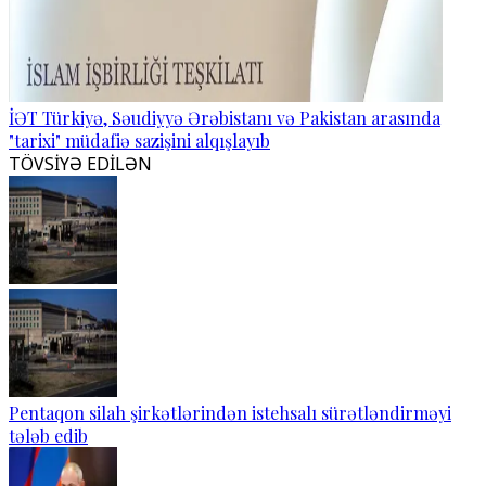
İƏT Türkiyə, Səudiyyə Ərəbistanı və Pakistan arasında
"tarixi" müdafiə sazişini alqışlayıb
TÖVSİYƏ EDİLƏN
Pentaqon silah şirkətlərindən istehsalı sürətləndirməyi
tələb edib