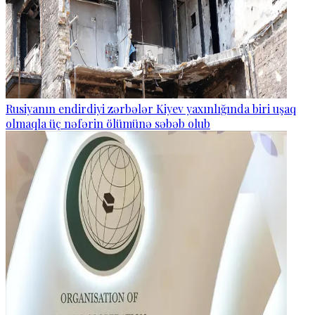
Rusiyanın endirdiyi zərbələr Kiyev yaxınlığında biri uşaq
olmaqla üç nəfərin ölümünə səbəb olub