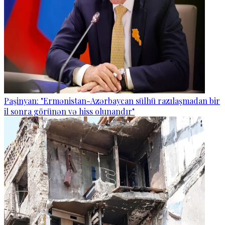
Paşinyan: "Ermənistan-Azərbaycan sülhü razılaşmadan bir
il sonra görünən və hiss olunandır"