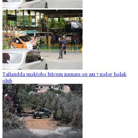
Tailandda məktəbə hücum zamanı ən azı 7 nəfər həlak
olub