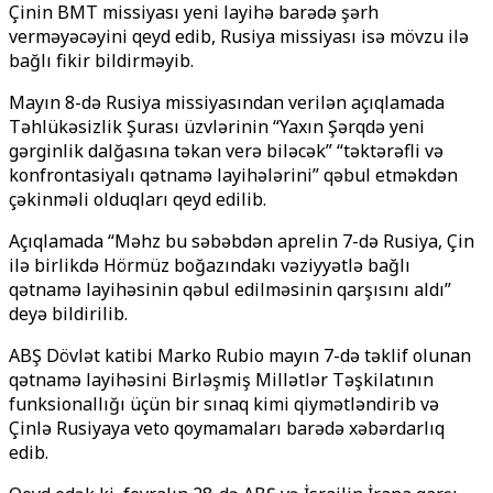
Çinin BMT missiyası yeni layihə barədə şərh
verməyəcəyini qeyd edib, Rusiya missiyası isə mövzu ilə
bağlı fikir bildirməyib.
Mayın 8-də Rusiya missiyasından verilən açıqlamada
Təhlükəsizlik Şurası üzvlərinin “Yaxın Şərqdə yeni
gərginlik dalğasına təkan verə biləcək” “təktərəfli və
konfrontasiyalı qətnamə layihələrini” qəbul etməkdən
çəkinməli olduqları qeyd edilib.
Açıqlamada “Məhz bu səbəbdən aprelin 7-də Rusiya, Çin
ilə birlikdə Hörmüz boğazındakı vəziyyətlə bağlı
qətnamə layihəsinin qəbul edilməsinin qarşısını aldı”
deyə bildirilib.
ABŞ Dövlət katibi Marko Rubio mayın 7-də təklif olunan
qətnamə layihəsini Birləşmiş Millətlər Təşkilatının
funksionallığı üçün bir sınaq kimi qiymətləndirib və
Çinlə Rusiyaya veto qoymamaları barədə xəbərdarlıq
edib.