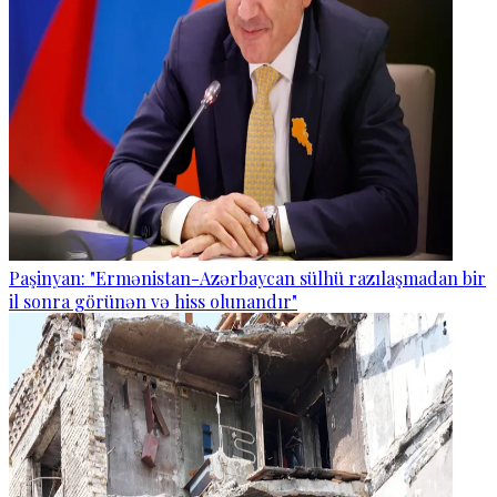
Paşinyan: "Ermənistan-Azərbaycan sülhü razılaşmadan bir
il sonra görünən və hiss olunandır"