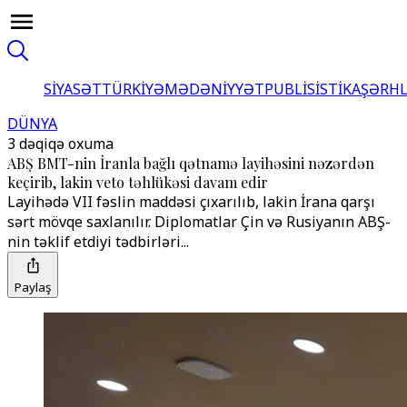
SİYASƏT
TÜRKİYƏ
MƏDƏNİYYƏT
PUBLİSİSTİKA
ŞƏRH
DÜNYA
3 dəqiqə oxuma
ABŞ BMT-nin İranla bağlı qətnamə layihəsini nəzərdən
keçirib, lakin veto təhlükəsi davam edir
Layihədə VII fəslin maddəsi çıxarılıb, lakin İrana qarşı
sərt mövqe saxlanılır. Diplomatlar Çin və Rusiyanın ABŞ-
nin təklif etdiyi tədbirləri...
Paylaş