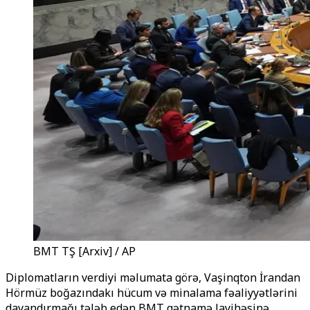
BMT TŞ [Arxiv] / AP
Diplomatların verdiyi məlumata görə, Vaşinqton İrandan
Hörmüz boğazındakı hücum və minalama fəaliyyətlərini
dayandırmağı tələb edən BMT qətnamə layihəsinə