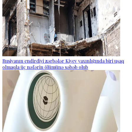
Rusiyanın endirdiyi zərbələr Kiyev yaxınlığında biri uşaq
olmaqla üç nəfərin ölümünə səbəb olub