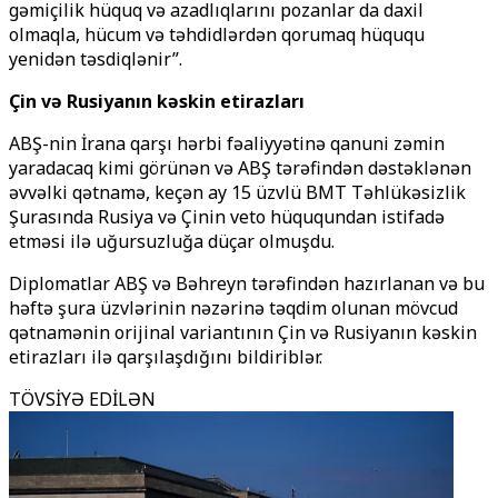
gəmiçilik hüquq və azadlıqlarını pozanlar da daxil
olmaqla, hücum və təhdidlərdən qorumaq hüququ
yenidən təsdiqlənir”.
Çin və Rusiyanın kəskin etirazları
ABŞ-nin İrana qarşı hərbi fəaliyyətinə qanuni zəmin
yaradacaq kimi görünən və ABŞ tərəfindən dəstəklənən
əvvəlki qətnamə, keçən ay 15 üzvlü BMT Təhlükəsizlik
Şurasında Rusiya və Çinin veto hüququndan istifadə
etməsi ilə uğursuzluğa düçar olmuşdu.
Diplomatlar ABŞ və Bəhreyn tərəfindən hazırlanan və bu
həftə şura üzvlərinin nəzərinə təqdim olunan mövcud
qətnamənin orijinal variantının Çin və Rusiyanın kəskin
etirazları ilə qarşılaşdığını bildiriblər.
TÖVSİYƏ EDİLƏN