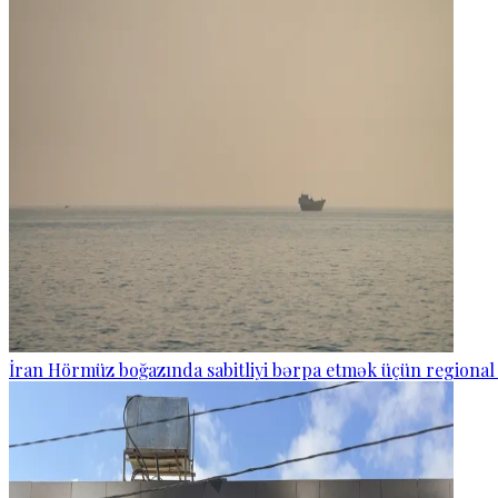
İran Hörmüz boğazında sabitliyi bərpa etmək üçün regional 