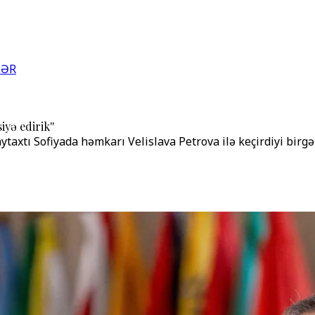
LƏR
yə edirik''
aytaxtı Sofiyada həmkarı Velislava Petrova ilə keçirdiyi bir