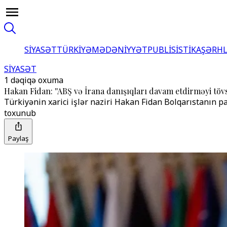
SİYASƏT
TÜRKİYƏ
MƏDƏNİYYƏT
PUBLİSİSTİKA
ŞƏRH
SİYASƏT
1 dəqiqə oxuma
Hakan Fidan: ''ABŞ və İrana danışıqları davam etdirməyi tövsi
Türkiyənin xarici işlər naziri Hakan Fidan Bolqarıstanın p
toxunub
Paylaş