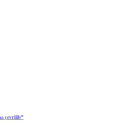
ə çevrilib”