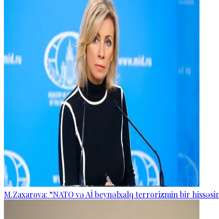
M.Zaxarova: “NATO və Aİ beynəlxalq terrorizmin bir hissəsin