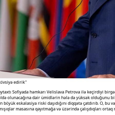
övsiyə edirik''
aytaxtı Sofiyada həmkarı Velislava Petrova ilə keçirdiyi bir
ldə olunacağına dair ümidlərin hələ də yüksək olduğunu bild
 böyük eskalasiya riski daşıdığını diqqətə çatdırıb. O, bu v
nışıqlar masasına qayıtmağa və üzərində çalışdıqları ortaq