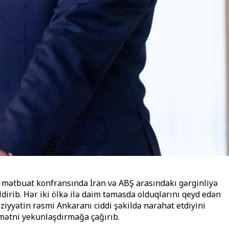
gə mətbuat konfransında İran və ABŞ arasındakı gərginliyə
irib. Hər iki ölkə ilə daim təmasda olduqlarını qeyd edən
əziyyətin rəsmi Ankaranı ciddi şəkildə narahat etdiyini
 mətni yekunlaşdırmağa çağırıb.