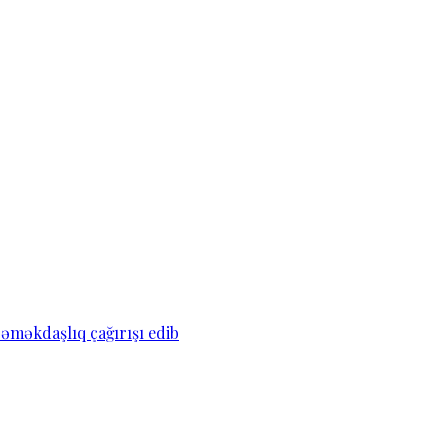
əməkdaşlıq çağırışı edib