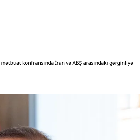
gə mətbuat konfransında İran və ABŞ arasındakı gərginliyə