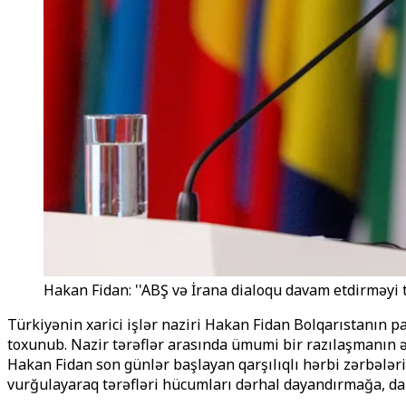
Hakan Fidan: ''ABŞ və İrana dialoqu davam etdirməyi t
Türkiyənin xarici işlər naziri Hakan Fidan Bolqarıstanın p
toxunub. Nazir tərəflər arasında ümumi bir razılaşmanın ə
Hakan Fidan son günlər başlayan qarşılıqlı hərbi zərbələrin
vurğulayaraq tərəfləri hücumları dərhal dayandırmağa, da