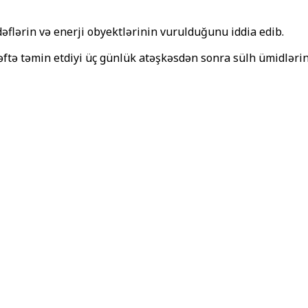
dəflərin və enerji obyektlərinin vurulduğunu iddia edib.
tə təmin etdiyi üç günlük atəşkəsdən sonra sülh ümidlərinə