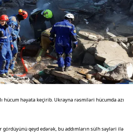
slı hücum həyata keçirib. Ukrayna rəsmiləri hücumda azı
r gördüyünü qeyd edərək, bu addımların sülh səyləri ilə