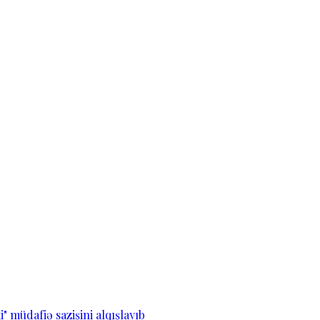
" müdafiə sazişini alqışlayıb