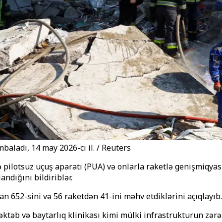
mbaladı, 14 may 2026-cı il. / Reuters
ə pilotsuz uçuş aparatı (PUA) və onlarla raketlə genişmiqya
andığını bildiriblər.
 652-sini və 56 raketdən 41-ini məhv etdiklərini açıqlayıb.
ktəb və baytarlıq klinikası kimi mülki infrastrukturun zərə