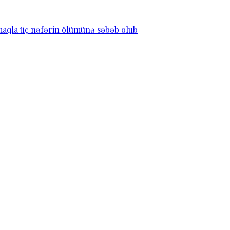
lmaqla üç nəfərin ölümünə səbəb olub