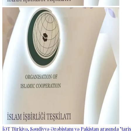
İƏT Türkiyə, Səudiyyə Ərəbistanı və Pakistan arasında "tarixi