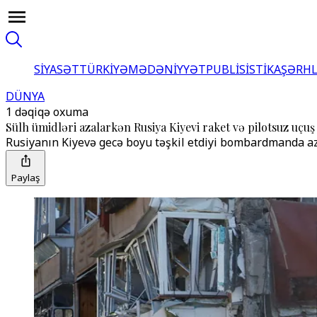
SİYASƏT
TÜRKİYƏ
MƏDƏNİYYƏT
PUBLİSİSTİKA
ŞƏRH
DÜNYA
1 dəqiqə oxuma
Sülh ümidləri azalarkən Rusiya Kiyevi raket və pilotsuz uçuş
Rusiyanın Kiyevə gecə boyu təşkil etdiyi bombardmanda azı 
Paylaş