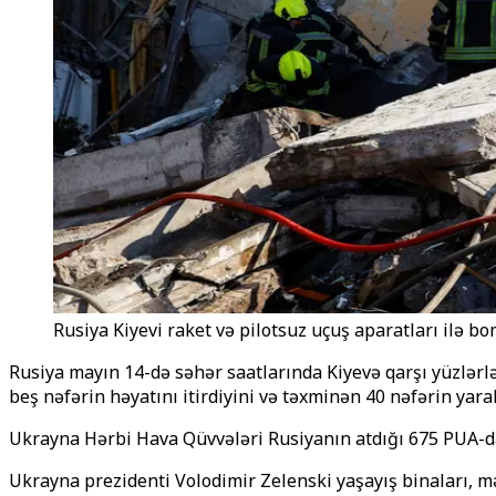
Rusiya Kiyevi raket və pilotsuz uçuş aparatları ilə bo
Rusiya mayın 14-də səhər saatlarında Kiyevə qarşı yüzlərl
beş nəfərin həyatını itirdiyini və təxminən 40 nəfərin yaral
Ukrayna Hərbi Hava Qüvvələri Rusiyanın atdığı 675 PUA-dan
Ukrayna prezidenti Volodimir Zelenski yaşayış binaları, mə