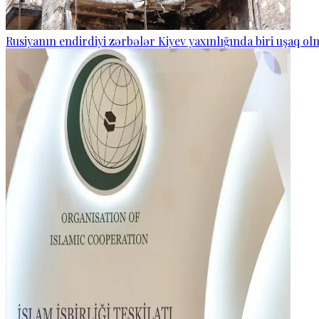
Rusiyanın endirdiyi zərbələr Kiyev yaxınlığında biri uşaq o