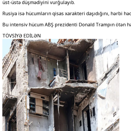
üst-üstə düşmədiyini vurğulayıb.
Rusiya isə hücumların qisas xarakteri daşıdığını, hərbi hə
Bu intensiv hücum ABŞ prezidenti Donald Trampın ötən həf
TÖVSİYƏ EDİLƏN