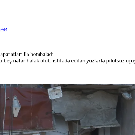
LƏR
 aparatları ilə bombaladı
beş nəfər həlak olub; istifadə edilən yüzlərlə pilotsuz uçu